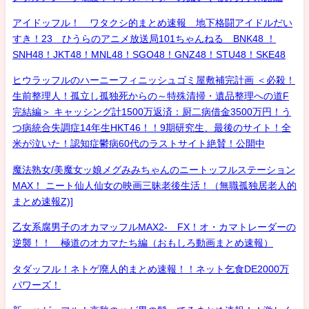
アイドッフル！ ワタクシ的まとめ速報 地下格闘アイドルだい
すき！23 ひうらのアニメ放送局101ちゃんねる BNK48 ！
SNH48！JKT48！MNL48！SGO48！GNZ48！STU48！SKE48
ヒウラッフルのハーニーフィニッシュゴミ屋敷補完計画 ＜必殺！
生前整理人！孤立し孤独死からの～特殊清掃・遺品整理への道F
完結編＞ キャッシング計1500万返済：厨二病借金3500万円！う
つ病統合失調症14年生HKT46！！9期研究生、最後のサイト！全
米が泣いた！認知症鬱病60代のラストサイト絶賛！公開中
魔法熟女/美魔女ッ娘メグみみちゃんのニートッフルステーション
MAX！ ニート仙人仙女の映画三昧老後生活！（無職孤独居老人的
まとめ速報Z)]
乙女系腐男子のオカマッフルMAX2- FX！オ・カマトレーダーの
逆襲！！ 極道のオカマたち編（おもしろ動画まとめ速報）
タダッフル！ネトゲ廃人的まとめ速報！！ネット乞食DE2000万
パワーズ！