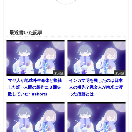
最近書いた記事
未分類
未分類
マヤ人が地球外生命体と接触
インカ文明を興したのは日本
した証 ~人間の製作に３回失
人の祖先？縄文人が南米に渡
敗していた~ #shorts
った痕跡とは