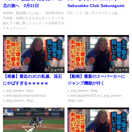
北の旅へ 3月21日
Sakurakko Club Sakuragumi
AKB48、最近聞いたよね… 2023年3月21
DO－して - 桜っ子クラブさくら組...
日内容：AKBがさまざまな方々とタッグを
組んで一緒に新しいコンテンツを創作する
ドキュメントバ...
ニュース
ニュース
【画像】最近のJCの私服、流石
【動画】最新のスーパーカーに
にやばすぎるｗｗｗｗｗ
ジャンプ機能が付く
c_img_param=; //img-
c_img_param=; //img-
c.net/output/category/anime.js
c.net/output/site/202.js c_img_param=;
c_img_param=; //img...
//img-c.net...