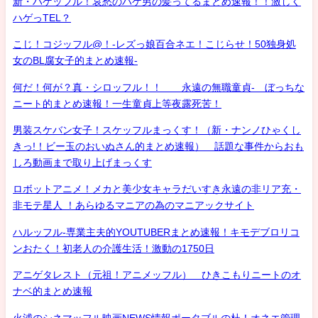
新・ハゲッフル！哀愁のハゲ男の髪ってるまとめ速報！！激しく
ハゲっTEL？
こじ！コジッフル@！-レズっ娘百合ネエ！こじらせ！50独身処
女のBL腐女子的まとめ速報-
何だ！何が？真・シロッフル！！ 永遠の無職童貞- ぼっちな
ニート的まとめ速報！一生童貞上等夜露死苦！
男装スケバン女子！スケッフルまっくす！（新・ナンノひゃくし
きっ!！ビー玉のおいぬさん的まとめ速報） 話題な事件からおも
しろ動画まで取り上げまっくす
ロボットアニメ！メカと美少女キャラだいすき永遠の非リア充・
非モテ星人 ！あらゆるマニアの為のマニアックサイト
ハルッフル-専業主夫的YOUTUBERまとめ速報！キモデブロリコ
ンおたく！初老人の介護生活！激動の1750日
アニゲタレスト（元祖！アニメッフル） ひきこもりニートのオ
ナベ的まとめ速報
火浦のシネマッフル映画NEWS情報ポータブルの杜！オネエ管理