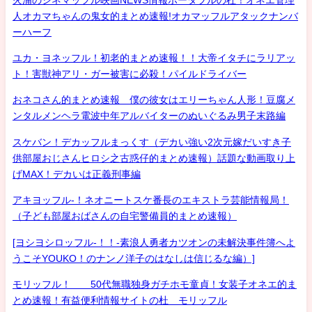
人オカマちゃんの鬼女的まとめ速報!オカマッフルアタックナンバ
ーハーフ
ユカ・ヨネッフル！初老的まとめ速報！！大帝イタチにラリアッ
ト！害獣神アリ・ガー被害に必殺！パイルドライバー
おネコさん的まとめ速報 僕の彼女はエリーちゃん人形！豆腐メ
ンタルメンヘラ電波中年アルバイターのぬいぐるみ男子末路編
スケバン！デカッフルまっくす（デカい強い2次元嫁だいすき子
供部屋おじさんヒロシ之古惑仔的まとめ速報）話題な動画取り上
げMAX！デカいは正義刑事編
アキヨッフル-！ネオニートスケ番長のエキストラ芸能情報局！
（子ども部屋おばさんの自宅警備員的まとめ速報）
[ヨシヨシロッフル-！！-素浪人勇者カツオンの未解決事件簿へよ
うこそYOUKO！のナンノ洋子のはなしは信じるな編）]
モリッフル！ 50代無職独身ガチホモ童貞！女装子オネエ的ま
とめ速報！有益便利情報サイトの杜 モリッフル