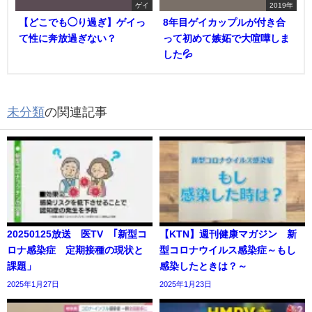
ゲイ
2019年
【どこでも◯り過ぎ】ゲイっ
8年目ゲイカップルが付き合
て性に奔放過ぎない？
って初めて嫉妬で大喧嘩しま
した💦
未分類
の関連記事
20250125放送 医TV ｢新型コ
【KTN】週刊健康マガジン 新
ロナ感染症 定期接種の現状と
型コロナウイルス感染症～もし
課題」
感染したときは？～
2025年1月27日
2025年1月23日