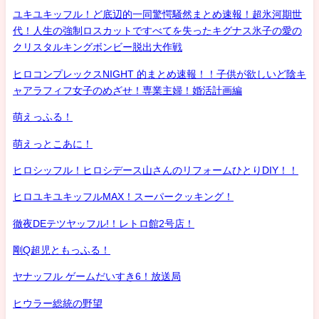
ユキユキッフル！ど底辺的一同驚愕騒然まとめ速報！超氷河期世
代！人生の強制ロスカットですべてを失ったキグナス氷子の愛の
クリスタルキングボンビー脱出大作戦
ヒロコンプレックスNIGHT 的まとめ速報！！子供が欲しいど陰キ
ャアラフィフ女子のめざせ！専業主婦！婚活計画編
萌えっふる！
萌えっとこあに！
ヒロシッフル！ヒロシデース山さんのリフォームひとりDIY！！
ヒロユキユキッフルMAX！スーパークッキング！
徹夜DEテツヤッフル!！レトロ館2号店！
剛Q超児ともっふる！
ヤナッフル ゲームだいすき6！放送局
ヒウラー総統の野望