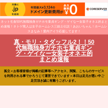
ネット乞食50代無職独身ガチホモ童貞ギング・ゲイなー女装子オネエ的まと
め速報！ネトゲ廃人は女子ホームレス三銃士伝説！あおいちゃん！ホームレ
スまなみ！愛内アイラ応援してます！
真・モリ・タダッフル2！！50
代無職独身ガチホモ童貞ギン
グ・ゲイなー女装子オネエ的
まとめ速報
孤立＜お客様皆様が掲載の記事等へアクセス、閲覧、こちらのサービス
を利用される事でかろうじて運営できています＞本日は足元が悪い中ご
足労頂き誠に有難うございます。