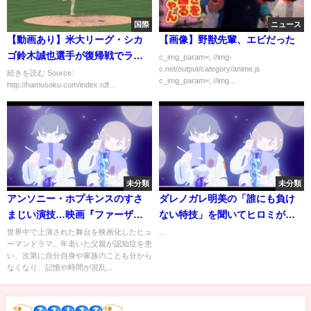
国際
ニュース
【動画あり】米大リーグ・シカ
【画像】野獣先輩、エビだった
ゴ鈴木誠也選手が復帰戦でラン
c_img_param=; //img-
c.net/output/category/anime.js
ニングホームラン
続きを読む Source:
c_img_param=; //img...
http://hamusoku.com/index.rdf...
未分類
未分類
アンソニー・ホプキンスのすさ
ダレノガレ明美の「誰にも負け
まじい演技…映画『ファーザ
ない特技」を聞いてヒロミが興
ー』本編映像
奮! ｗｗｗ
世界中で上演された舞台を映画化したヒュ
...
ーマンドラマ。年老いた父親が認知症を患
い、次第に自分自身や家族のことも分から
なくなり、記憶や時間が混乱...