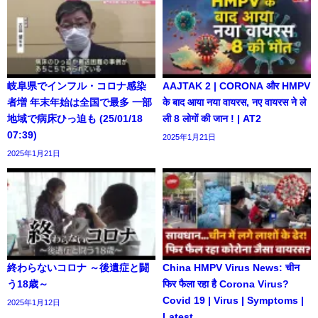
岐阜県でインフル・コロナ感染
AAJTAK 2 | CORONA और HMPV
者増 年末年始は全国で最多 一部
के बाद आया नया वायरस, नए वायरस ने ले
地域で病床ひっ迫も (25/01/18
ली 8 लोगों की जान ! | AT2
07:39)
2025年1月21日
2025年1月21日
終わらないコロナ ～後遺症と闘
China HMPV Virus News: चीन
う18歳～
फिर फैला रहा है Corona Virus?
Covid 19 | Virus | Symptoms |
2025年1月12日
Latest