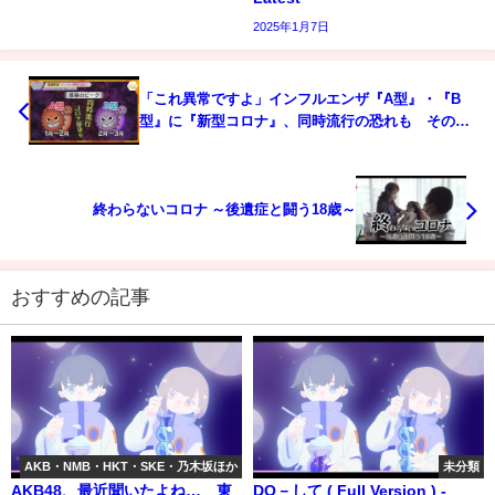
2025年1月7日
「これ異常ですよ」インフルエンザ『A型』・『B
型』に『新型コロナ』、同時流行の恐れも その特
徴は
終わらないコロナ ～後遺症と闘う18歳～
おすすめの記事
AKB・NMB・HKT・SKE・乃木坂ほか
未分類
AKB48、最近聞いたよね… 東
DO－して ( Full Version ) -