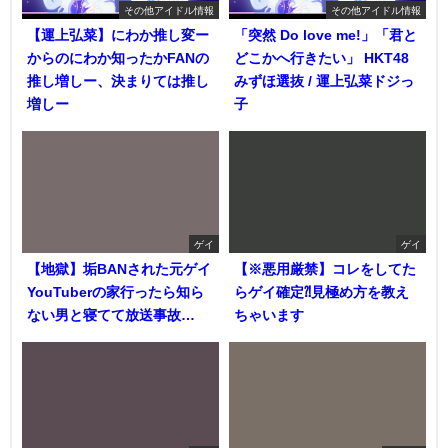
その他アイドル情報
その他アイドル情報
【運上弘菜】にわか推し変ー
「突然 Do love me!」「君と
からのにわか知ったかFANの
どこかへ行きたい」 HKT48
推し増しー、決まりては推し
みずほ選抜 / 運上弘菜ドジっ
増しー
子
ゲイ
ゲイ
【地獄】垢BANされた元ゲイ
【※悪用厳禁】コレをしてた
YouTuberの家行ったら知ら
らゲイ確定⁈見極め方を教え
ない男と寝てて放送事故…
ちゃいます