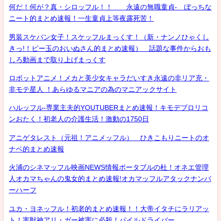
何だ！何が？真・シロッフル！！ 永遠の無職童貞- ぼっちな
ニート的まとめ速報！一生童貞上等夜露死苦！
男装スケバン女子！スケッフルまっくす！（新・ナンノひゃくし
きっ!！ビー玉のおいぬさん的まとめ速報） 話題な事件からおも
しろ動画まで取り上げまっくす
ロボットアニメ！メカと美少女キャラだいすき永遠の非リア充・
非モテ星人 ！あらゆるマニアの為のマニアックサイト
ハルッフル-専業主夫的YOUTUBERまとめ速報！キモデブロリコ
ンおたく！初老人の介護生活！激動の1750日
アニゲタレスト（元祖！アニメッフル） ひきこもりニートのオ
ナベ的まとめ速報
火浦のシネマッフル映画NEWS情報ポータブルの杜！オネエ管理
人オカマちゃんの鬼女的まとめ速報!オカマッフルアタックナンバ
ーハーフ
ユカ・ヨネッフル！初老的まとめ速報！！大帝イタチにラリアッ
ト！害獣神アリ・ガー被害に必殺！パイルドライバー