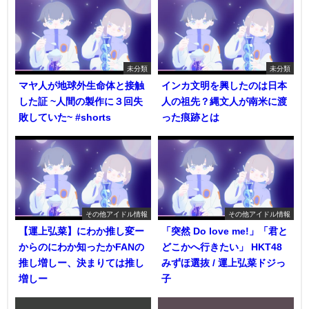
未分類
未分類
マヤ人が地球外生命体と接触
インカ文明を興したのは日本
した証 ~人間の製作に３回失
人の祖先？縄文人が南米に渡
敗していた~ #shorts
った痕跡とは
その他アイドル情報
その他アイドル情報
【運上弘菜】にわか推し変ー
「突然 Do love me!」「君と
からのにわか知ったかFANの
どこかへ行きたい」 HKT48
推し増しー、決まりては推し
みずほ選抜 / 運上弘菜ドジっ
増しー
子