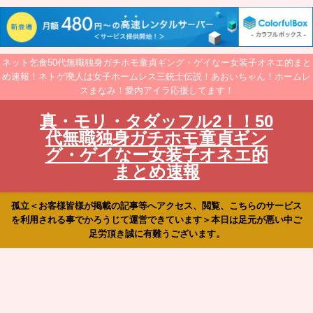
ネット乞食50代無職独身ガチホモ童貞ギング・ゲイなー女装子オネエ的まと
め速報！ネトゲ廃人は女子ホームレス三銃士伝説！あおいちゃん！ホームレ
スまなみ！愛内アイラ応援してます！
真・モリ・タダッフル2！！50
代無職独身ガチホモ童貞ギン
グ・ゲイなー女装子オネエ的
まとめ速報
孤立＜お客様皆様が掲載の記事等へアクセス、閲覧、こちらのサービス
を利用される事でかろうじて運営できています＞本日は足元が悪い中ご
足労頂き誠に有難うございます。