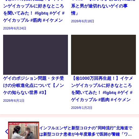
ンゲイカップルに好きなところ
系と男が途切れないゲイの事
を聞いてみた！ #lgbtq #ゲイ #
情」
ゲイカップル #筋肉 #イケメン
2026年6月18日
2026年6月24日
ゲイのポジション問題・タチ受
【㊗️1000万回再生超！】イケメ
けの分岐進化点について【ノン
ンゲイカップルに好きなところ
ケの知らない世界 #3】
を聞いてみた！ #lgbtq #ゲイ #
ゲイカップル #筋肉 #イケメン
2026年6月1日
2026年1月2日
インフルエンザと新型コロナの”同時流行”北海道で
は新型コロナ患者が今年度最多で医師が警鐘「ワク