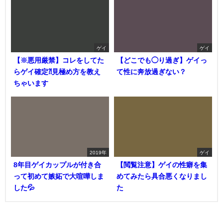
ゲイ
ゲイ
【※悪用厳禁】コレをしてた
【どこでも◯り過ぎ】ゲイっ
らゲイ確定⁈見極め方を教え
て性に奔放過ぎない？
ちゃいます
2019年
ゲイ
8年目ゲイカップルが付き合
【閲覧注意】ゲイの性癖を集
って初めて嫉妬で大喧嘩しま
めてみたら具合悪くなりまし
した💦
た