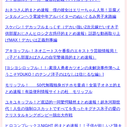
おネコさん的まとめ速報 僕の彼女はエリーちゃん人形！豆腐メ
ンタルメンヘラ電波中年アルバイターのぬいぐるみ男子末路編
スケバン！デカッフルまっくす（デカい強い2次元嫁だいすき子
供部屋おじさんヒロシ之古惑仔的まとめ速報）話題な動画取り上
げMAX！デカいは正義刑事編
アキヨッフル-！ネオニートスケ番長のエキストラ芸能情報局！
（子ども部屋おばさんの自宅警備員的まとめ速報）
[ヨシヨシロッフル-！！-素浪人勇者カツオンの未解決事件簿へよ
うこそYOUKO！のナンノ洋子のはなしは信じるな編）]
モリッフル！ 50代無職独身ガチホモ童貞！女装子オネエ的ま
とめ速報！有益便利情報サイトの杜 モリッフル
ユキユキッフル！ど底辺的一同驚愕騒然まとめ速報！超氷河期世
代！人生の強制ロスカットですべてを失ったキグナス氷子の愛の
クリスタルキングボンビー脱出大作戦
ヒロコンプレックスNIGHT 的まとめ速報！！子供が欲しいど陰キ