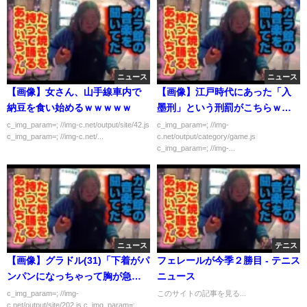
ニュース
ニュース
【画像】女さん、山手線車内で
【画像】江戸時代にあった「入
納豆を食い始めるｗｗｗｗｗ
墨刑」という刑罰がこちらｗｗ
ｗｗｗｗｗｗ
c_img_param=; //img-c.net/output/site/42.js
c_img_param=; //img-
c_img_param=; //img-c.net/...
c.net/output/category/game.js
c_img_param=; //img-...
ニュース
テニス
【画像】グラドル(31)「下着がパ
フェレールが今季２勝目 - テニス
ンパンになっちゃって胸が急激
ニュース
に成長してます、何でですか
c_img_param=; //img-
このサイトの記事を見る...
c.net/output/site/202.js c_img_param=;