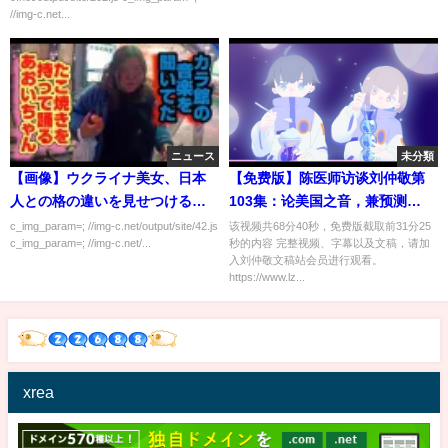
ね？」
//img-c.net...
ニュース
未分類
【画像】ウクライナ美女、日本
【免费版】陈医师访谈刘仲敬第
人との格の違いを見せつけるｗ
103集：论美国之音，兼预测
ｗｗｗｗｗ
2020年美国大选
c_img_param=; //img-c.net/output/site/42.js
该视频共68分40秒，免费版截取前31分25
c_img_param=; //img-c.net/...
秒的内容 完整视频、字幕以及文稿，请加
入刘仲敬文稿站会员进行观看。
https://www.lz...
xrea