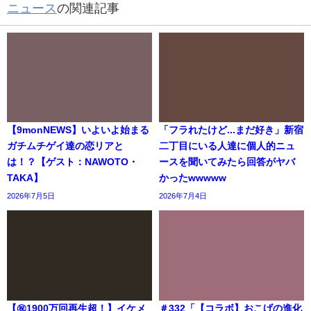
ニュース
の関連記事
【9monNEWS】いよいよ始まる
「フラれたけど...まだ好き」新宿
ガチムチゲイ達の恋リアと
二丁目にいる人達に個人的ニュ
は！？【ゲスト：NAWOTO・
ースを聞いてみたら回答がヤバ
TAKA】
かったwwwww
2026年7月5日
2026年7月4日
【㊗️1900万回再生超！】イケメ
＃332「【コラボ】おこげの進化