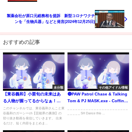
チンはこれからでも打った方がいい」
製薬会社が原口元総務相を提訴 新型コロナワクチ
ンを「生物兵器」などと発言(2024年12月25日)
おすすめの記事
未分類
その他アイドル情報
【東谷義和】小栗旬の未来はあ
🔴PAW Patrol Chase & Talking
る人物が握ってるからなぁ！＃
Tom & PJ MASK.exe - Coffin
東谷義和＃ガーシーch＃暴露#切
Dance Song (Cover)
このチャンネルでは、東谷義和さんこと東
_ _ _ _ _ _ _ _ _ _ _ _ _ _ _ _ _ _ _ _ _ _ _
谷義和のガーシーch【芸能界の裏側】の
_ _ _ _ _ SH Dance this ...
り抜き#小栗旬#綾野剛
切り抜き動画を発信していきます。 出来
るだけ、短く内容をまとめま...