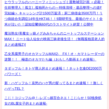
ヒウラッフルのハーニーフィニッシュゴミ屋敷補完計画 ＜必殺！
生前整理人！孤立し孤独死からの～特殊清掃・遺品整理への道F
完結編＞ キャッシング計1500万返済：厨二病借金3500万円！う
つ病統合失調症14年生HKT46！！9期研究生、最後のサイト！全
米が泣いた！認知症鬱病60代のラストサイト絶賛！公開中
魔法熟女/美魔女ッ娘メグみみちゃんのニートッフルステーション
MAX！ ニート仙人仙女の映画三昧老後生活！（無職孤独居老人的
まとめ速報Z)]
乙女系腐男子のオカマッフルMAX2- FX！オ・カマトレーダーの
逆襲！！ 極道のオカマたち編（おもしろ動画まとめ速報）
タダッフル！ネトゲ廃人的まとめ速報！！ネット乞食DE2000万
パワーズ！
新・ハゲッフル！哀愁のハゲ男の髪ってるまとめ速報！！激しく
ハゲっTEL？
こじ！コジッフル@！-レズっ娘百合ネエ！こじらせ！50独身処
女のBL腐女子的まとめ速報-