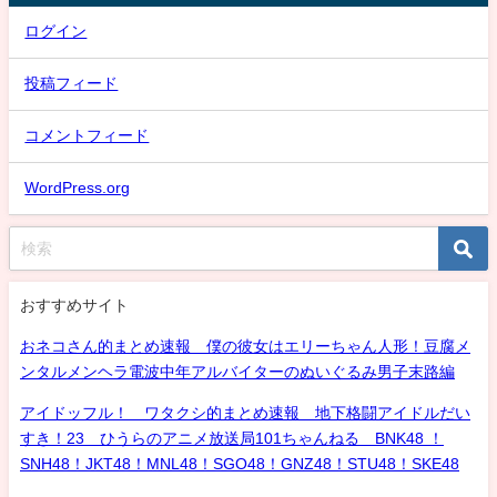
ログイン
投稿フィード
コメントフィード
WordPress.org
おすすめサイト
おネコさん的まとめ速報 僕の彼女はエリーちゃん人形！豆腐メ
ンタルメンヘラ電波中年アルバイターのぬいぐるみ男子末路編
アイドッフル！ ワタクシ的まとめ速報 地下格闘アイドルだい
すき！23 ひうらのアニメ放送局101ちゃんねる BNK48 ！
SNH48！JKT48！MNL48！SGO48！GNZ48！STU48！SKE48