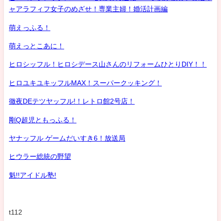
ャアラフィフ女子のめざせ！専業主婦！婚活計画編
萌えっふる！
萌えっとこあに！
ヒロシッフル！ヒロシデース山さんのリフォームひとりDIY！！
ヒロユキユキッフルMAX！スーパークッキング！
徹夜DEテツヤッフル!！レトロ館2号店！
剛Q超児ともっふる！
ヤナッフル ゲームだいすき6！放送局
ヒウラー総統の野望
魁!!アイドル塾!
t112