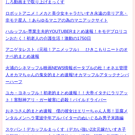
しろ動画まで取り上げまっくす
ロボットアニメ！メカと美少女キャラだいすき永遠の非リア充・
非モテ星人 ！あらゆるマニアの為のマニアックサイト
ハルッフル-専業主夫的YOUTUBERまとめ速報！キモデブロリコ
ンおたく！初老人の介護生活！激動の1750日
アニゲタレスト（元祖！アニメッフル） ひきこもりニートのオ
ナベ的まとめ速報
火浦のシネマッフル映画NEWS情報ポータブルの杜！オネエ管理
人オカマちゃんの鬼女的まとめ速報!オカマッフルアタックナンバ
ーハーフ
ユカ・ヨネッフル！初老的まとめ速報！！大帝イタチにラリアッ
ト！害獣神アリ・ガー被害に必殺！パイルドライバー
おネコさん的まとめ速報 僕の彼女はエリーちゃん人形！豆腐メ
ンタルメンヘラ電波中年アルバイターのぬいぐるみ男子末路編
スケバン！デカッフルまっくす（デカい強い2次元嫁だいすき子