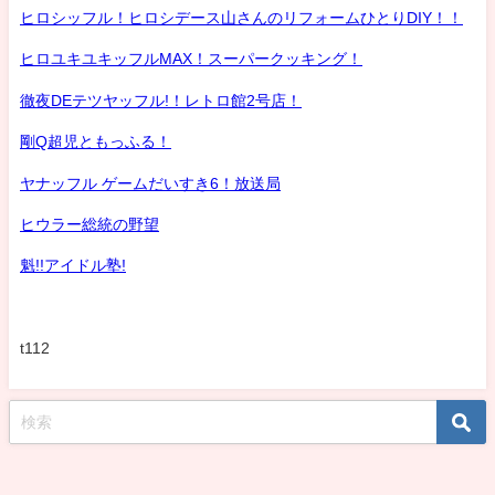
ヒロシッフル！ヒロシデース山さんのリフォームひとりDIY！！
ヒロユキユキッフルMAX！スーパークッキング！
徹夜DEテツヤッフル!！レトロ館2号店！
剛Q超児ともっふる！
ヤナッフル ゲームだいすき6！放送局
ヒウラー総統の野望
魁!!アイドル塾!
t112