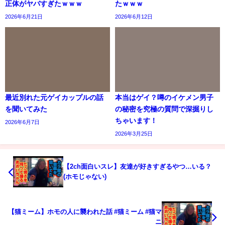
正体がヤバすぎたｗｗｗ
たｗｗｗ
2026年6月21日
2026年6月12日
最近別れた元ゲイカップルの話
本当はゲイ？噂のイケメン男子
を聞いてみた
の秘密を究極の質問で深掘りし
ちゃいます！
2026年6月7日
2026年3月25日
【2ch面白いスレ】友達が好きすぎるやつ…いる？
(ホモじゃない)
【猫ミーム】ホモの人に襲われた話 #猫ミーム #猫マ
ニ