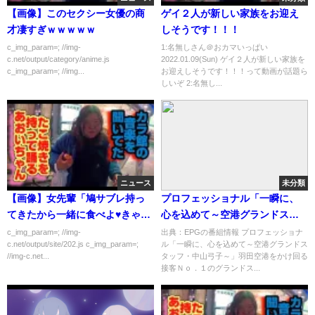
【画像】このセクシー女優の商
ゲイ２人が新しい家族をお迎え
才凄すぎｗｗｗｗｗ
しそうです！！！
c_img_param=; //img-
1:名無しさん＠おカマいっぱい
c.net/output/category/anime.js
2022.01.09(Sun) ゲイ２人が新しい家族を
c_img_param=; //img...
お迎えしそうです！！！って動画が話題ら
しいぞ 2:名無し...
ニュース
未分類
【画像】女先輩「鳩サブレ持っ
プロフェッショナル「一瞬に、
てきたから一緒に食べよ♥きゃ～
心を込めて～空港グランドスタ
～～！」
ッフ・中山弓子～」[解][字] …の
c_img_param=; //img-
出典：EPGの番組情報 プロフェッショナ
c.net/output/site/202.js c_img_param=;
ル「一瞬に、心を込めて～空港グランドス
番組内容解析まとめ
//img-c.net...
タッフ・中山弓子～」羽田空港をかけ回る
接客Ｎｏ．１のグランドス...