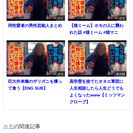
ゲイ
ホモ
同性愛者の男性芸能人まとめ
【猫ミーム】ホモの人に襲わ
れた話 #猫ミーム #猫マニ
ホモ
未分類
巨大外来種のザリガニを獲っ
高学歴を捨てたオネエ軍団に
て食う【ENG SUB】
人生相談したら人生どうでも
よくなったwww【ミッツマン
グローブ】
ホモ
の関連記事