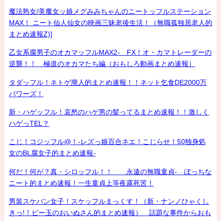
魔法熟女/美魔女ッ娘メグみみちゃんのニートッフルステーション
MAX！ ニート仙人仙女の映画三昧老後生活！（無職孤独居老人的
まとめ速報Z)]
乙女系腐男子のオカマッフルMAX2- FX！オ・カマトレーダーの
逆襲！！ 極道のオカマたち編（おもしろ動画まとめ速報）
タダッフル！ネトゲ廃人的まとめ速報！！ネット乞食DE2000万
パワーズ！
新・ハゲッフル！哀愁のハゲ男の髪ってるまとめ速報！！激しく
ハゲっTEL？
こじ！コジッフル@！-レズっ娘百合ネエ！こじらせ！50独身処
女のBL腐女子的まとめ速報-
何だ！何が？真・シロッフル！！ 永遠の無職童貞- ぼっちな
ニート的まとめ速報！一生童貞上等夜露死苦！
男装スケバン女子！スケッフルまっくす！（新・ナンノひゃくし
きっ!！ビー玉のおいぬさん的まとめ速報） 話題な事件からおも