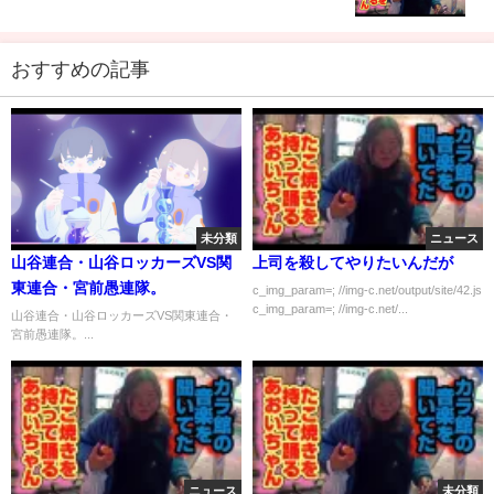
おすすめの記事
未分類
ニュース
山谷連合・山谷ロッカーズVS関
上司を殺してやりたいんだが
東連合・宮前愚連隊。
c_img_param=; //img-c.net/output/site/42.js
c_img_param=; //img-c.net/...
山谷連合・山谷ロッカーズVS関東連合・
宮前愚連隊。...
ニュース
未分類