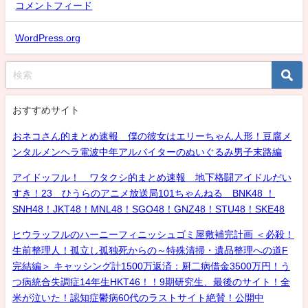
コメントフィード
WordPress.org
おすすめサイト
おネコさん的まとめ速報 僕の彼女はエリーちゃん人形！豆腐メ
ンタルメンヘラ電波中年アルバイターのぬいぐるみ男子末路編
アイドッフル！ ワタクシ的まとめ速報 地下格闘アイドルだい
すき！23 ひうらのアニメ放送局101ちゃんねる BNK48 ！
SNH48！JKT48！MNL48！SGO48！GNZ48！STU48！SKE48
ヒウラッフルのハーニーフィニッシュゴミ屋敷補完計画 ＜必殺！
生前整理人！孤立し孤独死からの～特殊清掃・遺品整理への道F
完結編＞ キャッシング計1500万返済：厨二病借金3500万円！う
つ病統合失調症14年生HKT46！！9期研究生、最後のサイト！全
米が泣いた！認知症鬱病60代のラストサイト絶賛！公開中