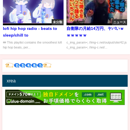
未分類
ニュース
lofi hip hop radio - beats to
自衛隊の月給14万円、ヤバいｗ
sleep/chill to
ｗｗｗｗｗ
💤 This playlist contains the smoothest lofi
c_img_param=; //img-c.net/output/site/42.js
hip hop beats, per...
c_img_param=; //img-c.net/...
xrea