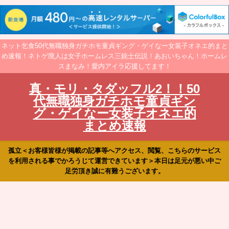
ネット乞食50代無職独身ガチホモ童貞ギング・ゲイなー女装子オネエ的まと
め速報！ネトゲ廃人は女子ホームレス三銃士伝説！あおいちゃん！ホームレ
スまなみ！愛内アイラ応援してます！
真・モリ・タダッフル2！！50
代無職独身ガチホモ童貞ギン
グ・ゲイなー女装子オネエ的
まとめ速報
孤立＜お客様皆様が掲載の記事等へアクセス、閲覧、こちらのサービス
を利用される事でかろうじて運営できています＞本日は足元が悪い中ご
足労頂き誠に有難うございます。