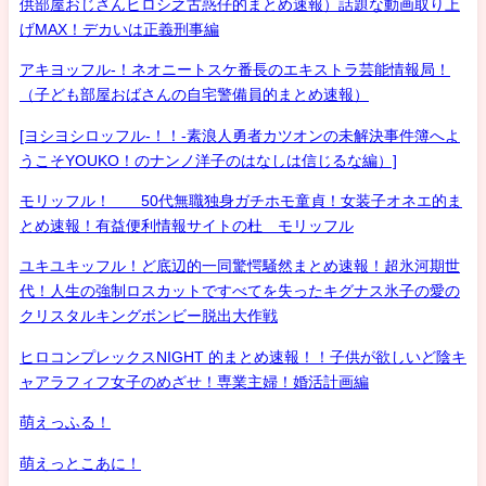
供部屋おじさんヒロシ之古惑仔的まとめ速報）話題な動画取り上
げMAX！デカいは正義刑事編
アキヨッフル-！ネオニートスケ番長のエキストラ芸能情報局！
（子ども部屋おばさんの自宅警備員的まとめ速報）
[ヨシヨシロッフル-！！-素浪人勇者カツオンの未解決事件簿へよ
うこそYOUKO！のナンノ洋子のはなしは信じるな編）]
モリッフル！ 50代無職独身ガチホモ童貞！女装子オネエ的ま
とめ速報！有益便利情報サイトの杜 モリッフル
ユキユキッフル！ど底辺的一同驚愕騒然まとめ速報！超氷河期世
代！人生の強制ロスカットですべてを失ったキグナス氷子の愛の
クリスタルキングボンビー脱出大作戦
ヒロコンプレックスNIGHT 的まとめ速報！！子供が欲しいど陰キ
ャアラフィフ女子のめざせ！専業主婦！婚活計画編
萌えっふる！
萌えっとこあに！