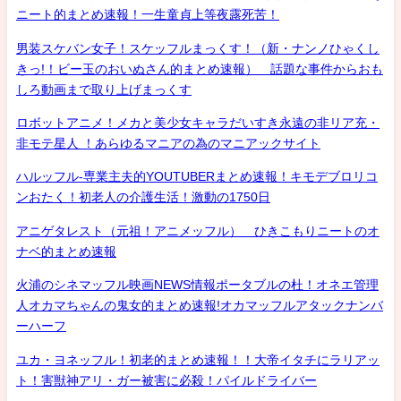
ニート的まとめ速報！一生童貞上等夜露死苦！
男装スケバン女子！スケッフルまっくす！（新・ナンノひゃくし
きっ!！ビー玉のおいぬさん的まとめ速報） 話題な事件からおも
しろ動画まで取り上げまっくす
ロボットアニメ！メカと美少女キャラだいすき永遠の非リア充・
非モテ星人 ！あらゆるマニアの為のマニアックサイト
ハルッフル-専業主夫的YOUTUBERまとめ速報！キモデブロリコ
ンおたく！初老人の介護生活！激動の1750日
アニゲタレスト（元祖！アニメッフル） ひきこもりニートのオ
ナベ的まとめ速報
火浦のシネマッフル映画NEWS情報ポータブルの杜！オネエ管理
人オカマちゃんの鬼女的まとめ速報!オカマッフルアタックナンバ
ーハーフ
ユカ・ヨネッフル！初老的まとめ速報！！大帝イタチにラリアッ
ト！害獣神アリ・ガー被害に必殺！パイルドライバー