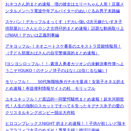
おネコさん的まとめ速報 僕の彼女はエリーちゃん人形！豆腐メ
ンタルメンヘラ電波中年アルバイターのぬいぐるみ男子末路編
スケバン！デカッフルまっくす（デカい強い2次元嫁だいすき子
供部屋おじさんヒロシ之古惑仔的まとめ速報）話題な動画取り上
げMAX！デカいは正義刑事編
アキヨッフル-！ネオニートスケ番長のエキストラ芸能情報局！
（子ども部屋おばさんの自宅警備員的まとめ速報）
[ヨシヨシロッフル-！！-素浪人勇者カツオンの未解決事件簿へよ
うこそYOUKO！のナンノ洋子のはなしは信じるな編）]
モリッフル！ 50代無職独身ガチホモ童貞！女装子オネエ的ま
とめ速報！有益便利情報サイトの杜 モリッフル
ユキユキッフル！ど底辺的一同驚愕騒然まとめ速報！超氷河期世
代！人生の強制ロスカットですべてを失ったキグナス氷子の愛の
クリスタルキングボンビー脱出大作戦
ヒロコンプレックスNIGHT 的まとめ速報！！子供が欲しいど陰キ
ャアラフィフ女子のめざせ！専業主婦！婚活計画編