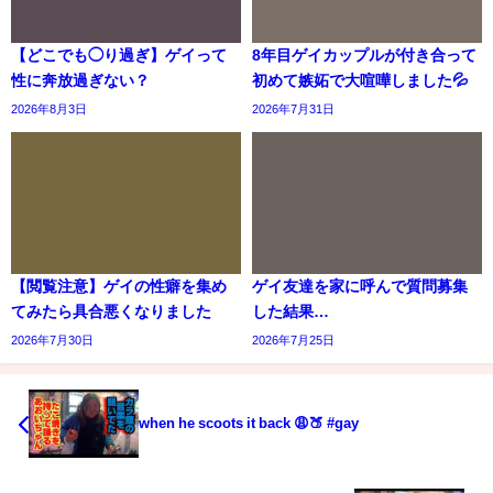
【どこでも◯り過ぎ】ゲイって
8年目ゲイカップルが付き合って
性に奔放過ぎない？
初めて嫉妬で大喧嘩しました💦
2026年8月3日
2026年7月31日
【閲覧注意】ゲイの性癖を集め
ゲイ友達を家に呼んで質問募集
てみたら具合悪くなりました
した結果…
2026年7月30日
2026年7月25日
when he scoots it back 😩🍑 #gay