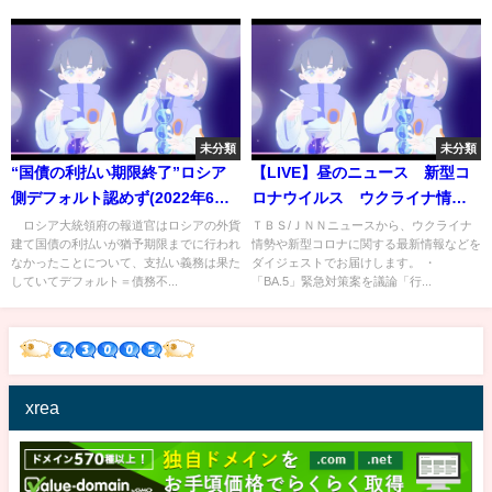
未分類
未分類
“国債の利払い期限終了”ロシア
【LIVE】昼のニュース 新型コ
側デフォルト認めず(2022年6月
ロナウイルス ウクライナ情勢
28日)
など | TBS NEWS DIG（7月14
ロシア大統領府の報道官はロシアの外貨
ＴＢＳ/ＪＮＮニュースから、ウクライナ
建て国債の利払いが猶予期限までに行われ
情勢や新型コロナに関する最新情報などを
日）
なかったことについて、支払い義務は果た
ダイジェストでお届けします。 ・
していてデフォルト＝債務不...
「BA.5」緊急対策案を議論「行...
xrea