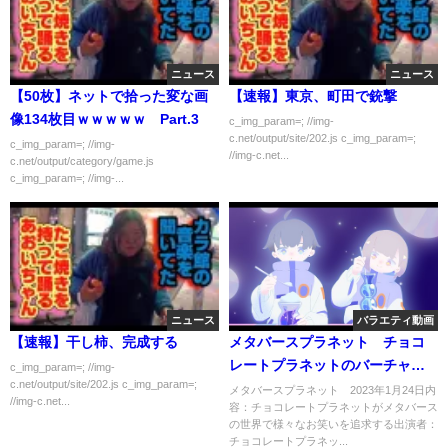
ニュース
ニュース
【50枚】ネットで拾った変な画
【速報】東京、町田で銃撃
像134枚目ｗｗｗｗｗ Part.3
c_img_param=; //img-
c.net/output/site/202.js c_img_param=;
c_img_param=; //img-
//img-c.net...
c.net/output/category/game.js
c_img_param=; //img-...
ニュース
バラエティ動画
【速報】干し柿、完成する
メタバースプラネット チョコ
レートプラネットのバーチャル
c_img_param=; //img-
c.net/output/site/202.js c_img_param=;
空間バラエティ 1月24日
メタバースプラネット 2023年1月24日内
//img-c.net...
容：チョコレートプラネットがメタバース
の世界で様々なお笑いを追求する出演者：
チョコレートプラネッ...