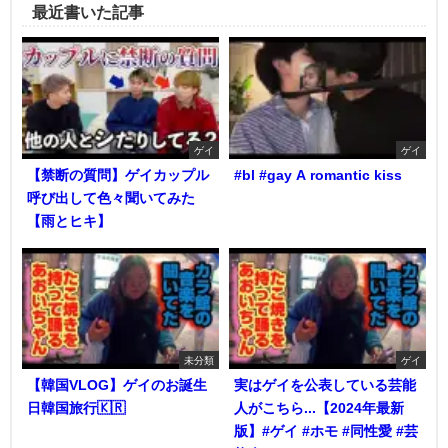
最近書いた記事
ゲイ
ゲイ
【禁断の質問】ゲイカップル
#bl #gay A romantic kiss
呼び出して色々聞いてみた
【雨とヒキ】
未分類
ゲイ
【韓国VLOG】ゲイのお誕生
実はゲイを公表している芸能
日韓国旅行🇰🇷
人がこちら...【2024年最新
版】#ゲイ #ホモ #同性愛 #芸