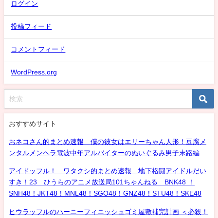
ログイン
投稿フィード
コメントフィード
WordPress.org
おすすめサイト
おネコさん的まとめ速報 僕の彼女はエリーちゃん人形！豆腐メ
ンタルメンヘラ電波中年アルバイターのぬいぐるみ男子末路編
アイドッフル！ ワタクシ的まとめ速報 地下格闘アイドルだい
すき！23 ひうらのアニメ放送局101ちゃんねる BNK48 ！
SNH48！JKT48！MNL48！SGO48！GNZ48！STU48！SKE48
ヒウラッフルのハーニーフィニッシュゴミ屋敷補完計画 ＜必殺！