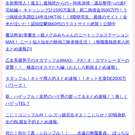
生前整理人！孤立し孤独死からの～特殊清掃・遺品整理への道F
完結編＞ キャッシング計1500万返済：厨二病借金3500万円！う
つ病統合失調症14年生HKT46！！9期研究生、最後のサイト！全
米が泣いた！認知症鬱病60代のラストサイト絶賛！公開中
魔法熟女/美魔女ッ娘メグみみちゃんのニートッフルステーション
MAX！ ニート仙人仙女の映画三昧老後生活！（無職孤独居老人的
まとめ速報Z)]
乙女系腐男子のオカマッフルMAX2- FX！オ・カマトレーダーの
逆襲！！ 極道のオカマたち編（おもしろ動画まとめ速報）
タダッフル！ネトゲ廃人的まとめ速報！！ネット乞食DE2000万
パワーズ！
新・ハゲッフル！哀愁のハゲ男の髪ってるまとめ速報！！激しく
ハゲっTEL？
こじ！コジッフル@！-レズっ娘百合ネエ！こじらせ！50独身処
女のBL腐女子的まとめ速報-
何だ！何が？真・シロッフル！！ 永遠の無職童貞- ぼっちな