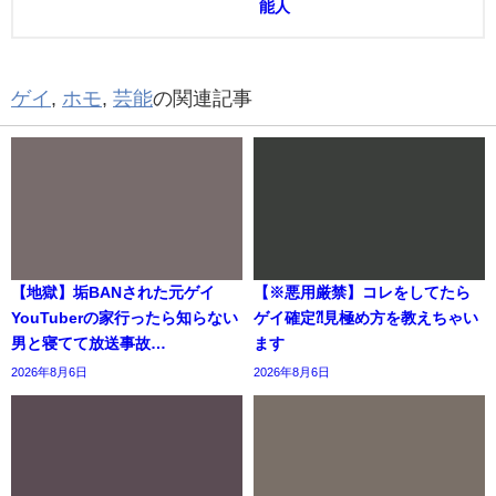
能人
ゲイ
,
ホモ
,
芸能
の関連記事
【地獄】垢BANされた元ゲイ
【※悪用厳禁】コレをしてたら
YouTuberの家行ったら知らない
ゲイ確定⁈見極め方を教えちゃい
男と寝てて放送事故…
ます
2026年8月6日
2026年8月6日