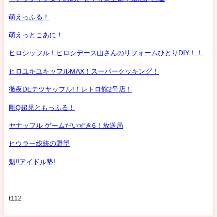
萌えっふる！
萌えっとこあに！
ヒロシッフル！ヒロシデース山さんのリフォームひとりDIY！！
ヒロユキユキッフルMAX！スーパークッキング！
徹夜DEテツヤッフル!！レトロ館2号店！
剛Q超児ともっふる！
ヤナッフル ゲームだいすき6！放送局
ヒウラー総統の野望
魁!!アイドル塾!
t112