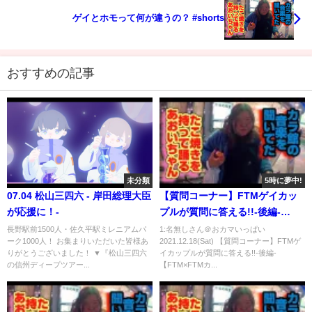
ゲイとホモって何が違うの？ #shorts
おすすめの記事
未分類
5時に夢中!
07.04 松山三四六 - 岸田総理大臣
【質問コーナー】FTMゲイカッ
が応援に！-
プルが質問に答える!!-後編-
【FTM×FTMカップル】
長野駅前1500人・佐久平駅ミレニアムパ
1:名無しさん＠おカマいっぱい
ーク1000人！ お集まりいただいた皆様あ
2021.12.18(Sat) 【質問コーナー】FTMゲ
りがとうございました！ ▼『松山三四六
イカップルが質問に答える!!-後編-
の信州ディープツアー...
【FTM×FTMカ...