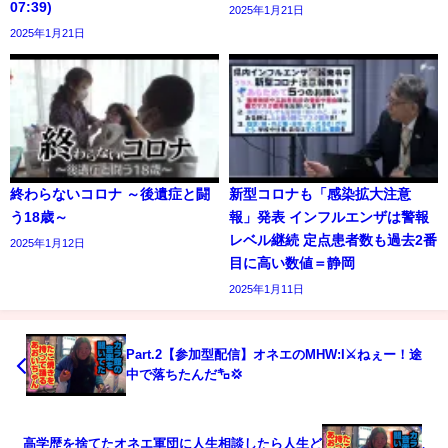
07:39)
2025年1月21日
2025年1月21日
終わらないコロナ ～後遺症と闘
新型コロナも「感染拡大注意
う18歳～
報」発表 インフルエンザは警報
レベル継続 定点患者数も過去2番
2025年1月12日
目に高い数値＝静岡
2025年1月11日
Part.2【参加型配信】オネエのMHW:I⚔️ねぇー！途
中で落ちたんだ㌔💢
高学歴を捨てたオネエ軍団に人生相談したら人生ど