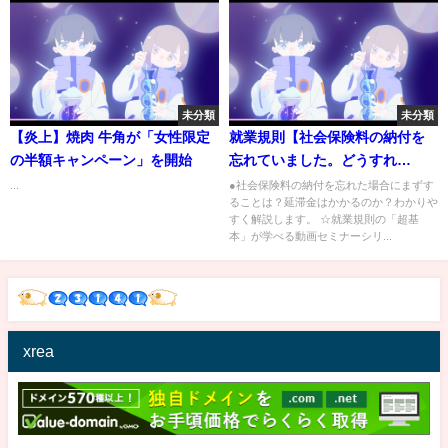
未分類
未分類
【炎上】焼肉 牛角が「女性限定
就業規則【社会保険料の納付を
の半額キャンペーン」を開始
忘れていました。どうすれ
ば？】起業後 初めて社員を雇う
...
●社会保険料の納付を忘れた場合にまずす
ることは？延滞金はかかるのか？わかりや
とき、経営者が知っておきたい
すく解説します。 ☆就業規則の「超基
こと【中小企業向け：わかりや
本」が学べる動画セミナーシリ...
すい就業規則】｜ニースル社労
士事務所
xrea