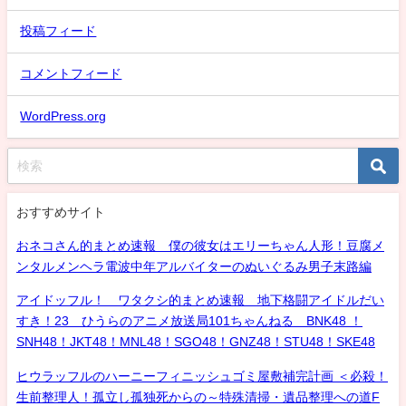
投稿フィード
コメントフィード
WordPress.org
おすすめサイト
おネコさん的まとめ速報 僕の彼女はエリーちゃん人形！豆腐メ
ンタルメンヘラ電波中年アルバイターのぬいぐるみ男子末路編
アイドッフル！ ワタクシ的まとめ速報 地下格闘アイドルだい
すき！23 ひうらのアニメ放送局101ちゃんねる BNK48 ！
SNH48！JKT48！MNL48！SGO48！GNZ48！STU48！SKE48
ヒウラッフルのハーニーフィニッシュゴミ屋敷補完計画 ＜必殺！
生前整理人！孤立し孤独死からの～特殊清掃・遺品整理への道F