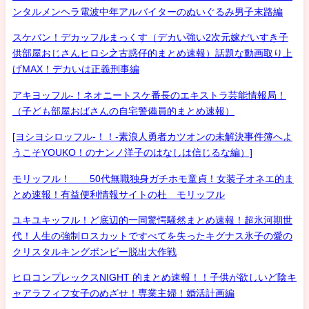
ンタルメンヘラ電波中年アルバイターのぬいぐるみ男子末路編
スケバン！デカッフルまっくす（デカい強い2次元嫁だいすき子
供部屋おじさんヒロシ之古惑仔的まとめ速報）話題な動画取り上
げMAX！デカいは正義刑事編
アキヨッフル-！ネオニートスケ番長のエキストラ芸能情報局！
（子ども部屋おばさんの自宅警備員的まとめ速報）
[ヨシヨシロッフル-！！-素浪人勇者カツオンの未解決事件簿へよ
うこそYOUKO！のナンノ洋子のはなしは信じるな編）]
モリッフル！ 50代無職独身ガチホモ童貞！女装子オネエ的ま
とめ速報！有益便利情報サイトの杜 モリッフル
ユキユキッフル！ど底辺的一同驚愕騒然まとめ速報！超氷河期世
代！人生の強制ロスカットですべてを失ったキグナス氷子の愛の
クリスタルキングボンビー脱出大作戦
ヒロコンプレックスNIGHT 的まとめ速報！！子供が欲しいど陰キ
ャアラフィフ女子のめざせ！専業主婦！婚活計画編