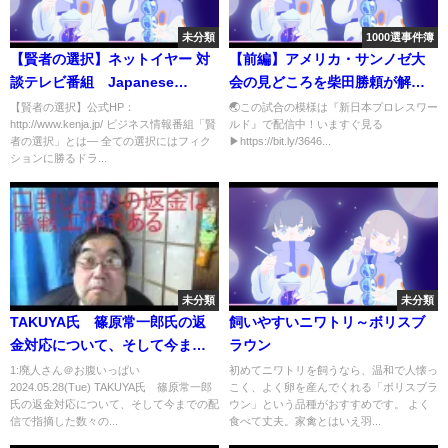
未分類
1000選事件簿
【賢者の選択】ネットイヤー 対
【前編】アメリカ・サンノゼ大
談テレビ番組 Japanese
会の見どころを柴田勝頼が解説
company president interview
❗️【NJPWWORLD NOW!】
【賢者の選択】公式HP：
🌏この試合の模様は『新日本プロレスワー
http://www.kenja.jp/ ビジネス情報番組「賢
ルド』で配信中​​！いますぐ見る
CEO TV business ビジネス
者の選択」とは― 全ての選択にはフィク
▶https://bit.ly/3646...
ションに勝るドラ...
未分類
未分類
TAKUYA氏 篠原常一郎氏の返
飼いやすいニワトリ～ボリスブ
金対応について、そして今まで
ラウン
の配信で指摘した数々の間違
1:廃人さん＠お腹いっぱい
初めてニワトリを飼うなら、温和で人懐っ
2024.05.28(Tue) TAKUYA氏 篠原常一郎
こく、よく卵を産んでくれる「ボリスブラ
い。パフォーマンスと思える行
氏の返金対応について、そして今までの配
ウン」という品種がおすすめです。 よく
動を解説について
信で指摘した数々の...
食べて丈夫。家禽とはいえ羽...