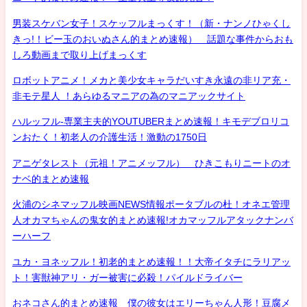
男装スケバン女子！スケッフルまっくす！（新・ナンノひゃくし
きっ!！ビー玉のおいぬさん的まとめ速報） 話題な事件からおも
しろ動画まで取り上げまっくす
ロボットアニメ！メカと美少女キャラだいすき永遠の非リア充・
非モテ星人 ！あらゆるマニアの為のマニアックサイト
ハルッフル-専業主夫的YOUTUBERまとめ速報！キモデブロリコ
ンおたく！初老人の介護生活！激動の1750日
アニゲタレスト（元祖！アニメッフル） ひきこもりニートのオ
ナベ的まとめ速報
火浦のシネマッフル映画NEWS情報ポータブルの杜！オネエ管理
人オカマちゃんの鬼女的まとめ速報!オカマッフルアタックナンバ
ーハーフ
ユカ・ヨネッフル！初老的まとめ速報！！大帝イタチにラリアッ
ト！害獣神アリ・ガー被害に必殺！パイルドライバー
おネコさん的まとめ速報 僕の彼女はエリーちゃん人形！豆腐メ