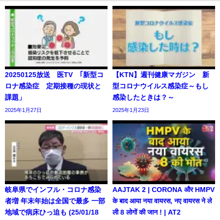
20250125放送 医TV ｢新型コ
【KTN】週刊健康マガジン 新
ロナ感染症 定期接種の現状と
型コロナウイルス感染症～もし
課題」
感染したときは？～
2025年1月27日
2025年1月23日
岐阜県でインフル・コロナ感染
AAJTAK 2 | CORONA और HMPV
者増 年末年始は全国で最多 一部
के बाद आया नया वायरस, नए वायरस ने ले
地域で病床ひっ迫も (25/01/18
ली 8 लोगों की जान ! | AT2