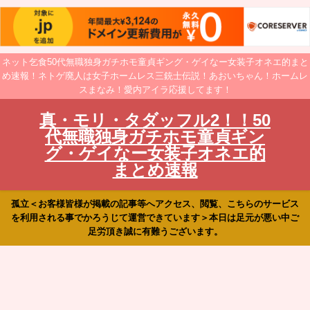
ネット乞食50代無職独身ガチホモ童貞ギング・ゲイなー女装子オネエ的まと
め速報！ネトゲ廃人は女子ホームレス三銃士伝説！あおいちゃん！ホームレ
スまなみ！愛内アイラ応援してます！
真・モリ・タダッフル2！！50
代無職独身ガチホモ童貞ギン
グ・ゲイなー女装子オネエ的
まとめ速報
孤立＜お客様皆様が掲載の記事等へアクセス、閲覧、こちらのサービス
を利用される事でかろうじて運営できています＞本日は足元が悪い中ご
足労頂き誠に有難うございます。