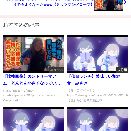
うでもよくなったwww【ミッツマングローブ】
おすすめの記事
ニュース
未分類
【比較画像】カントリーマア
【仙台ランチ】美味しい和定
ム、どんどん小さくなっていた
食 みさき
ｗｗｗｗｗ
c_img_param=; //img-
【食べログページ】
c.net/output/site/202.js c_img_param=;
https://tabelog.com/miyagi/A0401/A040101/4
//img-c.net...
【住所等】宮城県仙台市...