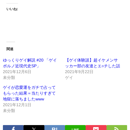
いいね:
関連
ゆっくりゲイ解説 #20 「ゲイ
【ゲイ体験談】超イケメンサ
ポルノ近現代史SP」
ッカー部の友達とエ○チした話
2021年12月6日
2021年9月22日
未分類
ゲイ
ゲイが恋愛運をガチで占って
もらった結果＝当たりすぎて
地獄に落ちましたwww
2021年12月1日
未分類
LINE