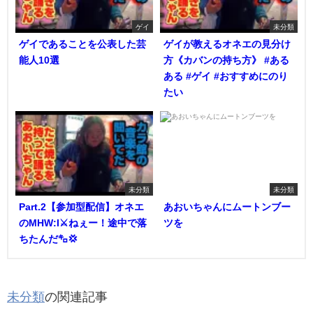
ゲイ
未分類
ゲイであることを公表した芸
ゲイが教えるオネエの見分け
能人10選
方《カバンの持ち方》 #ある
ある #ゲイ #おすすめにのり
たい
未分類
未分類
Part.2【参加型配信】オネエ
あおいちゃんにムートンブー
のMHW:I⚔️ねぇー！途中で落
ツを
ちたんだ㌔💢
未分類
の関連記事