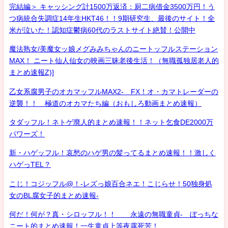
完結編＞ キャッシング計1500万返済：厨二病借金3500万円！う
つ病統合失調症14年生HKT46！！9期研究生、最後のサイト！全
米が泣いた！認知症鬱病60代のラストサイト絶賛！公開中
魔法熟女/美魔女ッ娘メグみみちゃんのニートッフルステーション
MAX！ ニート仙人仙女の映画三昧老後生活！（無職孤独居老人的
まとめ速報Z)]
乙女系腐男子のオカマッフルMAX2- FX！オ・カマトレーダーの
逆襲！！ 極道のオカマたち編（おもしろ動画まとめ速報）
タダッフル！ネトゲ廃人的まとめ速報！！ネット乞食DE2000万
パワーズ！
新・ハゲッフル！哀愁のハゲ男の髪ってるまとめ速報！！激しく
ハゲっTEL？
こじ！コジッフル@！-レズっ娘百合ネエ！こじらせ！50独身処
女のBL腐女子的まとめ速報-
何だ！何が？真・シロッフル！！ 永遠の無職童貞- ぼっちな
ニート的まとめ速報！一生童貞上等夜露死苦！