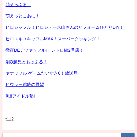
萌えっふる！
萌えっとこあに！
ヒロシッフル！ヒロシデース山さんのリフォームひとりDIY！！
ヒロユキユキッフルMAX！スーパークッキング！
徹夜DEテツヤッフル!！レトロ館2号店！
剛Q超児ともっふる！
ヤナッフル ゲームだいすき6！放送局
ヒウラー総統の野望
魁!!アイドル塾!
t112