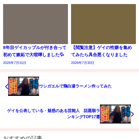
8年目ゲイカップルが付き合って
【閲覧注意】ゲイの性癖を集め
初めて嫉妬で大喧嘩しました💦
てみたら具合悪くなりました
2026年7月31日
2026年7月30日
ウシガエルで鶏白湯ラーメン作ってみた
ゲイを公表している・疑惑のある芸能人 話題順ラ
ンキングTOP17選
おすすめの記事