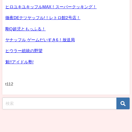
ヒロユキユキッフルMAX！スーパークッキング！
徹夜DEテツヤッフル!！レトロ館2号店！
剛Q超児ともっふる！
ヤナッフル ゲームだいすき6！放送局
ヒウラー総統の野望
魁!!アイドル塾!
t112