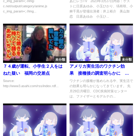
千晃 3月27日
c_img_param=; //img-
あにレコTV 2023年3月27日内容：ゲス
c.net/output/category/anime.js
トに日原あゆみ、小玉ひかり、塙有咲、小
c_img_param=; //img...
林千晃が登場出演者：井上裕介 美山加
恋 日原あゆみ 小玉ひ...
未分類
未分類
７４歳が運転、小学生２人をは
アメリカ実生活のワクチン効
ねた疑い 福岡の交差点
果 接種後の調査明らかに 米
CDC
Source:
ワクチンの接種が進められる中、実生活で
http://www3.asahi.com/rss/index.rdf...
の効果も明らかになってきています。 先
月29日月曜日、CDC疾病対策センター
は、ファイザーとモデルナの...