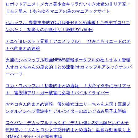
ロボットアニメ！メカと美少女キャラだいすき永遠の非リア充・
非モテ星人 ！あらゆるマニアの為のマニアックサイト
ハルッフル-専業主夫的YOUTUBERまとめ速報！キモデブロリコ
ンおたく！初老人の介護生活！激動の1750日
アニゲタレスト（元祖！アニメッフル） ひきこもりニートのオ
ナベ的まとめ速報
火浦のシネマッフル映画NEWS情報ポータブルの杜！オネエ管理
人オカマちゃんの鬼女的まとめ速報!オカマッフルアタックナンバ
ーハーフ
ユカ・ヨネッフル！初老的まとめ速報！！大帝イタチにラリアッ
ト！害獣神アリ・ガー被害に必殺！パイルドライバー
おネコさん的まとめ速報 僕の彼女はエリーちゃん人形！豆腐メ
ンタルメンヘラ電波中年アルバイターのぬいぐるみ男子末路編
スケバン！デカッフルまっくす（デカい強い2次元嫁だいすき子
供部屋おじさんヒロシ之古惑仔的まとめ速報）話題な動画取り上
げMAX！デカいは正義刑事編