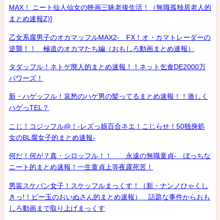
MAX！ ニート仙人仙女の映画三昧老後生活！（無職孤独居老人的
まとめ速報Z)]
乙女系腐男子のオカマッフルMAX2- FX！オ・カマトレーダーの
逆襲！！ 極道のオカマたち編（おもしろ動画まとめ速報）
タダッフル！ネトゲ廃人的まとめ速報！！ネット乞食DE2000万
パワーズ！
新・ハゲッフル！哀愁のハゲ男の髪ってるまとめ速報！！激しく
ハゲっTEL？
こじ！コジッフル@！-レズっ娘百合ネエ！こじらせ！50独身処
女のBL腐女子的まとめ速報-
何だ！何が？真・シロッフル！！ 永遠の無職童貞- ぼっちな
ニート的まとめ速報！一生童貞上等夜露死苦！
男装スケバン女子！スケッフルまっくす！（新・ナンノひゃくし
きっ!！ビー玉のおいぬさん的まとめ速報） 話題な事件からおも
しろ動画まで取り上げまっくす