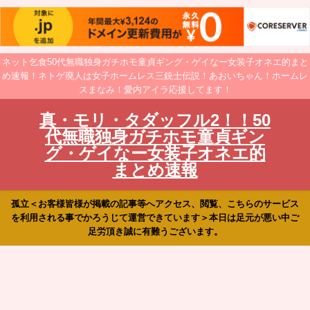
ネット乞食50代無職独身ガチホモ童貞ギング・ゲイなー女装子オネエ的まと
め速報！ネトゲ廃人は女子ホームレス三銃士伝説！あおいちゃん！ホームレ
スまなみ！愛内アイラ応援してます！
真・モリ・タダッフル2！！50
代無職独身ガチホモ童貞ギン
グ・ゲイなー女装子オネエ的
まとめ速報
孤立＜お客様皆様が掲載の記事等へアクセス、閲覧、こちらのサービス
を利用される事でかろうじて運営できています＞本日は足元が悪い中ご
足労頂き誠に有難うございます。