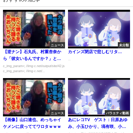
ニュース
未分類
【逆ナン】石丸氏、村重杏奈か
カインズ閉店で悲しむリタ…
ら「彼女いるんですか？」と聞
...
かれ「ナンパされてる」と笑顔
c_img_param=; //img-c.net/output/site/42.js
c_img_param=; //img-c.net/...
へ
ニュース
バラエティ動画
【画像】山口達也、めっちゃイ
あにレコTV ゲスト：日原あゆ
ケメンに戻っててワロタｗｗｗ
み、小玉ひかり、塙有咲、小林