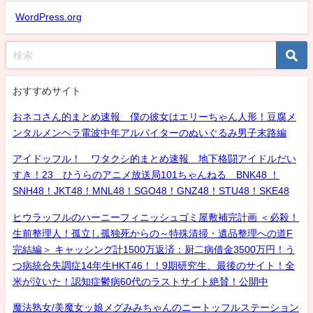
WordPress.org
おすすめサイト
おネコさん的まとめ速報 僕の彼女はエリーちゃん人形！豆腐メ
ンタルメンヘラ電波中年アルバイターのぬいぐるみ男子末路編
アイドッフル！ ワタクシ的まとめ速報 地下格闘アイドルだい
すき！23 ひうらのアニメ放送局101ちゃんねる BNK48 ！
SNH48！JKT48！MNL48！SGO48！GNZ48！STU48！SKE48
ヒウラッフルのハーニーフィニッシュゴミ屋敷補完計画 ＜必殺！
生前整理人！孤立し孤独死からの～特殊清掃・遺品整理への道F
完結編＞ キャッシング計1500万返済：厨二病借金3500万円！う
つ病統合失調症14年生HKT46！！9期研究生、最後のサイト！全
米が泣いた！認知症鬱病60代のラストサイト絶賛！公開中
魔法熟女/美魔女ッ娘メグみみちゃんのニートッフルステーション