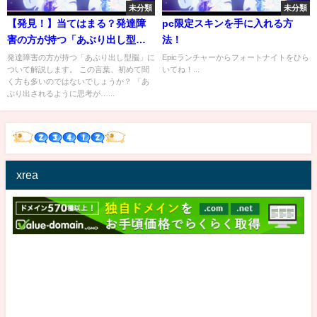
未分類
未分類
【発見！】当てはまる？発達障
pc限定スキンを手に入れる方
害の方が持つ「あぶり出し型
法！
脳」
発達障害の方が持つ「あぶり出し型脳」に
Epicランチャーからフォートナイトをひら
ついて解説します。 この言葉、初めて聞
いてね！...
く方も多いのではないでしょうか？ 「あ
ぶり出されるように思考が…...
xrea