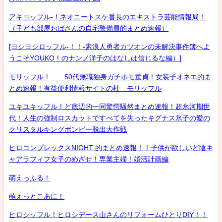
アキヨッフル-！ネオニートスケ番長のエキストラ芸能情報局！
（子ども部屋おばさんの自宅警備員的まとめ速報）
[ヨシヨシロッフル-！！-素浪人勇者カツオンの未解決事件簿へよ
うこそYOUKO！のナンノ洋子のはなしは信じるな編）]
モリッフル！ 50代無職独身ガチホモ童貞！女装子オネエ的ま
とめ速報！有益便利情報サイトの杜 モリッフル
ユキユキッフル！ど底辺的一同驚愕騒然まとめ速報！超氷河期世
代！人生の強制ロスカットですべてを失ったキグナス氷子の愛の
クリスタルキングボンビー脱出大作戦
ヒロコンプレックスNIGHT 的まとめ速報！！子供が欲しいど陰キ
ャアラフィフ女子のめざせ！専業主婦！婚活計画編
萌えっふる！
萌えっとこあに！
ヒロシッフル！ヒロシデース山さんのリフォームひとりDIY！！