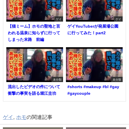
ゲイ
ゲイ
【猫ミーム】ホモの聖地と言
ゲイYouTuberが発展場公園
われる温泉に知らずに行って
に行ってみた！part2
しまった末路 前編
未分類
未分類
流出したビデオの件について
#shorts #makeup #bl #gay
衝撃の事実を語る堀江圭功
#gaycouple
ゲイ
,
ホモ
の関連記事