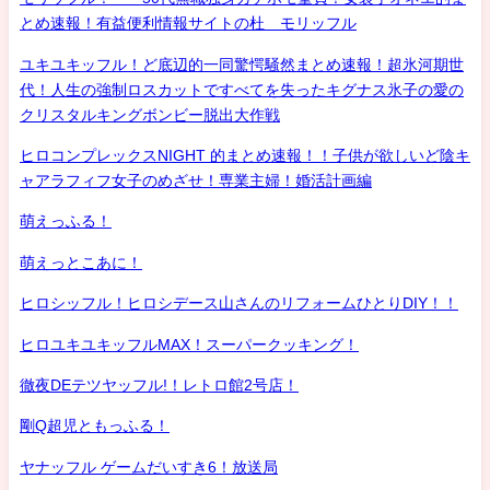
とめ速報！有益便利情報サイトの杜 モリッフル
ユキユキッフル！ど底辺的一同驚愕騒然まとめ速報！超氷河期世
代！人生の強制ロスカットですべてを失ったキグナス氷子の愛の
クリスタルキングボンビー脱出大作戦
ヒロコンプレックスNIGHT 的まとめ速報！！子供が欲しいど陰キ
ャアラフィフ女子のめざせ！専業主婦！婚活計画編
萌えっふる！
萌えっとこあに！
ヒロシッフル！ヒロシデース山さんのリフォームひとりDIY！！
ヒロユキユキッフルMAX！スーパークッキング！
徹夜DEテツヤッフル!！レトロ館2号店！
剛Q超児ともっふる！
ヤナッフル ゲームだいすき6！放送局