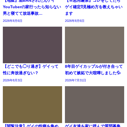
【地獄】垢BANされた元ゲイ
【※悪用厳禁】コレをしてたら
YouTuberの家行ったら知らない
ゲイ確定⁈見極め方を教えちゃい
男と寝てて放送事故…
ます
2026年8月6日
2026年8月6日
【どこでも◯り過ぎ】ゲイって
8年目ゲイカップルが付き合って
性に奔放過ぎない？
初めて嫉妬で大喧嘩しました💦
2026年8月3日
2026年7月31日
【閲覧注意】ゲイの性癖を集め
ゲイ友達を家に呼んで質問募集