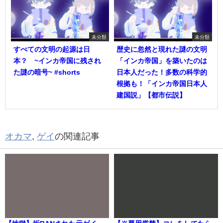
未分類
未分類
すべての文明の起源は日
歴史に忽然と現れた謎の文明
本？ ~インカ帝国に残され
「インカ帝国」を築いたのは
た謎の暗号~ #shorts
日本人だった！多数の科学的
根拠も！「インカ帝国日本人
建国説」【都市伝説】
オカマ
,
ゲイ
の関連記事