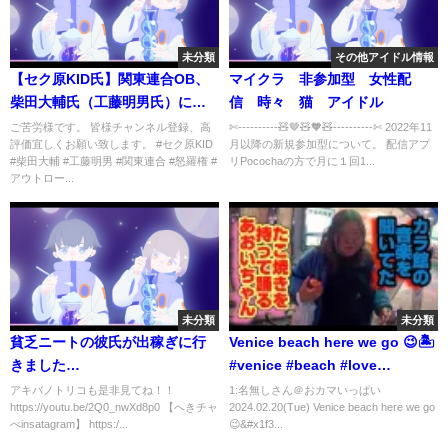
未分類
その他アイドル情報
【セク原KID氏】関東連合OB、
マイクラ 非参加型 女性配
柴田大輔氏（工藤明男氏）につ
信 時々 猫 アイドル
いて語る
ご苦労様です。 皆様チャンネル登録、高
✄----------🧸🤎🧸🧡🧸---------‐✄ 2022年11
評価宜しくお願い致します。 #セク原KID
月以降の新規参加型について。 配信アプ
#柴田大輔 #工藤明男 #関東連合 #怒羅権 #
リPocochaの方で月に１回1...
アウトロー...
未分類
未分類
貧乏ニートの彼氏が出稼ぎに行
Venice beach here we go 😉🏝️
きました…
#venice #beach #love
#wonderful #gay
アキバノトリコも是非見てね！！
1:名無しさん＠おカマいっぱい
https://youtu.be/2Q0_nwXd8p0 【へきチャ
2024.02.20(Tue) Venice beach here we go
べinsatagram】 https:/...
😉&#x1f3...