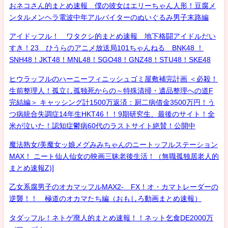
おネコさん的まとめ速報 僕の彼女はエリーちゃん人形！豆腐メ
ンタルメンヘラ電波中年アルバイターのぬいぐるみ男子末路編
アイドッフル！ ワタクシ的まとめ速報 地下格闘アイドルだい
すき！23 ひうらのアニメ放送局101ちゃんねる BNK48 ！
SNH48！JKT48！MNL48！SGO48！GNZ48！STU48！SKE48
ヒウラッフルのハーニーフィニッシュゴミ屋敷補完計画 ＜必殺！
生前整理人！孤立し孤独死からの～特殊清掃・遺品整理への道F
完結編＞ キャッシング計1500万返済：厨二病借金3500万円！う
つ病統合失調症14年生HKT46！！9期研究生、最後のサイト！全
米が泣いた！認知症鬱病60代のラストサイト絶賛！公開中
魔法熟女/美魔女ッ娘メグみみちゃんのニートッフルステーション
MAX！ ニート仙人仙女の映画三昧老後生活！（無職孤独居老人的
まとめ速報Z)]
乙女系腐男子のオカマッフルMAX2- FX！オ・カマトレーダーの
逆襲！！ 極道のオカマたち編（おもしろ動画まとめ速報）
タダッフル！ネトゲ廃人的まとめ速報！！ネット乞食DE2000万