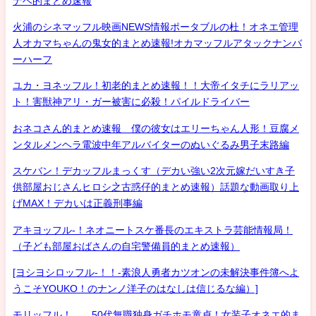
ナベ的まとめ速報
火浦のシネマッフル映画NEWS情報ポータブルの杜！オネエ管理
人オカマちゃんの鬼女的まとめ速報!オカマッフルアタックナンバ
ーハーフ
ユカ・ヨネッフル！初老的まとめ速報！！大帝イタチにラリアッ
ト！害獣神アリ・ガー被害に必殺！パイルドライバー
おネコさん的まとめ速報 僕の彼女はエリーちゃん人形！豆腐メ
ンタルメンヘラ電波中年アルバイターのぬいぐるみ男子末路編
スケバン！デカッフルまっくす（デカい強い2次元嫁だいすき子
供部屋おじさんヒロシ之古惑仔的まとめ速報）話題な動画取り上
げMAX！デカいは正義刑事編
アキヨッフル-！ネオニートスケ番長のエキストラ芸能情報局！
（子ども部屋おばさんの自宅警備員的まとめ速報）
[ヨシヨシロッフル-！！-素浪人勇者カツオンの未解決事件簿へよ
うこそYOUKO！のナンノ洋子のはなしは信じるな編）]
モリッフル！ 50代無職独身ガチホモ童貞！女装子オネエ的ま