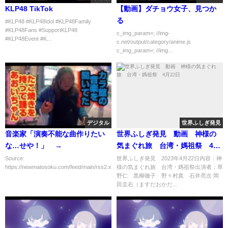
KLP48 TikTok
【動画】ダチョウ女子、見つか
る
#KLP48 #KLP48Idol #KLP48Family
#KLP48Fans #SupportKLP48
c_img_param=; //img-
#KLP48Event #K...
c.net/output/category/anime.js
c_img_param=; //img...
デジタル
世界ふしぎ発見
音楽家「演奏不能な曲作りたい
世界ふしぎ発見 動画 神様の
な…せや！」 →
気まぐれ旅 台湾・媽祖祭 4月
22日
Source:
世界ふしぎ発見 2023年4月22日内容：神
https://newmatosoku.com/feed/main/rss2.xml...
様の気まぐれ旅 台湾・媽祖祭出演者：草
野仁 黒柳徹子 野々村真 石井亮次 岡
田圭右（ますだおかだ...