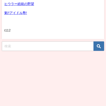
ヒウラー総統の野望
魁!!アイドル塾!
t112