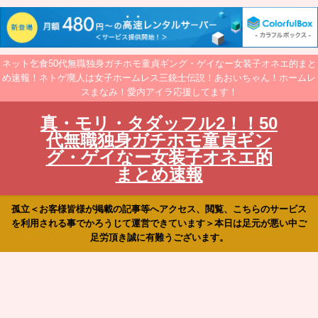
ネット乞食50代無職独身ガチホモ童貞ギング・ゲイなー女装子オネエ的まと
め速報！ネトゲ廃人は女子ホームレス三銃士伝説！あおいちゃん！ホームレ
スまなみ！愛内アイラ応援してます！
真・モリ・タダッフル2！！50
代無職独身ガチホモ童貞ギン
グ・ゲイなー女装子オネエ的
まとめ速報
孤立＜お客様皆様が掲載の記事等へアクセス、閲覧、こちらのサービス
を利用される事でかろうじて運営できています＞本日は足元が悪い中ご
足労頂き誠に有難うございます。