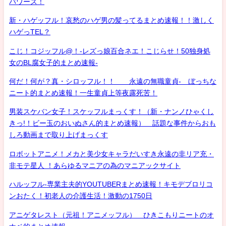
パワーズ！
新・ハゲッフル！哀愁のハゲ男の髪ってるまとめ速報！！激しく
ハゲっTEL？
こじ！コジッフル@！-レズっ娘百合ネエ！こじらせ！50独身処
女のBL腐女子的まとめ速報-
何だ！何が？真・シロッフル！！ 永遠の無職童貞- ぼっちな
ニート的まとめ速報！一生童貞上等夜露死苦！
男装スケバン女子！スケッフルまっくす！（新・ナンノひゃくし
きっ!！ビー玉のおいぬさん的まとめ速報） 話題な事件からおも
しろ動画まで取り上げまっくす
ロボットアニメ！メカと美少女キャラだいすき永遠の非リア充・
非モテ星人 ！あらゆるマニアの為のマニアックサイト
ハルッフル-専業主夫的YOUTUBERまとめ速報！キモデブロリコ
ンおたく！初老人の介護生活！激動の1750日
アニゲタレスト（元祖！アニメッフル） ひきこもりニートのオ