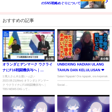
のSNS戦略めぐりについて
おすすめの記事
未分類
未分類
オランダとデンマーク ウクライ
UNBOXING HADIAH ULANG
ナにF16戦闘機供与へ｜
TAHUN DAN KELULUSAN ❤
TBS NEWS DIG
1:廃人さん＠お腹いっぱい
Salam Ngapak! Ora ngapak, ora kepenak.
2023.08.21(Mon) オランダとデンマー
———————————————————
ク ウクライナにF16戦闘機供与へ｜
Social ...
TBS NEWS DIGって...