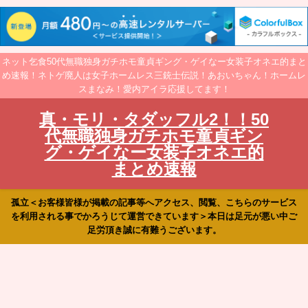
ネット乞食50代無職独身ガチホモ童貞ギング・ゲイなー女装子オネエ的まと
め速報！ネトゲ廃人は女子ホームレス三銃士伝説！あおいちゃん！ホームレ
スまなみ！愛内アイラ応援してます！
真・モリ・タダッフル2！！50
代無職独身ガチホモ童貞ギン
グ・ゲイなー女装子オネエ的
まとめ速報
孤立＜お客様皆様が掲載の記事等へアクセス、閲覧、こちらのサービス
を利用される事でかろうじて運営できています＞本日は足元が悪い中ご
足労頂き誠に有難うございます。