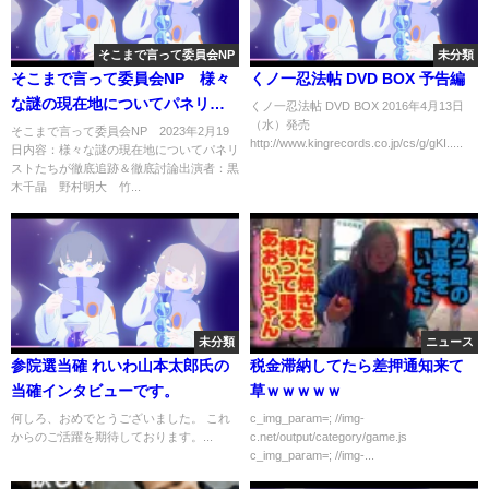
そこまで言って委員会NP
未分類
そこまで言って委員会NP 様々
くノ一忍法帖 DVD BOX 予告編
な謎の現在地についてパネリス
くノ一忍法帖 DVD BOX 2016年4月13日
（水）発売
トたちが徹底追跡＆徹底討論 2
そこまで言って委員会NP 2023年2月19
http://www.kingrecords.co.jp/cs/g/gKI.....
日内容：様々な謎の現在地についてパネリ
月19日
ストたちが徹底追跡＆徹底討論出演者：黒
木千晶 野村明大 竹...
未分類
ニュース
参院選当確 れいわ山本太郎氏の
税金滞納してたら差押通知来て
当確インタビューです。
草ｗｗｗｗｗ
何しろ、おめでとうございました。 これ
c_img_param=; //img-
からのご活躍を期待しております。...
c.net/output/category/game.js
c_img_param=; //img-...