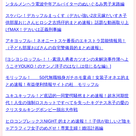
ンタルメンヘラ電波中年アルバイターのぬいぐるみ男子末路編
スケバン！デカッフルまっくす（デカい強い2次元嫁だいすき子
供部屋おじさんヒロシ之古惑仔的まとめ速報）話題な動画取り上
げMAX！デカいは正義刑事編
アキヨッフル-！ネオニートスケ番長のエキストラ芸能情報局！
（子ども部屋おばさんの自宅警備員的まとめ速報）
[ヨシヨシロッフル-！！-素浪人勇者カツオンの未解決事件簿へよ
うこそYOUKO！のナンノ洋子のはなしは信じるな編）]
モリッフル！ 50代無職独身ガチホモ童貞！女装子オネエ的ま
とめ速報！有益便利情報サイトの杜 モリッフル
ユキユキッフル！ど底辺的一同驚愕騒然まとめ速報！超氷河期世
代！人生の強制ロスカットですべてを失ったキグナス氷子の愛の
クリスタルキングボンビー脱出大作戦
ヒロコンプレックスNIGHT 的まとめ速報！！子供が欲しいど陰キ
ャアラフィフ女子のめざせ！専業主婦！婚活計画編