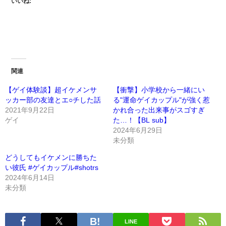
いいね:
関連
【ゲイ体験談】超イケメンサ
【衝撃】小学校から一緒にい
ッカー部の友達とエ○チした話
る"運命ゲイカップル"が強く惹
2021年9月22日
かれ合った出来事がスゴすぎ
ゲイ
た…！【BL sub】
2024年6月29日
未分類
どうしてもイケメンに勝ちた
い彼氏 #ゲイカップル#shotrs
2024年6月14日
未分類
LINE