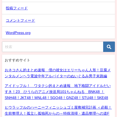
投稿フィード
コメントフィード
WordPress.org
おすすめサイト
おネコさん的まとめ速報 僕の彼女はエリーちゃん人形！豆腐メ
ンタルメンヘラ電波中年アルバイターのぬいぐるみ男子末路編
アイドッフル！ ワタクシ的まとめ速報 地下格闘アイドルだい
すき！23 ひうらのアニメ放送局101ちゃんねる BNK48 ！
SNH48！JKT48！MNL48！SGO48！GNZ48！STU48！SKE48
ヒウラッフルのハーニーフィニッシュゴミ屋敷補完計画 ＜必殺！
生前整理人！孤立し孤独死からの～特殊清掃・遺品整理への道F