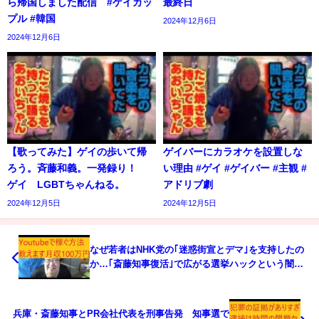
ら帰国しました配信 #ゲイカッ
最終日
プル #韓国
2024年12月6日
2024年12月6日
【歌ってみた】ゲイの歩いて帰
ゲイバーにカラオケを設置しな
ろう。斉藤和義。一発録り！
い理由 #ゲイ #ゲイバー #主観 #
ゲイ LGBTちゃんねる。
アドリブ劇
2024年12月5日
2024年12月5日
なぜ若者はNHK党の｢迷惑街宣とデマ｣を支持したの
か…｢斎藤知事復活｣で広がる選挙ハックという闇ビ
ジネスの記事について
兵庫・斎藤知事とPR会社代表を刑事告発 知事選で