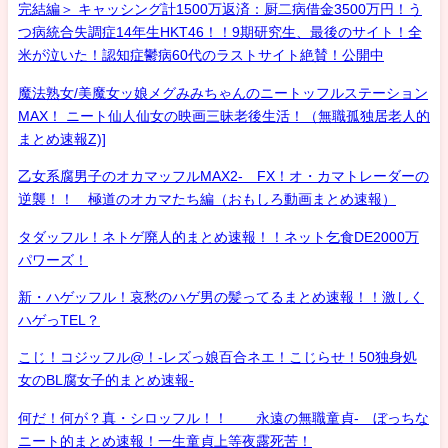
完結編＞ キャッシング計1500万返済：厨二病借金3500万円！う
つ病統合失調症14年生HKT46！！9期研究生、最後のサイト！全
米が泣いた！認知症鬱病60代のラストサイト絶賛！公開中
魔法熟女/美魔女ッ娘メグみみちゃんのニートッフルステーション
MAX！ ニート仙人仙女の映画三昧老後生活！（無職孤独居老人的
まとめ速報Z)]
乙女系腐男子のオカマッフルMAX2- FX！オ・カマトレーダーの
逆襲！！ 極道のオカマたち編（おもしろ動画まとめ速報）
タダッフル！ネトゲ廃人的まとめ速報！！ネット乞食DE2000万
パワーズ！
新・ハゲッフル！哀愁のハゲ男の髪ってるまとめ速報！！激しく
ハゲっTEL？
こじ！コジッフル@！-レズっ娘百合ネエ！こじらせ！50独身処
女のBL腐女子的まとめ速報-
何だ！何が？真・シロッフル！！ 永遠の無職童貞- ぼっちな
ニート的まとめ速報！一生童貞上等夜露死苦！