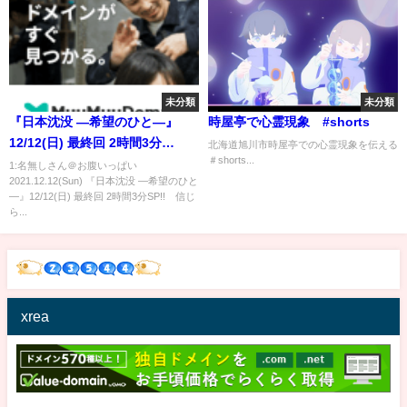
未分類
未分類
『日本沈没 ―希望のひと―』
時屋亭で心霊現象 #shorts
12/12(日) 最終回 2時間3分
北海道旭川市時屋亭での心霊現象を伝える
＃shorts...
SP!! 信じられるリーダーはい
1:名無しさん＠お腹いっぱい
2021.12.12(Sun) 『日本沈没 ―希望のひと
るか。【TBS】
―』12/12(日) 最終回 2時間3分SP!! 信じ
ら...
xrea