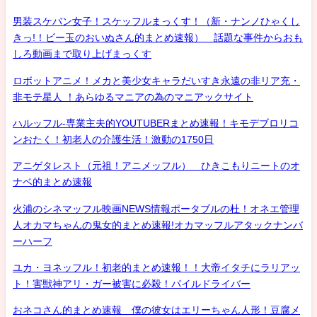
男装スケバン女子！スケッフルまっくす！（新・ナンノひゃくし
きっ!！ビー玉のおいぬさん的まとめ速報） 話題な事件からおも
しろ動画まで取り上げまっくす
ロボットアニメ！メカと美少女キャラだいすき永遠の非リア充・
非モテ星人 ！あらゆるマニアの為のマニアックサイト
ハルッフル-専業主夫的YOUTUBERまとめ速報！キモデブロリコ
ンおたく！初老人の介護生活！激動の1750日
アニゲタレスト（元祖！アニメッフル） ひきこもりニートのオ
ナベ的まとめ速報
火浦のシネマッフル映画NEWS情報ポータブルの杜！オネエ管理
人オカマちゃんの鬼女的まとめ速報!オカマッフルアタックナンバ
ーハーフ
ユカ・ヨネッフル！初老的まとめ速報！！大帝イタチにラリアッ
ト！害獣神アリ・ガー被害に必殺！パイルドライバー
おネコさん的まとめ速報 僕の彼女はエリーちゃん人形！豆腐メ