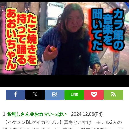
LINE
1:
名無しさん＠おカマいっぱい
2024.12.06(Fri)
【イケメンBLゲイカップル】真冬とこすけ モデル2人の