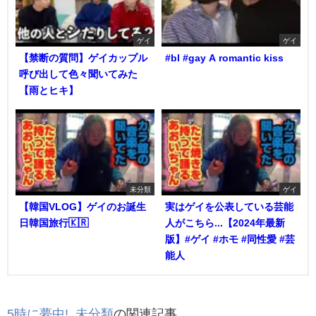
ゲイ
ゲイ
【禁断の質問】ゲイカップル
#bl #gay A romantic kiss
呼び出して色々聞いてみた
【雨とヒキ】
未分類
ゲイ
【韓国VLOG】ゲイのお誕生
実はゲイを公表している芸能
日韓国旅行🇰🇷
人がこちら...【2024年最新
版】#ゲイ #ホモ #同性愛 #芸
能人
5時に夢中!
,
未分類
の関連記事