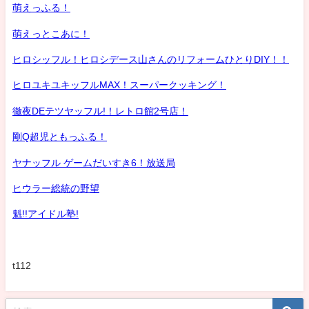
萌えっふる！
萌えっとこあに！
ヒロシッフル！ヒロシデース山さんのリフォームひとりDIY！！
ヒロユキユキッフルMAX！スーパークッキング！
徹夜DEテツヤッフル!！レトロ館2号店！
剛Q超児ともっふる！
ヤナッフル ゲームだいすき6！放送局
ヒウラー総統の野望
魁!!アイドル塾!
t112