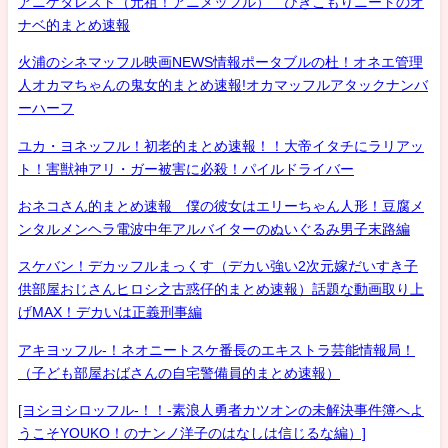
アニゲタレスト（元祖！アニメッフル） ひきこもりニートのオ
ナベ的まとめ速報
火浦のシネマッフル映画NEWS情報ポータブルの杜！オネエ管理
人オカマちゃんの鬼女的まとめ速報!オカマッフルアタックナンバ
ーハーフ
ユカ・ヨネッフル！初老的まとめ速報！！大帝イタチにラリアッ
ト！害獣神アリ・ガー被害に必殺！パイルドライバー
おネコさん的まとめ速報 僕の彼女はエリーちゃん人形！豆腐メ
ンタルメンヘラ電波中年アルバイターのぬいぐるみ男子末路編
スケバン！デカッフルまっくす（デカい強い2次元嫁だいすき子
供部屋おじさんヒロシ之古惑仔的まとめ速報）話題な動画取り上
げMAX！デカいは正義刑事編
アキヨッフル-！ネオニートスケ番長のエキストラ芸能情報局！
（子ども部屋おばさんの自宅警備員的まとめ速報）
[ヨシヨシロッフル-！！-素浪人勇者カツオンの未解決事件簿へよ
うこそYOUKO！のナンノ洋子のはなしは信じるな編）]