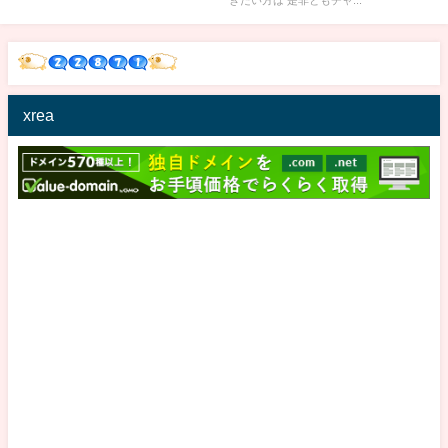
きたい方は 是非ともチャ...
【東谷義和/ガーシー/切り抜き】
xrea