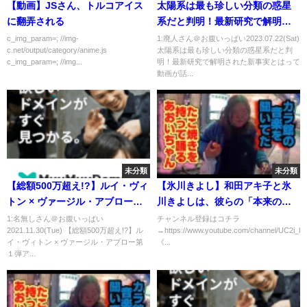
【動画】JSさん、トルコアイス
太陽系は最も珍しい分類の惑星
に翻弄される
系だと判明！最新研究で解明さ
れた新事実とは
c_img_param=; //img-
1:廃人さん＠お腹いっぱい2023.07.22(Sat)
c.net/output/category/anime.js
太陽系は最も珍しい分類の惑星系だと判
c_img_param=; //img...
明！最新研究で解明された新事実とはって
動画が話...
未分類
未分類
【総額500万超え!?】ルイ・ヴィ
【氷川きよし】和田アキ子と氷
トン × ヴァージル・アブロー第
川きよしは、彼らの「本来の自
１弾アイテム購入品紹介！
分」の発言を指摘することに同
1:名無しさん＠お腹いっぱい
チャンネル登録はコチラ
2021.11.30(Tue) 【総額500万超え!?】ル
→https://www.youtube.com/channel/UC2i
【Louis Vuitton × Virgil
意し、「期待する」と言いま
イ・ヴィトン × ヴァージル・アブロー第
《...
Abloh】
す！ 視聴者は氷川きよしのコメ
１弾ア...
ントへの支持を表明した。、休
養前ラストは「紅白大トリ」？