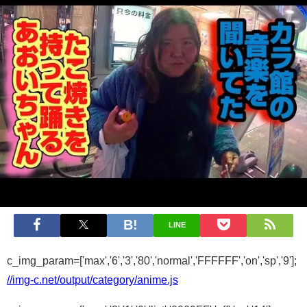
LINE
c_img_param=['max','6','3','80','normal','FFFFFF','on','sp','9'];
//img-c.net/output/category/anime.js