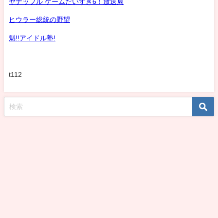
ヤナッフル ゲームだいすき6！放送局
ヒウラー総統の野望
魁!!アイドル塾!
t112