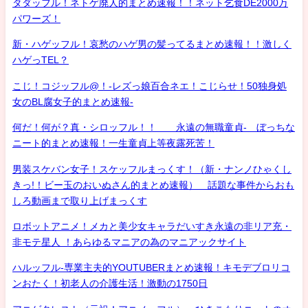
タダッフル！ネトゲ廃人的まとめ速報！！ネット乞食DE2000万
パワーズ！
新・ハゲッフル！哀愁のハゲ男の髪ってるまとめ速報！！激しく
ハゲっTEL？
こじ！コジッフル@！-レズっ娘百合ネエ！こじらせ！50独身処
女のBL腐女子的まとめ速報-
何だ！何が？真・シロッフル！！ 永遠の無職童貞- ぼっちな
ニート的まとめ速報！一生童貞上等夜露死苦！
男装スケバン女子！スケッフルまっくす！（新・ナンノひゃくし
きっ!！ビー玉のおいぬさん的まとめ速報） 話題な事件からおも
しろ動画まで取り上げまっくす
ロボットアニメ！メカと美少女キャラだいすき永遠の非リア充・
非モテ星人 ！あらゆるマニアの為のマニアックサイト
ハルッフル-専業主夫的YOUTUBERまとめ速報！キモデブロリコ
ンおたく！初老人の介護生活！激動の1750日