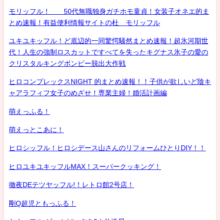
モリッフル！ 50代無職独身ガチホモ童貞！女装子オネエ的ま
とめ速報！有益便利情報サイトの杜 モリッフル
ユキユキッフル！ど底辺的一同驚愕騒然まとめ速報！超氷河期世
代！人生の強制ロスカットですべてを失ったキグナス氷子の愛の
クリスタルキングボンビー脱出大作戦
ヒロコンプレックスNIGHT 的まとめ速報！！子供が欲しいど陰キ
ャアラフィフ女子のめざせ！専業主婦！婚活計画編
萌えっふる！
萌えっとこあに！
ヒロシッフル！ヒロシデース山さんのリフォームひとりDIY！！
ヒロユキユキッフルMAX！スーパークッキング！
徹夜DEテツヤッフル!！レトロ館2号店！
剛Q超児ともっふる！