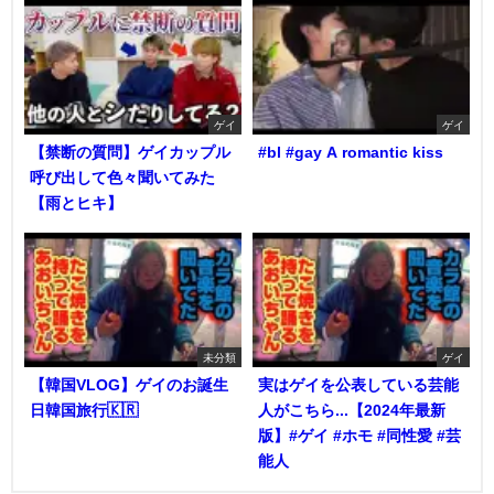
ゲイ
ゲイ
【禁断の質問】ゲイカップル
#bl #gay A romantic kiss
呼び出して色々聞いてみた
【雨とヒキ】
未分類
ゲイ
【韓国VLOG】ゲイのお誕生
実はゲイを公表している芸能
日韓国旅行🇰🇷
人がこちら...【2024年最新
版】#ゲイ #ホモ #同性愛 #芸
能人