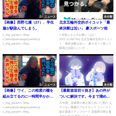
ニュース
未分類
【画像】西野七瀬（27）、学生
北京五輪外交的ボイコット「最
服が馴染んでしまう。
終決断は近い」 豪スポーツ相
c_img_param=; //img-
1:名無しさん＠お腹いっぱい
c.net/output/category/anime.js
2021.12.09(Thu) 北京五輪外交的ボイコッ
c_img_param=; //img...
ト「最終決断は近い」 豪スポーツ相って
動画が話題らしいぞ ...
ニュース
未分類
【画像】ワイ、この程度の棚を
【最新放送切り抜き】あの件が
組み立てるのに一時間半かかっ
ついに解決です。今まで溜めて
てしまう…
きましたが、全てをみなさんに
c_img_param=; //img-
27年間、芸能界の裏を渡り歩いた男の エ
c.net/output/category/anime.js
ゲツない暴露のフルテロップ コンパクト
お話します。ガーシーと綾野剛
c_img_param=; //img...
版を最速でアップロード 芸能界の闇を暴
がつに電撃和解か？（予想）