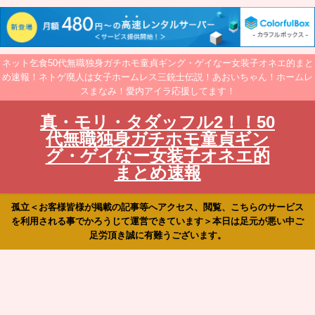
ネット乞食50代無職独身ガチホモ童貞ギング・ゲイなー女装子オネエ的まと
め速報！ネトゲ廃人は女子ホームレス三銃士伝説！あおいちゃん！ホームレ
スまなみ！愛内アイラ応援してます！
真・モリ・タダッフル2！！50
代無職独身ガチホモ童貞ギン
グ・ゲイなー女装子オネエ的
まとめ速報
孤立＜お客様皆様が掲載の記事等へアクセス、閲覧、こちらのサービス
を利用される事でかろうじて運営できています＞本日は足元が悪い中ご
足労頂き誠に有難うございます。