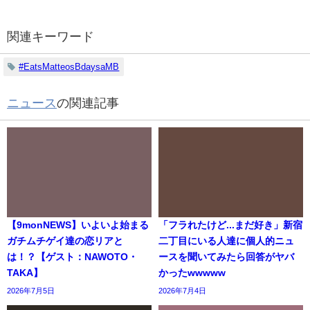
関連キーワード
#EatsMatteosBdaysaMB
ニュース
の関連記事
【9monNEWS】いよいよ始まる
「フラれたけど...まだ好き」新宿
ガチムチゲイ達の恋リアと
二丁目にいる人達に個人的ニュ
は！？【ゲスト：NAWOTO・
ースを聞いてみたら回答がヤバ
TAKA】
かったwwwww
2026年7月5日
2026年7月4日