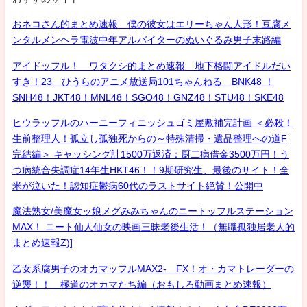
おネコさん的まとめ速報 僕の彼女はエリーちゃん人形！豆腐メ
ンタルメンヘラ電波中年アルバイターのぬいぐるみ男子末路編
アイドッフル！ ワタクシ的まとめ速報 地下格闘アイドルだい
すき！23 ひうらのアニメ放送局101ちゃんねる BNK48 ！
SNH48！JKT48！MNL48！SGO48！GNZ48！STU48！SKE48
ヒウラッフルのハーニーフィニッシュゴミ屋敷補完計画 ＜必殺！
生前整理人！孤立し孤独死からの～特殊清掃・遺品整理への道F
完結編＞ キャッシング計1500万返済：厨二病借金3500万円！う
つ病統合失調症14年生HKT46！！9期研究生、最後のサイト！全
米が泣いた！認知症鬱病60代のラストサイト絶賛！公開中
魔法熟女/美魔女ッ娘メグみみちゃんのニートッフルステーション
MAX！ ニート仙人仙女の映画三昧老後生活！（無職孤独居老人的
まとめ速報Z)]
乙女系腐男子のオカマッフルMAX2- FX！オ・カマトレーダーの
逆襲！！ 極道のオカマたち編（おもしろ動画まとめ速報）