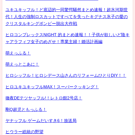
ユキユキッフル！ど底辺的一同驚愕騒然まとめ速報！超氷河期世
代！人生の強制ロスカットですべてを失ったキグナス氷子の愛の
クリスタルキングボンビー脱出大作戦
ヒロコンプレックスNIGHT 的まとめ速報！！子供が欲しいど陰キ
ャアラフィフ女子のめざせ！専業主婦！婚活計画編
萌えっふる！
萌えっとこあに！
ヒロシッフル！ヒロシデース山さんのリフォームひとりDIY！！
ヒロユキユキッフルMAX！スーパークッキング！
徹夜DEテツヤッフル!！レトロ館2号店！
剛Q超児ともっふる！
ヤナッフル ゲームだいすき6！放送局
ヒウラー総統の野望