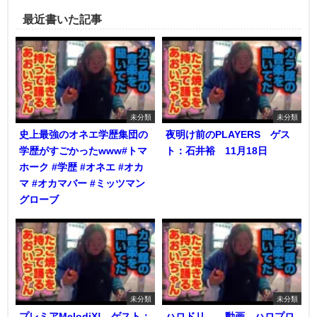
最近書いた記事
未分類
未分類
史上最強のオネエ学歴集団の
夜明け前のPLAYERS ゲス
学歴がすごかったwww#トマ
ト：石井裕 11月18日
ホーク #学歴 #オネエ #オカ
マ #オカマバー #ミッツマン
グローブ
未分類
未分類
プレミアMelodiX! ゲスト：
ハロドリ。 動画 ハロプロ