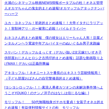
火浦のシネマッフル映画NEWS情報ポータブルの杜！オネエ管理
人オカマちゃんの鬼女的まとめ速報!オカマッフルアタックナンバ
ーハーフ
ユカ・ヨネッフル！初老的まとめ速報！！大帝イタチにラリアッ
ト！害獣神アリ・ガー被害に必殺！パイルドライバー
おネコさん的まとめ速報 僕の彼女はエリーちゃん人形！豆腐メ
ンタルメンヘラ電波中年アルバイターのぬいぐるみ男子末路編
スケバン！デカッフルまっくす（デカい強い2次元嫁だいすき子
供部屋おじさんヒロシ之古惑仔的まとめ速報）話題な動画取り上
げMAX！デカいは正義刑事編
アキヨッフル-！ネオニートスケ番長のエキストラ芸能情報局！
（子ども部屋おばさんの自宅警備員的まとめ速報）
[ヨシヨシロッフル-！！-素浪人勇者カツオンの未解決事件簿へよ
うこそYOUKO！のナンノ洋子のはなしは信じるな編）]
モリッフル！ 50代無職独身ガチホモ童貞！女装子オネエ的ま
とめ速報！有益便利情報サイトの杜 モリッフル