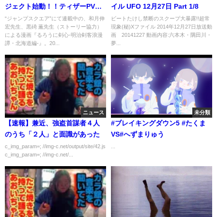
ジェクト始動！！ティザーPV公
イル UFO 12月27日 Part 1/8
開！
“ジャンプスクエア”にて連載中の、和月伸
ビートたけし禁断のスクープ大暴露!!超常
宏先生、黒碕 薫先生（ストーリー協力）
現象(秘)Xファイル 2014年12月27日放送動
による漫画『るろうに剣心-明治剣客浪漫
画 20141227 動画内容:六本木・隅田川・
譚・北海道編-』。20...
夢...
ニュース
未分類
【速報】兼近、強盗首謀者４人
#ブレイキングダウン5 #たくま
のうち「２人」と面識があった
VS#へずまりゅう
c_img_param=; //img-c.net/output/site/42.js
...
c_img_param=; //img-c.net/...