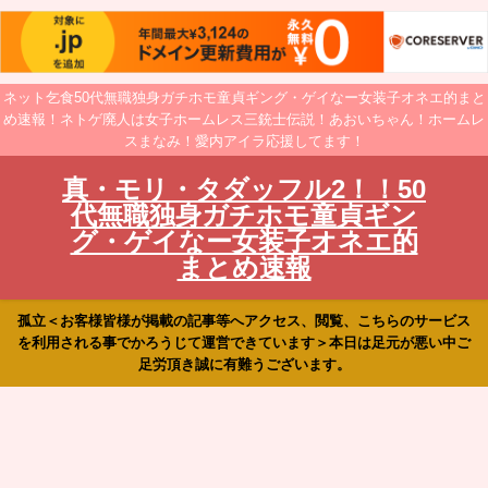
ネット乞食50代無職独身ガチホモ童貞ギング・ゲイなー女装子オネエ的まと
め速報！ネトゲ廃人は女子ホームレス三銃士伝説！あおいちゃん！ホームレ
スまなみ！愛内アイラ応援してます！
真・モリ・タダッフル2！！50
代無職独身ガチホモ童貞ギン
グ・ゲイなー女装子オネエ的
まとめ速報
孤立＜お客様皆様が掲載の記事等へアクセス、閲覧、こちらのサービス
を利用される事でかろうじて運営できています＞本日は足元が悪い中ご
足労頂き誠に有難うございます。