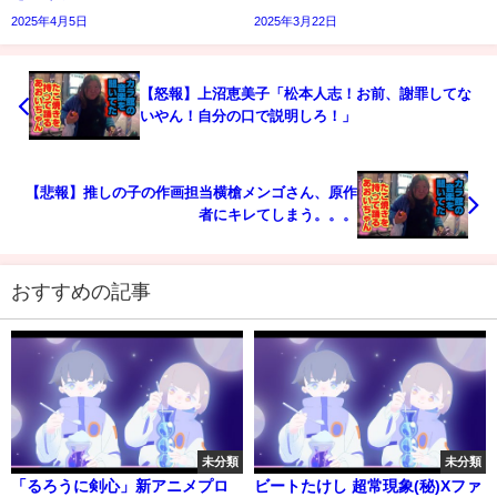
2025年4月5日
2025年3月22日
【怒報】上沼恵美子「松本人志！お前、謝罪してな
いやん！自分の口で説明しろ！」
【悲報】推しの子の作画担当横槍メンゴさん、原作
者にキレてしまう。。。
おすすめの記事
未分類
未分類
「るろうに剣心」新アニメプロ
ビートたけし 超常現象(秘)Xファ