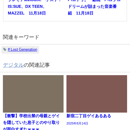
IS:SUE、DX TEEN、
ドリームが詰まった音楽番
MAZZEL 11月18日
組 11月18日
関連キーワード
# Lost Generation
デジタル
の関連記事
【衝撃】学校出禁の母親とゲイ
新宿二丁目ゲイあるある
を隠していた息子とのやり取り
2025年8月14日
が面白すぎたｗｗｗ