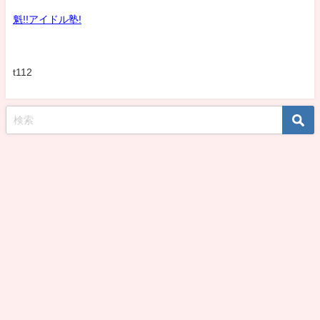
魁!!アイドル塾!
t112
koshirohiroko39jp All Rights Reserved.