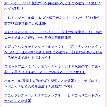
新・ハゲッフル！哀愁のハゲ男の髪ってるまとめ速報！！激しく
ハゲっTEL？
こじ！コジッフル@！-レズっ娘百合ネエ！こじらせ！50独身処
女のBL腐女子的まとめ速報-
何だ！何が？真・シロッフル！！ 永遠の無職童貞- ぼっちな
ニート的まとめ速報！一生童貞上等夜露死苦！
男装スケバン女子！スケッフルまっくす！（新・ナンノひゃくし
きっ!！ビー玉のおいぬさん的まとめ速報） 話題な事件からおも
しろ動画まで取り上げまっくす
ロボットアニメ！メカと美少女キャラだいすき永遠の非リア充・
非モテ星人 ！あらゆるマニアの為のマニアックサイト
ハルッフル-専業主夫的YOUTUBERまとめ速報！キモデブロリコ
ンおたく！初老人の介護生活！激動の1750日
アニゲタレスト（元祖！アニメッフル） ひきこもりニートのオ
ナベ的まとめ速報