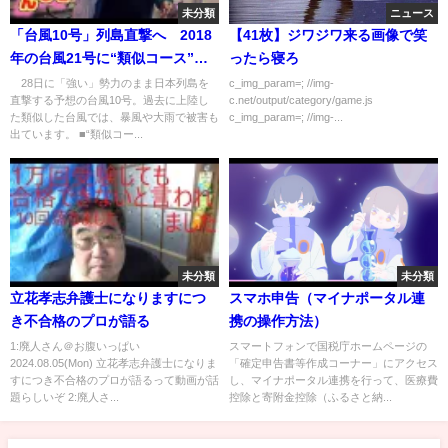
未分類
ニュース
「台風10号」列島直撃へ 2018
【41枚】ジワジワ来る画像で笑
年の台風21号に“類似コース”
ったら寝ろ
連続被害に懸念【スーパーJチャ
28日に「強い」勢力のまま日本列島を
c_img_param=; //img-
直撃する予想の台風10号。過去に上陸し
c.net/output/category/game.js
ンネル】(2024年8月25日)
た類似した台風では、暴風や大雨で被害も
c_img_param=; //img-...
出ています。 ■“類似コー...
未分類
未分類
立花孝志弁護士になりますにつ
スマホ申告（マイナポータル連
き不合格のプロが語る
携の操作方法）
1:廃人さん＠お腹いっぱい
スマートフォンで国税庁ホームページの
2024.08.05(Mon) 立花孝志弁護士になりま
「確定申告書等作成コーナー」にアクセス
すにつき不合格のプロが語るって動画が話
し、マイナポータル連携を行って、医療費
題らしいぞ 2:廃人さ...
控除と寄附金控除（ふるさと納...