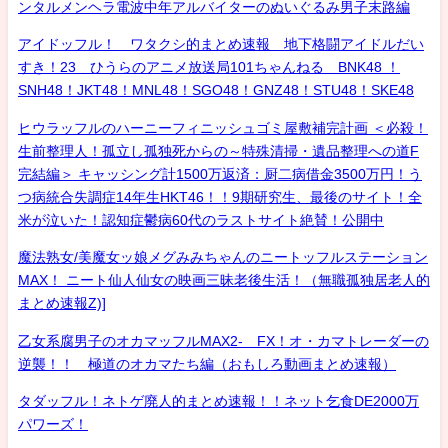
ンタルメンヘラ電波中年アルバイターのぬいぐるみ男子末路編
アイドッフル！ ワタクシ的まとめ速報 地下格闘アイドルだい
すき！23 ひうらのアニメ放送局101ちゃんねる BNK48 ！
SNH48！JKT48！MNL48！SGO48！GNZ48！STU48！SKE48
ヒウラッフルのハーニーフィニッシュゴミ屋敷補完計画 ＜必殺！
生前整理人！孤立し孤独死からの～特殊清掃・遺品整理への道F
完結編＞ キャッシング計1500万返済：厨二病借金3500万円！う
つ病統合失調症14年生HKT46！！9期研究生、最後のサイト！全
米が泣いた！認知症鬱病60代のラストサイト絶賛！公開中
魔法熟女/美魔女ッ娘メグみみちゃんのニートッフルステーション
MAX！ ニート仙人仙女の映画三昧老後生活！（無職孤独居老人的
まとめ速報Z)]
乙女系腐男子のオカマッフルMAX2- FX！オ・カマトレーダーの
逆襲！！ 極道のオカマたち編（おもしろ動画まとめ速報）
タダッフル！ネトゲ廃人的まとめ速報！！ネット乞食DE2000万
パワーズ！