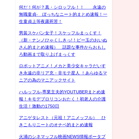
何だ！何が？真・シロッフル！！ 永遠の
無職童貞- ぼっちなニート的まとめ速報！一
生童貞上等夜露死苦！
男装スケバン女子！スケッフルまっくす！
（新・ナンノひゃくしきっ!！ビー玉のおいぬ
さん的まとめ速報） 話題な事件からおもし
ろ動画まで取り上げまっくす
ロボットアニメ！メカと美少女キャラだいす
き永遠の非リア充・非モテ星人 ！あらゆるマ
ニアの為のマニアックサイト
ハルッフル-専業主夫的YOUTUBERまとめ速
報！キモデブロリコンおたく！初老人の介護
生活！激動の1750日
アニゲタレスト（元祖！アニメッフル） ひ
きこもりニートのオナベ的まとめ速報
火浦のシネマッフル映画NEWS情報ポータブ