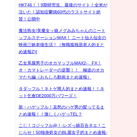
HKT46！！9期研究生、最後のサイト！全米が
泣いた！認知症鬱病60代のラストサイト絶
賛！公開中
魔法熟女/美魔女ッ娘メグみみちゃんのニート
ッフルステーションMAX！ ニート仙人仙女の
映画三昧老後生活！（無職孤独居老人的まと
め速報Z)]
乙女系腐男子のオカマッフルMAX2- FX！
オ・カマトレーダーの逆襲！！ 極道のオカ
マたち編（おもしろ動画まとめ速報）
タダッフル！ネトゲ廃人的まとめ速報！！ネ
ット乞食DE2000万パワーズ！
新・ハゲッフル！哀愁のハゲ男の髪ってるま
とめ速報！！激しくハゲっTEL？
こじ！コジッフル@！-レズっ娘百合ネエ！こ
じらせ！50独身処女のBL腐女子的まとめ速報-