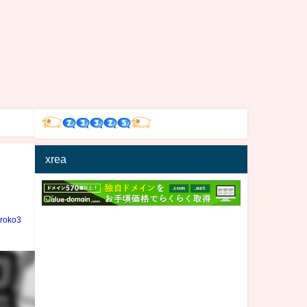
xrea
ｗ
iroko3