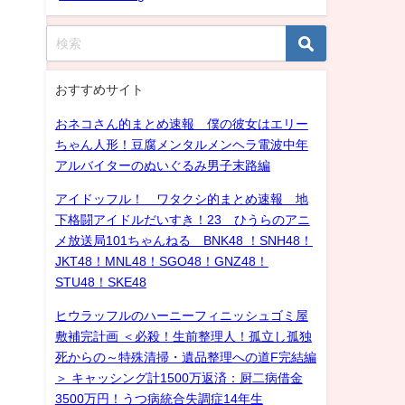
おすすめサイト
おネコさん的まとめ速報 僕の彼女はエリー
ちゃん人形！豆腐メンタルメンヘラ電波中年
アルバイターのぬいぐるみ男子末路編
アイドッフル！ ワタクシ的まとめ速報 地
下格闘アイドルだいすき！23 ひうらのアニ
メ放送局101ちゃんねる BNK48 ！SNH48！
JKT48！MNL48！SGO48！GNZ48！
STU48！SKE48
ヒウラッフルのハーニーフィニッシュゴミ屋
敷補完計画 ＜必殺！生前整理人！孤立し孤独
死からの～特殊清掃・遺品整理への道F完結編
＞ キャッシング計1500万返済：厨二病借金
3500万円！うつ病統合失調症14年生