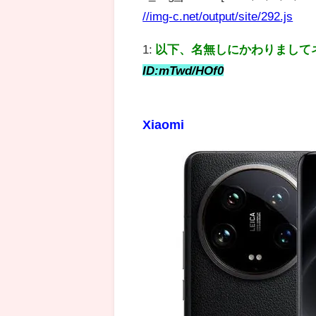
//img-c.net/output/site/292.js
1:
以下、名無しにかわりまして
ID:mTwd/HOf0
Xiaomi