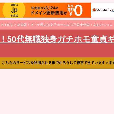
オネエ的まとめ速報！ネトゲ廃人は女子ホームレス三銃士伝説！あおいちゃん
！50代無職独身ガチホモ童貞
、こちらのサービスを利用される事でかろうじて運営できています＞本