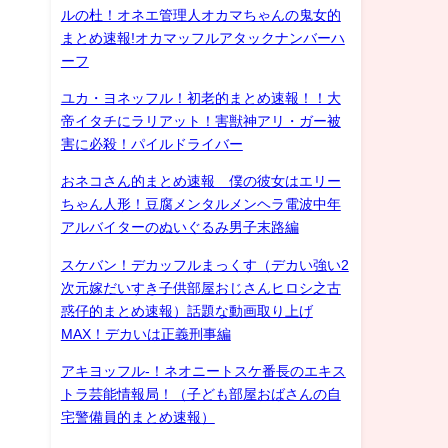
ルの杜！オネエ管理人オカマちゃんの鬼女的
まとめ速報!オカマッフルアタックナンバーハ
ーフ
ユカ・ヨネッフル！初老的まとめ速報！！大
帝イタチにラリアット！害獣神アリ・ガー被
害に必殺！パイルドライバー
おネコさん的まとめ速報 僕の彼女はエリー
ちゃん人形！豆腐メンタルメンヘラ電波中年
アルバイターのぬいぐるみ男子末路編
スケバン！デカッフルまっくす（デカい強い2
次元嫁だいすき子供部屋おじさんヒロシ之古
惑仔的まとめ速報）話題な動画取り上げ
MAX！デカいは正義刑事編
アキヨッフル-！ネオニートスケ番長のエキス
トラ芸能情報局！（子ども部屋おばさんの自
宅警備員的まとめ速報）