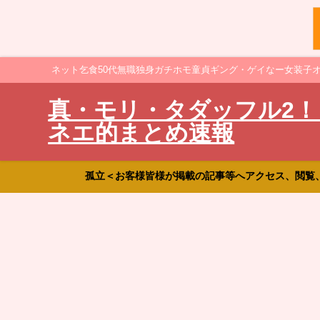
ネット乞食50代無職独身ガチホモ童貞ギング・ゲイなー女装子
真・モリ・タダッフル2！
ネエ的まとめ速報
孤立＜お客様皆様が掲載の記事等へアクセス、閲覧