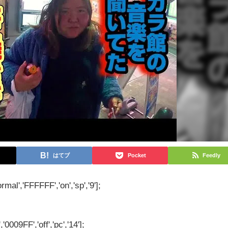
はてブ
Pocket
Feedly
rmal','FFFFFF','on','sp','9'];
'0009FF','off','pc','14'];