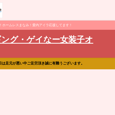
！ホームレスまなみ！愛内アイラ応援してます！
ギング・ゲイなー女装子オ
日は足元が悪い中ご足労頂き誠に有難うございます。