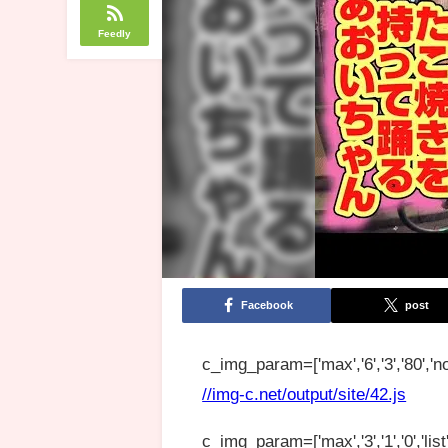
Feedly
Facebook
post
c_img_param=['max','6','3','80','no
//img-c.net/output/site/42.js
c_img_param=['max','3','1','0','list',