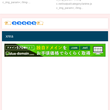
c_img_param=; //img-...
c.net/output/category/anime.js
c_img_param=; //img...
xrea