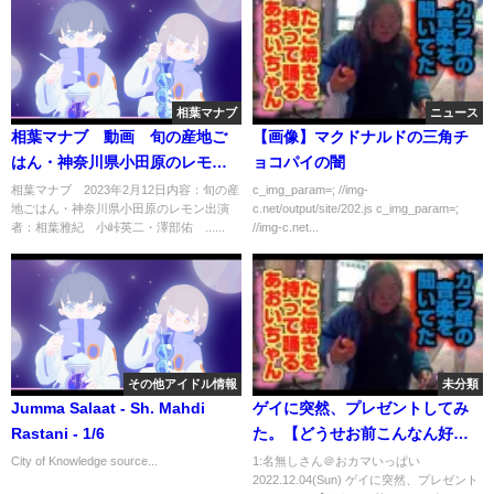
相葉マナブ
ニュース
相葉マナブ 動画 旬の産地ご
【画像】マクドナルドの三角チ
はん・神奈川県小田原のレモ
ョコパイの闇
ン 2月12日
相葉マナブ 2023年2月12日内容：旬の産
c_img_param=; //img-
地ごはん・神奈川県小田原のレモン出演
c.net/output/site/202.js c_img_param=;
者：相葉雅紀 小峠英二・澤部佑 ......
//img-c.net...
その他アイドル情報
未分類
Jumma Salaat - Sh. Mahdi
ゲイに突然、プレゼントしてみ
Rastani - 1/6
た。【どうせお前こんなん好き
なんやろ選手権ゆうき編】
City of Knowledge source...
1:名無しさん＠おカマいっぱい
2022.12.04(Sun) ゲイに突然、プレゼント