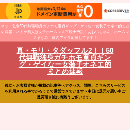
ネット乞食50代無職独身ガチホモ童貞ギング・ゲイなー女装子オネエ的まと
め速報！ネトゲ廃人は女子ホームレス三銃士伝説！あおいちゃん！ホームレ
スまなみ！愛内アイラ応援してます！
真・モリ・タダッフル2！！50
代無職独身ガチホモ童貞ギン
グ・ゲイなー女装子オネエ的
まとめ速報
孤立＜お客様皆様が掲載の記事等へアクセス、閲覧、こちらのサービス
を利用される事でかろうじて運営できています＞本日は足元が悪い中ご
足労頂き誠に有難うございます。