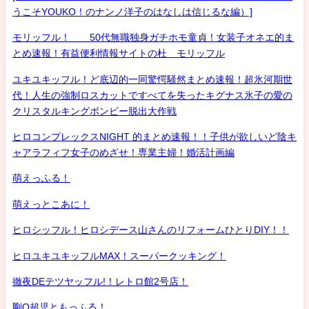
うこそYOUKO！のナンノ洋子のはなしは信じるな編）]
モリッフル！ 50代無職独身ガチホモ童貞！女装子オネエ的ま
とめ速報！有益便利情報サイトの杜 モリッフル
ユキユキッフル！ど底辺的一同驚愕騒然まとめ速報！超氷河期世
代！人生の強制ロスカットですべてを失ったキグナス氷子の愛の
クリスタルキングボンビー脱出大作戦
ヒロコンプレックスNIGHT 的まとめ速報！！子供が欲しいど陰キ
ャアラフィフ女子のめざせ！専業主婦！婚活計画編
萌えっふる！
萌えっとこあに！
ヒロシッフル！ヒロシデース山さんのリフォームひとりDIY！！
ヒロユキユキッフルMAX！スーパークッキング！
徹夜DEテツヤッフル!！レトロ館2号店！
剛Q超児ともっふる！