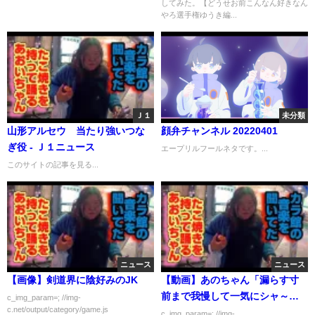
してみた。【どうせお前こんなん好きなん
やろ選手権ゆうき編...
Ｊ１
未分類
山形アルセウ 当たり強いつな
顔弁チャンネル 20220401
ぎ役 - Ｊ１ニュース
エープリルフールネタです。...
このサイトの記事を見る...
ニュース
ニュース
【画像】剣道界に陰好みのJK
【動画】あのちゃん「漏らす寸
前まで我慢して一気にシャ～っ
c_img_param=; //img-
c.net/output/category/game.js
てするのが好き」
c_img_param=; //img-