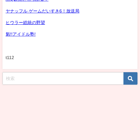
ヤナッフル ゲームだいすき6！放送局
ヒウラー総統の野望
魁!!アイドル塾!
t112