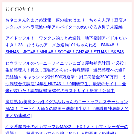
おすすめサイト
おネコさん的まとめ速報 僕の彼女はエリーちゃん人形！豆腐メ
ンタルメンヘラ電波中年アルバイターのぬいぐるみ男子末路編
アイドッフル！ ワタクシ的まとめ速報 地下格闘アイドルだい
すき！23 ひうらのアニメ放送局101ちゃんねる BNK48 ！
SNH48！JKT48！MNL48！SGO48！GNZ48！STU48！SKE48
ヒウラッフルのハーニーフィニッシュゴミ屋敷補完計画 ＜必殺！
生前整理人！孤立し孤独死からの～特殊清掃・遺品整理への道F
完結編＞ キャッシング計1500万返済：厨二病借金3500万円！う
つ病統合失調症14年生HKT46！！9期研究生、最後のサイト！全
米が泣いた！認知症鬱病60代のラストサイト絶賛！公開中
魔法熟女/美魔女ッ娘メグみみちゃんのニートッフルステーション
MAX！ ニート仙人仙女の映画三昧老後生活！（無職孤独居老人的
まとめ速報Z)]
乙女系腐男子のオカマッフルMAX2- FX！オ・カマトレーダーの
逆襲！！ 極道のオカマたち編（おもしろ動画まとめ速報）