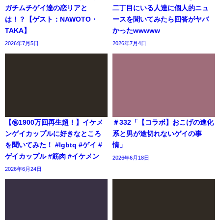
ガチムチゲイ達の恋リアと
二丁目にいる人達に個人的ニュ
は！？【ゲスト：NAWOTO・
ースを聞いてみたら回答がヤバ
TAKA】
かったwwwww
2026年7月5日
2026年7月4日
【㊗️1900万回再生超！】イケメ
＃332「【コラボ】おこげの進化
ンゲイカップルに好きなところ
系と男が途切れないゲイの事
を聞いてみた！ #lgbtq #ゲイ #
情」
ゲイカップル #筋肉 #イケメン
2026年6月18日
2026年6月24日