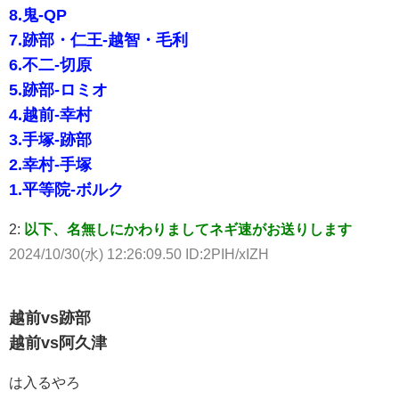
8.鬼-QP
7.跡部・仁王-越智・毛利
6.不二-切原
5.跡部-ロミオ
4.越前-幸村
3.手塚-跡部
2.幸村-手塚
1.平等院-ボルク
2:
以下、名無しにかわりましてネギ速がお送りします
2024/10/30(水) 12:26:09.50 ID:2PIH/xIZH
越前vs跡部
越前vs阿久津
は入るやろ