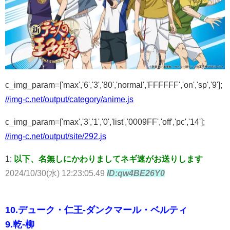
c_img_param=['max','6','3','80','normal','FFFFFF','on','sp','9'];
//img-c.net/output/category/anime.js
c_img_param=['max','3','1','0','list','0009FF','off','pc','14'];
//img-c.net/output/site/292.js
1:
以下、名無しにかわりましてネギ速がお送りします
2024/10/30(水) 12:23:05.49
ID:qw4BE26Y0
10.デューク・仁王-ダンクマール・ベルティ
9.乾-柳