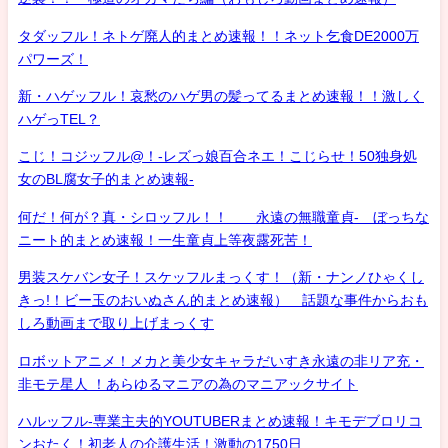
タダッフル！ネトゲ廃人的まとめ速報！！ネット乞食DE2000万
パワーズ！
新・ハゲッフル！哀愁のハゲ男の髪ってるまとめ速報！！激しく
ハゲっTEL？
こじ！コジッフル@！-レズっ娘百合ネエ！こじらせ！50独身処
女のBL腐女子的まとめ速報-
何だ！何が？真・シロッフル！！ 永遠の無職童貞- ぼっちな
ニート的まとめ速報！一生童貞上等夜露死苦！
男装スケバン女子！スケッフルまっくす！（新・ナンノひゃくし
きっ!！ビー玉のおいぬさん的まとめ速報） 話題な事件からおも
しろ動画まで取り上げまっくす
ロボットアニメ！メカと美少女キャラだいすき永遠の非リア充・
非モテ星人 ！あらゆるマニアの為のマニアックサイト
ハルッフル-専業主夫的YOUTUBERまとめ速報！キモデブロリコ
ンおたく！初老人の介護生活！激動の1750日