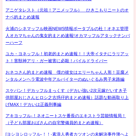
アニゲタレスト（元祖！アニメッフル） ひきこもりニートのオ
ナベ的まとめ速報
火浦のシネマッフル映画NEWS情報ポータブルの杜！オネエ管理
人オカマちゃんの鬼女的まとめ速報!オカマッフルアタックナンバ
ーハーフ
ユカ・ヨネッフル！初老的まとめ速報！！大帝イタチにラリアッ
ト！害獣神アリ・ガー被害に必殺！パイルドライバー
おネコさん的まとめ速報 僕の彼女はエリーちゃん人形！豆腐メ
ンタルメンヘラ電波中年アルバイターのぬいぐるみ男子末路編
スケバン！デカッフルまっくす（デカい強い2次元嫁だいすき子
供部屋おじさんヒロシ之古惑仔的まとめ速報）話題な動画取り上
げMAX！デカいは正義刑事編
アキヨッフル-！ネオニートスケ番長のエキストラ芸能情報局！
（子ども部屋おばさんの自宅警備員的まとめ速報）
[ヨシヨシロッフル-！！-素浪人勇者カツオンの未解決事件簿へよ