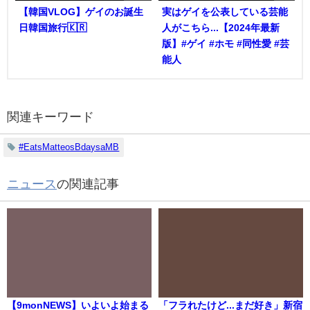
【韓国VLOG】ゲイのお誕生
実はゲイを公表している芸能
日韓国旅行🇰🇷
人がこちら...【2024年最新
版】#ゲイ #ホモ #同性愛 #芸
能人
関連キーワード
#EatsMatteosBdaysaMB
ニュース
の関連記事
【9monNEWS】いよいよ始まる
「フラれたけど...まだ好き」新宿