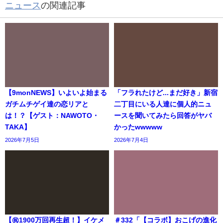
ニュース
の関連記事
【9monNEWS】いよいよ始まる
「フラれたけど...まだ好き」新宿
ガチムチゲイ達の恋リアと
二丁目にいる人達に個人的ニュ
は！？【ゲスト：NAWOTO・
ースを聞いてみたら回答がヤバ
TAKA】
かったwwwww
2026年7月5日
2026年7月4日
【㊗️1900万回再生超！】イケメ
＃332「【コラボ】おこげの進化