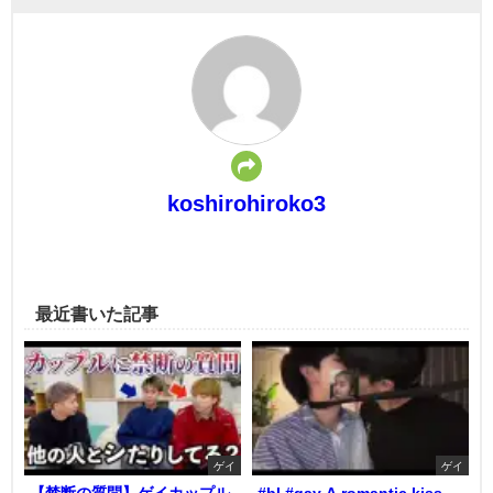
koshirohiroko3
最近書いた記事
ゲイ
ゲイ
【禁断の質問】ゲイカップル
#bl #gay A romantic kiss