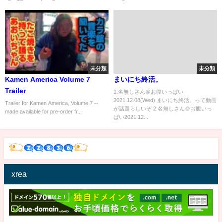
未分類
未分類
Kamen America Volume 7
まいにち終活。
Trailer
1:名無しさん＠お腹いっぱい
2021.12.08(Wed) まいにち終活。って動画
Trailer for Kamen America, Volume 7 --
が話題らしいぞ 2:名無しさん＠お腹いっ
made available for pre-order fr...
ぱい2021.12...
xrea