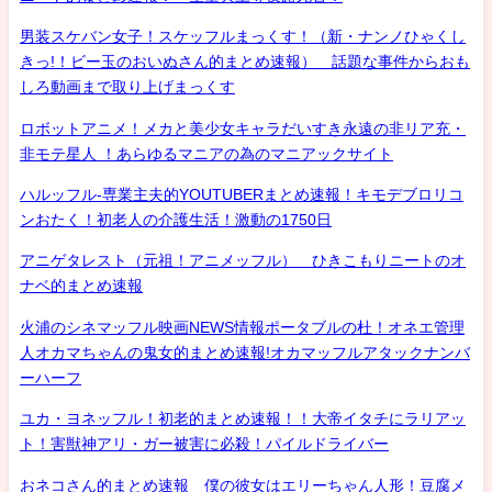
男装スケバン女子！スケッフルまっくす！（新・ナンノひゃくし
きっ!！ビー玉のおいぬさん的まとめ速報） 話題な事件からおも
しろ動画まで取り上げまっくす
ロボットアニメ！メカと美少女キャラだいすき永遠の非リア充・
非モテ星人 ！あらゆるマニアの為のマニアックサイト
ハルッフル-専業主夫的YOUTUBERまとめ速報！キモデブロリコ
ンおたく！初老人の介護生活！激動の1750日
アニゲタレスト（元祖！アニメッフル） ひきこもりニートのオ
ナベ的まとめ速報
火浦のシネマッフル映画NEWS情報ポータブルの杜！オネエ管理
人オカマちゃんの鬼女的まとめ速報!オカマッフルアタックナンバ
ーハーフ
ユカ・ヨネッフル！初老的まとめ速報！！大帝イタチにラリアッ
ト！害獣神アリ・ガー被害に必殺！パイルドライバー
おネコさん的まとめ速報 僕の彼女はエリーちゃん人形！豆腐メ