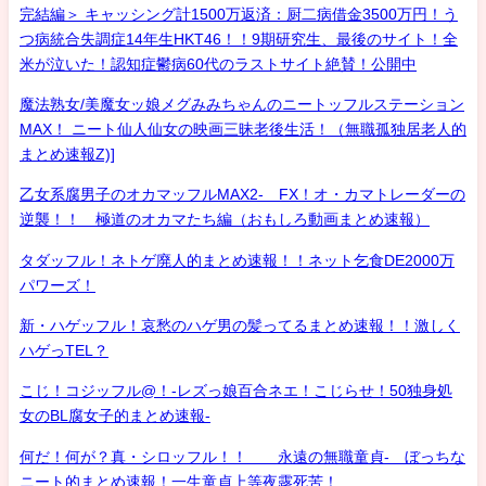
完結編＞ キャッシング計1500万返済：厨二病借金3500万円！う
つ病統合失調症14年生HKT46！！9期研究生、最後のサイト！全
米が泣いた！認知症鬱病60代のラストサイト絶賛！公開中
魔法熟女/美魔女ッ娘メグみみちゃんのニートッフルステーション
MAX！ ニート仙人仙女の映画三昧老後生活！（無職孤独居老人的
まとめ速報Z)]
乙女系腐男子のオカマッフルMAX2- FX！オ・カマトレーダーの
逆襲！！ 極道のオカマたち編（おもしろ動画まとめ速報）
タダッフル！ネトゲ廃人的まとめ速報！！ネット乞食DE2000万
パワーズ！
新・ハゲッフル！哀愁のハゲ男の髪ってるまとめ速報！！激しく
ハゲっTEL？
こじ！コジッフル@！-レズっ娘百合ネエ！こじらせ！50独身処
女のBL腐女子的まとめ速報-
何だ！何が？真・シロッフル！！ 永遠の無職童貞- ぼっちな
ニート的まとめ速報！一生童貞上等夜露死苦！