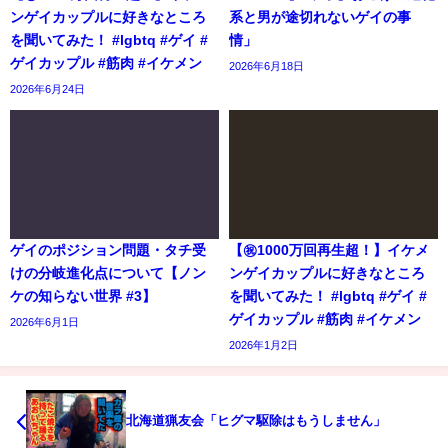
ンゲイカップルに好きなところ
系と男が途切れないゲイの事
を聞いてみた！ #lgbtq #ゲイ #
情」
ゲイカップル #筋肉 #イケメン
2026年6月18日
2026年6月24日
ゲイのポジション問題・タチ受
【㊗️1000万回再生超！】イケメ
けの分岐進化点について【ノン
ンゲイカップルに好きなところ
ケの知らない世界 #3】
を聞いてみた！ #lgbtq #ゲイ #
ゲイカップル #筋肉 #イケメン
2026年6月1日
2026年1月2日
北海道猟友会「ヒグマ駆除はもうしません」