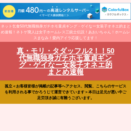
ネット乞食50代無職独身ガチホモ童貞ギング・ゲイなー女装子オネエ的まと
め速報！ネトゲ廃人は女子ホームレス三銃士伝説！あおいちゃん！ホームレ
スまなみ！愛内アイラ応援してます！
真・モリ・タダッフル2！！50
代無職独身ガチホモ童貞ギン
グ・ゲイなー女装子オネエ的
まとめ速報
孤立＜お客様皆様が掲載の記事等へアクセス、閲覧、こちらのサービス
を利用される事でかろうじて運営できています＞本日は足元が悪い中ご
足労頂き誠に有難うございます。