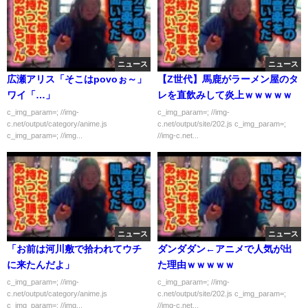
ニュース
ニュース
広瀬アリス「そこはpovoぉ～」
【Z世代】馬鹿がラーメン屋のタ
ワイ「…」
レを直飲みして炎上ｗｗｗｗｗ
c_img_param=; //img-
c_img_param=; //img-
c.net/output/category/anime.js
c.net/output/site/202.js c_img_param=;
c_img_param=; //img...
//img-c.net...
ニュース
ニュース
「お前は河川敷で拾われてウチ
ダンダダン←アニメで人気が出
に来たんだよ」
た理由ｗｗｗｗｗ
c_img_param=; //img-
c_img_param=; //img-
c.net/output/category/anime.js
c.net/output/site/202.js c_img_param=;
c_img_param=; //img...
//img-c.net...