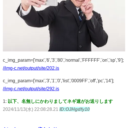
c_img_param=['max','6','3','80','normal','FFFFFF','on','sp','9'];
//img-c.net/output/site/202.js
c_img_param=['max','3','1','0','list','0009FF','off','pc','14'];
//img-c.net/output/site/292.js
1:
以下、名無しにかわりましてネギ速がお送りします
2024/11/13(水) 22:08:28.21
ID:OJHgdfy10