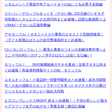
ンタルメンヘラ電波中年アルバイターのぬいぐるみ男子末路編
スケバン！デカッフルまっくす（デカい強い2次元嫁だいすき子
供部屋おじさんヒロシ之古惑仔的まとめ速報）話題な動画取り上
げMAX！デカいは正義刑事編
アキヨッフル-！ネオニートスケ番長のエキストラ芸能情報局！
（子ども部屋おばさんの自宅警備員的まとめ速報）
[ヨシヨシロッフル-！！-素浪人勇者カツオンの未解決事件簿へよ
うこそYOUKO！のナンノ洋子のはなしは信じるな編）]
モリッフル！ 50代無職独身ガチホモ童貞！女装子オネエ的ま
とめ速報！有益便利情報サイトの杜 モリッフル
ユキユキッフル！ど底辺的一同驚愕騒然まとめ速報！超氷河期世
代！人生の強制ロスカットですべてを失ったキグナス氷子の愛の
クリスタルキングボンビー脱出大作戦
ヒロコンプレックスNIGHT 的まとめ速報！！子供が欲しいど陰キ
ャアラフィフ女子のめざせ！専業主婦！婚活計画編