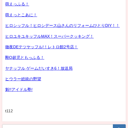
萌えっふる！
萌えっとこあに！
ヒロシッフル！ヒロシデース山さんのリフォームひとりDIY！！
ヒロユキユキッフルMAX！スーパークッキング！
徹夜DEテツヤッフル!！レトロ館2号店！
剛Q超児ともっふる！
ヤナッフル ゲームだいすき6！放送局
ヒウラー総統の野望
魁!!アイドル塾!
t112