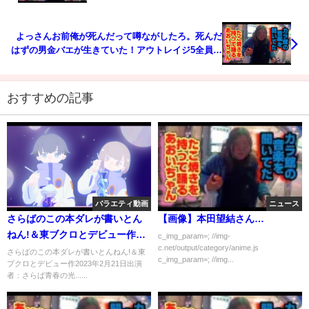
よっさんお前俺が死んだって噂ながしたろ。死んだ
はずの男金バエが生きていた！アウトレイジ5全員悪
人！全員絶縁のチラシによっさん、金バエ、まっさ
ん、やっちょ、野田草履、男版真央ちゃんのコラ画
像誰か作ってーｗ臨時特別増刊号
おすすめの記事
バラエティ動画
ニュース
さらばのこの本ダレが書いとん
【画像】本田望結さん…
ねん!＆東ブクロとデビュー作
c_img_param=; //img-
c.net/output/category/anime.js
2023年2月21日
さらばのこの本ダレが書いとんねん!＆東
c_img_param=; //img...
ブクロとデビュー作2023年2月21日出演
者：さらば青春の光......