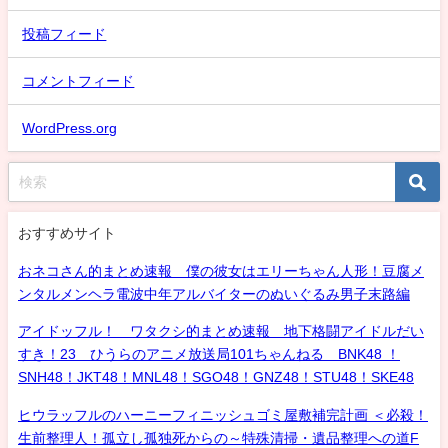
投稿フィード
コメントフィード
WordPress.org
おすすめサイト
おネコさん的まとめ速報 僕の彼女はエリーちゃん人形！豆腐メ
ンタルメンヘラ電波中年アルバイターのぬいぐるみ男子末路編
アイドッフル！ ワタクシ的まとめ速報 地下格闘アイドルだい
すき！23 ひうらのアニメ放送局101ちゃんねる BNK48 ！
SNH48！JKT48！MNL48！SGO48！GNZ48！STU48！SKE48
ヒウラッフルのハーニーフィニッシュゴミ屋敷補完計画 ＜必殺！
生前整理人！孤立し孤独死からの～特殊清掃・遺品整理への道F