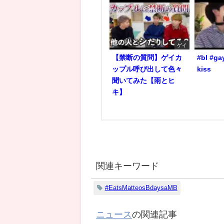
ゲイ
【禁断の質問】ゲイカ
#bl #ga
ップル呼び出して色々
kiss
聞いてみた【雨とヒ
キ】
関連キーワード
#EatsMatteosBdaysaMB
ニュース
の関連記事