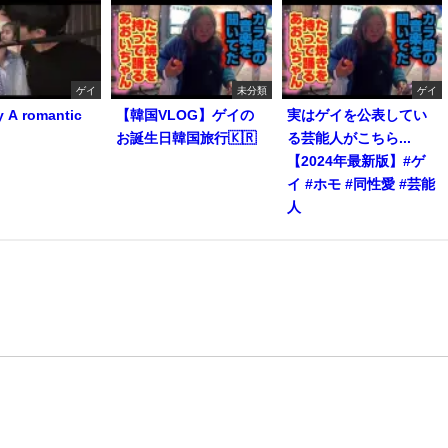
ゲイ
未分類
ゲイ
y A romantic
【韓国VLOG】ゲイの
実はゲイを公表してい
お誕生日韓国旅行🇰🇷
る芸能人がこちら...
【2024年最新版】#ゲ
イ #ホモ #同性愛 #芸能
人