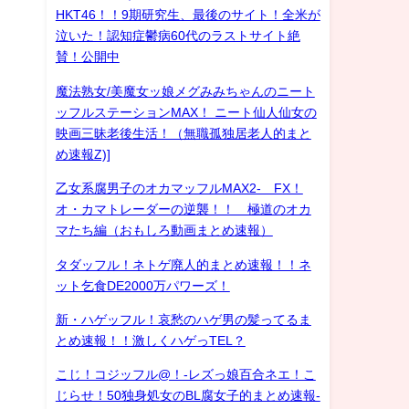
HKT46！！9期研究生、最後のサイト！全米が
泣いた！認知症鬱病60代のラストサイト絶
賛！公開中
魔法熟女/美魔女ッ娘メグみみちゃんのニート
ッフルステーションMAX！ ニート仙人仙女の
映画三昧老後生活！（無職孤独居老人的まと
め速報Z)]
乙女系腐男子のオカマッフルMAX2- FX！
オ・カマトレーダーの逆襲！！ 極道のオカ
マたち編（おもしろ動画まとめ速報）
タダッフル！ネトゲ廃人的まとめ速報！！ネ
ット乞食DE2000万パワーズ！
新・ハゲッフル！哀愁のハゲ男の髪ってるま
とめ速報！！激しくハゲっTEL？
こじ！コジッフル@！-レズっ娘百合ネエ！こ
じらせ！50独身処女のBL腐女子的まとめ速報-