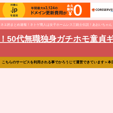
オネエ的まとめ速報！ネトゲ廃人は女子ホームレス三銃士伝説！あおいちゃん
！50代無職独身ガチホモ童貞
、こちらのサービスを利用される事でかろうじて運営できています＞本