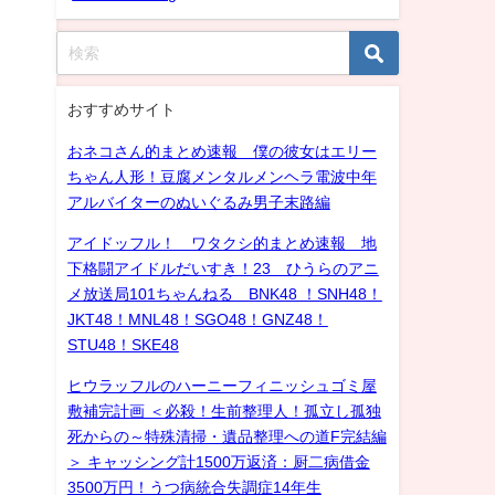
おすすめサイト
おネコさん的まとめ速報 僕の彼女はエリー
ちゃん人形！豆腐メンタルメンヘラ電波中年
アルバイターのぬいぐるみ男子末路編
アイドッフル！ ワタクシ的まとめ速報 地
下格闘アイドルだいすき！23 ひうらのアニ
メ放送局101ちゃんねる BNK48 ！SNH48！
JKT48！MNL48！SGO48！GNZ48！
STU48！SKE48
ヒウラッフルのハーニーフィニッシュゴミ屋
敷補完計画 ＜必殺！生前整理人！孤立し孤独
死からの～特殊清掃・遺品整理への道F完結編
＞ キャッシング計1500万返済：厨二病借金
3500万円！うつ病統合失調症14年生