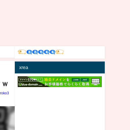
xrea
ｗｗ
iroko3