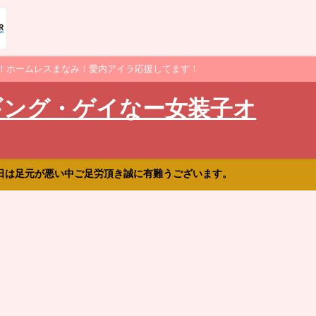
！ホームレスまなみ！愛内アイラ応援してます！
ギング・ゲイなー女装子オ
日は足元が悪い中ご足労頂き誠に有難うございます。