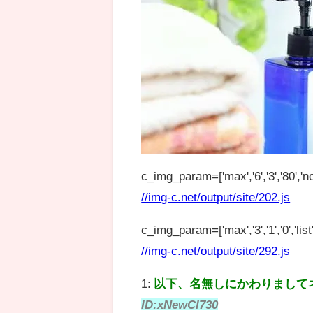
c_img_param=['max','6','3','80','no
//img-c.net/output/site/202.js
c_img_param=['max','3','1','0','list',
//img-c.net/output/site/292.js
1:
以下、名無しにかわりまして
ID:xNewCl730