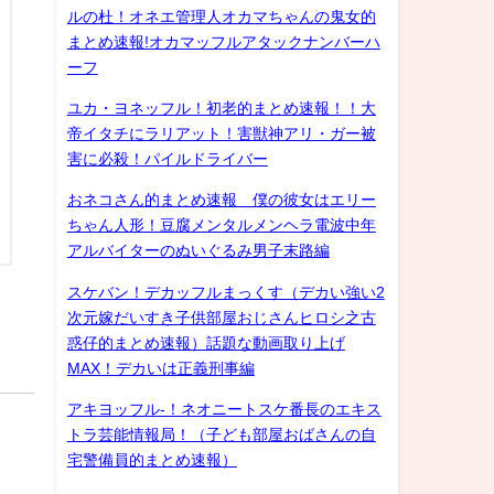
ルの杜！オネエ管理人オカマちゃんの鬼女的
まとめ速報!オカマッフルアタックナンバーハ
ーフ
ユカ・ヨネッフル！初老的まとめ速報！！大
帝イタチにラリアット！害獣神アリ・ガー被
害に必殺！パイルドライバー
おネコさん的まとめ速報 僕の彼女はエリー
ちゃん人形！豆腐メンタルメンヘラ電波中年
アルバイターのぬいぐるみ男子末路編
スケバン！デカッフルまっくす（デカい強い2
次元嫁だいすき子供部屋おじさんヒロシ之古
惑仔的まとめ速報）話題な動画取り上げ
MAX！デカいは正義刑事編
アキヨッフル-！ネオニートスケ番長のエキス
トラ芸能情報局！（子ども部屋おばさんの自
宅警備員的まとめ速報）