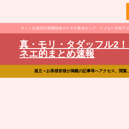
ネット乞食50代無職独身ガチホモ童貞ギング・ゲイなー女装子
真・モリ・タダッフル2！
ネエ的まとめ速報
孤立＜お客様皆様が掲載の記事等へアクセス、閲覧