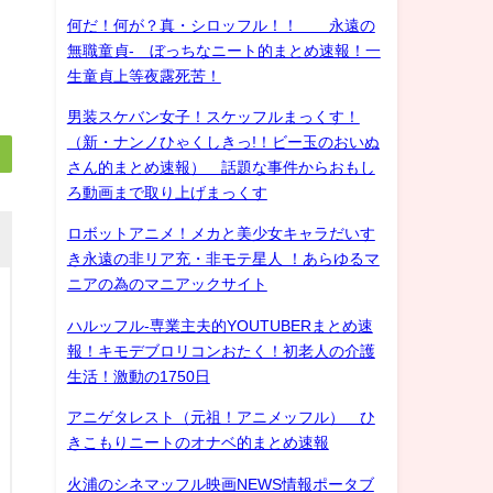
何だ！何が？真・シロッフル！！ 永遠の
無職童貞- ぼっちなニート的まとめ速報！一
生童貞上等夜露死苦！
男装スケバン女子！スケッフルまっくす！
（新・ナンノひゃくしきっ!！ビー玉のおいぬ
さん的まとめ速報） 話題な事件からおもし
ろ動画まで取り上げまっくす
ロボットアニメ！メカと美少女キャラだいす
き永遠の非リア充・非モテ星人 ！あらゆるマ
ニアの為のマニアックサイト
ハルッフル-専業主夫的YOUTUBERまとめ速
報！キモデブロリコンおたく！初老人の介護
生活！激動の1750日
アニゲタレスト（元祖！アニメッフル） ひ
きこもりニートのオナベ的まとめ速報
火浦のシネマッフル映画NEWS情報ポータブ