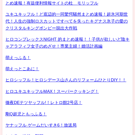
とめ速報！有益便利情報サイトの杜 モリッフル
ユキユキッフル！ど底辺的一同驚愕騒然まとめ速報！超氷河期世
代！人生の強制ロスカットですべてを失ったキグナス氷子の愛の
クリスタルキングボンビー脱出大作戦
ヒロコンプレックスNIGHT 的まとめ速報！！子供が欲しいど陰キ
ャアラフィフ女子のめざせ！専業主婦！婚活計画編
萌えっふる！
萌えっとこあに！
ヒロシッフル！ヒロシデース山さんのリフォームひとりDIY！！
ヒロユキユキッフルMAX！スーパークッキング！
徹夜DEテツヤッフル!！レトロ館2号店！
剛Q超児ともっふる！
ヤナッフル ゲームだいすき6！放送局