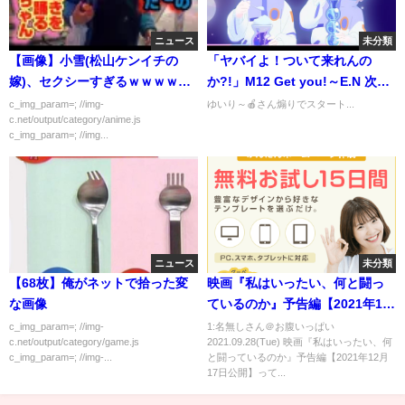
ニュース
未分類
【画像】小雪(松山ケンイチの
「ヤバイよ！ついて来れんの
嫁)、セクシーすぎるｗｗｗｗｗ
か?!」M12 Get you!～E.N 次の
ｗｗｗ
Season
c_img_param=; //img-
ゆいり～🍎さん煽りでスタート...
c.net/output/category/anime.js
c_img_param=; //img...
ニュース
未分類
【68枚】俺がネットで拾った変
映画『私はいったい、何と闘っ
な画像
ているのか』予告編【2021年12
月17日公開】
c_img_param=; //img-
1:名無しさん＠お腹いっぱい
c.net/output/category/game.js
2021.09.28(Tue) 映画『私はいったい、何
c_img_param=; //img-...
と闘っているのか』予告編【2021年12月
17日公開】って...