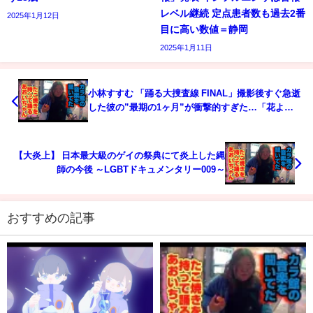
レベル継続 定点患者数も過去2番
2025年1月12日
目に高い数値＝静岡
2025年1月11日
小林すすむ 「踊る大捜査線 FINAL」撮影後すぐ急逝
した彼の”最期の1ヶ月”が衝撃的すぎた…「花より
団子」ではヒロインの父親役を務め名脇役と言われ
た彼の闘病生活に涙が出ない…
【大炎上】 日本最大級のゲイの祭典にて炎上した縄
師の今後 ～LGBTドキュメンタリー009～
おすすめの記事