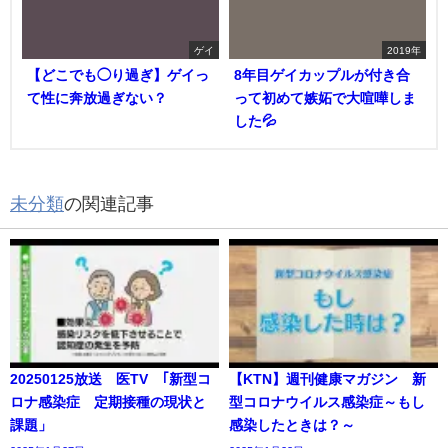
ゲイ
2019年
【どこでも◯り過ぎ】ゲイっ
8年目ゲイカップルが付き合
て性に奔放過ぎない？
って初めて嫉妬で大喧嘩しま
した💦
未分類
の関連記事
20250125放送 医TV ｢新型コ
【KTN】週刊健康マガジン 新
ロナ感染症 定期接種の現状と
型コロナウイルス感染症～もし
課題」
感染したときは？～