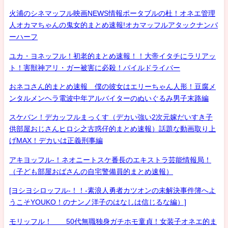
火浦のシネマッフル映画NEWS情報ポータブルの杜！オネエ管理
人オカマちゃんの鬼女的まとめ速報!オカマッフルアタックナンバ
ーハーフ
ユカ・ヨネッフル！初老的まとめ速報！！大帝イタチにラリアッ
ト！害獣神アリ・ガー被害に必殺！パイルドライバー
おネコさん的まとめ速報 僕の彼女はエリーちゃん人形！豆腐メ
ンタルメンヘラ電波中年アルバイターのぬいぐるみ男子末路編
スケバン！デカッフルまっくす（デカい強い2次元嫁だいすき子
供部屋おじさんヒロシ之古惑仔的まとめ速報）話題な動画取り上
げMAX！デカいは正義刑事編
アキヨッフル-！ネオニートスケ番長のエキストラ芸能情報局！
（子ども部屋おばさんの自宅警備員的まとめ速報）
[ヨシヨシロッフル-！！-素浪人勇者カツオンの未解決事件簿へよ
うこそYOUKO！のナンノ洋子のはなしは信じるな編）]
モリッフル！ 50代無職独身ガチホモ童貞！女装子オネエ的ま