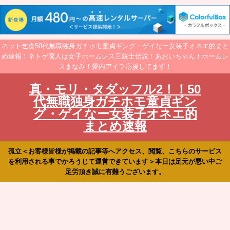
ネット乞食50代無職独身ガチホモ童貞ギング・ゲイなー女装子オネエ的まと
め速報！ネトゲ廃人は女子ホームレス三銃士伝説！あおいちゃん！ホームレ
スまなみ！愛内アイラ応援してます！
真・モリ・タダッフル2！！50
代無職独身ガチホモ童貞ギン
グ・ゲイなー女装子オネエ的
まとめ速報
孤立＜お客様皆様が掲載の記事等へアクセス、閲覧、こちらのサービス
を利用される事でかろうじて運営できています＞本日は足元が悪い中ご
足労頂き誠に有難うございます。