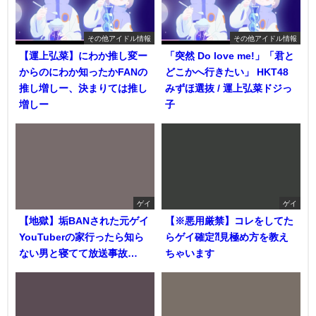
その他アイドル情報
その他アイドル情報
【運上弘菜】にわか推し変ー
「突然 Do love me!」「君と
からのにわか知ったかFANの
どこかへ行きたい」 HKT48
推し増しー、決まりては推し
みずほ選抜 / 運上弘菜ドジっ
増しー
子
ゲイ
ゲイ
【地獄】垢BANされた元ゲイ
【※悪用厳禁】コレをしてた
YouTuberの家行ったら知ら
らゲイ確定⁈見極め方を教え
ない男と寝てて放送事故…
ちゃいます