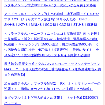
ンタルメンヘラ電波中年アルバイターのぬいぐるみ男子末路編
アイドッフル！ ワタクシ的まとめ速報 地下格闘アイドルだい
すき！23 ひうらのアニメ放送局101ちゃんねる BNK48 ！
SNH48！JKT48！MNL48！SGO48！GNZ48！STU48！SKE48
ヒウラッフルのハーニーフィニッシュゴミ屋敷補完計画 ＜必殺！
生前整理人！孤立し孤独死からの～特殊清掃・遺品整理への道F
完結編＞ キャッシング計1500万返済：厨二病借金3500万円！う
つ病統合失調症14年生HKT46！！9期研究生、最後のサイト！全
米が泣いた！認知症鬱病60代のラストサイト絶賛！公開中
魔法熟女/美魔女ッ娘メグみみちゃんのニートッフルステーション
MAX！ ニート仙人仙女の映画三昧老後生活！（無職孤独居老人的
まとめ速報Z)]
乙女系腐男子のオカマッフルMAX2- FX！オ・カマトレーダーの
逆襲！！ 極道のオカマたち編（おもしろ動画まとめ速報）
タダッフル！ネトゲ廃人的まとめ速報！！ネット乞食DE2000万
パワーズ！