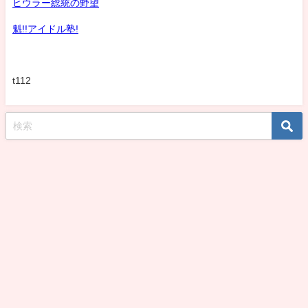
ヒウラー総統の野望
魁!!アイドル塾!
t112
koshirohiroko39jp All Rights Reserved.