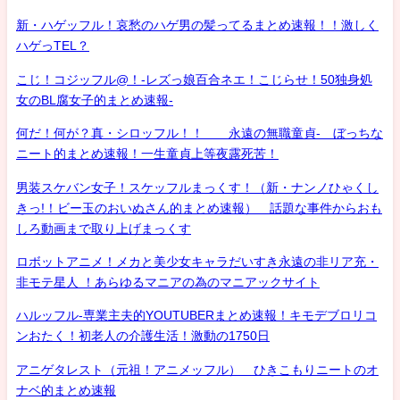
新・ハゲッフル！哀愁のハゲ男の髪ってるまとめ速報！！激しく
ハゲっTEL？
こじ！コジッフル@！-レズっ娘百合ネエ！こじらせ！50独身処
女のBL腐女子的まとめ速報-
何だ！何が？真・シロッフル！！ 永遠の無職童貞- ぼっちな
ニート的まとめ速報！一生童貞上等夜露死苦！
男装スケバン女子！スケッフルまっくす！（新・ナンノひゃくし
きっ!！ビー玉のおいぬさん的まとめ速報） 話題な事件からおも
しろ動画まで取り上げまっくす
ロボットアニメ！メカと美少女キャラだいすき永遠の非リア充・
非モテ星人 ！あらゆるマニアの為のマニアックサイト
ハルッフル-専業主夫的YOUTUBERまとめ速報！キモデブロリコ
ンおたく！初老人の介護生活！激動の1750日
アニゲタレスト（元祖！アニメッフル） ひきこもりニートのオ
ナベ的まとめ速報