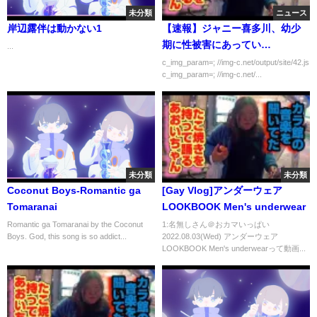
未分類
ニュース
岸辺露伴は動かない1
【速報】ジャニー喜多川、幼少
期に性被害にあってい
...
た！！！！！
c_img_param=; //img-c.net/output/site/42.js
c_img_param=; //img-c.net/...
未分類
未分類
Coconut Boys-Romantic ga
[Gay Vlog]アンダーウェア
Tomaranai
LOOKBOOK Men's underwear
Romantic ga Tomaranai by the Coconut
1:名無しさん＠おカマいっぱい
Boys. God, this song is so addict...
2022.08.03(Wed) アンダーウェア
LOOKBOOK Men's underwearって動画...