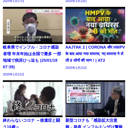
2025年1月27日
2025年1月23日
岐阜県でインフル・コロナ感染
AAJTAK 2 | CORONA और HMPV
者増 年末年始は全国で最多 一部
के बाद आया नया वायरस, नए वायरस ने ले
地域で病床ひっ迫も (25/01/18
ली 8 लोगों की जान ! | AT2
07:39)
2025年1月21日
2025年1月21日
終わらないコロナ ～後遺症と闘
新型コロナも「感染拡大注意
う18歳～
報」発表 インフルエンザは警報