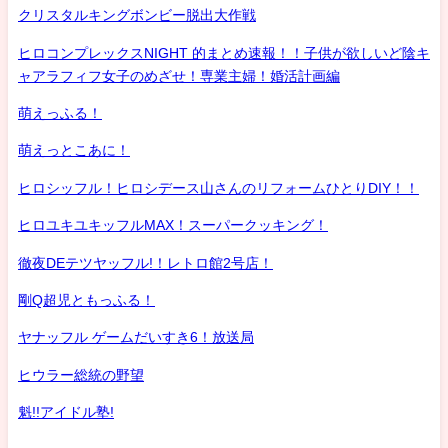
クリスタルキングボンビー脱出大作戦
ヒロコンプレックスNIGHT 的まとめ速報！！子供が欲しいど陰キ
ャアラフィフ女子のめざせ！専業主婦！婚活計画編
萌えっふる！
萌えっとこあに！
ヒロシッフル！ヒロシデース山さんのリフォームひとりDIY！！
ヒロユキユキッフルMAX！スーパークッキング！
徹夜DEテツヤッフル!！レトロ館2号店！
剛Q超児ともっふる！
ヤナッフル ゲームだいすき6！放送局
ヒウラー総統の野望
魁!!アイドル塾!