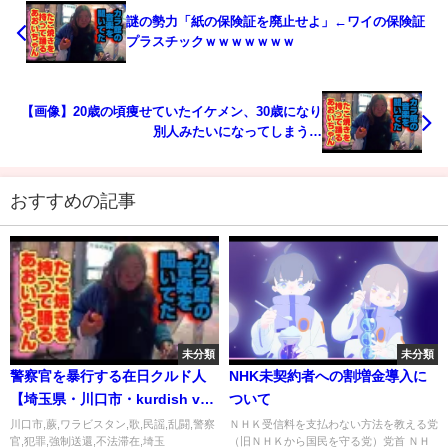
謎の勢力「紙の保険証を廃止せよ」←ワイの保険証
プラスチックｗｗｗｗｗｗｗ
【画像】20歳の頃痩せていたイケメン、30歳になり
別人みたいになってしまう…
おすすめの記事
未分類
未分類
警察官を暴行する在日クルド人
NHK未契約者への割増金導入に
【埼玉県・川口市・kurdish vs
ついて
Japanese police】
川口市,蕨,ワラビスタン,歌,民謡,乱闘,警察
ＮＨＫ受信料を支払わない方法を教える党
官,犯罪,強制送還,不法滞在,埼玉
（旧ＮＨＫから国民を守る党）党首 ＮＨ