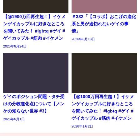
【㊗️1900万回再生超！】イケメ
＃332「【コラボ】おこげの進化
ンゲイカップルに好きなところ
系と男が途切れないゲイの事
を聞いてみた！ #lgbtq #ゲイ #
情」
ゲイカップル #筋肉 #イケメン
2026年6月18日
2026年6月24日
ゲイのポジション問題・タチ受
【㊗️1000万回再生超！】イケメ
けの分岐進化点について【ノン
ンゲイカップルに好きなところ
ケの知らない世界 #3】
を聞いてみた！ #lgbtq #ゲイ #
ゲイカップル #筋肉 #イケメン
2026年6月1日
2026年1月2日