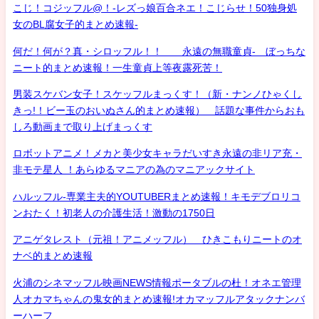
こじ！コジッフル@！-レズっ娘百合ネエ！こじらせ！50独身処
女のBL腐女子的まとめ速報-
何だ！何が？真・シロッフル！！ 永遠の無職童貞- ぼっちな
ニート的まとめ速報！一生童貞上等夜露死苦！
男装スケバン女子！スケッフルまっくす！（新・ナンノひゃくし
きっ!！ビー玉のおいぬさん的まとめ速報） 話題な事件からおも
しろ動画まで取り上げまっくす
ロボットアニメ！メカと美少女キャラだいすき永遠の非リア充・
非モテ星人 ！あらゆるマニアの為のマニアックサイト
ハルッフル-専業主夫的YOUTUBERまとめ速報！キモデブロリコ
ンおたく！初老人の介護生活！激動の1750日
アニゲタレスト（元祖！アニメッフル） ひきこもりニートのオ
ナベ的まとめ速報
火浦のシネマッフル映画NEWS情報ポータブルの杜！オネエ管理
人オカマちゃんの鬼女的まとめ速報!オカマッフルアタックナンバ
ーハーフ