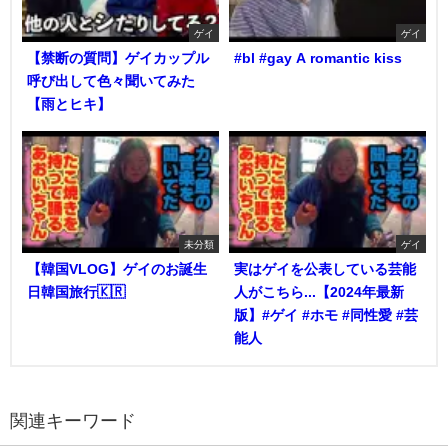
ゲイ
ゲイ
【禁断の質問】ゲイカップル
#bl #gay A romantic kiss
呼び出して色々聞いてみた
【雨とヒキ】
未分類
ゲイ
【韓国VLOG】ゲイのお誕生
実はゲイを公表している芸能
日韓国旅行🇰🇷
人がこちら...【2024年最新
版】#ゲイ #ホモ #同性愛 #芸
能人
関連キーワード