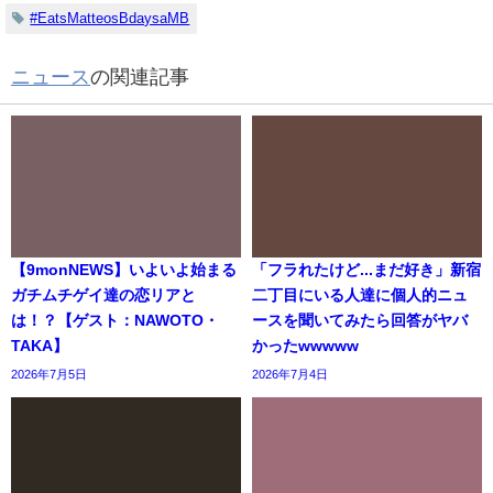
#EatsMatteosBdaysaMB
ニュース
の関連記事
【9monNEWS】いよいよ始まる
「フラれたけど...まだ好き」新宿
ガチムチゲイ達の恋リアと
二丁目にいる人達に個人的ニュ
は！？【ゲスト：NAWOTO・
ースを聞いてみたら回答がヤバ
TAKA】
かったwwwww
2026年7月5日
2026年7月4日