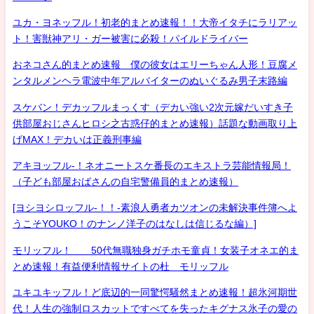
ユカ・ヨネッフル！初老的まとめ速報！！大帝イタチにラリアッ
ト！害獣神アリ・ガー被害に必殺！パイルドライバー
おネコさん的まとめ速報 僕の彼女はエリーちゃん人形！豆腐メ
ンタルメンヘラ電波中年アルバイターのぬいぐるみ男子末路編
スケバン！デカッフルまっくす（デカい強い2次元嫁だいすき子
供部屋おじさんヒロシ之古惑仔的まとめ速報）話題な動画取り上
げMAX！デカいは正義刑事編
アキヨッフル-！ネオニートスケ番長のエキストラ芸能情報局！
（子ども部屋おばさんの自宅警備員的まとめ速報）
[ヨシヨシロッフル-！！-素浪人勇者カツオンの未解決事件簿へよ
うこそYOUKO！のナンノ洋子のはなしは信じるな編）]
モリッフル！ 50代無職独身ガチホモ童貞！女装子オネエ的ま
とめ速報！有益便利情報サイトの杜 モリッフル
ユキユキッフル！ど底辺的一同驚愕騒然まとめ速報！超氷河期世
代！人生の強制ロスカットですべてを失ったキグナス氷子の愛の