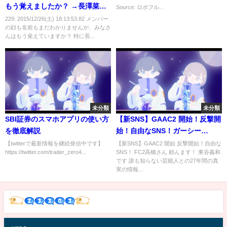
もう覚えましたか？ →長澤菜々
Source: ロボフル...
子が覚えにくいと話題になった
229: 2015/12/26(土) 18:13:53.82 メンバー
の顔も名前もまだわかりませんが、みなさ
んはもう覚えていますか？ 特に長...
未分類
未分類
SBI証券のスマホアプリの使い方
【新SNS】GAAC2 開始！反撃開
を徹底解説
始！自由なSNS！ガーシー
ch【東谷義和】切り抜き
【twitterで最新情報を継続発信中です】
【新SNS】GAAC2 開始 反撃開始！自由な
https://twitter.com/trader_zero4...
SNS！ FC2高橋さん 頼んます！ 東谷義和
です 誰も知らない芸能人との27年間の真
実の情報...