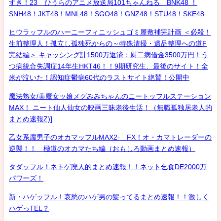
すき！23 ひうらのアニメ放送局101ちゃんねる BNK48 ！
SNH48！JKT48！MNL48！SGO48！GNZ48！STU48！SKE48
ヒウラッフルのハーニーフィニッシュゴミ屋敷補完計画 ＜必殺！
生前整理人！孤立し孤独死からの～特殊清掃・遺品整理への道F
完結編＞ キャッシング計1500万返済：厨二病借金3500万円！う
つ病統合失調症14年生HKT46！！9期研究生、最後のサイト！全
米が泣いた！認知症鬱病60代のラストサイト絶賛！公開中
魔法熟女/美魔女ッ娘メグみみちゃんのニートッフルステーション
MAX！ ニート仙人仙女の映画三昧老後生活！（無職孤独居老人的
まとめ速報Z)]
乙女系腐男子のオカマッフルMAX2- FX！オ・カマトレーダーの
逆襲！！ 極道のオカマたち編（おもしろ動画まとめ速報）
タダッフル！ネトゲ廃人的まとめ速報！！ネット乞食DE2000万
パワーズ！
新・ハゲッフル！哀愁のハゲ男の髪ってるまとめ速報！！激しく
ハゲっTEL？