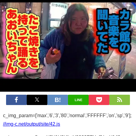
LINE
c_img_param=['max','6','3','80','normal','FFFFFF','on','sp','9'];
//img-c.net/output/site/42.js