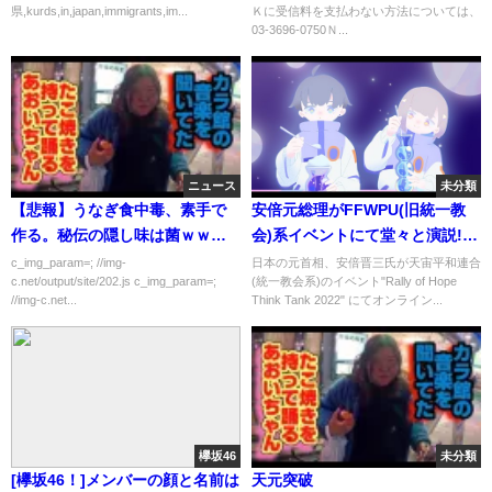
県,kurds,in,japan,immigrants,im...
Ｋに受信料を支払わない方法については、
03-3696-0750Ｎ...
ニュース
未分類
【悲報】うなぎ食中毒、素手で
安倍元総理がFFWPU(旧統一教
作る。秘伝の隠し味は菌ｗｗｗ
会)系イベントにて堂々と演説!
ｗｗ
Shinzo Abe spoke at Rally of
c_img_param=; //img-
日本の元首相、安倍晋三氏が天宙平和連合
c.net/output/site/202.js c_img_param=;
(統一教会系)のイベント"Rally of Hope
Hope Think Tank 2022.
//img-c.net...
Think Tank 2022" にてオンライン...
欅坂46
未分類
[欅坂46！]メンバーの顔と名前は
天元突破