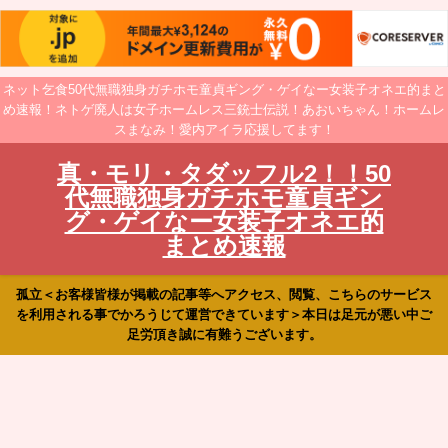
ネット乞食50代無職独身ガチホモ童貞ギング・ゲイなー女装子オネエ的まと
め速報！ネトゲ廃人は女子ホームレス三銃士伝説！あおいちゃん！ホームレ
スまなみ！愛内アイラ応援してます！
真・モリ・タダッフル2！！50
代無職独身ガチホモ童貞ギン
グ・ゲイなー女装子オネエ的
まとめ速報
孤立＜お客様皆様が掲載の記事等へアクセス、閲覧、こちらのサービス
を利用される事でかろうじて運営できています＞本日は足元が悪い中ご
足労頂き誠に有難うございます。