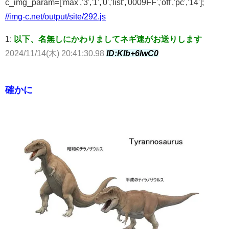
c_img_param=['max','3','1','0','list','0009FF','off','pc','14'];
//img-c.net/output/site/292.js
1:
以下、名無しにかわりましてネギ速がお送りします
2024/11/14(木) 20:41:30.98
ID:KIb+6IwC0
確かに