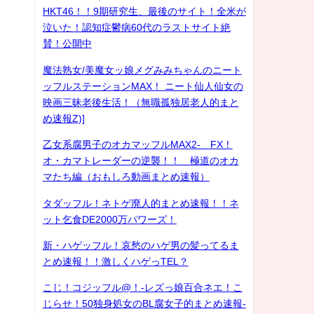
HKT46！！9期研究生、最後のサイト！全米が
リ
泣いた！認知症鬱病60代のラストサイト絶
賛！公開中
魔法熟女/美魔女ッ娘メグみみちゃんのニート
ッフルステーションMAX！ ニート仙人仙女の
映画三昧老後生活！（無職孤独居老人的まと
め速報Z)]
乙女系腐男子のオカマッフルMAX2- FX！
オ・カマトレーダーの逆襲！！ 極道のオカ
マたち編（おもしろ動画まとめ速報）
タダッフル！ネトゲ廃人的まとめ速報！！ネ
ット乞食DE2000万パワーズ！
新・ハゲッフル！哀愁のハゲ男の髪ってるま
とめ速報！！激しくハゲっTEL？
こじ！コジッフル@！-レズっ娘百合ネエ！こ
じらせ！50独身処女のBL腐女子的まとめ速報-