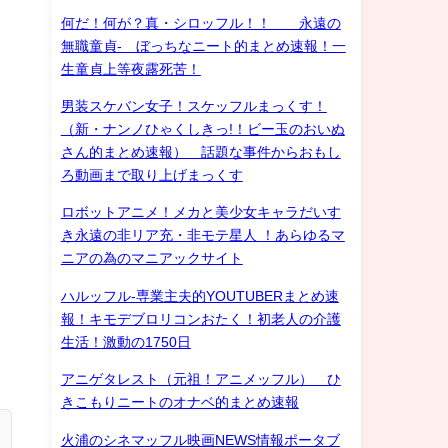
何だ！何が？真・シロッフル！！ 永遠の
無職童貞- ぼっちなニート的まとめ速報！一
生童貞上等夜露死苦！
男装スケバン女子！スケッフルまっくす！
（新・ナンノひゃくしきっ!！ビー玉のおいぬ
さん的まとめ速報） 話題な事件からおもし
ろ動画まで取り上げまっくす
ロボットアニメ！メカと美少女キャラだいす
き永遠の非リア充・非モテ星人 ！あらゆるマ
ニアの為のマニアックサイト
ハルッフル-専業主夫的YOUTUBERまとめ速
報！キモデブロリコンおたく！初老人の介護
生活！激動の1750日
アニゲタレスト（元祖！アニメッフル） ひ
きこもりニートのオナベ的まとめ速報
火浦のシネマッフル映画NEWS情報ポータブ