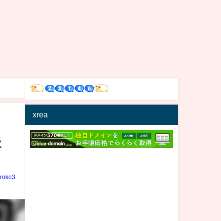
xrea
後
iroko3