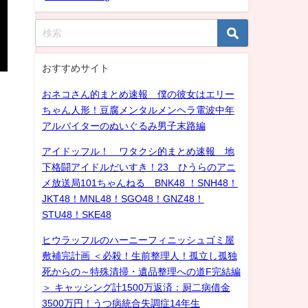
おすすめサイト
おネコさん的まとめ速報 僕の彼女はエリー
ちゃん人形！豆腐メンタルメンヘラ電波中年
アルバイターのぬいぐるみ男子末路編
アイドッフル！ ワタクシ的まとめ速報 地
下格闘アイドルだいすき！23 ひうらのアニ
メ放送局101ちゃんねる BNK48 ！SNH48！
JKT48！MNL48！SGO48！GNZ48！
STU48！SKE48
ヒウラッフルのハーニーフィニッシュゴミ屋
敷補完計画 ＜必殺！生前整理人！孤立し孤独
死からの～特殊清掃・遺品整理への道F完結編
＞ キャッシング計1500万返済：厨二病借金
3500万円！うつ病統合失調症14年生