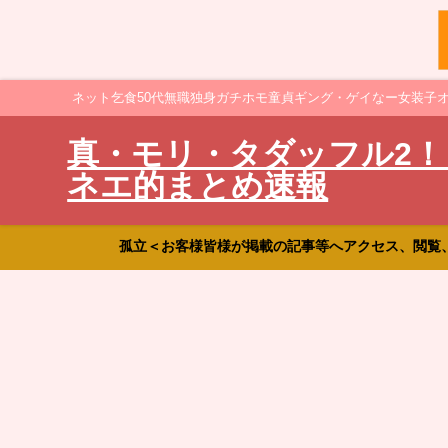
ネット乞食50代無職独身ガチホモ童貞ギング・ゲイなー女装子
真・モリ・タダッフル2！
ネエ的まとめ速報
孤立＜お客様皆様が掲載の記事等へアクセス、閲覧