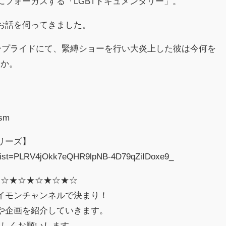
にフォーカスする「LGBTドキュメンタリー」。
お話を伺ってきました。
ボープライドにて、緊縛ショーを行い大炎上した彼は今何を
うか。
osm
リーズ】
st?list=PLRV4jOkk7eQHR9lpNB-4D79qZiIDoxe9_
★☆★☆★☆★☆★☆
ナイモンチャンネルで決まり！
題や企画を紹介していきます。
ろしくお願いします。