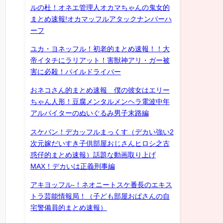
ルの杜！オネエ管理人オカマちゃんの鬼女的
まとめ速報!オカマッフルアタックナンバーハ
ーフ
ユカ・ヨネッフル！初老的まとめ速報！！大
帝イタチにラリアット！害獣神アリ・ガー被
害に必殺！パイルドライバー
おネコさん的まとめ速報 僕の彼女はエリー
ちゃん人形！豆腐メンタルメンヘラ電波中年
アルバイターのぬいぐるみ男子末路編
スケバン！デカッフルまっくす（デカい強い2
次元嫁だいすき子供部屋おじさんヒロシ之古
惑仔的まとめ速報）話題な動画取り上げ
MAX！デカいは正義刑事編
アキヨッフル-！ネオニートスケ番長のエキス
トラ芸能情報局！（子ども部屋おばさんの自
宅警備員的まとめ速報）