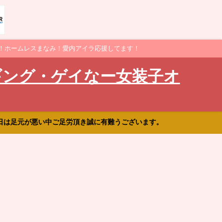
！ホームレスまなみ！愛内アイラ応援してます！
ギング・ゲイなー女装子オ
日は足元が悪い中ご足労頂き誠に有難うございます。