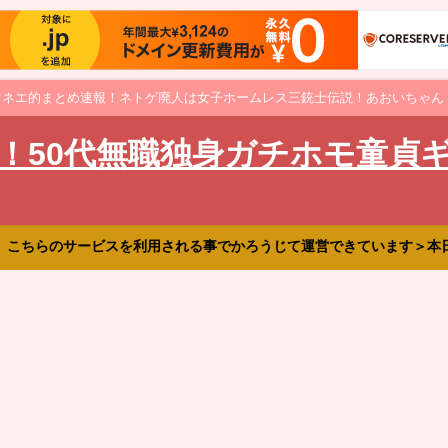
オネエ的まとめ速報！ネトゲ廃人は女子ホームレス三銃士伝説！あおいちゃん
！50代無職独身ガチホモ童貞
、こちらのサービスを利用される事でかろうじて運営できています＞本