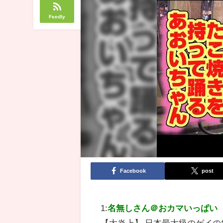
Feedly
Facebook
post
1:
名無しさん＠おカマいっぱい
【大炎上】 日本最大級のゲイの祭