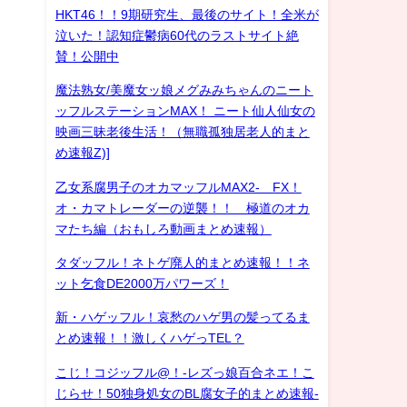
HKT46！！9期研究生、最後のサイト！全米が
泣いた！認知症鬱病60代のラストサイト絶
賛！公開中
魔法熟女/美魔女ッ娘メグみみちゃんのニート
ッフルステーションMAX！ ニート仙人仙女の
映画三昧老後生活！（無職孤独居老人的まと
め速報Z)]
乙女系腐男子のオカマッフルMAX2- FX！
オ・カマトレーダーの逆襲！！ 極道のオカ
マたち編（おもしろ動画まとめ速報）
タダッフル！ネトゲ廃人的まとめ速報！！ネ
ット乞食DE2000万パワーズ！
新・ハゲッフル！哀愁のハゲ男の髪ってるま
とめ速報！！激しくハゲっTEL？
こじ！コジッフル@！-レズっ娘百合ネエ！こ
じらせ！50独身処女のBL腐女子的まとめ速報-