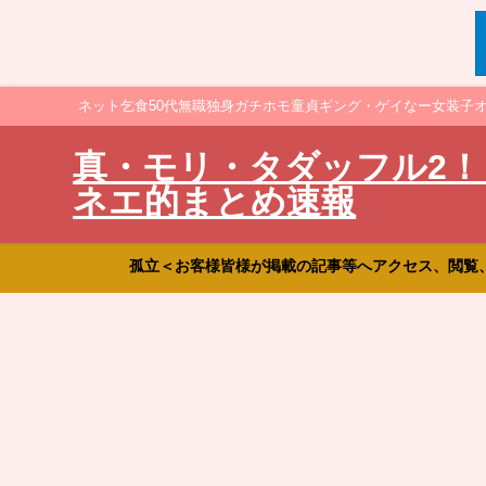
ネット乞食50代無職独身ガチホモ童貞ギング・ゲイなー女装子
真・モリ・タダッフル2！
ネエ的まとめ速報
孤立＜お客様皆様が掲載の記事等へアクセス、閲覧