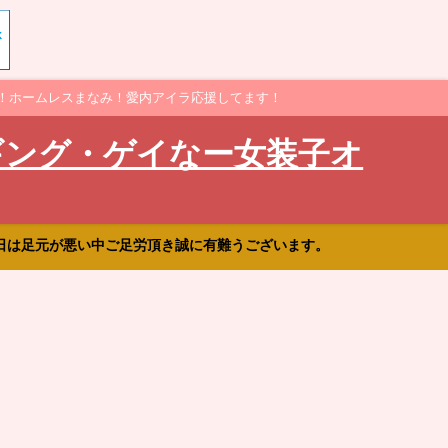
！ホームレスまなみ！愛内アイラ応援してます！
ギング・ゲイなー女装子オ
日は足元が悪い中ご足労頂き誠に有難うございます。