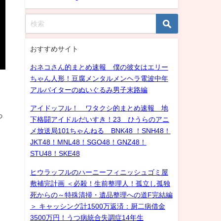
おすすめサイト
おネコさん的まとめ速報 僕の彼女はエリー
ちゃん人形！豆腐メンタルメンヘラ電波中年
アルバイターのぬいぐるみ男子末路編
アイドッフル！ ワタクシ的まとめ速報 地
っ
下格闘アイドルだいすき！23 ひうらのアニ
メ放送局101ちゃんねる BNK48 ！SNH48！
JKT48！MNL48！SGO48！GNZ48！
STU48！SKE48
ヒウラッフルのハーニーフィニッシュゴミ屋
敷補完計画 ＜必殺！生前整理人！孤立し孤独
死からの～特殊清掃・遺品整理への道F完結編
＞ キャッシング計1500万返済：厨二病借金
3500万円！うつ病統合失調症14年生