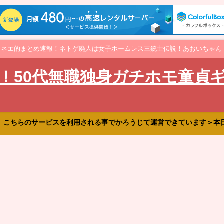
オネエ的まとめ速報！ネトゲ廃人は女子ホームレス三銃士伝説！あおいちゃん
！50代無職独身ガチホモ童貞
、こちらのサービスを利用される事でかろうじて運営できています＞本