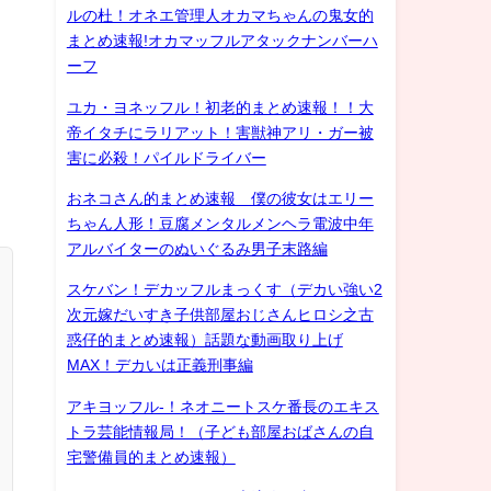
ルの杜！オネエ管理人オカマちゃんの鬼女的
まとめ速報!オカマッフルアタックナンバーハ
ーフ
ユカ・ヨネッフル！初老的まとめ速報！！大
帝イタチにラリアット！害獣神アリ・ガー被
害に必殺！パイルドライバー
おネコさん的まとめ速報 僕の彼女はエリー
ちゃん人形！豆腐メンタルメンヘラ電波中年
アルバイターのぬいぐるみ男子末路編
スケバン！デカッフルまっくす（デカい強い2
次元嫁だいすき子供部屋おじさんヒロシ之古
惑仔的まとめ速報）話題な動画取り上げ
MAX！デカいは正義刑事編
アキヨッフル-！ネオニートスケ番長のエキス
トラ芸能情報局！（子ども部屋おばさんの自
宅警備員的まとめ速報）