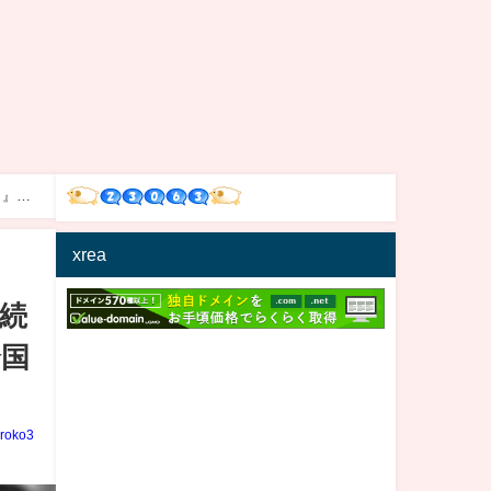
イ』が
xrea
続
全国
iroko3