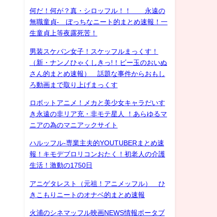
何だ！何が？真・シロッフル！！ 永遠の
無職童貞- ぼっちなニート的まとめ速報！一
生童貞上等夜露死苦！
男装スケバン女子！スケッフルまっくす！
（新・ナンノひゃくしきっ!！ビー玉のおいぬ
さん的まとめ速報） 話題な事件からおもし
ろ動画まで取り上げまっくす
ロボットアニメ！メカと美少女キャラだいす
き永遠の非リア充・非モテ星人 ！あらゆるマ
ニアの為のマニアックサイト
ハルッフル-専業主夫的YOUTUBERまとめ速
報！キモデブロリコンおたく！初老人の介護
生活！激動の1750日
アニゲタレスト（元祖！アニメッフル） ひ
きこもりニートのオナベ的まとめ速報
火浦のシネマッフル映画NEWS情報ポータブ