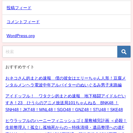
投稿フィード
コメントフィード
WordPress.org
おすすめサイト
おネコさん的まとめ速報 僕の彼女はエリーちゃん人形！豆腐メ
ンタルメンヘラ電波中年アルバイターのぬいぐるみ男子末路編
アイドッフル！ ワタクシ的まとめ速報 地下格闘アイドルだい
すき！23 ひうらのアニメ放送局101ちゃんねる BNK48 ！
SNH48！JKT48！MNL48！SGO48！GNZ48！STU48！SKE48
ヒウラッフルのハーニーフィニッシュゴミ屋敷補完計画 ＜必殺！
生前整理人！孤立し孤独死からの～特殊清掃・遺品整理への道F