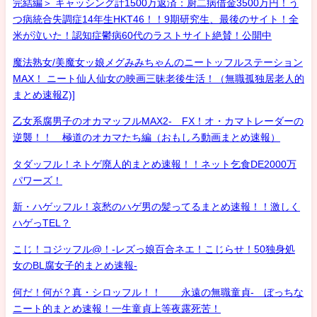
完結編＞ キャッシング計1500万返済：厨二病借金3500万円！う
つ病統合失調症14年生HKT46！！9期研究生、最後のサイト！全
米が泣いた！認知症鬱病60代のラストサイト絶賛！公開中
魔法熟女/美魔女ッ娘メグみみちゃんのニートッフルステーション
MAX！ ニート仙人仙女の映画三昧老後生活！（無職孤独居老人的
まとめ速報Z)]
乙女系腐男子のオカマッフルMAX2- FX！オ・カマトレーダーの
逆襲！！ 極道のオカマたち編（おもしろ動画まとめ速報）
タダッフル！ネトゲ廃人的まとめ速報！！ネット乞食DE2000万
パワーズ！
新・ハゲッフル！哀愁のハゲ男の髪ってるまとめ速報！！激しく
ハゲっTEL？
こじ！コジッフル@！-レズっ娘百合ネエ！こじらせ！50独身処
女のBL腐女子的まとめ速報-
何だ！何が？真・シロッフル！！ 永遠の無職童貞- ぼっちな
ニート的まとめ速報！一生童貞上等夜露死苦！