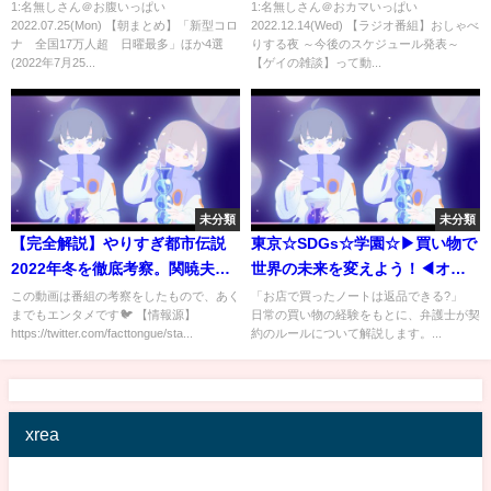
(2022年7月25日)
【ゲイの雑談】
1:名無しさん＠お腹いっぱい
1:名無しさん＠おカマいっぱい
2022.07.25(Mon) 【朝まとめ】「新型コロ
2022.12.14(Wed) 【ラジオ番組】おしゃべ
ナ 全国17万人超 日曜最多」ほか4選
りする夜 ～今後のスケジュール発表～
(2022年7月25...
【ゲイの雑談】って動...
未分類
未分類
【完全解説】やりすぎ都市伝説
東京☆SDGs☆学園☆▶買い物で
2022年冬を徹底考察。関暁夫の
世界の未来を変えよう！◀オー
警告とは？
プニング＆1時間目「契約ってど
この動画は番組の考察をしたもので、あく
「お店で買ったノートは返品できる?」
までもエンタメです🐦 【情報源】
日常の買い物の経験をもとに、弁護士が契
ういうこと？」【字幕版】
https://twitter.com/facttongue/sta...
約のルールについて解説します。...
xrea