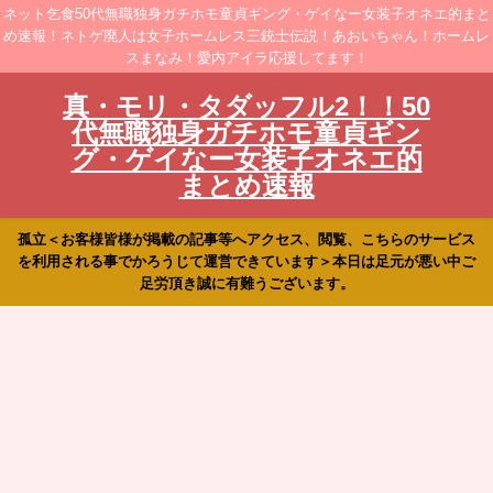
ネット乞食50代無職独身ガチホモ童貞ギング・ゲイなー女装子オネエ的まと
め速報！ネトゲ廃人は女子ホームレス三銃士伝説！あおいちゃん！ホームレ
スまなみ！愛内アイラ応援してます！
真・モリ・タダッフル2！！50
代無職独身ガチホモ童貞ギン
グ・ゲイなー女装子オネエ的
まとめ速報
孤立＜お客様皆様が掲載の記事等へアクセス、閲覧、こちらのサービス
を利用される事でかろうじて運営できています＞本日は足元が悪い中ご
足労頂き誠に有難うございます。