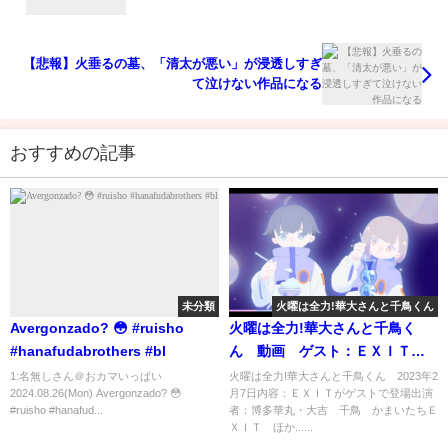
【悲報】火垂るの墓、「清太が悪い」が浸透しすぎ
て泣けない作品になる
おすすめの記事
未分類
火曜は全力!華大さんと千鳥くん
Avergonzado? 😳 #ruisho
火曜は全力!華大さんと千鳥く
#hanafudabrothers #bl
ん 動画 ゲスト：ＥＸＩＴ 2
月7日
1:名無しさん＠おカマいっぱい
火曜は全力!華大さんと千鳥くん 2023年2
2024.08.26(Mon) Avergonzado? 😳
月7日内容：ＥＸＩＴがゲストで登場出演
#ruisho #hanafud...
者：博多華丸・大吉 千鳥 かまいたちＥ
ＸＩＴ ほか......