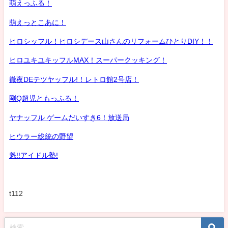
萌えっふる！
萌えっとこあに！
ヒロシッフル！ヒロシデース山さんのリフォームひとりDIY！！
ヒロユキユキッフルMAX！スーパークッキング！
徹夜DEテツヤッフル!！レトロ館2号店！
剛Q超児ともっふる！
ヤナッフル ゲームだいすき6！放送局
ヒウラー総統の野望
魁!!アイドル塾!
t112