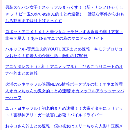
男装スケバン女子！スケッフルまっくす！（新・ナンノひゃくし
きっ!！ビー玉のおいぬさん的まとめ速報） 話題な事件からおも
しろ動画まで取り上げまっくす
ロボットアニメ！メカと美少女キャラだいすき永遠の非リア充・
非モテ星人 ！あらゆるマニアの為のマニアックサイト
ハルッフル-専業主夫的YOUTUBERまとめ速報！キモデブロリコ
ンおたく！初老人の介護生活！激動の1750日
アニゲタレスト（元祖！アニメッフル） ひきこもりニートのオ
ナベ的まとめ速報
火浦のシネマッフル映画NEWS情報ポータブルの杜！オネエ管理
人オカマちゃんの鬼女的まとめ速報!オカマッフルアタックナンバ
ーハーフ
ユカ・ヨネッフル！初老的まとめ速報！！大帝イタチにラリアッ
ト！害獣神アリ・ガー被害に必殺！パイルドライバー
おネコさん的まとめ速報 僕の彼女はエリーちゃん人形！豆腐メ