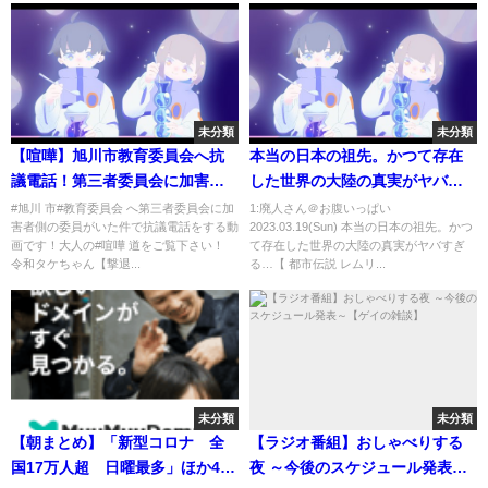
未分類
未分類
【喧嘩】旭川市教育委員会へ抗
本当の日本の祖先。かつて存在
議電話！第三者委員会に加害者
した世界の大陸の真実がヤバす
擁護派がいた！？旭川女子中学
ぎる…【 都市伝説 レムリア 大陸
#旭川 市#教育委員会 へ第三者委員会に加
1:廃人さん＠お腹いっぱい
害者側の委員がいた件で抗議電話をする動
2023.03.19(Sun) 本当の日本の祖先。かつ
凍死いじめ事件を隠蔽か！
縄文時代 起源 】
画です！大人の#喧嘩 道をご覧下さい！
て存在した世界の大陸の真実がヤバすぎ
令和タケちゃん【撃退...
る…【 都市伝説 レムリ...
未分類
未分類
【朝まとめ】「新型コロナ 全
【ラジオ番組】おしゃべりする
国17万人超 日曜最多」ほか4選
夜 ～今後のスケジュール発表～