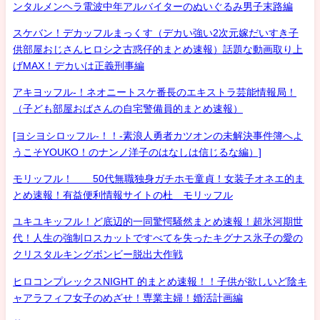
ンタルメンヘラ電波中年アルバイターのぬいぐるみ男子末路編
スケバン！デカッフルまっくす（デカい強い2次元嫁だいすき子
供部屋おじさんヒロシ之古惑仔的まとめ速報）話題な動画取り上
げMAX！デカいは正義刑事編
アキヨッフル-！ネオニートスケ番長のエキストラ芸能情報局！
（子ども部屋おばさんの自宅警備員的まとめ速報）
[ヨシヨシロッフル-！！-素浪人勇者カツオンの未解決事件簿へよ
うこそYOUKO！のナンノ洋子のはなしは信じるな編）]
モリッフル！ 50代無職独身ガチホモ童貞！女装子オネエ的ま
とめ速報！有益便利情報サイトの杜 モリッフル
ユキユキッフル！ど底辺的一同驚愕騒然まとめ速報！超氷河期世
代！人生の強制ロスカットですべてを失ったキグナス氷子の愛の
クリスタルキングボンビー脱出大作戦
ヒロコンプレックスNIGHT 的まとめ速報！！子供が欲しいど陰キ
ャアラフィフ女子のめざせ！専業主婦！婚活計画編