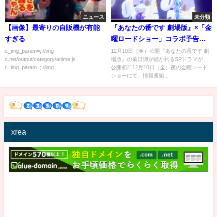
ニュース
未分類
【画像】最寄りの自販機が有能
『あなたの番です 劇場版』×「金
すぎる
曜ロードショー」コラボ予告
≪12月10日（金）公開≫
c_img_param=; //img-
12月10日（金）公開『あなたの番です 劇
c.net/output/category/anime.js
場版』の前日譚が描かれるSPドラマが、
c_img_param=; //img...
公開初日12月10日（金）夜の金曜ロード
ショーにて、情報番組...
xrea