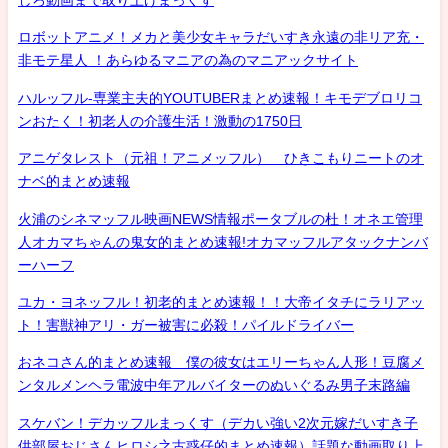
しろ動画まで取り上げまっくす
ロボットアニメ！メカと美少女キャラだいすき永遠の非リア充・
非モテ星人 ！あらゆるマニアの為のマニアックサイト
ハルッフル-専業主夫的YOUTUBERまとめ速報！キモデブロリコ
ンおたく！初老人の介護生活！激動の1750日
アニゲタレスト（元祖！アニメッフル） ひきこもりニートのオ
ナベ的まとめ速報
火浦のシネマッフル映画NEWS情報ポータブルの杜！オネエ管理
人オカマちゃんの鬼女的まとめ速報!オカマッフルアタックナンバ
ーハーフ
ユカ・ヨネッフル！初老的まとめ速報！！大帝イタチにラリアッ
ト！害獣神アリ・ガー被害に必殺！パイルドライバー
おネコさん的まとめ速報 僕の彼女はエリーちゃん人形！豆腐メ
ンタルメンヘラ電波中年アルバイターのぬいぐるみ男子末路編
スケバン！デカッフルまっくす（デカい強い2次元嫁だいすき子
供部屋おじさんヒロシ之古惑仔的まとめ速報）話題な動画取り上