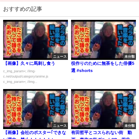
おすすめの記事
ニュース
未分類
【画像】久々に馬刺し食う
役作りのために無茶をした俳優5
選 #shorts
c_img_param=; //img-
c.net/output/category/anime.js
...
c_img_param=; //img...
ニュース
未分類
【画像】会社のポスター｢できな
有田哲平とコスられない街 動