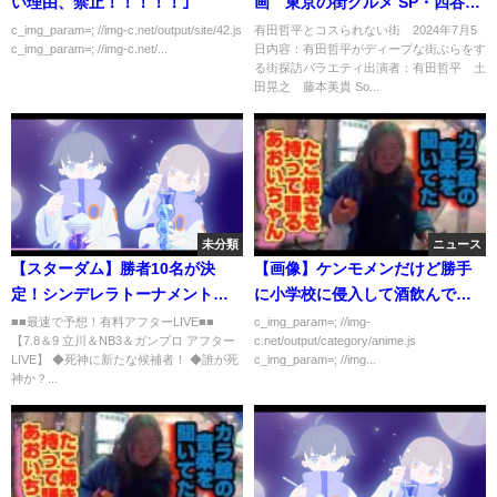
い理由、禁止！！！！！｣
画 東京の街グルメ SP・四谷の
未公開編 7月5日
c_img_param=; //img-c.net/output/site/42.js
有田哲平とコスられない街 2024年7月5
c_img_param=; //img-c.net/...
日内容：有田哲平がディープな街ぶらをす
る街探訪バラエティ出演者：有田哲平 土
田晃之 藤本美貴 So...
未分類
ニュース
【スターダム】勝者10名が決
【画像】ケンモメンだけど勝手
定！シンデレラトーナメント
に小学校に侵入して酒飲んでる
2021一回戦/中野たむに何が起こ
ｗ パシャ📸
■■最速で予想！有料アフターLIVE■■
c_img_param=; //img-
【7.8＆9 立川＆NB3＆ガンプロ アフター
c.net/output/category/anime.js
ったの？/林下詩美が白川未奈を
LIVE】 ◆死神に新たな候補者！ ◆誰が死
c_img_param=; //img...
認めた！最強の挑戦者、朱里が
神か？...
赤ベルトへ万全の勝利！
【STARDOM】