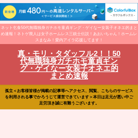
ネット乞食50代無職独身ガチホモ童貞ギング・ゲイなー女装子オネエ的まと
め速報！ネトゲ廃人は女子ホームレス三銃士伝説！あおいちゃん！ホームレ
スまなみ！愛内アイラ応援してます！
真・モリ・タダッフル2！！50
代無職独身ガチホモ童貞ギン
グ・ゲイなー女装子オネエ的
まとめ速報
孤立＜お客様皆様が掲載の記事等へアクセス、閲覧、こちらのサービス
を利用される事でかろうじて運営できています＞本日は足元が悪い中ご
足労頂き誠に有難うございます。