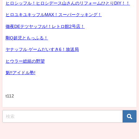
ヒロシッフル！ヒロシデース山さんのリフォームひとりDIY！！
ヒロユキユキッフルMAX！スーパークッキング！
徹夜DEテツヤッフル!！レトロ館2号店！
剛Q超児ともっふる！
ヤナッフル ゲームだいすき6！放送局
ヒウラー総統の野望
魁!!アイドル塾!
t112