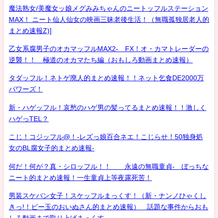
魔法熟女/美魔女ッ娘メグみみちゃんのニートッフルステーション
MAX！ ニート仙人仙女の映画三昧老後生活！（無職孤独居老人的
まとめ速報Z)]
乙女系腐男子のオカマッフルMAX2- FX！オ・カマトレーダーの
逆襲！！ 極道のオカマたち編（おもしろ動画まとめ速報）
タダッフル！ネトゲ廃人的まとめ速報！！ネット乞食DE2000万
パワーズ！
新・ハゲッフル！哀愁のハゲ男の髪ってるまとめ速報！！激しく
ハゲっTEL？
こじ！コジッフル@！-レズっ娘百合ネエ！こじらせ！50独身処
女のBL腐女子的まとめ速報-
何だ！何が？真・シロッフル！！ 永遠の無職童貞- ぼっちな
ニート的まとめ速報！一生童貞上等夜露死苦！
男装スケバン女子！スケッフルまっくす！（新・ナンノひゃくし
きっ!！ビー玉のおいぬさん的まとめ速報） 話題な事件からおも