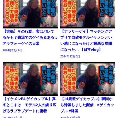
【実録】その行動、実はバレて
【アラサーゲイ】マッチングア
るかも？銭湯でのゲイあるある #
プリで自称モデルイケメンとい
アラフォーゲイの日常
い感じになったけど最悪な展開
になった… 【日常vlog】
2024年12月9日
2024年12月8日
【イケメンBLゲイカップル】真
【14歳差ゲイカップル】韓国か
冬とこすけ モデル2人の繰り広
ら帰国しました配信 #ゲイカッ
げるラブラブデートに密着
プル #韓国
2024年12月7日
2024年12月6日