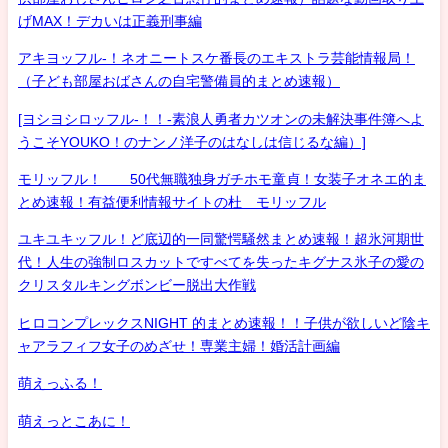
げMAX！デカいは正義刑事編
アキヨッフル-！ネオニートスケ番長のエキストラ芸能情報局！
（子ども部屋おばさんの自宅警備員的まとめ速報）
[ヨシヨシロッフル-！！-素浪人勇者カツオンの未解決事件簿へよ
うこそYOUKO！のナンノ洋子のはなしは信じるな編）]
モリッフル！ 50代無職独身ガチホモ童貞！女装子オネエ的ま
とめ速報！有益便利情報サイトの杜 モリッフル
ユキユキッフル！ど底辺的一同驚愕騒然まとめ速報！超氷河期世
代！人生の強制ロスカットですべてを失ったキグナス氷子の愛の
クリスタルキングボンビー脱出大作戦
ヒロコンプレックスNIGHT 的まとめ速報！！子供が欲しいど陰キ
ャアラフィフ女子のめざせ！専業主婦！婚活計画編
萌えっふる！
萌えっとこあに！