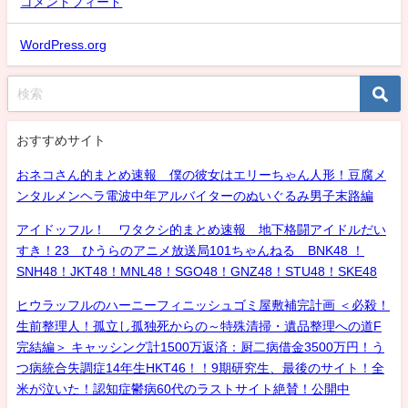
コメントフィード
WordPress.org
おすすめサイト
おネコさん的まとめ速報 僕の彼女はエリーちゃん人形！豆腐メ
ンタルメンヘラ電波中年アルバイターのぬいぐるみ男子末路編
アイドッフル！ ワタクシ的まとめ速報 地下格闘アイドルだい
すき！23 ひうらのアニメ放送局101ちゃんねる BNK48 ！
SNH48！JKT48！MNL48！SGO48！GNZ48！STU48！SKE48
ヒウラッフルのハーニーフィニッシュゴミ屋敷補完計画 ＜必殺！
生前整理人！孤立し孤独死からの～特殊清掃・遺品整理への道F
完結編＞ キャッシング計1500万返済：厨二病借金3500万円！う
つ病統合失調症14年生HKT46！！9期研究生、最後のサイト！全
米が泣いた！認知症鬱病60代のラストサイト絶賛！公開中