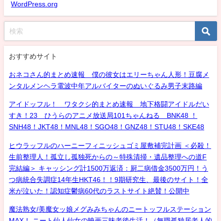
WordPress.org
おすすめサイト
おネコさん的まとめ速報 僕の彼女はエリーちゃん人形！豆腐メ
ンタルメンヘラ電波中年アルバイターのぬいぐるみ男子末路編
アイドッフル！ ワタクシ的まとめ速報 地下格闘アイドルだい
すき！23 ひうらのアニメ放送局101ちゃんねる BNK48 ！
SNH48！JKT48！MNL48！SGO48！GNZ48！STU48！SKE48
ヒウラッフルのハーニーフィニッシュゴミ屋敷補完計画 ＜必殺！
生前整理人！孤立し孤独死からの～特殊清掃・遺品整理への道F
完結編＞ キャッシング計1500万返済：厨二病借金3500万円！う
つ病統合失調症14年生HKT46！！9期研究生、最後のサイト！全
米が泣いた！認知症鬱病60代のラストサイト絶賛！公開中
魔法熟女/美魔女ッ娘メグみみちゃんのニートッフルステーション
MAX！ ニート仙人仙女の映画三昧老後生活！（無職孤独居老人的