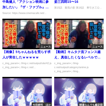
中島健人「アクション映画に参
姿三四郎15〜16
加したい」『ザ・ファブル』ア
第15話 殺気の影 第16話 車引き三公...
クション監督を訪問
Source: https://www.cinemacafe.net/...
ニュース
ニュース
【画像】5ちゃんねるを荒らす求
【動画】キムタク流フェンス越
人が実在したｗｗｗｗｗ
え、真似したくなるレベルでカ
ッコいいｗｗｗｗｗ
c_img_param=; //img-c.net/output/site/42.js
c_img_param=; //img-
c_img_param=; //img-c.net/...
c.net/output/category/anime.js
c_img_param=; //img...
今田耕司 ほか
開運なんでも鑑定団