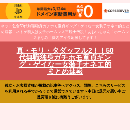
ネット乞食50代無職独身ガチホモ童貞ギング・ゲイなー女装子オネエ的まと
め速報！ネトゲ廃人は女子ホームレス三銃士伝説！あおいちゃん！ホームレ
スまなみ！愛内アイラ応援してます！
真・モリ・タダッフル2！！50
代無職独身ガチホモ童貞ギン
グ・ゲイなー女装子オネエ的
まとめ速報
孤立＜お客様皆様が掲載の記事等へアクセス、閲覧、こちらのサービス
を利用される事でかろうじて運営できています＞本日は足元が悪い中ご
足労頂き誠に有難うございます。