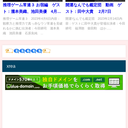
推理ゲーム常連３ お宿編 ゲス
開運なんでも鑑定団 動画 ゲ
ト：瀧本美織、池田美優 4月6
スト：田中大貴 2月7日
日
推理ゲーム常連３ 2023年4月6日内容：
開運!なんでも鑑定団 2023年2月14日内
観察力と推理力で真っ赤なウソ常連を見破
容：ゲストに田中大貴が登場出演者：今田
れるかに挑む出演者：今田耕司 瀧本美
耕司 福澤朗 柴田勲 ほか......
織 池田美優 石原良純 ...
xrea