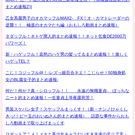
まとめ速報Z)]
乙女系腐男子のオカマッフルMAX2- FX！オ・カマトレーダーの
逆襲！！ 極道のオカマたち編（おもしろ動画まとめ速報）
タダッフル！ネトゲ廃人的まとめ速報！！ネット乞食DE2000万
パワーズ！
新・ハゲッフル！哀愁のハゲ男の髪ってるまとめ速報！！激しく
ハゲっTEL？
こじ！コジッフル@！-レズっ娘百合ネエ！こじらせ！50独身処
女のBL腐女子的まとめ速報-
何だ！何が？真・シロッフル！！ 永遠の無職童貞- ぼっちな
ニート的まとめ速報！一生童貞上等夜露死苦！
男装スケバン女子！スケッフルまっくす！（新・ナンノひゃくし
きっ!！ビー玉のおいぬさん的まとめ速報） 話題な事件からおも
しろ動画まで取り上げまっくす
ロボットアニメ！メカと美少女キャラだいすき永遠の非リア充・