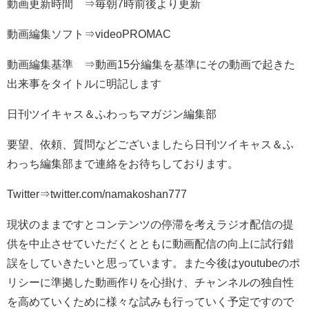
動画更新時間 ⇒毎朝7時前後より更新
動画編集ソフト⇒videoPROMAC
動画編集基準 ⇒動画15分編集を基準にその動画で起きた
出来事をタイトルに明記します
日刊ツイキャス＆ふわっちマガジン編集部
要望、依頼、質問などございましたら日刊ツイキャス＆ふ
わっち編集部まで連絡をお待ちしております。
Twitter⇒twitter.com/namakoshan777
現状のままですとコンテンツの停滞を考えラジオ配信の提
供を中止させていただくとともに動画配信の向上に試行錯
誤をしていきたいと思っています。また今後はyoutubeのポ
リシーに準拠した動画作りを心掛け、チャンネルの独自性
を高めていくために様々な試みも行っていく予定ですので