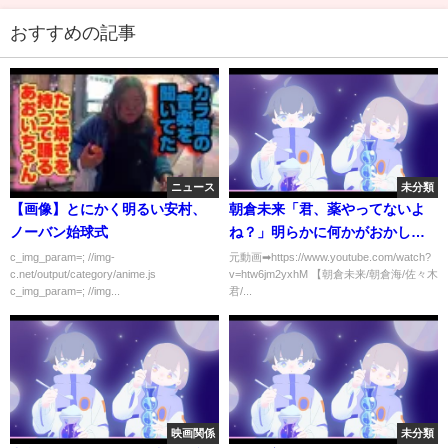
おすすめの記事
ニュース
未分類
【画像】とにかく明るい安村、
朝倉未来「君、薬やってないよ
ノーバン始球式
ね？」明らかに何かがおかしい
ヤバイ応募者現るｗｗ
c_img_param=; //img-
元動画➡https://www.youtube.com/watch?
c.net/output/category/anime.js
v=htw6jm2yxhM 【朝倉未来/朝倉海/佐々木
【BreakingDown/切り抜き】
c_img_param=; //img...
君/...
映画関係
未分類