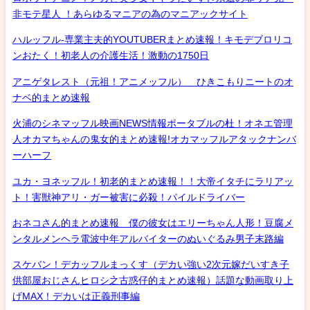
非モテ星人 ！あらゆるマニアの為のマニアックサイト
ハルッフル-専業主夫的YOUTUBERまとめ速報！キモデブロリコ
ンおたく！初老人の介護生活！激動の1750日
アニゲタレスト（元祖！アニメッフル） ひきこもりニートのオ
ナベ的まとめ速報
火浦のシネマッフル映画NEWS情報ポータブルの杜！オネエ管理
人オカマちゃんの鬼女的まとめ速報!オカマッフルアタックナンバ
ーハーフ
ユカ・ヨネッフル！初老的まとめ速報！！大帝イタチにラリアッ
ト！害獣神アリ・ガー被害に必殺！パイルドライバー
おネコさん的まとめ速報 僕の彼女はエリーちゃん人形！豆腐メ
ンタルメンヘラ電波中年アルバイターのぬいぐるみ男子末路編
スケバン！デカッフルまっくす（デカい強い2次元嫁だいすき子
供部屋おじさんヒロシ之古惑仔的まとめ速報）話題な動画取り上
げMAX！デカいは正義刑事編