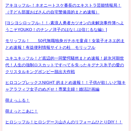
アキヨッフル-！ネオニートスケ番長のエキストラ芸能情報局！
（子ども部屋おばさんの自宅警備員的まとめ速報）
[ヨシヨシロッフル-！！-素浪人勇者カツオンの未解決事件簿へよ
うこそYOUKO！のナンノ洋子のはなしは信じるな編）]
モリッフル！ 50代無職独身ガチホモ童貞！女装子オネエ的ま
とめ速報！有益便利情報サイトの杜 モリッフル
ユキユキッフル！ど底辺的一同驚愕騒然まとめ速報！超氷河期世
代！人生の強制ロスカットですべてを失ったキグナス氷子の愛の
クリスタルキングボンビー脱出大作戦
ヒロコンプレックスNIGHT 的まとめ速報！！子供が欲しいど陰キ
ャアラフィフ女子のめざせ！専業主婦！婚活計画編
萌えっふる！
萌えっとこあに！
ヒロシッフル！ヒロシデース山さんのリフォームひとりDIY！！