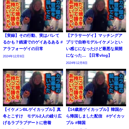
【実録】その行動、実はバレて
【アラサーゲイ】マッチングア
るかも？銭湯でのゲイあるある #
プリで自称モデルイケメンとい
アラフォーゲイの日常
い感じになったけど最悪な展開
になった… 【日常vlog】
2024年12月9日
2024年12月8日
【イケメンBLゲイカップル】真
【14歳差ゲイカップル】韓国か
冬とこすけ モデル2人の繰り広
ら帰国しました配信 #ゲイカッ
げるラブラブデートに密着
プル #韓国