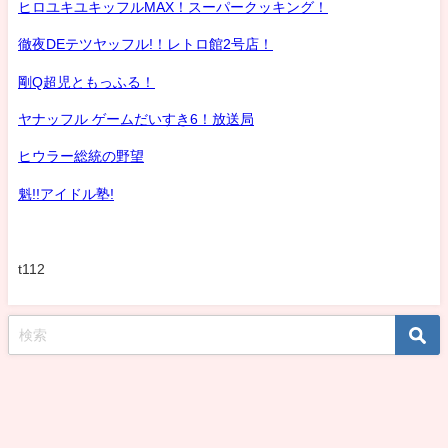
ヒロユキユキッフルMAX！スーパークッキング！
徹夜DEテツヤッフル!！レトロ館2号店！
剛Q超児ともっふる！
ヤナッフル ゲームだいすき6！放送局
ヒウラー総統の野望
魁!!アイドル塾!
t112