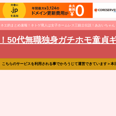
オネエ的まとめ速報！ネトゲ廃人は女子ホームレス三銃士伝説！あおいちゃん
！50代無職独身ガチホモ童貞
、こちらのサービスを利用される事でかろうじて運営できています＞本