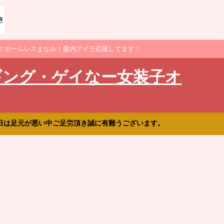
！ホームレスまなみ！愛内アイラ応援してます！
ギング・ゲイなー女装子オ
日は足元が悪い中ご足労頂き誠に有難うございます。