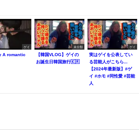
ゲイ
未分類
ゲイ
y A romantic
【韓国VLOG】ゲイの
実はゲイを公表してい
お誕生日韓国旅行🇰🇷
る芸能人がこちら...
【2024年最新版】#ゲ
イ #ホモ #同性愛 #芸能
人