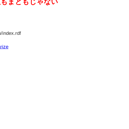
奴もまともじゃない
/index.rdf
rize