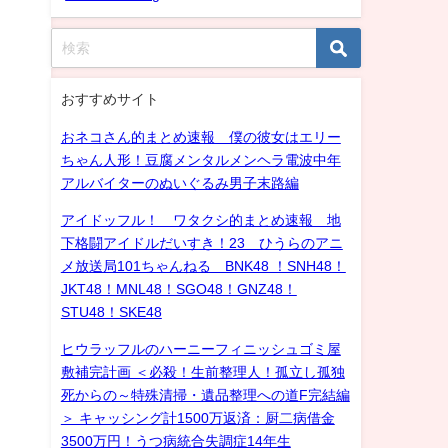
おすすめサイト
おネコさん的まとめ速報 僕の彼女はエリー
ちゃん人形！豆腐メンタルメンヘラ電波中年
アルバイターのぬいぐるみ男子末路編
アイドッフル！ ワタクシ的まとめ速報 地
下格闘アイドルだいすき！23 ひうらのアニ
メ放送局101ちゃんねる BNK48 ！SNH48！
JKT48！MNL48！SGO48！GNZ48！
STU48！SKE48
ヒウラッフルのハーニーフィニッシュゴミ屋
敷補完計画 ＜必殺！生前整理人！孤立し孤独
死からの～特殊清掃・遺品整理への道F完結編
＞ キャッシング計1500万返済：厨二病借金
3500万円！うつ病統合失調症14年生