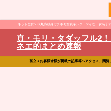
ネット乞食50代無職独身ガチホモ童貞ギング・ゲイなー女装子
真・モリ・タダッフル2！
ネエ的まとめ速報
孤立＜お客様皆様が掲載の記事等へアクセス、閲覧