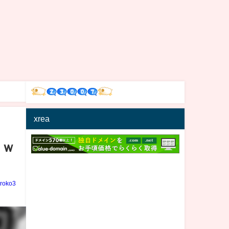
xrea
ｗｗ
iroko3