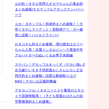
ルの杜！オネエ管理人オカマちゃんの鬼女的
まとめ速報!オカマッフルアタックナンバーハ
ーフ
ユカ・ヨネッフル！初老的まとめ速報！！大
帝イタチにラリアット！害獣神アリ・ガー被
害に必殺！パイルドライバー
おネコさん的まとめ速報 僕の彼女はエリー
ちゃん人形！豆腐メンタルメンヘラ電波中年
アルバイターのぬいぐるみ男子末路編
スケバン！デカッフルまっくす（デカい強い2
次元嫁だいすき子供部屋おじさんヒロシ之古
惑仔的まとめ速報）話題な動画取り上げ
MAX！デカいは正義刑事編
アキヨッフル-！ネオニートスケ番長のエキス
トラ芸能情報局！（子ども部屋おばさんの自
宅警備員的まとめ速報）