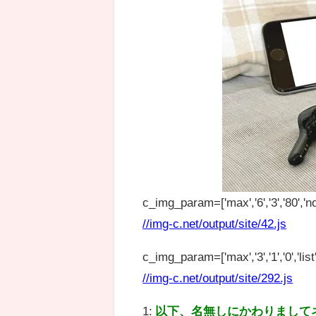
c_img_param=['max','6','3','80','no
//img-c.net/output/site/42.js
c_img_param=['max','3','1','0','list',
//img-c.net/output/site/292.js
1:
以下、名無しにかわりまして