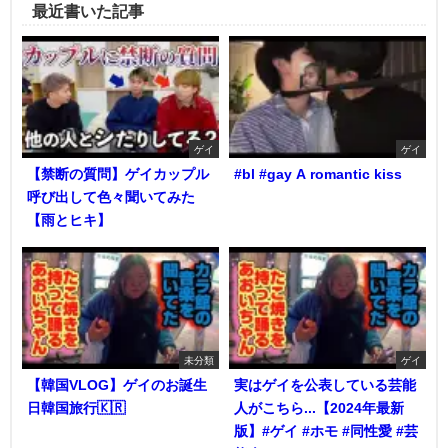
最近書いた記事
ゲイ
ゲイ
【禁断の質問】ゲイカップル
#bl #gay A romantic kiss
呼び出して色々聞いてみた
【雨とヒキ】
未分類
ゲイ
【韓国VLOG】ゲイのお誕生
実はゲイを公表している芸能
日韓国旅行🇰🇷
人がこちら...【2024年最新
版】#ゲイ #ホモ #同性愛 #芸