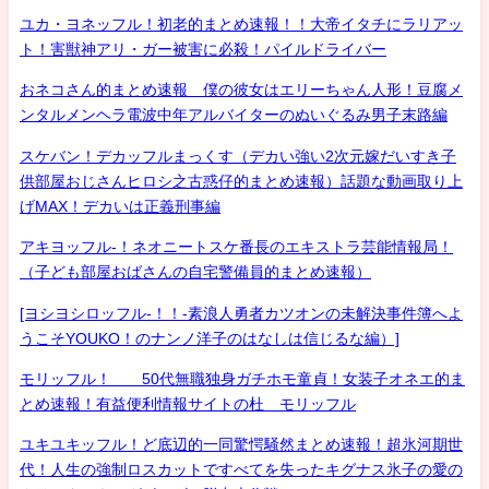
ユカ・ヨネッフル！初老的まとめ速報！！大帝イタチにラリアッ
ト！害獣神アリ・ガー被害に必殺！パイルドライバー
おネコさん的まとめ速報 僕の彼女はエリーちゃん人形！豆腐メ
ンタルメンヘラ電波中年アルバイターのぬいぐるみ男子末路編
スケバン！デカッフルまっくす（デカい強い2次元嫁だいすき子
供部屋おじさんヒロシ之古惑仔的まとめ速報）話題な動画取り上
げMAX！デカいは正義刑事編
アキヨッフル-！ネオニートスケ番長のエキストラ芸能情報局！
（子ども部屋おばさんの自宅警備員的まとめ速報）
[ヨシヨシロッフル-！！-素浪人勇者カツオンの未解決事件簿へよ
うこそYOUKO！のナンノ洋子のはなしは信じるな編）]
モリッフル！ 50代無職独身ガチホモ童貞！女装子オネエ的ま
とめ速報！有益便利情報サイトの杜 モリッフル
ユキユキッフル！ど底辺的一同驚愕騒然まとめ速報！超氷河期世
代！人生の強制ロスカットですべてを失ったキグナス氷子の愛の