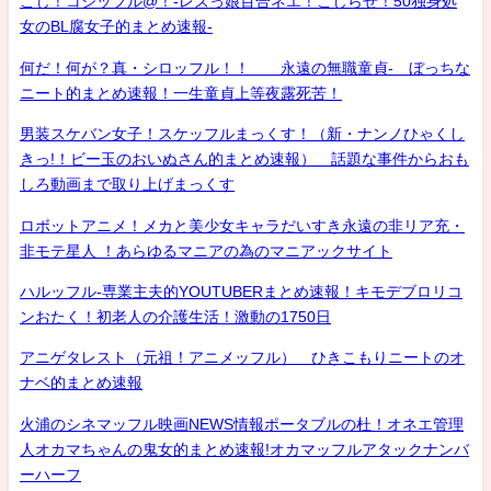
こじ！コジッフル@！-レズっ娘百合ネエ！こじらせ！50独身処
女のBL腐女子的まとめ速報-
何だ！何が？真・シロッフル！！ 永遠の無職童貞- ぼっちな
ニート的まとめ速報！一生童貞上等夜露死苦！
男装スケバン女子！スケッフルまっくす！（新・ナンノひゃくし
きっ!！ビー玉のおいぬさん的まとめ速報） 話題な事件からおも
しろ動画まで取り上げまっくす
ロボットアニメ！メカと美少女キャラだいすき永遠の非リア充・
非モテ星人 ！あらゆるマニアの為のマニアックサイト
ハルッフル-専業主夫的YOUTUBERまとめ速報！キモデブロリコ
ンおたく！初老人の介護生活！激動の1750日
アニゲタレスト（元祖！アニメッフル） ひきこもりニートのオ
ナベ的まとめ速報
火浦のシネマッフル映画NEWS情報ポータブルの杜！オネエ管理
人オカマちゃんの鬼女的まとめ速報!オカマッフルアタックナンバ
ーハーフ