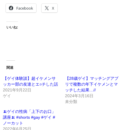
Facebook
X
いいね:
関連
【ゲイ体験談】超イケメンサ
【28歳ゲイ】マッチングアプ
ッカー部の友達とエ○チした話
リで複数の年下イケメンとマ
2021年9月22日
ッチした結果…//
ゲイ
2024年3月16日
未分類
🍌ゲイの性病「上下のお口」
講座🍌 #shorts #gay #ゲイ #
ノーカット
2022年6月25日