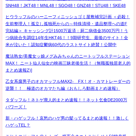
SNH48！JKT48！MNL48！SGO48！GNZ48！STU48！SKE48
ヒウラッフルのハーニーフィニッシュゴミ屋敷補完計画 ＜必殺！
生前整理人！孤立し孤独死からの～特殊清掃・遺品整理への道F
完結編＞ キャッシング計1500万返済：厨二病借金3500万円！う
つ病統合失調症14年生HKT46！！9期研究生、最後のサイト！全
米が泣いた！認知症鬱病60代のラストサイト絶賛！公開中
魔法熟女/美魔女ッ娘メグみみちゃんのニートッフルステーション
MAX！ ニート仙人仙女の映画三昧老後生活！（無職孤独居老人的
まとめ速報Z)]
乙女系腐男子のオカマッフルMAX2- FX！オ・カマトレーダーの
逆襲！！ 極道のオカマたち編（おもしろ動画まとめ速報）
タダッフル！ネトゲ廃人的まとめ速報！！ネット乞食DE2000万
パワーズ！
新・ハゲッフル！哀愁のハゲ男の髪ってるまとめ速報！！激しく
ハゲっTEL？