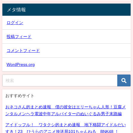
メタ情報
ログイン
投稿フィード
コメントフィード
WordPress.org
おすすめサイト
おネコさん的まとめ速報 僕の彼女はエリーちゃん人形！豆腐メ
ンタルメンヘラ電波中年アルバイターのぬいぐるみ男子末路編
アイドッフル！ ワタクシ的まとめ速報 地下格闘アイドルだい
すき！23 ひうらのアニメ放送局101ちゃんねる BNK48 ！