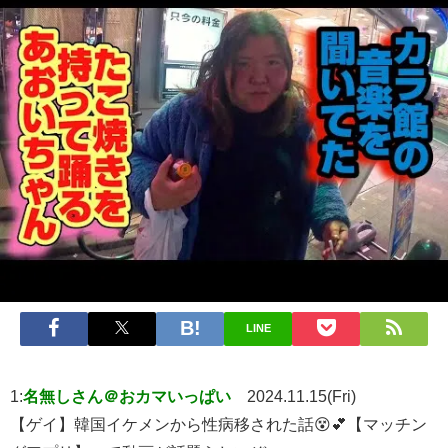
LINE
1:
名無しさん＠おカマいっぱい
2024.11.15(Fri)
【ゲイ】韓国イケメンから性病移された話😵💕【マッチン