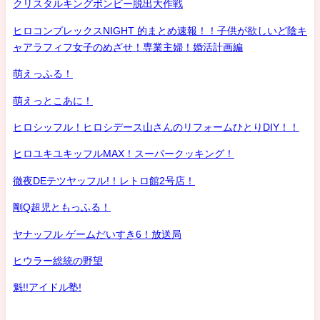
クリスタルキングボンビー脱出大作戦
ヒロコンプレックスNIGHT 的まとめ速報！！子供が欲しいど陰キ
ャアラフィフ女子のめざせ！専業主婦！婚活計画編
萌えっふる！
萌えっとこあに！
ヒロシッフル！ヒロシデース山さんのリフォームひとりDIY！！
ヒロユキユキッフルMAX！スーパークッキング！
徹夜DEテツヤッフル!！レトロ館2号店！
剛Q超児ともっふる！
ヤナッフル ゲームだいすき6！放送局
ヒウラー総統の野望
魁!!アイドル塾!