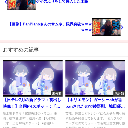
ゲイのふりをして侵入した末路
【画像】PanPianoさんのサムネ、限界突破ｗｗｗ
ｗｗｗ
おすすめの記事
未分類
未分類
【日テレ7月の新ドラマ：初出し
【ホリエモン】ガーシーchが垢
映像！】合同PRスポット：「家
banされたので綾野剛、城田優は
庭教師のトラコ」×「初恋の悪
干されません。TBSが真相を暴
新水曜ドラマ「家庭教師のトラコ」 主
芸能、経済などトレンドに合わせた切り抜
演：橋本愛 脚本：遊川和彦 【7月20日
き動画を発信しております。 またフルテ
魔」×「新・信長公記」
露してくれました。【堀江貴文
（水）よる10時スタート】 ■番組HP
ロップなのでミュートでも堀江貴文切り抜
切り抜き 東谷義和 ドラマ オール