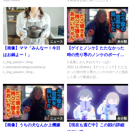
https://www....
き動画をお楽しみいただけま...
ドルーキー】
ニュース
未分類
【画像】ママ「みんなー！今日
【ゲイとノンケ】たたなかった
はお鍋よー！」
時の売り専のノンケのボーイと
指名した客
c_img_param=; //img-
1:名無しさん＠おカマいっぱい
c.net/output/category/anime.js
2022.12.26(Mon) 【ゲイとノンケ】たたな
c_img_param=; //img...
かった時の売り専のノンケのボーイと指名
した客って動画が話...
ニュース
未分類
【画像】うちの犬なんか上機嫌
【現在も逃亡中】この顔の詳細