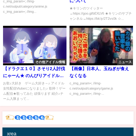
について
c_img_param=; //img-
c.net/output/category/anime.js
★キリンのツイッター
c_img_param=; //img...
→https://goo.gl/bEXLV6 ★キリンのサブチ
ャンネル→https://bit.ly/2T2vs0k ☆...
その他アイドル情報
ニュース
【ドラクエ１０】さそり2人討伐
【画像】日本人、玉ねぎが食え
にゃーん★ のんびりアイドル・
なくなる
ルナちゃん★ネタバレあり
お歌♪大好き ゲーム大好き～♪ アイドル
c_img_param=; //img-
女性配信Vtuberになりました♪ 歌枠！ゲー
c.net/output/category/game.js
ム配信★歌ってみた 頑張ります 紹介♪チ
c_img_param=; //img-...
ーム入隊まって...
xrea