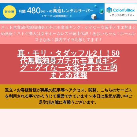
ネット乞食50代無職独身ガチホモ童貞ギング・ゲイなー女装子オネエ的まと
め速報！ネトゲ廃人は女子ホームレス三銃士伝説！あおいちゃん！ホームレ
スまなみ！愛内アイラ応援してます！
真・モリ・タダッフル2！！50
代無職独身ガチホモ童貞ギン
グ・ゲイなー女装子オネエ的
まとめ速報
孤立＜お客様皆様が掲載の記事等へアクセス、閲覧、こちらのサービス
を利用される事でかろうじて運営できています＞本日は足元が悪い中ご
足労頂き誠に有難うございます。