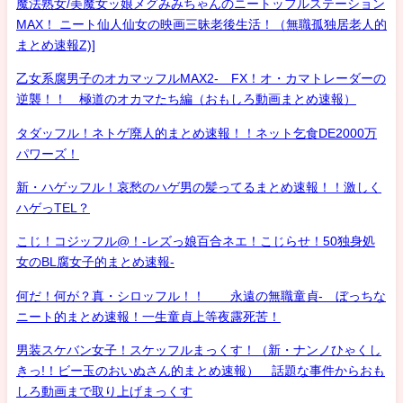
魔法熟女/美魔女ッ娘メグみみちゃんのニートッフルステーション
MAX！ ニート仙人仙女の映画三昧老後生活！（無職孤独居老人的
まとめ速報Z)]
乙女系腐男子のオカマッフルMAX2- FX！オ・カマトレーダーの
逆襲！！ 極道のオカマたち編（おもしろ動画まとめ速報）
タダッフル！ネトゲ廃人的まとめ速報！！ネット乞食DE2000万
パワーズ！
新・ハゲッフル！哀愁のハゲ男の髪ってるまとめ速報！！激しく
ハゲっTEL？
こじ！コジッフル@！-レズっ娘百合ネエ！こじらせ！50独身処
女のBL腐女子的まとめ速報-
何だ！何が？真・シロッフル！！ 永遠の無職童貞- ぼっちな
ニート的まとめ速報！一生童貞上等夜露死苦！
男装スケバン女子！スケッフルまっくす！（新・ナンノひゃくし
きっ!！ビー玉のおいぬさん的まとめ速報） 話題な事件からおも
しろ動画まで取り上げまっくす