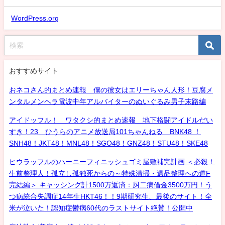
WordPress.org
おすすめサイト
おネコさん的まとめ速報 僕の彼女はエリーちゃん人形！豆腐メ
ンタルメンヘラ電波中年アルバイターのぬいぐるみ男子末路編
アイドッフル！ ワタクシ的まとめ速報 地下格闘アイドルだい
すき！23 ひうらのアニメ放送局101ちゃんねる BNK48 ！
SNH48！JKT48！MNL48！SGO48！GNZ48！STU48！SKE48
ヒウラッフルのハーニーフィニッシュゴミ屋敷補完計画 ＜必殺！
生前整理人！孤立し孤独死からの～特殊清掃・遺品整理への道F
完結編＞ キャッシング計1500万返済：厨二病借金3500万円！う
つ病統合失調症14年生HKT46！！9期研究生、最後のサイト！全
米が泣いた！認知症鬱病60代のラストサイト絶賛！公開中