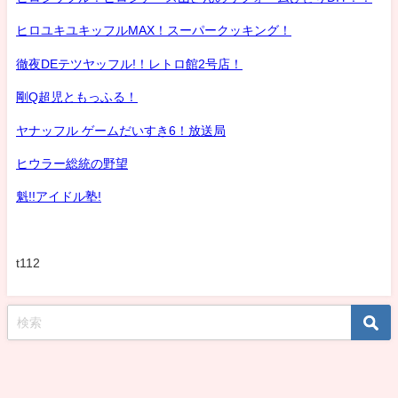
ヒロユキユキッフルMAX！スーパークッキング！
徹夜DEテツヤッフル!！レトロ館2号店！
剛Q超児ともっふる！
ヤナッフル ゲームだいすき6！放送局
ヒウラー総統の野望
魁!!アイドル塾!
t112