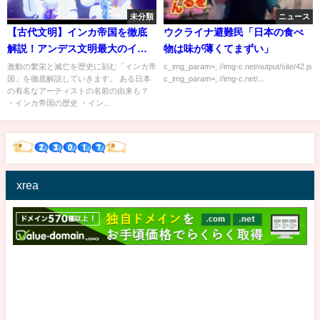
未分類
ニュース
【古代文明】インカ帝国を徹底
ウクライナ避難民「日本の食べ
解説！アンデス文明最大のイン
物は味が薄くてまずい」
カ文明の繁栄と滅亡
激動の繁栄と滅亡を歴史に刻む「インカ帝
c_img_param=; //img-c.net/output/site/42.js
国」を徹底解説していきます。 ある日本
c_img_param=; //img-c.net/...
の有名なアーティストの名前の由来も？
・インカ帝国の歴史 ・イン...
xrea