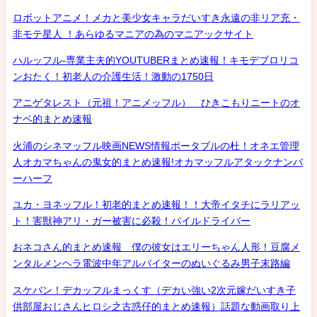
ロボットアニメ！メカと美少女キャラだいすき永遠の非リア充・
非モテ星人 ！あらゆるマニアの為のマニアックサイト
ハルッフル-専業主夫的YOUTUBERまとめ速報！キモデブロリコ
ンおたく！初老人の介護生活！激動の1750日
アニゲタレスト（元祖！アニメッフル） ひきこもりニートのオ
ナベ的まとめ速報
火浦のシネマッフル映画NEWS情報ポータブルの杜！オネエ管理
人オカマちゃんの鬼女的まとめ速報!オカマッフルアタックナンバ
ーハーフ
ユカ・ヨネッフル！初老的まとめ速報！！大帝イタチにラリアッ
ト！害獣神アリ・ガー被害に必殺！パイルドライバー
おネコさん的まとめ速報 僕の彼女はエリーちゃん人形！豆腐メ
ンタルメンヘラ電波中年アルバイターのぬいぐるみ男子末路編
スケバン！デカッフルまっくす（デカい強い2次元嫁だいすき子
供部屋おじさんヒロシ之古惑仔的まとめ速報）話題な動画取り上