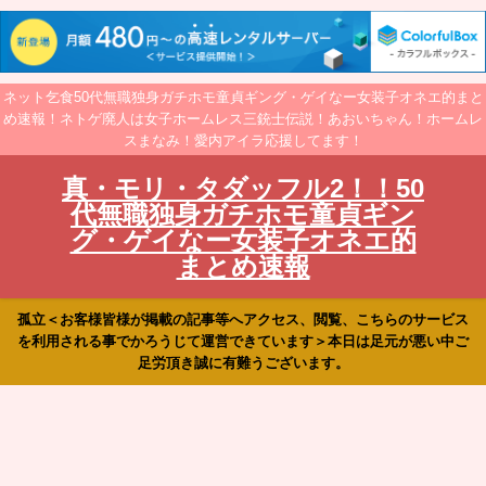
ネット乞食50代無職独身ガチホモ童貞ギング・ゲイなー女装子オネエ的まと
め速報！ネトゲ廃人は女子ホームレス三銃士伝説！あおいちゃん！ホームレ
スまなみ！愛内アイラ応援してます！
真・モリ・タダッフル2！！50
代無職独身ガチホモ童貞ギン
グ・ゲイなー女装子オネエ的
まとめ速報
孤立＜お客様皆様が掲載の記事等へアクセス、閲覧、こちらのサービス
を利用される事でかろうじて運営できています＞本日は足元が悪い中ご
足労頂き誠に有難うございます。