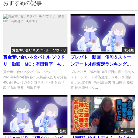
おすすめの記事
賞金奪い合いネタバトル ソウドリ
未分類
賞金奪い合いネタバトル ソウド
プレバト 動画 俳句＆ストー
リ 動画 MC：有田哲平 4月
ンアート才能査定ランキング
24日
10月17日
賞金奪い合いネタバトル ソウドリ
プレバト!! 2024年10月17日内容：俳句＆
2023年4月24日内容：人気芸人たちが賞金
ストーンアート才能査定ランキング出演
40万円をかけガチンコネタバトルを繰り
者：浜田雅功 梅沢富美男 青山祐子 笠松
広げる出演者：有田哲平 ...
将 長尾謙杜（な...
芸能
ニュース