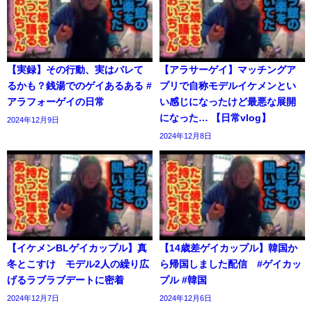
【実録】その行動、実はバレて
【アラサーゲイ】マッチングア
るかも？銭湯でのゲイあるある #
プリで自称モデルイケメンとい
アラフォーゲイの日常
い感じになったけど最悪な展開
になった… 【日常vlog】
2024年12月9日
2024年12月8日
【イケメンBLゲイカップル】真
【14歳差ゲイカップル】韓国か
冬とこすけ モデル2人の繰り広
ら帰国しました配信 #ゲイカッ
げるラブラブデートに密着
プル #韓国
2024年12月7日
2024年12月6日