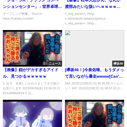
「ジョージR．ブラウン コンベ
【衝撃】松本人志さん、なんか
ンションセンター」 - 世界卓球
渡部みたいな扱いへｗｗｗｗｗ
2021（テレビ東京）
ｗ
オープニング映像。 Source:
c_img_param=; //img-
https://kakaku.com/tv/...
c.net/output/category/game.js
c_img_param=; //img-...
ニュース
欅坂46
【画像】顔がデカすぎるアイド
[欅坂46！]今泉佑唯、もうダメっ
ル、見つかるｗｗｗｗｗ
て言いながら暴走wwww[Can't
you write Keyaki? ]12/28 #13
1: 以下、名無しにかわりましてネギ速が
644: 2015/12/28(月) 01:45:55.99 ズームイ
お送りします 2023/06/30(金) 19:34:23.11
ン！ 647: 2015/12/28(月) 01:45:57.02 か...
ID:kuNMesKVd 3: 以...