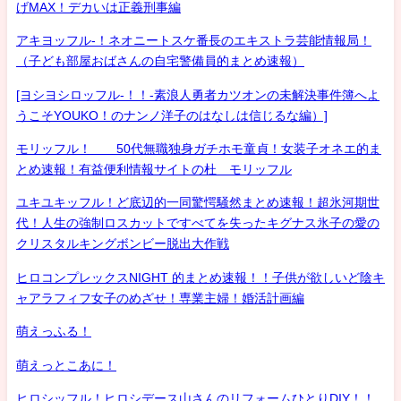
げMAX！デカいは正義刑事編
アキヨッフル-！ネオニートスケ番長のエキストラ芸能情報局！
（子ども部屋おばさんの自宅警備員的まとめ速報）
[ヨシヨシロッフル-！！-素浪人勇者カツオンの未解決事件簿へよ
うこそYOUKO！のナンノ洋子のはなしは信じるな編）]
モリッフル！ 50代無職独身ガチホモ童貞！女装子オネエ的ま
とめ速報！有益便利情報サイトの杜 モリッフル
ユキユキッフル！ど底辺的一同驚愕騒然まとめ速報！超氷河期世
代！人生の強制ロスカットですべてを失ったキグナス氷子の愛の
クリスタルキングボンビー脱出大作戦
ヒロコンプレックスNIGHT 的まとめ速報！！子供が欲しいど陰キ
ャアラフィフ女子のめざせ！専業主婦！婚活計画編
萌えっふる！
萌えっとこあに！
ヒロシッフル！ヒロシデース山さんのリフォームひとりDIY！！