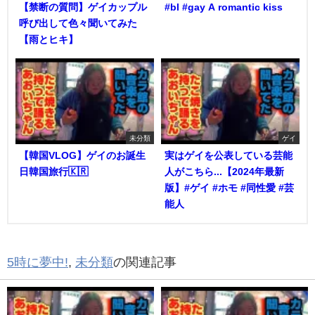
【禁断の質問】ゲイカップル
#bl #gay A romantic kiss
呼び出して色々聞いてみた
【雨とヒキ】
未分類
ゲイ
【韓国VLOG】ゲイのお誕生
実はゲイを公表している芸能
日韓国旅行🇰🇷
人がこちら...【2024年最新
版】#ゲイ #ホモ #同性愛 #芸
能人
5時に夢中!
,
未分類
の関連記事