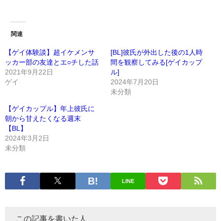
関連
【ゲイ体験談】超イケメンサ
[BL]彼氏が外出した後の1人時
ッカー部の友達とエ○チした話
間を観察してみる[ゲイカップ
2021年9月22日
ル]
ゲイ
2024年7月20日
未分類
【ゲイカップル】年上彼氏に
朝から甘えたくなる週末
【BL】
2024年3月2日
未分類
LINE
この記事を書いた人