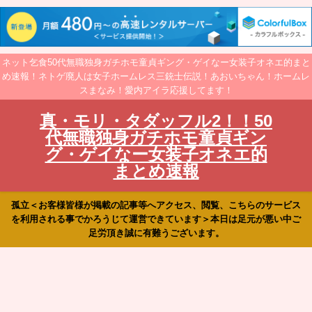
ネット乞食50代無職独身ガチホモ童貞ギング・ゲイなー女装子オネエ的まと
め速報！ネトゲ廃人は女子ホームレス三銃士伝説！あおいちゃん！ホームレ
スまなみ！愛内アイラ応援してます！
真・モリ・タダッフル2！！50
代無職独身ガチホモ童貞ギン
グ・ゲイなー女装子オネエ的
まとめ速報
孤立＜お客様皆様が掲載の記事等へアクセス、閲覧、こちらのサービス
を利用される事でかろうじて運営できています＞本日は足元が悪い中ご
足労頂き誠に有難うございます。