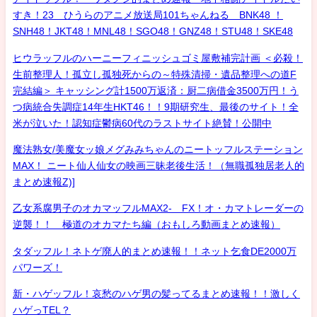
すき！23 ひうらのアニメ放送局101ちゃんねる BNK48 ！
SNH48！JKT48！MNL48！SGO48！GNZ48！STU48！SKE48
ヒウラッフルのハーニーフィニッシュゴミ屋敷補完計画 ＜必殺！
生前整理人！孤立し孤独死からの～特殊清掃・遺品整理への道F
完結編＞ キャッシング計1500万返済：厨二病借金3500万円！う
つ病統合失調症14年生HKT46！！9期研究生、最後のサイト！全
米が泣いた！認知症鬱病60代のラストサイト絶賛！公開中
魔法熟女/美魔女ッ娘メグみみちゃんのニートッフルステーション
MAX！ ニート仙人仙女の映画三昧老後生活！（無職孤独居老人的
まとめ速報Z)]
乙女系腐男子のオカマッフルMAX2- FX！オ・カマトレーダーの
逆襲！！ 極道のオカマたち編（おもしろ動画まとめ速報）
タダッフル！ネトゲ廃人的まとめ速報！！ネット乞食DE2000万
パワーズ！
新・ハゲッフル！哀愁のハゲ男の髪ってるまとめ速報！！激しく
ハゲっTEL？