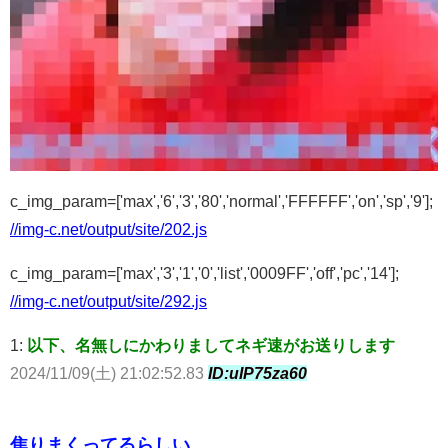
c_img_param=['max','6','3','80','normal','FFFFFF','on','sp','9'];
//img-c.net/output/site/202.js
c_img_param=['max','3','1','0','list','0009FF','off','pc','14'];
//img-c.net/output/site/292.js
1:
以下、名無しにかわりましてネギ速がお送りします
2024/11/09(土) 21:02:52.83
ID:uIP75za60
焦りまくってるらしい