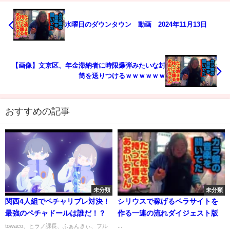
水曜日のダウンタウン 動画 2024年11月13日
【画像】文京区、年金滞納者に時限爆弾みたいな封
筒を送りつけるｗｗｗｗｗｗ
おすすめの記事
未分類
未分類
関西4人組でペチャリブレ対決！
シリウスで稼げるペラサイトを
最強のペチャドールは誰だ！？
作る一連の流れダイジェスト版
towaco、ヒラノ課長、ふぁんきぃ、フル
...