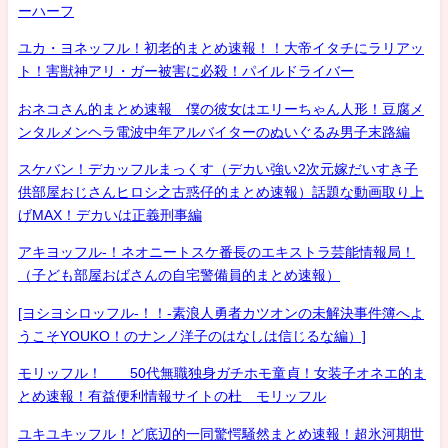
ーハーフ
ユカ・ヨネッフル！初老的まとめ速報！！大帝イタチにラリアッ
ト！害獣神アリ・ガー被害に必殺！パイルドライバー
おネコさん的まとめ速報 僕の彼女はエリーちゃん人形！豆腐メ
ンタルメンヘラ電波中年アルバイターのぬいぐるみ男子末路編
スケバン！デカッフルまっくす（デカい強い2次元嫁だいすき子
供部屋おじさんヒロシ之古惑仔的まとめ速報）話題な動画取り上
げMAX！デカいは正義刑事編
アキヨッフル-！ネオニートスケ番長のエキストラ芸能情報局！
（子ども部屋おばさんの自宅警備員的まとめ速報）
[ヨシヨシロッフル-！！-素浪人勇者カツオンの未解決事件簿へよ
うこそYOUKO！のナンノ洋子のはなしは信じるな編）]
モリッフル！ 50代無職独身ガチホモ童貞！女装子オネエ的ま
とめ速報！有益便利情報サイトの杜 モリッフル
ユキユキッフル！ど底辺的一同驚愕騒然まとめ速報！超氷河期世