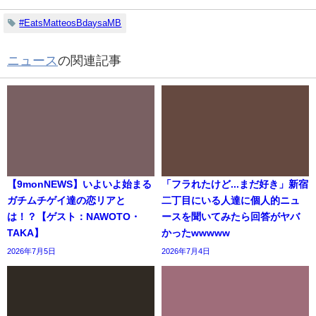
#EatsMatteosBdaysaMB
ニュース
の関連記事
【9monNEWS】いよいよ始まる
「フラれたけど...まだ好き」新宿
ガチムチゲイ達の恋リアと
二丁目にいる人達に個人的ニュ
は！？【ゲスト：NAWOTO・
ースを聞いてみたら回答がヤバ
TAKA】
かったwwwww
2026年7月5日
2026年7月4日