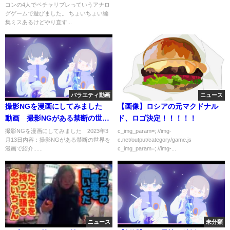
コンの4人でペチャリブレっていうアナロ
グゲームで遊びました。 ちょいちょい編
集ミスあるけどやり直す...
バラエティ動画
ニュース
撮影NGを漫画にしてみました
【画像】ロシアの元マクドナル
動画 撮影NGがある禁断の世界
ド、ロゴ決定！！！！！
を漫画で紹介 3月13日
撮影NGを漫画にしてみました 2023年3
c_img_param=; //img-
月13日内容：撮影NGがある禁断の世界を
c.net/output/category/game.js
漫画で紹介......
c_img_param=; //img-...
ニュース
未分類