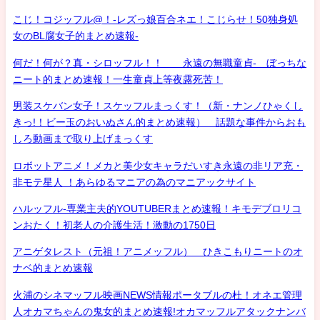
こじ！コジッフル@！-レズっ娘百合ネエ！こじらせ！50独身処
女のBL腐女子的まとめ速報-
何だ！何が？真・シロッフル！！ 永遠の無職童貞- ぼっちな
ニート的まとめ速報！一生童貞上等夜露死苦！
男装スケバン女子！スケッフルまっくす！（新・ナンノひゃくし
きっ!！ビー玉のおいぬさん的まとめ速報） 話題な事件からおも
しろ動画まで取り上げまっくす
ロボットアニメ！メカと美少女キャラだいすき永遠の非リア充・
非モテ星人 ！あらゆるマニアの為のマニアックサイト
ハルッフル-専業主夫的YOUTUBERまとめ速報！キモデブロリコ
ンおたく！初老人の介護生活！激動の1750日
アニゲタレスト（元祖！アニメッフル） ひきこもりニートのオ
ナベ的まとめ速報
火浦のシネマッフル映画NEWS情報ポータブルの杜！オネエ管理
人オカマちゃんの鬼女的まとめ速報!オカマッフルアタックナンバ