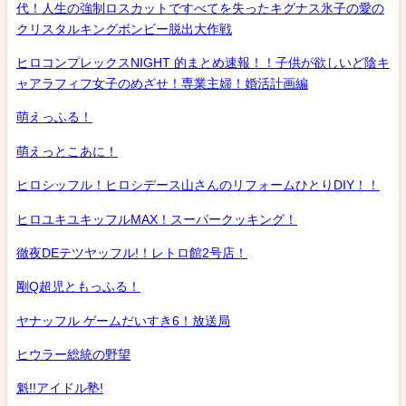
代！人生の強制ロスカットですべてを失ったキグナス氷子の愛の
クリスタルキングボンビー脱出大作戦
ヒロコンプレックスNIGHT 的まとめ速報！！子供が欲しいど陰キ
ャアラフィフ女子のめざせ！専業主婦！婚活計画編
萌えっふる！
萌えっとこあに！
ヒロシッフル！ヒロシデース山さんのリフォームひとりDIY！！
ヒロユキユキッフルMAX！スーパークッキング！
徹夜DEテツヤッフル!！レトロ館2号店！
剛Q超児ともっふる！
ヤナッフル ゲームだいすき6！放送局
ヒウラー総統の野望
魁!!アイドル塾!