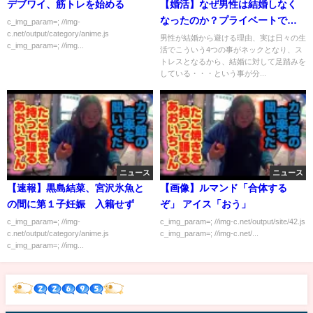
デブワイ、筋トレを始める
【婚活】なぜ男性は結婚しなく
なったのか？プライベートでこ
c_img_param=; //img-
c.net/output/category/anime.js
れをクリアできないと女は結婚
男性が結婚から避ける理由、実は日々の生
c_img_param=; //img...
活でこういう4つの事がネックとなり、ス
できない
トレスとなるから、結婚に対して足踏みを
している・・・という事が分...
ニュース
ニュース
【速報】黒島結菜、宮沢氷魚と
【画像】ルマンド「合体する
の間に第１子妊娠 入籍せず
ぞ」 アイス「おう」
c_img_param=; //img-
c_img_param=; //img-c.net/output/site/42.js
c.net/output/category/anime.js
c_img_param=; //img-c.net/...
c_img_param=; //img...