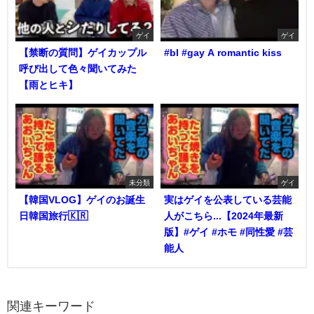
ゲイ
ゲイ
【禁断の質問】ゲイカップル
#bl #gay A romantic kiss
呼び出して色々聞いてみた
【雨とヒキ】
未分類
ゲイ
【韓国VLOG】ゲイのお誕生
実はゲイを公表している芸能
日韓国旅行🇰🇷
人がこちら...【2024年最新
版】#ゲイ #ホモ #同性愛 #芸
能人
関連キーワード