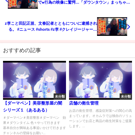
で●行為の映像に驚愕...「ダウンタウン」まっちゃん
を必死に擁護した"松本軍団"がテレビから排除開始
の現在に言葉を失う...
z李こと田記正規、文春記者とともについに逮捕され
る。 #ニュース #shorts #z李 #クレイジージャーニ
ー #立花孝志 #反社 #中国共産党
おすすめの記事
未分類
未分類
【ダーマペン】美容整形屋の闇
店舗の衛生管理
シリーズ１（あるある）
お店の衛生管理、感染症対策への関心の高
まっています。オカムラでは独自のソリュ
＃ダーマペン＃美容整形＃ダーマペン 効
ーションでお店と商品の衛生対策をご提案
果＃ダウンタイム 色々やって行きます
します。...
基本自分が興味ある事追いかけて行きます
チャンネルの登録をお願い...