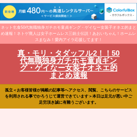
ネット乞食50代無職独身ガチホモ童貞ギング・ゲイなー女装子オネエ的まと
め速報！ネトゲ廃人は女子ホームレス三銃士伝説！あおいちゃん！ホームレ
スまなみ！愛内アイラ応援してます！
真・モリ・タダッフル2！！50
代無職独身ガチホモ童貞ギン
グ・ゲイなー女装子オネエ的
まとめ速報
孤立＜お客様皆様が掲載の記事等へアクセス、閲覧、こちらのサービス
を利用される事でかろうじて運営できています＞本日は足元が悪い中ご
足労頂き誠に有難うございます。