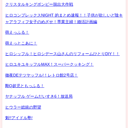
クリスタルキングボンビー脱出大作戦
ヒロコンプレックスNIGHT 的まとめ速報！！子供が欲しいど陰キ
ャアラフィフ女子のめざせ！専業主婦！婚活計画編
萌えっふる！
萌えっとこあに！
ヒロシッフル！ヒロシデース山さんのリフォームひとりDIY！！
ヒロユキユキッフルMAX！スーパークッキング！
徹夜DEテツヤッフル!！レトロ館2号店！
剛Q超児ともっふる！
ヤナッフル ゲームだいすき6！放送局
ヒウラー総統の野望
魁!!アイドル塾!