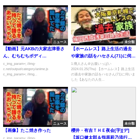
ニュース
未分類
【動画】元AKBの大家志津香さ
【ホームレス】路上生活の過去
ん、むちむちボディ
や家族の話をハセさん(71)に伺い
（B96W93H104）になっていた
ました【あなたの人生教えてく
c_img_param=; //img-
1:廃人さん＠お腹いっぱい
c.net/output/category/anime.js
2024.01.25(Thu) 【ホームレス】路上生活
ださい】
c_img_param=; //img...
の過去や家族の話をハセさん(71)に伺いま
した【あなたの人生...
ニュース
未分類
【画像】たこ焼き作った
櫻井・有吉ＴＨＥ夜会[字][デ]
【坂口健太郎＆指原莉乃流行り
c_img_param=; //img-