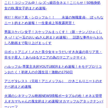
こじ！コジッフル@！-レズっ娘百合ネエ！こじらせ！50独身処
女のBL腐女子的まとめ速報-
何だ！何が？真・シロッフル！！ 永遠の無職童貞- ぼっちな
ニート的まとめ速報！一生童貞上等夜露死苦！
男装スケバン女子！スケッフルまっくす！（新・ナンノひゃくし
きっ!！ビー玉のおいぬさん的まとめ速報） 話題な事件からおも
しろ動画まで取り上げまっくす
ロボットアニメ！メカと美少女キャラだいすき永遠の非リア充・
非モテ星人 ！あらゆるマニアの為のマニアックサイト
ハルッフル-専業主夫的YOUTUBERまとめ速報！キモデブロリコ
ンおたく！初老人の介護生活！激動の1750日
アニゲタレスト（元祖！アニメッフル） ひきこもりニートのオ
ナベ的まとめ速報
火浦のシネマッフル映画NEWS情報ポータブルの杜！オネエ管理
人オカマちゃんの鬼女的まとめ速報!オカマッフルアタックナンバ
ーハーフ