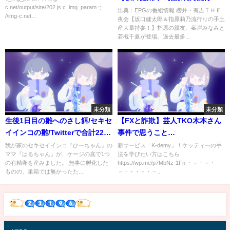
c.net/output/site/202.js c_img_param=;
の手土産大量持参！】 …の番組
出典：EPGの番組情報 櫻井・有吉ＴＨＥ
//img-c.net...
夜会【坂口健太郎＆指原莉乃流行りの手土
内容解析まとめ
産大量持参！】指原の親友、峯岸みなみと
若槻千夏が登場。過去最多...
未分類
未分類
生後1日目の雛へのさし餌/セキセ
【FXと詐欺】芸人TKO木本さん
イインコの雛/Twitterで合計22万
事件で思うこと…
回再生された動画のまとめ
我が家のセキセイインコ『ひーちゃん』の
新サービス「K-demy」！ケッティーの手
ママ『はるちゃん』が、ケージの底で1つ
法を学びたい方はこちら
の有精卵を産みました。 無事に孵化した
https://wp.me/p7MbNz-1Fn ・－・－・
ものの、巣箱では無かったた...
－・－・－・－...