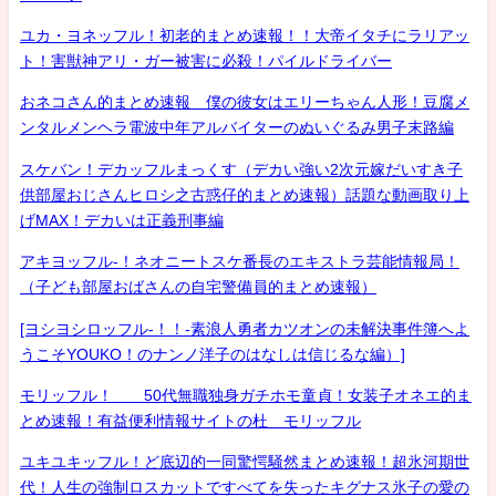
ユカ・ヨネッフル！初老的まとめ速報！！大帝イタチにラリアッ
ト！害獣神アリ・ガー被害に必殺！パイルドライバー
おネコさん的まとめ速報 僕の彼女はエリーちゃん人形！豆腐メ
ンタルメンヘラ電波中年アルバイターのぬいぐるみ男子末路編
スケバン！デカッフルまっくす（デカい強い2次元嫁だいすき子
供部屋おじさんヒロシ之古惑仔的まとめ速報）話題な動画取り上
げMAX！デカいは正義刑事編
アキヨッフル-！ネオニートスケ番長のエキストラ芸能情報局！
（子ども部屋おばさんの自宅警備員的まとめ速報）
[ヨシヨシロッフル-！！-素浪人勇者カツオンの未解決事件簿へよ
うこそYOUKO！のナンノ洋子のはなしは信じるな編）]
モリッフル！ 50代無職独身ガチホモ童貞！女装子オネエ的ま
とめ速報！有益便利情報サイトの杜 モリッフル
ユキユキッフル！ど底辺的一同驚愕騒然まとめ速報！超氷河期世
代！人生の強制ロスカットですべてを失ったキグナス氷子の愛の