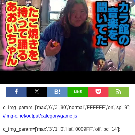
LINE
c_img_param=['max','6','3','80','normal','FFFFFF','on','sp','9'];
//img-c.net/output/category/game.js
c_img_param=['max','3','1','0','list','0009FF','off','pc','14'];