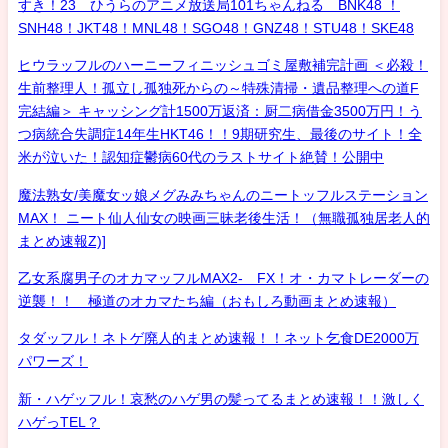
すき！23 ひうらのアニメ放送局101ちゃんねる BNK48 ！
SNH48！JKT48！MNL48！SGO48！GNZ48！STU48！SKE48
ヒウラッフルのハーニーフィニッシュゴミ屋敷補完計画 ＜必殺！
生前整理人！孤立し孤独死からの～特殊清掃・遺品整理への道F
完結編＞ キャッシング計1500万返済：厨二病借金3500万円！う
つ病統合失調症14年生HKT46！！9期研究生、最後のサイト！全
米が泣いた！認知症鬱病60代のラストサイト絶賛！公開中
魔法熟女/美魔女ッ娘メグみみちゃんのニートッフルステーション
MAX！ ニート仙人仙女の映画三昧老後生活！（無職孤独居老人的
まとめ速報Z)]
乙女系腐男子のオカマッフルMAX2- FX！オ・カマトレーダーの
逆襲！！ 極道のオカマたち編（おもしろ動画まとめ速報）
タダッフル！ネトゲ廃人的まとめ速報！！ネット乞食DE2000万
パワーズ！
新・ハゲッフル！哀愁のハゲ男の髪ってるまとめ速報！！激しく
ハゲっTEL？