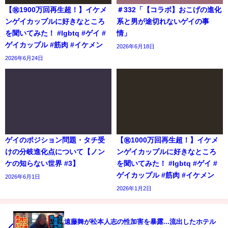
【㊗️1900万回再生超！】イケメ
＃332「【コラボ】おこげの進化
ンゲイカップルに好きなところ
系と男が途切れないゲイの事
を聞いてみた！ #lgbtq #ゲイ #
情」
ゲイカップル #筋肉 #イケメン
2026年6月18日
2026年6月24日
ゲイのポジション問題・タチ受
【㊗️1000万回再生超！】イケメ
けの分岐進化点について【ノン
ンゲイカップルに好きなところ
ケの知らない世界 #3】
を聞いてみた！ #lgbtq #ゲイ #
ゲイカップル #筋肉 #イケメン
2026年6月1日
2026年1月2日
遠藤舞が松本人志の性加害を暴露...流出したホテル