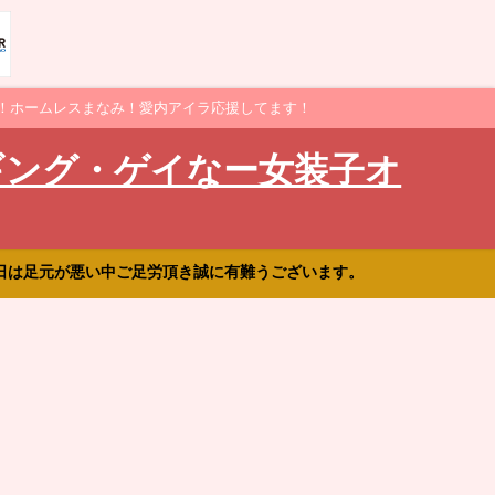
！ホームレスまなみ！愛内アイラ応援してます！
ギング・ゲイなー女装子オ
日は足元が悪い中ご足労頂き誠に有難うございます。