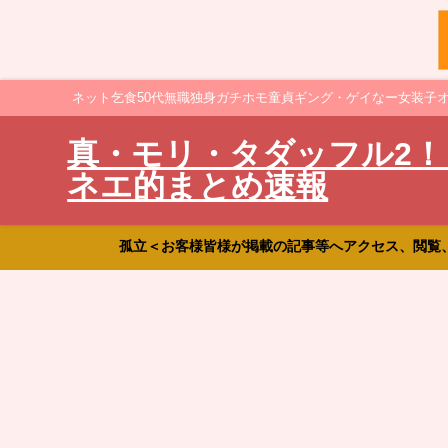
ネット乞食50代無職独身ガチホモ童貞ギング・ゲイなー女装子
真・モリ・タダッフル2！
ネエ的まとめ速報
孤立＜お客様皆様が掲載の記事等へアクセス、閲覧