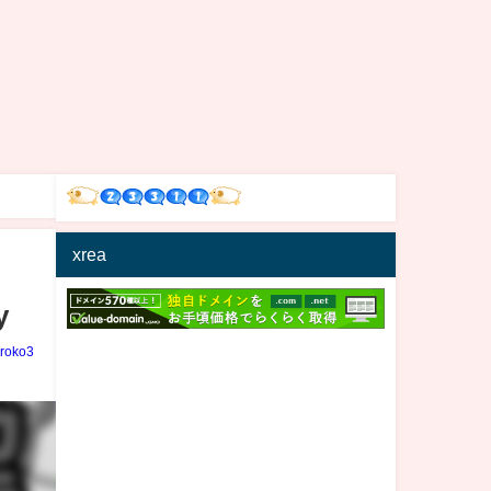
xrea
y
iroko3