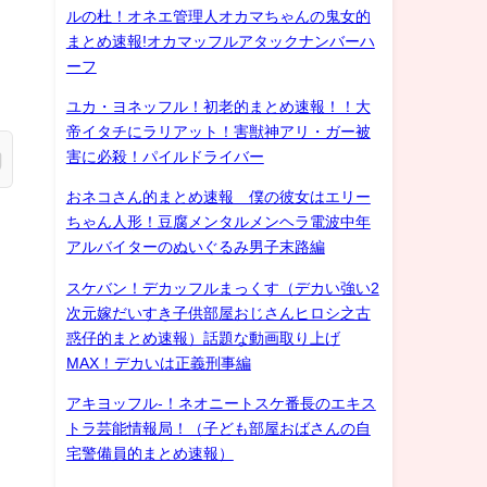
ルの杜！オネエ管理人オカマちゃんの鬼女的
まとめ速報!オカマッフルアタックナンバーハ
ーフ
ユカ・ヨネッフル！初老的まとめ速報！！大
帝イタチにラリアット！害獣神アリ・ガー被
害に必殺！パイルドライバー
おネコさん的まとめ速報 僕の彼女はエリー
ちゃん人形！豆腐メンタルメンヘラ電波中年
アルバイターのぬいぐるみ男子末路編
スケバン！デカッフルまっくす（デカい強い2
次元嫁だいすき子供部屋おじさんヒロシ之古
惑仔的まとめ速報）話題な動画取り上げ
MAX！デカいは正義刑事編
アキヨッフル-！ネオニートスケ番長のエキス
トラ芸能情報局！（子ども部屋おばさんの自
宅警備員的まとめ速報）