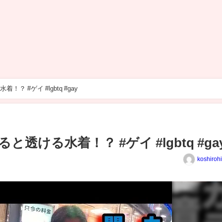
 #ゲイ #lgbtq #gay
透ける水着！？ #ゲイ #lgbtq #ga
koshiroh