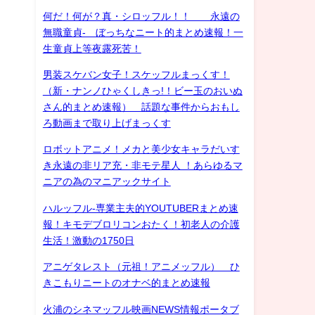
何だ！何が？真・シロッフル！！ 永遠の
無職童貞- ぼっちなニート的まとめ速報！一
生童貞上等夜露死苦！
男装スケバン女子！スケッフルまっくす！
（新・ナンノひゃくしきっ!！ビー玉のおいぬ
さん的まとめ速報） 話題な事件からおもし
ろ動画まで取り上げまっくす
ロボットアニメ！メカと美少女キャラだいす
き永遠の非リア充・非モテ星人 ！あらゆるマ
ニアの為のマニアックサイト
ハルッフル-専業主夫的YOUTUBERまとめ速
報！キモデブロリコンおたく！初老人の介護
生活！激動の1750日
アニゲタレスト（元祖！アニメッフル） ひ
きこもりニートのオナベ的まとめ速報
火浦のシネマッフル映画NEWS情報ポータブ