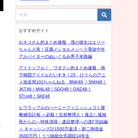
おすすめサイト
おネコさん的まとめ速報 僕の彼女はエリー
ちゃん人形！豆腐メンタルメンヘラ電波中年
アルバイターのぬいぐるみ男子末路編
アイドッフル！ ワタクシ的まとめ速報 地
下格闘アイドルだいすき！23 ひうらのアニ
メ放送局101ちゃんねる BNK48 ！SNH48！
JKT48！MNL48！SGO48！GNZ48！
STU48！SKE48
ヒウラッフルのハーニーフィニッシュゴミ屋
敷補完計画 ＜必殺！生前整理人！孤立し孤独
死からの～特殊清掃・遺品整理への道F完結編
た
＞ キャッシング計1500万返済：厨二病借金
3500万円！うつ病統合失調症14年生