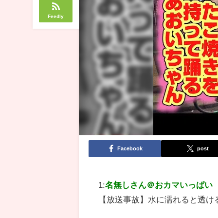
Feedly
Facebook
post
1:
名無しさん＠おカマいっぱい
【放送事故】水に濡れると透ける水着