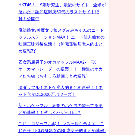
HKT46！！9期研究生、最後のサイト！全米が
泣いた！認知症鬱病60代のラストサイト絶
賛！公開中
魔法熟女/美魔女ッ娘メグみみちゃんのニート
ッフルステーションMAX！ ニート仙人仙女の
映画三昧老後生活！（無職孤独居老人的まと
め速報Z)]
乙女系腐男子のオカマッフルMAX2- FX！
オ・カマトレーダーの逆襲！！ 極道のオカ
マたち編（おもしろ動画まとめ速報）
タダッフル！ネトゲ廃人的まとめ速報！！ネ
ット乞食DE2000万パワーズ！
新・ハゲッフル！哀愁のハゲ男の髪ってるま
とめ速報！！激しくハゲっTEL？
こじ！コジッフル@！-レズっ娘百合ネエ！こ
じらせ！50独身処女のBL腐女子的まとめ速報-