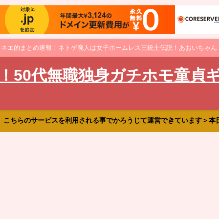
オネエ的まとめ速報！ネトゲ廃人は女子ホームレス三銃士伝説！あおいちゃん
！50代無職独身ガチホモ童貞
、こちらのサービスを利用される事でかろうじて運営できています＞本