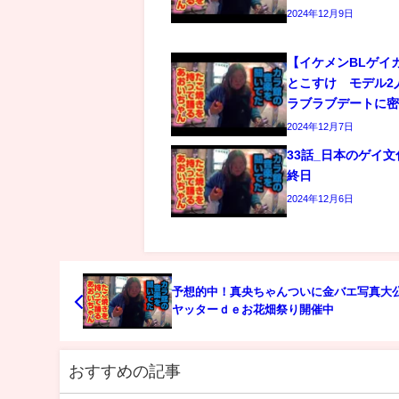
2024年12月9日
【イケメンBLゲイ
とこすけ モデル2
ラブラブデートに
2024年12月7日
33話_日本のゲイ
終日
2024年12月6日
予想的中！真央ちゃんついに金バエ写真大
ヤッターｄｅお花畑祭り開催中
おすすめの記事