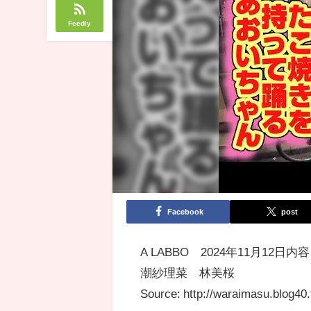
Feedly
Facebook
post
A LABBO 2024年11月
潮紗理菜 林美桜
Source: http://waraimasu.blog40