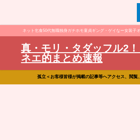
ネット乞食50代無職独身ガチホモ童貞ギング・ゲイなー女装子
真・モリ・タダッフル2！
ネエ的まとめ速報
孤立＜お客様皆様が掲載の記事等へアクセス、閲覧