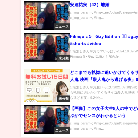
安達祐実（42）離婚
c_img_param=; //img-c.net/output/category/a
c_img_param=; //img...
ニュース
Filmquiz 5 - Gay Edition 🏳️‍🌈 #ga
#shorts #video
1:名無しさん＠おカマいっぱい2024.10.02(We
Filmquiz 5 - Gay Edition 🏳&#xfe...
未分類
どこまでも執拗に追いかけてくる
人鬼 映画『殺人鬼から逃げる夜』9
1:名無しさん＠お腹いっぱい2021.09.18(Sat
も執拗に追いかけてくるサイコ殺人鬼 映画
ら逃げる夜』9.24公...
未分類
【画像】この女子大生8人の中でど
ぶかでセンスがわかるという
c_img_param=; //img-c.net/output/category/a
c_img_param=; //img...
ニュース