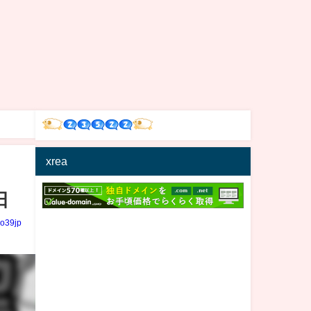
xrea
日
io39jp