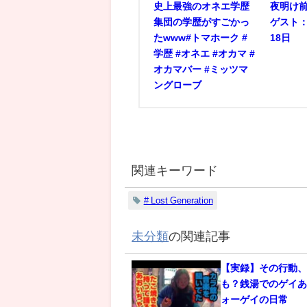
史上最強のオネエ学歴
夜明け前
集団の学歴がすごかっ
ゲスト：
たwww#トマホーク #
18日
学歴 #オネエ #オカマ #
オカマバー #ミッツマ
ングローブ
関連キーワード
# Lost Generation
未分類
の関連記事
【実録】その行動
も？銭湯でのゲイあ
ォーゲイの日常