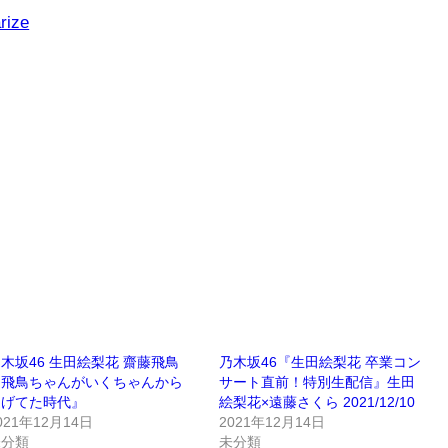
rize
木坂46 生田絵梨花 齋藤飛鳥
乃木坂46『生田絵梨花 卒業コン
『飛鳥ちゃんがいくちゃんから
サート直前！特別生配信』生田
逃げてた時代』
絵梨花×遠藤さくら 2021/12/10
021年12月14日
2021年12月14日
未分類
未分類