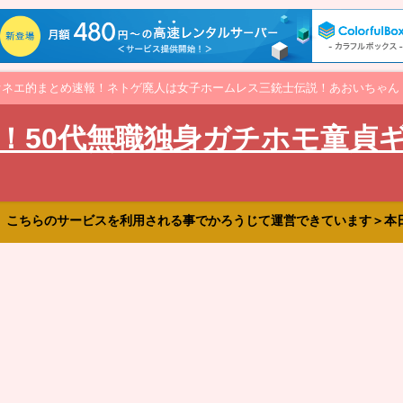
オネエ的まとめ速報！ネトゲ廃人は女子ホームレス三銃士伝説！あおいちゃん
！50代無職独身ガチホモ童貞
、こちらのサービスを利用される事でかろうじて運営できています＞本