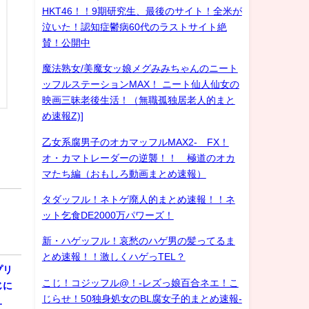
HKT46！！9期研究生、最後のサイト！全米が
泣いた！認知症鬱病60代のラストサイト絶
賛！公開中
魔法熟女/美魔女ッ娘メグみみちゃんのニート
ッフルステーションMAX！ ニート仙人仙女の
映画三昧老後生活！（無職孤独居老人的まと
め速報Z)]
乙女系腐男子のオカマッフルMAX2- FX！
オ・カマトレーダーの逆襲！！ 極道のオカ
マたち編（おもしろ動画まとめ速報）
タダッフル！ネトゲ廃人的まとめ速報！！ネ
ット乞食DE2000万パワーズ！
新・ハゲッフル！哀愁のハゲ男の髪ってるま
とめ速報！！激しくハゲっTEL？
プリ
こじ！コジッフル@！-レズっ娘百合ネエ！こ
じに
じらせ！50独身処女のBL腐女子的まとめ速報-
…