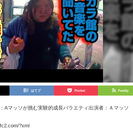
はてブ
Pocket
Feedly
12日内容：Aマッソが挑む実験的成長バラエティ出演者：Ａマッ
.fc2.com/?xml