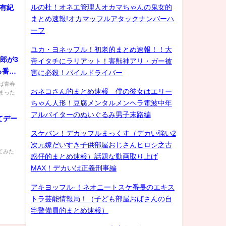
ルの杜！オネエ管理人オカマちゃんの鬼女的
島有紀
まとめ速報!オカマッフルアタックナンバーハ
ーフ
ユカ・ヨネッフル！初老的まとめ速報！！大
四郎が3
帝イタチにラリアット！害獣神アリ・ガー被
る番
害に必殺！パイルドライバー
らば青春
おネコさん的まとめ速報 僕の彼女はエリー
まった
ちゃん人形！豆腐メンタルメンヘラ電波中年
アルバイターのぬいぐるみ男子末路編
てデー
スケバン！デカッフルまっくす（デカい強い2
次元嫁だいすき子供部屋おじさんヒロシ之古
てみた
惑仔的まとめ速報）話題な動画取り上げ
MAX！デカいは正義刑事編
アキヨッフル-！ネオニートスケ番長のエキス
トラ芸能情報局！（子ども部屋おばさんの自
宅警備員的まとめ速報）