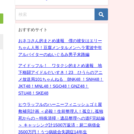
おすすめサイト
おネコさん的まとめ速報 僕の彼女はエリー
ちゃん人形！豆腐メンタルメンヘラ電波中年
アルバイターのぬいぐるみ男子末路編
アイドッフル！ ワタクシ的まとめ速報 地
下格闘アイドルだいすき！23 ひうらのアニ
メ放送局101ちゃんねる BNK48 ！SNH48！
JKT48！MNL48！SGO48！GNZ48！
STU48！SKE48
ヒウラッフルのハーニーフィニッシュゴミ屋
敷補完計画 ＜必殺！生前整理人！孤立し孤独
死からの～特殊清掃・遺品整理への道F完結編
＞ キャッシング計1500万返済：厨二病借金
3500万円！うつ病統合失調症14年生