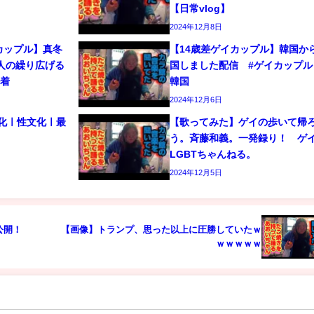
【日常vlog】
2024年12月8日
カップル】真冬
【14歳差ゲイカップル】韓国か
人の繰り広げる
国しました配信 #ゲイカップル 
密着
韓国
2024年12月6日
文化ㅣ性文化ㅣ最
【歌ってみた】ゲイの歩いて帰
う。斉藤和義。一発録り！ 
LGBTちゃんねる。
2024年12月5日
公開！
【画像】トランプ、思った以上に圧勝していたｗ
ｗｗｗｗｗ