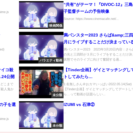
“共有”がテーマ！『DIVOC-12』三
子監督チームの予告映像
nime.js
Source: https://www.cinemacafe.net/...
映画関係
y
満パンスター2023 さらば&amp;三
月にライブすることだけ決まってい
組 3月20日
d)
満パンスター2023 2023年3月20日内容：さ
の光と三四郎が３月にライブをすることだけ決
状態でそのライブに向けて奮闘する過...
バラエティ動画
サイコ殺
【Tinder企画】ゲイとマッチングし
.24公開
トしてみたら…
) どこまで
1:名無しさん＠おカマいっぱい2022.05.14(Sat)
『殺人鬼か
【Tinder企画】ゲイとマッチングしてデートし
ら…って動画が話題らしい...
未分類
の子を選
IZUMI vs 石津②
...
nime.js
未分類