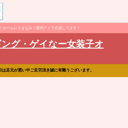
！ホームレスまなみ！愛内アイラ応援してます！
ギング・ゲイなー女装子オ
日は足元が悪い中ご足労頂き誠に有難うございます。