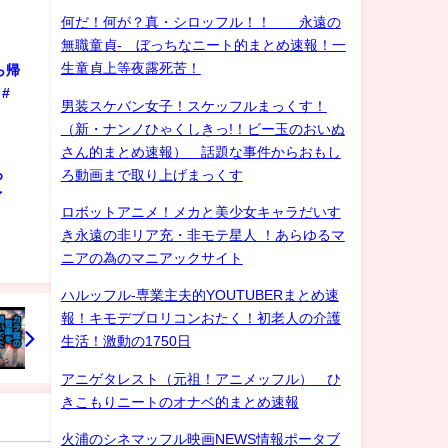
何だ！何が？真・シロッフル！！ 永遠の
無職童貞- ぼっちなニート的まとめ速報！一
生童貞上等夜露死苦！
ら帰
#
男装スケバン女子！スケッフルまっくす！
（新・ナンノひゃくしきっ!！ビー玉のおいぬ
さん的まとめ速報） 話題な事件からおもし
ろ
ろ動画まで取り上げまっくす
ゲイ
ロボットアニメ！メカと美少女キャラだいす
き永遠の非リア充・非モテ星人 ！あらゆるマ
ニアの為のマニアックサイト
ハルッフル-専業主夫的YOUTUBERまとめ速
報！キモデブロリコンおたく！初老人の介護
生活！激動の1750日
アニゲタレスト（元祖！アニメッフル） ひ
きこもりニートのオナベ的まとめ速報
火浦のシネマッフル映画NEWS情報ポータブ