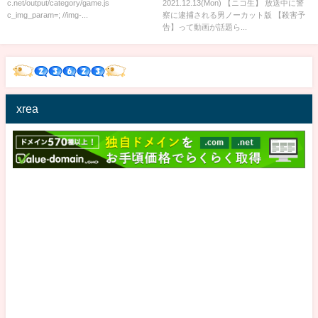
c.net/output/category/game.js
2021.12.13(Mon) 【ニコ生】 放送中に警
c_img_param=; //img-...
察に逮捕される男ノーカット版 【殺害予
告】って動画が話題ら...
xrea