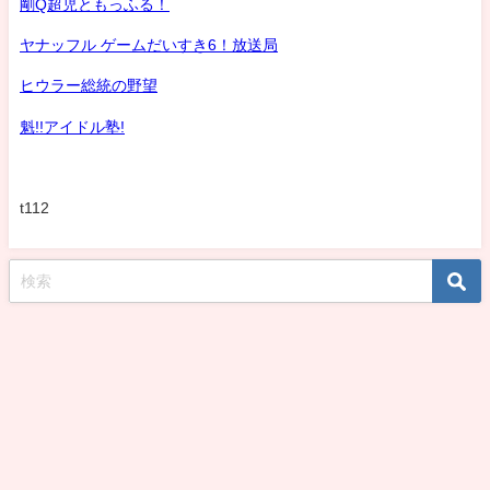
剛Q超児ともっふる！
ヤナッフル ゲームだいすき6！放送局
ヒウラー総統の野望
魁!!アイドル塾!
t112