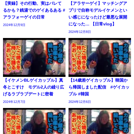
【実録】その行動、実はバレて
【アラサーゲイ】マッチングア
るかも？銭湯でのゲイあるある #
プリで自称モデルイケメンとい
アラフォーゲイの日常
い感じになったけど最悪な展開
になった… 【日常vlog】
2024年12月9日
2024年12月8日
【イケメンBLゲイカップル】真
【14歳差ゲイカップル】韓国か
冬とこすけ モデル2人の繰り広
ら帰国しました配信 #ゲイカッ
げるラブラブデートに密着
プル #韓国
2024年12月7日
2024年12月6日