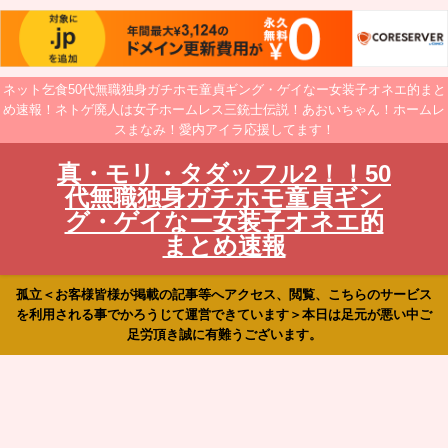
ネット乞食50代無職独身ガチホモ童貞ギング・ゲイなー女装子オネエ的まと
め速報！ネトゲ廃人は女子ホームレス三銃士伝説！あおいちゃん！ホームレ
スまなみ！愛内アイラ応援してます！
真・モリ・タダッフル2！！50
代無職独身ガチホモ童貞ギン
グ・ゲイなー女装子オネエ的
まとめ速報
孤立＜お客様皆様が掲載の記事等へアクセス、閲覧、こちらのサービス
を利用される事でかろうじて運営できています＞本日は足元が悪い中ご
足労頂き誠に有難うございます。