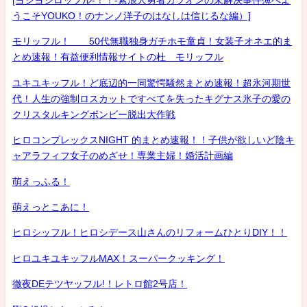
[ヨシヨシロッフル-！！-素浪人勇者カツオンの未解決事件簿へよ
うこそYOUKO！のナンノ洋子のはなしは信じるな編）]
モリッフル！ 50代無職独身ガチホモ童貞！女装子オネエ的ま
とめ速報！有益便利情報サイトの杜 モリッフル
ユキユキッフル！ど底辺的一同驚愕騒然まとめ速報！超氷河期世
代！人生の強制ロスカットですべてを失ったキグナス氷子の愛の
クリスタルキングボンビー脱出大作戦
ヒロコンプレックスNIGHT 的まとめ速報！！子供が欲しいど陰キ
ャアラフィフ女子のめざせ！専業主婦！婚活計画編
萌えっふる！
萌えっとこあに！
ヒロシッフル！ヒロシデース山さんのリフォームひとりDIY！！
ヒロユキユキッフルMAX！スーパークッキング！
徹夜DEテツヤッフル!！レトロ館2号店！