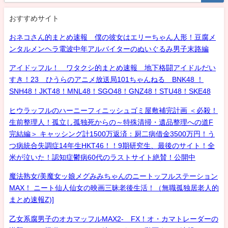
おすすめサイト
おネコさん的まとめ速報 僕の彼女はエリーちゃん人形！豆腐メ
ンタルメンヘラ電波中年アルバイターのぬいぐるみ男子末路編
アイドッフル！ ワタクシ的まとめ速報 地下格闘アイドルだい
すき！23 ひうらのアニメ放送局101ちゃんねる BNK48 ！
SNH48！JKT48！MNL48！SGO48！GNZ48！STU48！SKE48
ヒウラッフルのハーニーフィニッシュゴミ屋敷補完計画 ＜必殺！
生前整理人！孤立し孤独死からの～特殊清掃・遺品整理への道F
完結編＞ キャッシング計1500万返済：厨二病借金3500万円！う
つ病統合失調症14年生HKT46！！9期研究生、最後のサイト！全
米が泣いた！認知症鬱病60代のラストサイト絶賛！公開中
魔法熟女/美魔女ッ娘メグみみちゃんのニートッフルステーション
MAX！ ニート仙人仙女の映画三昧老後生活！（無職孤独居老人的
まとめ速報Z)]
乙女系腐男子のオカマッフルMAX2- FX！オ・カマトレーダーの