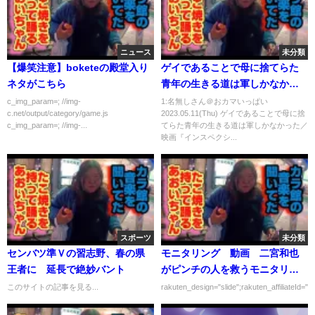
ニュース
未分類
【爆笑注意】boketeの殿堂入り
ゲイであることで母に捨てらた
ネタがこちら
青年の生きる道は軍しかなかっ
た／映画『インスペクション こ
c_img_param=; //img-
1:名無しさん＠おカマいっぱい
c.net/output/category/game.js
2023.05.11(Thu) ゲイであることで母に捨
こで生きる』予告編
c_img_param=; //img-...
てらた青年の生きる道は軍しかなかった／
映画『インスペクシ...
スポーツ
未分類
センバツ準Ｖの習志野、春の県
モニタリング 動画 二宮和也
王者に 延長で絶妙バント
がピンチの人を救うモニタリン
グに挑戦 7月4日
このサイトの記事を見る...
rakuten_design="slide";rakuten_affiliateId="0