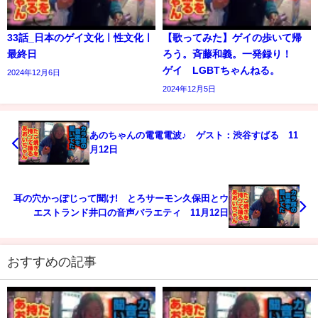
33話_日本のゲイ文化ㅣ性文化ㅣ
【歌ってみた】ゲイの歩いて帰
最終日
ろう。斉藤和義。一発録り！
ゲイ LGBTちゃんねる。
2024年12月6日
2024年12月5日
あのちゃんの電電電波♪ ゲスト：渋谷すばる 11
月12日
耳の穴かっぽじって聞け! とろサーモン久保田とウ
エストランド井口の音声バラエティ 11月12日
おすすめの記事