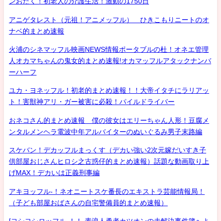
ンおたく！初老人の介護生活！激動の1750日
アニゲタレスト（元祖！アニメッフル） ひきこもりニートのオ
ナベ的まとめ速報
火浦のシネマッフル映画NEWS情報ポータブルの杜！オネエ管理
人オカマちゃんの鬼女的まとめ速報!オカマッフルアタックナンバ
ーハーフ
ユカ・ヨネッフル！初老的まとめ速報！！大帝イタチにラリアッ
ト！害獣神アリ・ガー被害に必殺！パイルドライバー
おネコさん的まとめ速報 僕の彼女はエリーちゃん人形！豆腐メ
ンタルメンヘラ電波中年アルバイターのぬいぐるみ男子末路編
スケバン！デカッフルまっくす（デカい強い2次元嫁だいすき子
供部屋おじさんヒロシ之古惑仔的まとめ速報）話題な動画取り上
げMAX！デカいは正義刑事編
アキヨッフル-！ネオニートスケ番長のエキストラ芸能情報局！
（子ども部屋おばさんの自宅警備員的まとめ速報）