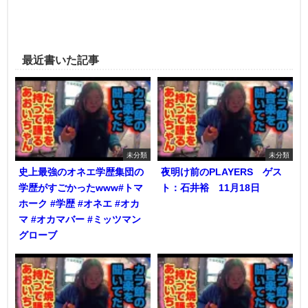
最近書いた記事
未分類
未分類
史上最強のオネエ学歴集団の
夜明け前のPLAYERS ゲス
学歴がすごかったwww#トマ
ト：石井裕 11月18日
ホーク #学歴 #オネエ #オカ
マ #オカマバー #ミッツマン
グローブ