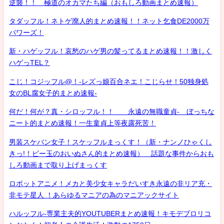
逆襲！！ 極道のオカマたち編（おもしろ動画まとめ速報）
タダッフル！ネトゲ廃人的まとめ速報！！ネット乞食DE2000万
パワーズ！
新・ハゲッフル！哀愁のハゲ男の髪ってるまとめ速報！！激しく
ハゲっTEL？
こじ！コジッフル@！-レズっ娘百合ネエ！こじらせ！50独身処
女のBL腐女子的まとめ速報-
何だ！何が？真・シロッフル！！ 永遠の無職童貞- ぼっちな
ニート的まとめ速報！一生童貞上等夜露死苦！
男装スケバン女子！スケッフルまっくす！（新・ナンノひゃくし
きっ!！ビー玉のおいぬさん的まとめ速報） 話題な事件からおも
しろ動画まで取り上げまっくす
ロボットアニメ！メカと美少女キャラだいすき永遠の非リア充・
非モテ星人 ！あらゆるマニアの為のマニアックサイト
ハルッフル-専業主夫的YOUTUBERまとめ速報！キモデブロリコ