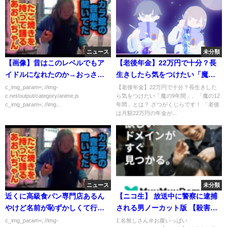
ニュース
未分類
【画像】昔はこのレベルでもア
【老後年金】22万円で十分？長
イドルになれたのか→おっさん
生きしたら気をつけたい「魔の9
ブチギレｗｗｗｗｗ
年間」、「魔の12年間」とは？
c_img_param=; //img-
【老後年金】22万円で十分？長生きした
c.net/output/category/anime.js
ら気をつけたい「魔の9年間」、「魔の12
c_img_param=; //img...
年間」とは？ ざつがくじらです！ 「老後
は月額22万円の年金が...
ニュース
未分類
近くに高級食パン専門店あるん
【ニコ生】 放送中に警察に逮捕
やけど名前が恥ずかしくて行け
される男ノーカット版 【殺害予
ない…
告】
c_img_param=; //img-
1:名無しさん＠お腹いっぱい