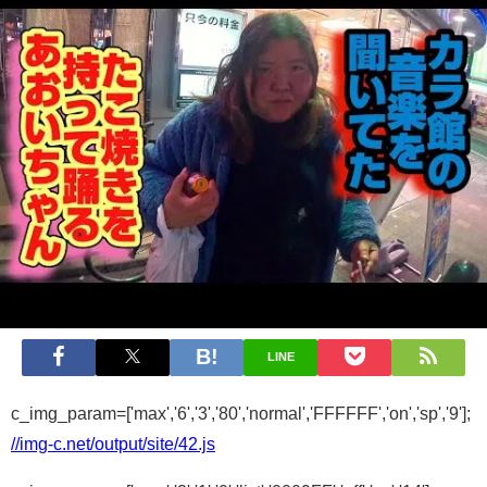
LINE
c_img_param=['max','6','3','80','normal','FFFFFF','on','sp','9'];
//img-c.net/output/site/42.js