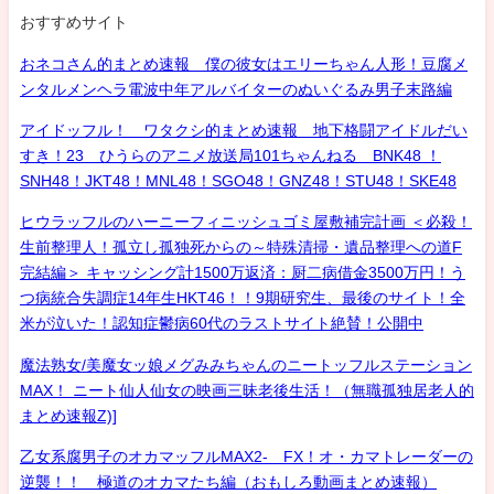
おすすめサイト
おネコさん的まとめ速報 僕の彼女はエリーちゃん人形！豆腐メ
ンタルメンヘラ電波中年アルバイターのぬいぐるみ男子末路編
アイドッフル！ ワタクシ的まとめ速報 地下格闘アイドルだい
すき！23 ひうらのアニメ放送局101ちゃんねる BNK48 ！
SNH48！JKT48！MNL48！SGO48！GNZ48！STU48！SKE48
ヒウラッフルのハーニーフィニッシュゴミ屋敷補完計画 ＜必殺！
生前整理人！孤立し孤独死からの～特殊清掃・遺品整理への道F
完結編＞ キャッシング計1500万返済：厨二病借金3500万円！う
つ病統合失調症14年生HKT46！！9期研究生、最後のサイト！全
米が泣いた！認知症鬱病60代のラストサイト絶賛！公開中
魔法熟女/美魔女ッ娘メグみみちゃんのニートッフルステーション
MAX！ ニート仙人仙女の映画三昧老後生活！（無職孤独居老人的
まとめ速報Z)]
乙女系腐男子のオカマッフルMAX2- FX！オ・カマトレーダーの
逆襲！！ 極道のオカマたち編（おもしろ動画まとめ速報）