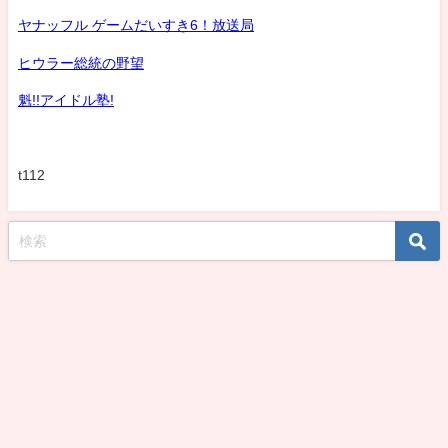
ヤナッフル ゲームだいすき6！放送局
ヒウラー総統の野望
魁!!アイドル塾!
t112