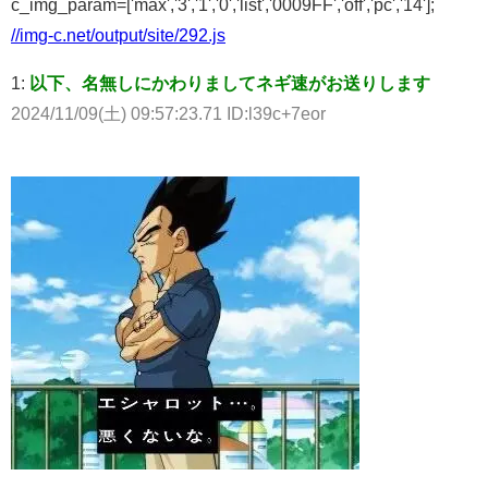
c_img_param=['max','3','1','0','list','0009FF','off','pc','14'];
//img-c.net/output/site/292.js
1:
以下、名無しにかわりましてネギ速がお送りします
2024/11/09(土) 09:57:23.71 ID:l39c+7eor