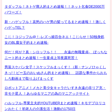
タダッフル！ネトゲ廃人的まとめ速報！！ネット乞食DE2000万
パワーズ！
新・ハゲッフル！哀愁のハゲ男の髪ってるまとめ速報！！激しく
ハゲっTEL？
こじ！コジッフル@！-レズっ娘百合ネエ！こじらせ！50独身処
女のBL腐女子的まとめ速報-
何だ！何が？真・シロッフル！！ 永遠の無職童貞- ぼっちな
ニート的まとめ速報！一生童貞上等夜露死苦！
男装スケバン女子！スケッフルまっくす！（新・ナンノひゃくし
きっ!！ビー玉のおいぬさん的まとめ速報） 話題な事件からおも
しろ動画まで取り上げまっくす
ロボットアニメ！メカと美少女キャラだいすき永遠の非リア充・
非モテ星人 ！あらゆるマニアの為のマニアックサイト
ハルッフル-専業主夫的YOUTUBERまとめ速報！キモデブロリコ
ンおたく！初老人の介護生活！激動の1750日