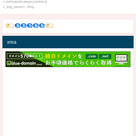
c.net/output/category/anime.js
c_img_param=; //img...
xrea