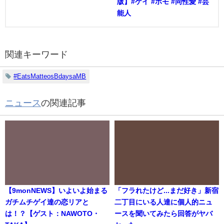
版】#ゲイ #ホモ #同性愛 #芸
能人
関連キーワード
#EatsMatteosBdaysaMB
ニュース
の関連記事
【9monNEWS】いよいよ始まる
「フラれたけど...まだ好き」新宿
ガチムチゲイ達の恋リアと
二丁目にいる人達に個人的ニュ
は！？【ゲスト：NAWOTO・
ースを聞いてみたら回答がヤバ