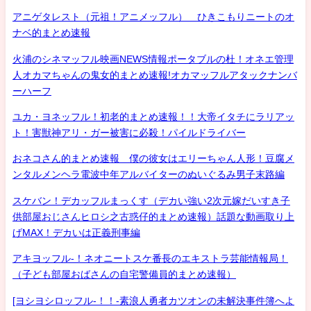
アニゲタレスト（元祖！アニメッフル） ひきこもりニートのオ
ナベ的まとめ速報
火浦のシネマッフル映画NEWS情報ポータブルの杜！オネエ管理
人オカマちゃんの鬼女的まとめ速報!オカマッフルアタックナンバ
ーハーフ
ユカ・ヨネッフル！初老的まとめ速報！！大帝イタチにラリアッ
ト！害獣神アリ・ガー被害に必殺！パイルドライバー
おネコさん的まとめ速報 僕の彼女はエリーちゃん人形！豆腐メ
ンタルメンヘラ電波中年アルバイターのぬいぐるみ男子末路編
スケバン！デカッフルまっくす（デカい強い2次元嫁だいすき子
供部屋おじさんヒロシ之古惑仔的まとめ速報）話題な動画取り上
げMAX！デカいは正義刑事編
アキヨッフル-！ネオニートスケ番長のエキストラ芸能情報局！
（子ども部屋おばさんの自宅警備員的まとめ速報）
[ヨシヨシロッフル-！！-素浪人勇者カツオンの未解決事件簿へよ