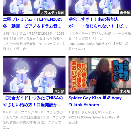
バラエティ動画
未分類
土曜プレミアム・TEPPEN2023
劣化しすぎ！！あの芸能人
冬 動画 ピアノ＆ドラム音楽
が・・・信じられない！【ビフ
の祭典 2023年2月4日
ォーアフター画像】
土曜プレミアム・TEPPEN2023冬 2023
【フライデー】芸能人の熱愛スクープ画像
年2月4日内容：各界から集まった強者た
集【キス写真も？】 →
ちがその分野の芸能界「ナンバーワン」を
https://youtu.be/gL4g6b8LrX4 【衝撃】島
目指して競い合...
谷ひとみの...
未分類
未分類
【完全ガイド】つみたてNISAの
Spider Gay Kiss 🕷️💕 #gay
やさしい始め方！口座開設から
#tiktok #shorts
投資信託の購入方法まで徹底解
00:00 オープニング 01:08 ステップ①
1:名無しさん＠おカマいっぱい
つみたてNISAの口座開設 16:38 ステップ
2023.12.08(Fri) Spider Gay Kiss 🕷️
説
②投資信託の購入方法 32:21 ステップ
&#x1f4...
③...