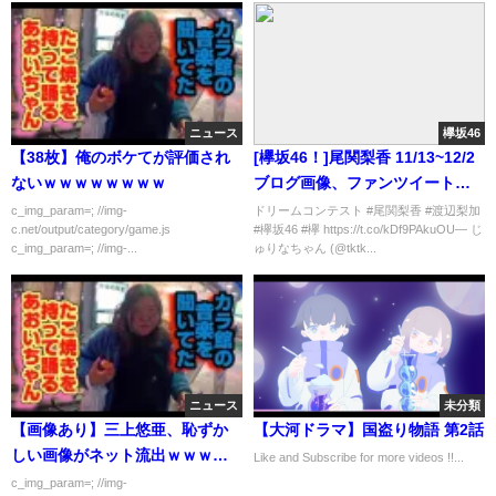
ニュース
欅坂46
【38枚】俺のボケてが評価され
[欅坂46！]尾関梨香 11/13~12/2
ないｗｗｗｗｗｗｗｗ
ブログ画像、ファンツイートま
とめ♪
c_img_param=; //img-
ドリームコンテスト #尾関梨香 #渡辺梨加
c.net/output/category/game.js
#欅坂46 #欅 https://t.co/kDf9PAkuOU— じ
c_img_param=; //img-...
ゅりなちゃん (@tktk...
ニュース
未分類
【画像あり】三上悠亜、恥ずか
【大河ドラマ】国盗り物語 第2話
しい画像がネット流出ｗｗｗｗ
Like and Subscribe for more videos !!...
ｗ
c_img_param=; //img-