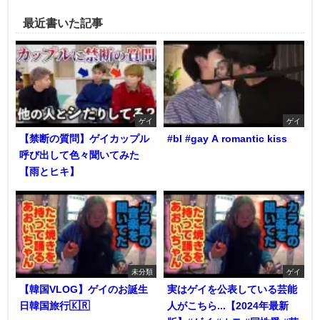
最近書いた記事
ゲイ
ゲイ
【禁断の質問】ゲイカップル
#bl #gay A romantic kiss
呼び出して色々聞いてみた
【雨とヒキ】
未分類
ゲイ
【韓国VLOG】ゲイのお誕生
実はゲイを公表している芸能
日韓国旅行🇰🇷
人がこちら...【2024年最新