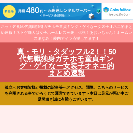
ネット乞食50代無職独身ガチホモ童貞ギング・ゲイなー女装子オネエ的まと
め速報！ネトゲ廃人は女子ホームレス三銃士伝説！あおいちゃん！ホームレ
スまなみ！愛内アイラ応援してます！
真・モリ・タダッフル2！！50
代無職独身ガチホモ童貞ギン
グ・ゲイなー女装子オネエ的
まとめ速報
孤立＜お客様皆様が掲載の記事等へアクセス、閲覧、こちらのサービス
を利用される事でかろうじて運営できています＞本日は足元が悪い中ご
足労頂き誠に有難うございます。