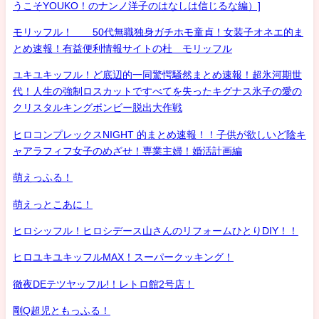
うこそYOUKO！のナンノ洋子のはなしは信じるな編）]
モリッフル！ 50代無職独身ガチホモ童貞！女装子オネエ的ま
とめ速報！有益便利情報サイトの杜 モリッフル
ユキユキッフル！ど底辺的一同驚愕騒然まとめ速報！超氷河期世
代！人生の強制ロスカットですべてを失ったキグナス氷子の愛の
クリスタルキングボンビー脱出大作戦
ヒロコンプレックスNIGHT 的まとめ速報！！子供が欲しいど陰キ
ャアラフィフ女子のめざせ！専業主婦！婚活計画編
萌えっふる！
萌えっとこあに！
ヒロシッフル！ヒロシデース山さんのリフォームひとりDIY！！
ヒロユキユキッフルMAX！スーパークッキング！
徹夜DEテツヤッフル!！レトロ館2号店！
剛Q超児ともっふる！