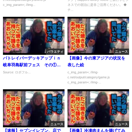
c_img_param=; //img...
ネスでの宿泊に是非ご活用ください。 ◆
チ...
バラエティ
ニュース
パトレイバーデッキアップｉｎ
【画像】今の東アジアの状況を
岐阜羽島駅前フェス その①
表した絵
2018年11月3日
Source: ロボフル...
c_img_param=; //img-
c.net/output/category/game.js
c_img_param=; //img-...
ニュース
ニュース
【速報】セブンイレブン、店で
【画像】冷凍肉まんを揚げてみ