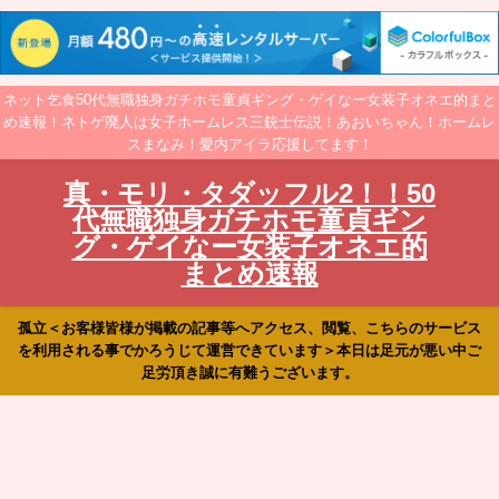
ネット乞食50代無職独身ガチホモ童貞ギング・ゲイなー女装子オネエ的まと
め速報！ネトゲ廃人は女子ホームレス三銃士伝説！あおいちゃん！ホームレ
スまなみ！愛内アイラ応援してます！
真・モリ・タダッフル2！！50
代無職独身ガチホモ童貞ギン
グ・ゲイなー女装子オネエ的
まとめ速報
孤立＜お客様皆様が掲載の記事等へアクセス、閲覧、こちらのサービス
を利用される事でかろうじて運営できています＞本日は足元が悪い中ご
足労頂き誠に有難うございます。