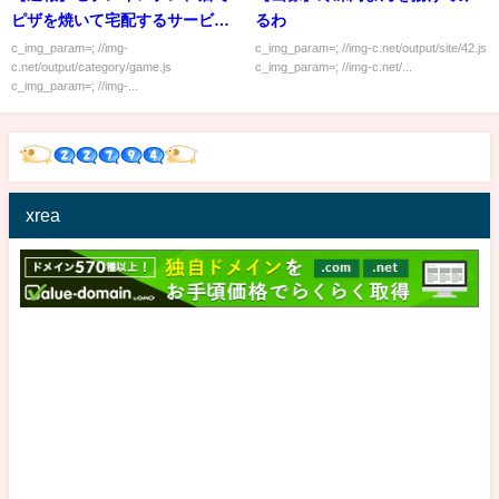
ピザを焼いて宅配するサービス
るわ
開始！！！！！
c_img_param=; //img-
c_img_param=; //img-c.net/output/site/42.js
c.net/output/category/game.js
c_img_param=; //img-c.net/...
c_img_param=; //img-...
xrea