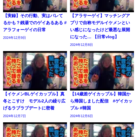
【実録】その行動、実はバレて
【アラサーゲイ】マッチングア
るかも？銭湯でのゲイあるある #
プリで自称モデルイケメンとい
アラフォーゲイの日常
い感じになったけど最悪な展開
になった… 【日常vlog】
2024年12月9日
2024年12月8日
【イケメンBLゲイカップル】真
【14歳差ゲイカップル】韓国か
冬とこすけ モデル2人の繰り広
ら帰国しました配信 #ゲイカッ
げるラブラブデートに密着
プル #韓国
2024年12月7日
2024年12月6日