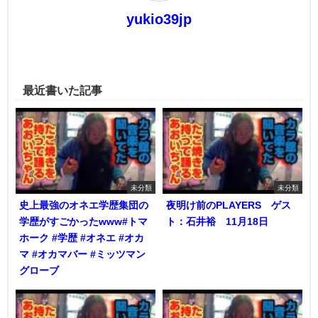
yukio39jp
最近書いた記事
未分類
未分類
史上最強のオネエ学歴集団の
夜明け前のPLAYERS ゲス
学歴がすごかったwww#トマ
ト：石井裕 11月18日
ホーク #学歴 #オネエ #オカ
マ #オカマバー #ミッツマン
グローブ