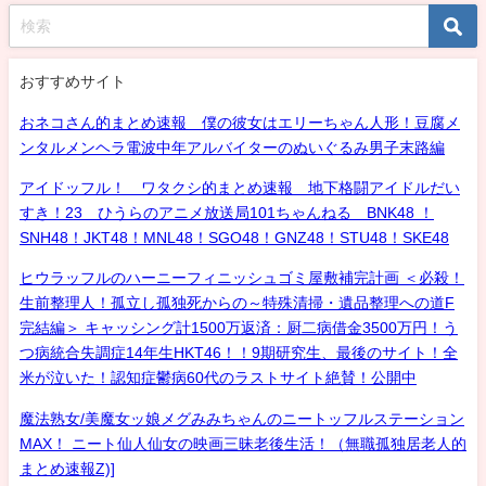
おすすめサイト
おネコさん的まとめ速報 僕の彼女はエリーちゃん人形！豆腐メ
ンタルメンヘラ電波中年アルバイターのぬいぐるみ男子末路編
アイドッフル！ ワタクシ的まとめ速報 地下格闘アイドルだい
すき！23 ひうらのアニメ放送局101ちゃんねる BNK48 ！
SNH48！JKT48！MNL48！SGO48！GNZ48！STU48！SKE48
ヒウラッフルのハーニーフィニッシュゴミ屋敷補完計画 ＜必殺！
生前整理人！孤立し孤独死からの～特殊清掃・遺品整理への道F
完結編＞ キャッシング計1500万返済：厨二病借金3500万円！う
つ病統合失調症14年生HKT46！！9期研究生、最後のサイト！全
米が泣いた！認知症鬱病60代のラストサイト絶賛！公開中
魔法熟女/美魔女ッ娘メグみみちゃんのニートッフルステーション
MAX！ ニート仙人仙女の映画三昧老後生活！（無職孤独居老人的
まとめ速報Z)]