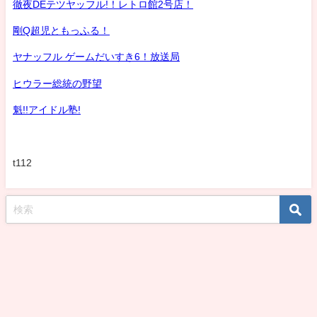
徹夜DEテツヤッフル!！レトロ館2号店！
剛Q超児ともっふる！
ヤナッフル ゲームだいすき6！放送局
ヒウラー総統の野望
魁!!アイドル塾!
t112