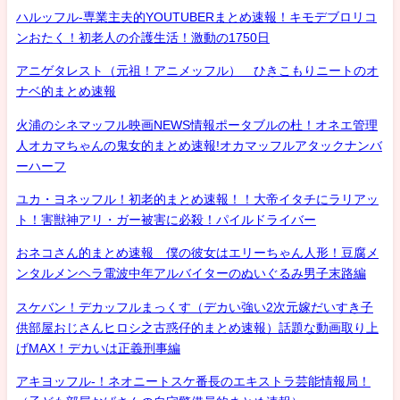
ハルッフル-専業主夫的YOUTUBERまとめ速報！キモデブロリコ
ンおたく！初老人の介護生活！激動の1750日
アニゲタレスト（元祖！アニメッフル） ひきこもりニートのオ
ナベ的まとめ速報
火浦のシネマッフル映画NEWS情報ポータブルの杜！オネエ管理
人オカマちゃんの鬼女的まとめ速報!オカマッフルアタックナンバ
ーハーフ
ユカ・ヨネッフル！初老的まとめ速報！！大帝イタチにラリアッ
ト！害獣神アリ・ガー被害に必殺！パイルドライバー
おネコさん的まとめ速報 僕の彼女はエリーちゃん人形！豆腐メ
ンタルメンヘラ電波中年アルバイターのぬいぐるみ男子末路編
スケバン！デカッフルまっくす（デカい強い2次元嫁だいすき子
供部屋おじさんヒロシ之古惑仔的まとめ速報）話題な動画取り上
げMAX！デカいは正義刑事編
アキヨッフル-！ネオニートスケ番長のエキストラ芸能情報局！