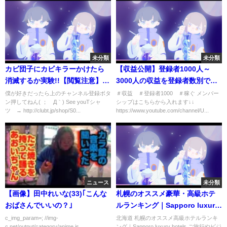
未分類
未分類
カビ団子にカビキラーかけたら
【収益公開】登録者1000人～
消滅するか実験!!【閲覧注意】
3000人の収益を登録者数別で公
PDS
開します
僕が好きだったら上のチャンネル登録ボタ
＃収益 ＃登録者1000 ＃稼ぐ メンバー
ン押してねん( ；´Д｀) See youTシャ
シップはこちらから入れます↓↓
ツ → http://clubt.jp/shop/S0...
https://www.youtube.com/channel/U...
ニュース
未分類
【画像】田中れいな(33)｢こんな
札幌のオススメ豪華・高級ホテ
おばさんでいいの？｣
ルランキング｜Sapporo luxury
hotels
c_img_param=; //img-
北海道 札幌のオススメ高級ホテルランキ
c.net/output/category/anime.js
ング｜Sapporo luxury hotels ご旅行やビジ