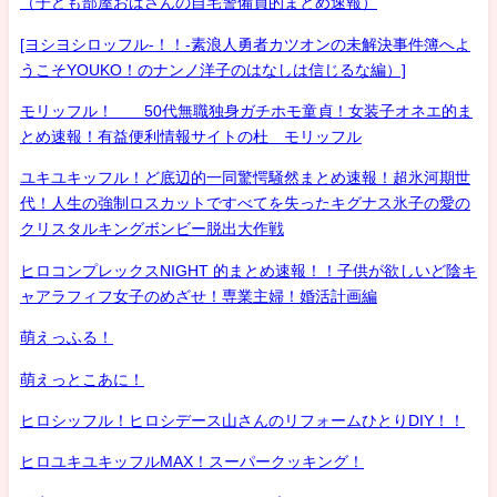
（子ども部屋おばさんの自宅警備員的まとめ速報）
[ヨシヨシロッフル-！！-素浪人勇者カツオンの未解決事件簿へよ
うこそYOUKO！のナンノ洋子のはなしは信じるな編）]
モリッフル！ 50代無職独身ガチホモ童貞！女装子オネエ的ま
とめ速報！有益便利情報サイトの杜 モリッフル
ユキユキッフル！ど底辺的一同驚愕騒然まとめ速報！超氷河期世
代！人生の強制ロスカットですべてを失ったキグナス氷子の愛の
クリスタルキングボンビー脱出大作戦
ヒロコンプレックスNIGHT 的まとめ速報！！子供が欲しいど陰キ
ャアラフィフ女子のめざせ！専業主婦！婚活計画編
萌えっふる！
萌えっとこあに！
ヒロシッフル！ヒロシデース山さんのリフォームひとりDIY！！
ヒロユキユキッフルMAX！スーパークッキング！