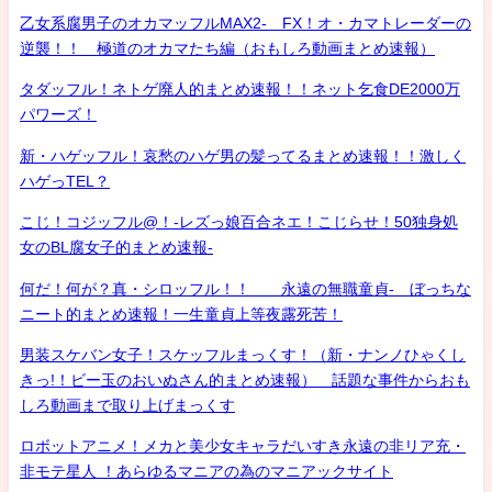
乙女系腐男子のオカマッフルMAX2- FX！オ・カマトレーダーの
逆襲！！ 極道のオカマたち編（おもしろ動画まとめ速報）
タダッフル！ネトゲ廃人的まとめ速報！！ネット乞食DE2000万
パワーズ！
新・ハゲッフル！哀愁のハゲ男の髪ってるまとめ速報！！激しく
ハゲっTEL？
こじ！コジッフル@！-レズっ娘百合ネエ！こじらせ！50独身処
女のBL腐女子的まとめ速報-
何だ！何が？真・シロッフル！！ 永遠の無職童貞- ぼっちな
ニート的まとめ速報！一生童貞上等夜露死苦！
男装スケバン女子！スケッフルまっくす！（新・ナンノひゃくし
きっ!！ビー玉のおいぬさん的まとめ速報） 話題な事件からおも
しろ動画まで取り上げまっくす
ロボットアニメ！メカと美少女キャラだいすき永遠の非リア充・
非モテ星人 ！あらゆるマニアの為のマニアックサイト