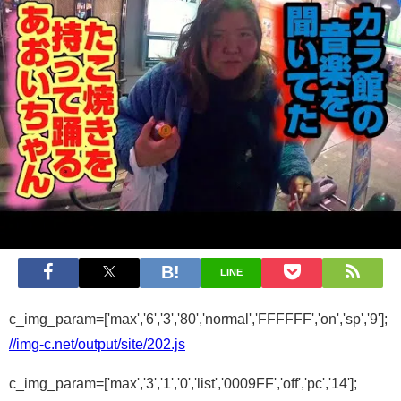
LINE
c_img_param=['max','6','3','80','normal','FFFFFF','on','sp','9'];
//img-c.net/output/site/202.js
c_img_param=['max','3','1','0','list','0009FF','off','pc','14'];