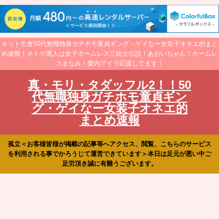
ネット乞食50代無職独身ガチホモ童貞ギング・ゲイなー女装子オネエ的まと
め速報！ネトゲ廃人は女子ホームレス三銃士伝説！あおいちゃん！ホームレ
スまなみ！愛内アイラ応援してます！
真・モリ・タダッフル2！！50
代無職独身ガチホモ童貞ギン
グ・ゲイなー女装子オネエ的
まとめ速報
孤立＜お客様皆様が掲載の記事等へアクセス、閲覧、こちらのサービス
を利用される事でかろうじて運営できています＞本日は足元が悪い中ご
足労頂き誠に有難うございます。