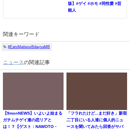
版】#ゲイ #ホモ #同性愛 #芸
能人
関連キーワード
#EatsMatteosBdaysaMB
ニュース
の関連記事
【9monNEWS】いよいよ始まる
「フラれたけど...まだ好き」新宿
ガチムチゲイ達の恋リアと
二丁目にいる人達に個人的ニュ
は！？【ゲスト：NAWOTO・
ースを聞いてみたら回答がヤバ