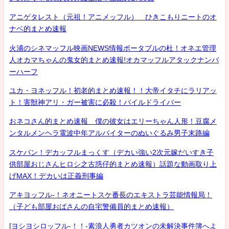
アニゲタレスト（元祖！アニメッフル） ひきこもりニートのオ
ナベ的まとめ速報
火浦のシネマッフル映画NEWS情報ポータブルの杜！オネエ管理
人オカマちゃんの鬼女的まとめ速報!オカマッフルアタックナンバ
ーハーフ
ユカ・ヨネッフル！初老的まとめ速報！！大帝イタチにラリアッ
ト！害獣神アリ・ガー被害に必殺！パイルドライバー
おネコさん的まとめ速報 僕の彼女はエリーちゃん人形！豆腐メ
ンタルメンヘラ電波中年アルバイターのぬいぐるみ男子末路編
スケバン！デカッフルまっくす（デカい強い2次元嫁だいすき子
供部屋おじさんヒロシ之古惑仔的まとめ速報）話題な動画取り上
げMAX！デカいは正義刑事編
アキヨッフル-！ネオニートスケ番長のエキストラ芸能情報局！
（子ども部屋おばさんの自宅警備員的まとめ速報）
[ヨシヨシロッフル-！！-素浪人勇者カツオンの未解決事件簿へよ