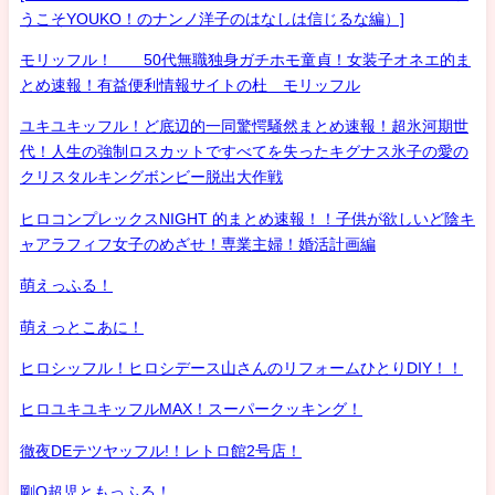
うこそYOUKO！のナンノ洋子のはなしは信じるな編）]
モリッフル！ 50代無職独身ガチホモ童貞！女装子オネエ的ま
とめ速報！有益便利情報サイトの杜 モリッフル
ユキユキッフル！ど底辺的一同驚愕騒然まとめ速報！超氷河期世
代！人生の強制ロスカットですべてを失ったキグナス氷子の愛の
クリスタルキングボンビー脱出大作戦
ヒロコンプレックスNIGHT 的まとめ速報！！子供が欲しいど陰キ
ャアラフィフ女子のめざせ！専業主婦！婚活計画編
萌えっふる！
萌えっとこあに！
ヒロシッフル！ヒロシデース山さんのリフォームひとりDIY！！
ヒロユキユキッフルMAX！スーパークッキング！
徹夜DEテツヤッフル!！レトロ館2号店！
剛Q超児ともっふる！