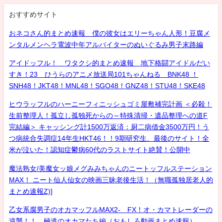
おすすめサイト
おネコさん的まとめ速報 僕の彼女はエリーちゃん人形！豆腐メ
ンタルメンヘラ電波中年アルバイターのぬいぐるみ男子末路編
アイドッフル！ ワタクシ的まとめ速報 地下格闘アイドルだい
すき！23 ひうらのアニメ放送局101ちゃんねる BNK48 ！
SNH48！JKT48！MNL48！SGO48！GNZ48！STU48！SKE48
ヒウラッフルのハーニーフィニッシュゴミ屋敷補完計画 ＜必殺！
生前整理人！孤立し孤独死からの～特殊清掃・遺品整理への道F
完結編＞ キャッシング計1500万返済：厨二病借金3500万円！う
つ病統合失調症14年生HKT46！！9期研究生、最後のサイト！全
米が泣いた！認知症鬱病60代のラストサイト絶賛！公開中
魔法熟女/美魔女ッ娘メグみみちゃんのニートッフルステーション
MAX！ ニート仙人仙女の映画三昧老後生活！（無職孤独居老人的
まとめ速報Z)]
乙女系腐男子のオカマッフルMAX2- FX！オ・カマトレーダーの
逆襲！！ 極道のオカマたち編（おもしろ動画まとめ速報）