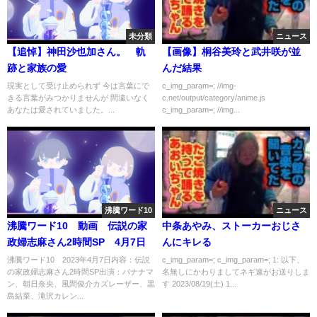
未分類
ニュース
【追悼】神田沙也加さん。 軌
【画像】桐谷美玲と武井咲が並
跡と家族の愛
んだ結果
現実として受け止められず 今は言葉にで
c_img_param=; //img-
きる言葉がみつかりませんが 間違いなく
c.net/output/category/anime.js
あなたは愛されていました。...
c_img_param=; //img...
沸騰ワード10
ニュース
沸騰ワード10 動画 伝説の家
中条あやみ、ストーカーおじさ
政婦志麻さん2時間SP 4月7日
んにキレる
沸騰ワード10 2023年4月7日内容：伝説
c_img_param=; c_img_param=; 1: 以下、
の家政婦志麻さん2時間SP出演：バナナマ
名無しにかわりましてネギ速がお送りしま
ン、朝日奈央、風間俊介カズレーザー、黒
す 2023/08/19(土) 1...
島結菜、滝沢カレン...