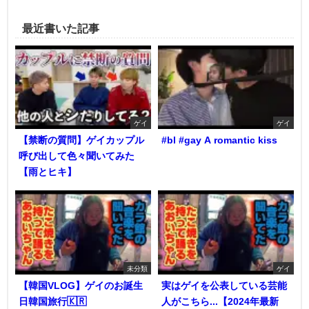
最近書いた記事
ゲイ
ゲイ
【禁断の質問】ゲイカップル
#bl #gay A romantic kiss
呼び出して色々聞いてみた
【雨とヒキ】
未分類
ゲイ
【韓国VLOG】ゲイのお誕生
実はゲイを公表している芸能
日韓国旅行🇰🇷
人がこちら...【2024年最新