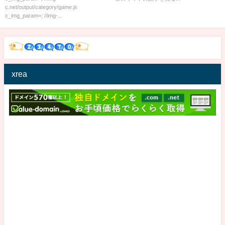
c.net/output/category/game.js
c_img_param=; //img-...
xrea