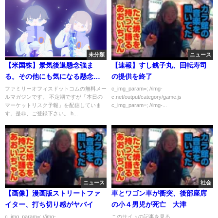
未分類
ニュース
【米国株】景気後退懸念強ま
【速報】すし銚子丸、回転寿司
る。その他にも気になる懸念が
の提供を終了
台頭【7/1 マーケット見通し】
ファミリーオフィスドットコムの無料メー
c_img_param=; //img-
ルマガジンです。 不定期ですが「本日の
c.net/output/category/game.js
マーケットリスク予報」を配信していま
c_img_param=; //img-...
す。是非、ご登録下さい。 h...
ニュース
社会
【画像】漫画版ストリートファ
車とワゴン車が衝突、後部座席
イター、打ち切り感がヤバイ
の小４男児が死亡 大津
c_img_param=; //img-
このサイトの記事を見る...