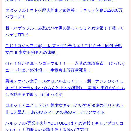
タダッフル！ネトゲ廃人的まとめ速報！！ネット乞食DE2000万
パワーズ！
新・ハゲッフル！哀愁のハゲ男の髪ってるまとめ速報！！激しく
ハゲっTEL？
こじ！コジッフル@！-レズっ娘百合ネエ！こじらせ！50独身処
女のBL腐女子的まとめ速報-
何だ！何が？真・シロッフル！！ 永遠の無職童貞- ぼっちな
ニート的まとめ速報！一生童貞上等夜露死苦！
男装スケバン女子！スケッフルまっくす！（新・ナンノひゃくし
きっ!！ビー玉のおいぬさん的まとめ速報） 話題な事件からおも
しろ動画まで取り上げまっくす
ロボットアニメ！メカと美少女キャラだいすき永遠の非リア充・
非モテ星人 ！あらゆるマニアの為のマニアックサイト
ハルッフル-専業主夫的YOUTUBERまとめ速報！キモデブロリコ
ンおたく！初老人の介護生活！激動の1750日