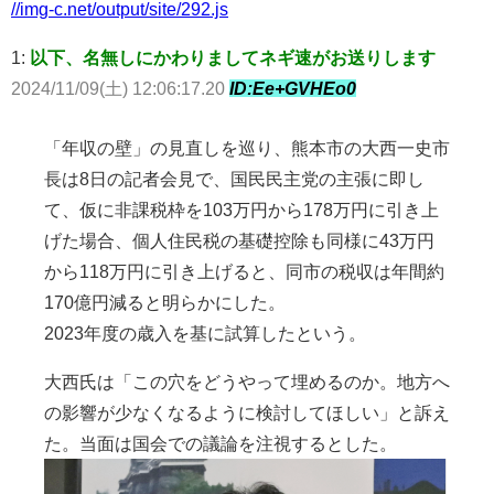
//img-c.net/output/site/292.js
1:
以下、名無しにかわりましてネギ速がお送りします
2024/11/09(土) 12:06:17.20
ID:Ee+GVHEo0
「年収の壁」の見直しを巡り、熊本市の大西一史市
長は8日の記者会見で、国民民主党の主張に即し
て、仮に非課税枠を103万円から178万円に引き上
げた場合、個人住民税の基礎控除も同様に43万円
から118万円に引き上げると、同市の税収は年間約
170億円減ると明らかにした。
2023年度の歳入を基に試算したという。
大西氏は「この穴をどうやって埋めるのか。地方へ
の影響が少なくなるように検討してほしい」と訴え
た。当面は国会での議論を注視するとした。