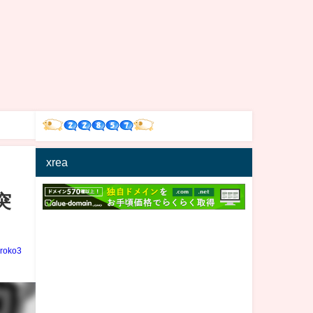
xrea
突
iroko3