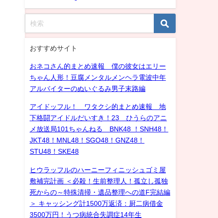
おすすめサイト
おネコさん的まとめ速報 僕の彼女はエリー
ちゃん人形！豆腐メンタルメンヘラ電波中年
アルバイターのぬいぐるみ男子末路編
アイドッフル！ ワタクシ的まとめ速報 地
下格闘アイドルだいすき！23 ひうらのアニ
メ放送局101ちゃんねる BNK48 ！SNH48！
JKT48！MNL48！SGO48！GNZ48！
STU48！SKE48
ヒウラッフルのハーニーフィニッシュゴミ屋
敷補完計画 ＜必殺！生前整理人！孤立し孤独
死からの～特殊清掃・遺品整理への道F完結編
＞ キャッシング計1500万返済：厨二病借金
3500万円！うつ病統合失調症14年生