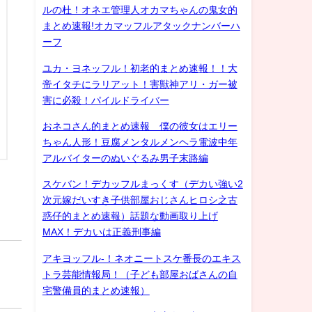
ルの杜！オネエ管理人オカマちゃんの鬼女的
まとめ速報!オカマッフルアタックナンバーハ
ーフ
ユカ・ヨネッフル！初老的まとめ速報！！大
帝イタチにラリアット！害獣神アリ・ガー被
害に必殺！パイルドライバー
おネコさん的まとめ速報 僕の彼女はエリー
ちゃん人形！豆腐メンタルメンヘラ電波中年
アルバイターのぬいぐるみ男子末路編
スケバン！デカッフルまっくす（デカい強い2
次元嫁だいすき子供部屋おじさんヒロシ之古
惑仔的まとめ速報）話題な動画取り上げ
MAX！デカいは正義刑事編
アキヨッフル-！ネオニートスケ番長のエキス
トラ芸能情報局！（子ども部屋おばさんの自
宅警備員的まとめ速報）