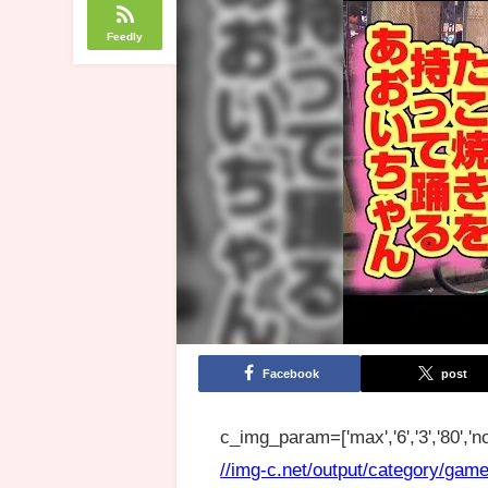
Feedly
Facebook
post
c_img_param=['max','6','3','80','no
//img-c.net/output/category/game