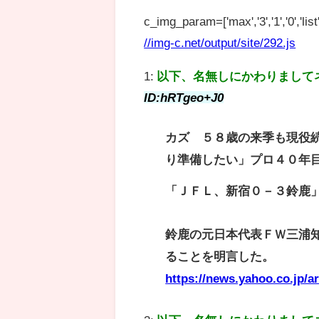
c_img_param=['max','3','1','0','list',
//img-c.net/output/site/292.js
1:
以下、名無しにかわりまして
ID:hRTgeo+J0
カズ ５８歳の来季も現役
り準備したい」プロ４０年
「ＪＦＬ、新宿０－３鈴鹿
鈴鹿の元日本代表ＦＷ三浦
ることを明言した。
https://news.yahoo.co.jp/