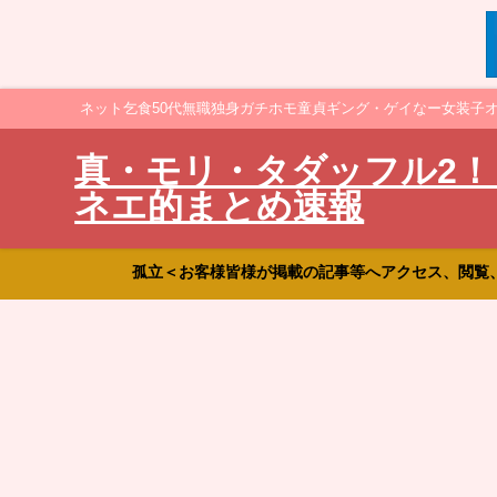
ネット乞食50代無職独身ガチホモ童貞ギング・ゲイなー女装子
真・モリ・タダッフル2！
ネエ的まとめ速報
孤立＜お客様皆様が掲載の記事等へアクセス、閲覧