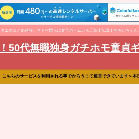
オネエ的まとめ速報！ネトゲ廃人は女子ホームレス三銃士伝説！あおいちゃん
！50代無職独身ガチホモ童貞
、こちらのサービスを利用される事でかろうじて運営できています＞本