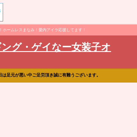
！ホームレスまなみ！愛内アイラ応援してます！
ギング・ゲイなー女装子オ
日は足元が悪い中ご足労頂き誠に有難うございます。