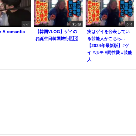
ゲイ
未分類
ゲイ
y A romantic
【韓国VLOG】ゲイの
実はゲイを公表してい
お誕生日韓国旅行🇰🇷
る芸能人がこちら...
【2024年最新版】#ゲ
イ #ホモ #同性愛 #芸能
人