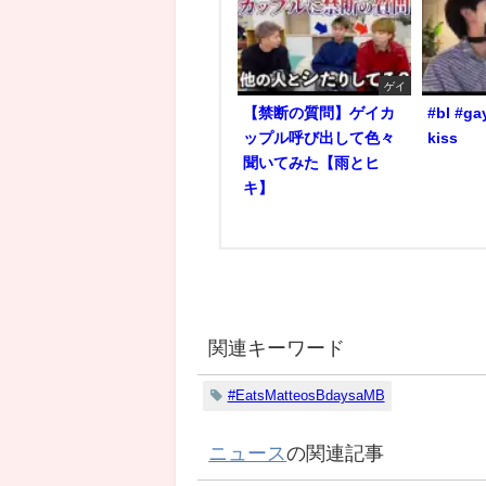
ゲイ
【禁断の質問】ゲイカ
#bl #ga
ップル呼び出して色々
kiss
聞いてみた【雨とヒ
キ】
関連キーワード
#EatsMatteosBdaysaMB
ニュース
の関連記事