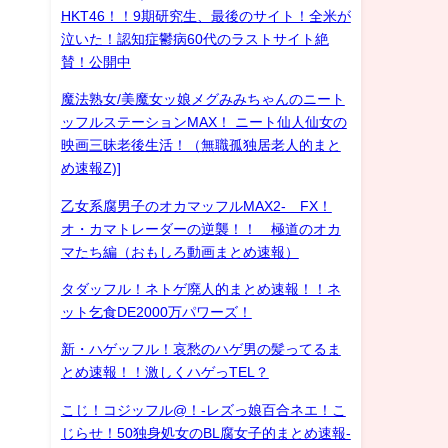
HKT46！！9期研究生、最後のサイト！全米が
泣いた！認知症鬱病60代のラストサイト絶
賛！公開中
魔法熟女/美魔女ッ娘メグみみちゃんのニート
ッフルステーションMAX！ ニート仙人仙女の
映画三昧老後生活！（無職孤独居老人的まと
め速報Z)]
乙女系腐男子のオカマッフルMAX2- FX！
オ・カマトレーダーの逆襲！！ 極道のオカ
マたち編（おもしろ動画まとめ速報）
タダッフル！ネトゲ廃人的まとめ速報！！ネ
ット乞食DE2000万パワーズ！
新・ハゲッフル！哀愁のハゲ男の髪ってるま
とめ速報！！激しくハゲっTEL？
こじ！コジッフル@！-レズっ娘百合ネエ！こ
じらせ！50独身処女のBL腐女子的まとめ速報-