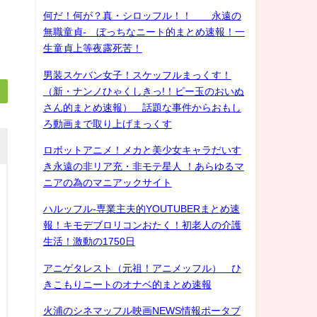
何だ！何が？真・シロッフル！！ 永遠の
無職童貞- ぼっちなニート的まとめ速報！一
生童貞上等夜露死苦！
男装スケバン女子！スケッフルまっくす！
（新・ナンノひゃくしきっ!！ビー玉のおいぬ
さん的まとめ速報） 話題な事件からおもし
ろ動画まで取り上げまっくす
ロボットアニメ！メカと美少女キャラだいす
き永遠の非リア充・非モテ星人 ！あらゆるマ
ニアの為のマニアックサイト
ハルッフル-専業主夫的YOUTUBERまとめ速
報！キモデブロリコンおたく！初老人の介護
生活！激動の1750日
アニゲタレスト（元祖！アニメッフル） ひ
きこもりニートのオナベ的まとめ速報
火浦のシネマッフル映画NEWS情報ポータブ