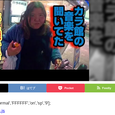
はてブ
Pocket
Feedly
rmal','FFFFFF','on','sp','9'];
.js