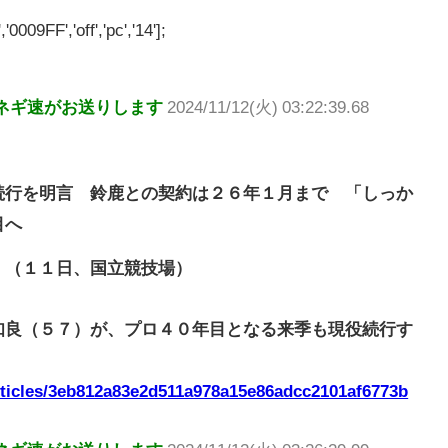
'0009FF','off','pc','14'];
ネギ速がお送りします
2024/11/12(火) 03:22:39.68
続行を明言 鈴鹿との契約は２６年１月まで 「しっか
目へ
」（１１日、国立競技場）
知良（５７）が、プロ４０年目となる来季も現役続行す
articles/3eb812a83e2d511a978a15e86adcc2101af6773b