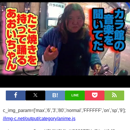
LINE
c_img_param=['max','6','3','80','normal','FFFFFF','on','sp','9'];
//img-c.net/output/category/anime.js