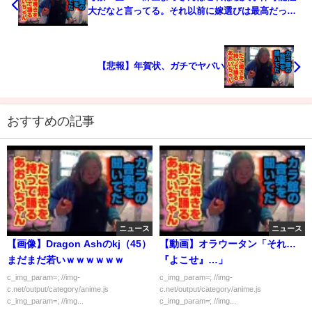
大だなと言ってる。それ以前に嫁選びは最高だった
のかい？ 真央がんばるもんで独走中？今トップコ
ーナーまわってる～まわってる～？はよ、婚姻届け
出せよ。間に合うのか！金バエ結婚したくないの
【悲報】年賀状、ガチでヤバい
か。もし亡くなくなるなら何を残したい？子供残し
たかった？
おすすめの記事
ニュース
ニュース
【画像】Dragon Ashのkj（45）
【動画】オラウータン「それ…
まだまだ若いｗｗｗｗｗｗ
『よこせ』…」
c_img_param=; //img-
c_img_param=; //img-
c.net/output/category/anime.js
c.net/output/category/anime.js
c_img_param=; //img...
c_img_param=; //img...