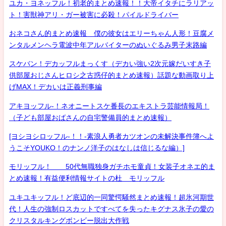
ユカ・ヨネッフル！初老的まとめ速報！！大帝イタチにラリアッ
ト！害獣神アリ・ガー被害に必殺！パイルドライバー
おネコさん的まとめ速報 僕の彼女はエリーちゃん人形！豆腐メ
ンタルメンヘラ電波中年アルバイターのぬいぐるみ男子末路編
スケバン！デカッフルまっくす（デカい強い2次元嫁だいすき子
供部屋おじさんヒロシ之古惑仔的まとめ速報）話題な動画取り上
げMAX！デカいは正義刑事編
アキヨッフル-！ネオニートスケ番長のエキストラ芸能情報局！
（子ども部屋おばさんの自宅警備員的まとめ速報）
[ヨシヨシロッフル-！！-素浪人勇者カツオンの未解決事件簿へよ
うこそYOUKO！のナンノ洋子のはなしは信じるな編）]
モリッフル！ 50代無職独身ガチホモ童貞！女装子オネエ的ま
とめ速報！有益便利情報サイトの杜 モリッフル
ユキユキッフル！ど底辺的一同驚愕騒然まとめ速報！超氷河期世
代！人生の強制ロスカットですべてを失ったキグナス氷子の愛の
クリスタルキングボンビー脱出大作戦