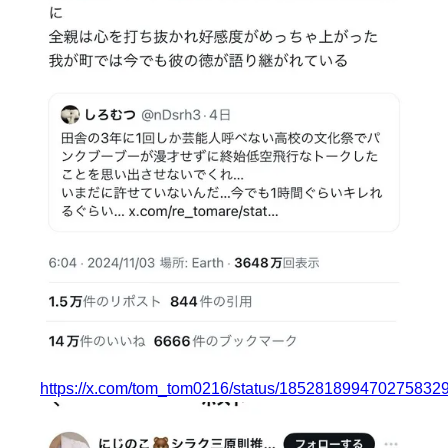
https://x.com/tom_tom0216/status/185281899470275832