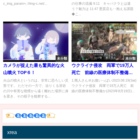
c_img_param=; //img-c.net/...
の仕事の流儀 9:11 キャバクラとは違
感を求める太客も？ひろゆきと
う？魅力は 11:47 悪質店も‥抱える課題
岩瀬唯奈が初相席｜#アベプラ
◆こ...
《アベマで放送中》
未分類
未分類
カメラが捉えた最も驚異的な火
ウクライナ侵攻 両軍で19万人
山噴火 TOP６！
死亡 前線の医療体制不整備か
(2023年8月19日)
火山の噴火というのは、非常に恐ろしい災
1:廃人さん＠お腹いっぱい2023.08.19(Sat)
害です。 ただその一方で、迫りくる溶岩
ウクライナ侵攻 両軍で19万人死亡 前
の川や有害な噴煙から遠く離れた場所に身
線の医療体制不整備か(2023年8月19日)...
を置き、その様子を観察する...
xrea