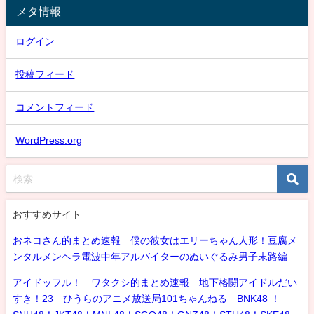
メタ情報
ログイン
投稿フィード
コメントフィード
WordPress.org
おすすめサイト
おネコさん的まとめ速報 僕の彼女はエリーちゃん人形！豆腐メ
ンタルメンヘラ電波中年アルバイターのぬいぐるみ男子末路編
アイドッフル！ ワタクシ的まとめ速報 地下格闘アイドルだい
すき！23 ひうらのアニメ放送局101ちゃんねる BNK48 ！