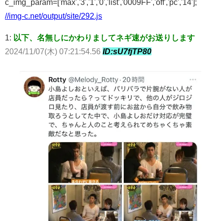
c_img_param=['max','3','1','0','list','0009FF','off','pc','14'];
//img-c.net/output/site/292.js
1:
以下、名無しにかわりましてネギ速がお送りします
2024/11/07(木) 07:21:54.56
ID:sU7fjTP80