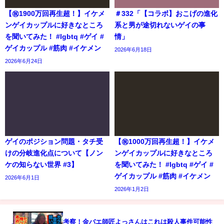
【㊗️1900万回再生超！】イケメ
＃332「【コラボ】おこげの進化
ンゲイカップルに好きなところ
系と男が途切れないゲイの事
を聞いてみた！ #lgbtq #ゲイ #
情」
ゲイカップル #筋肉 #イケメン
2026年6月18日
2026年6月24日
ゲイのポジション問題・タチ受
【㊗️1000万回再生超！】イケメ
けの分岐進化点について【ノン
ンゲイカップルに好きなところ
ケの知らない世界 #3】
を聞いてみた！ #lgbtq #ゲイ #
ゲイカップル #筋肉 #イケメン
2026年6月1日
2026年1月2日
考察！金バエ師匠よっさんはこれは殺人事件可能性