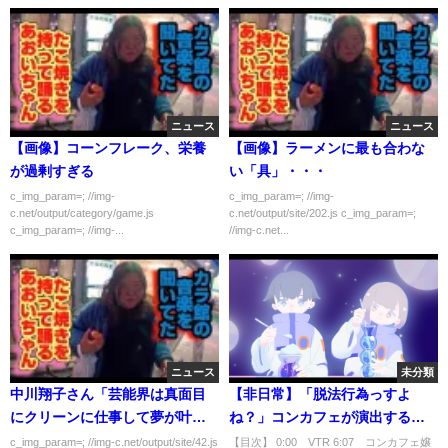
ニュース
ニュース
【画像】コーンフレーク、栄養
【画像】ラーメンに最も合わな
が過剰すぎる
い「具」・・・
c_img_param=; //img-
c_img_param=; //img-
c.net/output/category/game.js
c.net/output/site/202.js c_img_param=;
c_img_param=; //img-...
//img-c.net...
ニュース
未分類
中川翔子さん「芸能界は真面目
【非日常】「脱法行為っすよ
にクリーンに仕事して夢が叶う
ね？」コンカフェが演出する異
世界！」
次元の世界とは？居場所を安心
c_img_param=; //img-c.net/output/site/42.js
【目次】 0:00 VTR 6:07 コンカフェ嬢