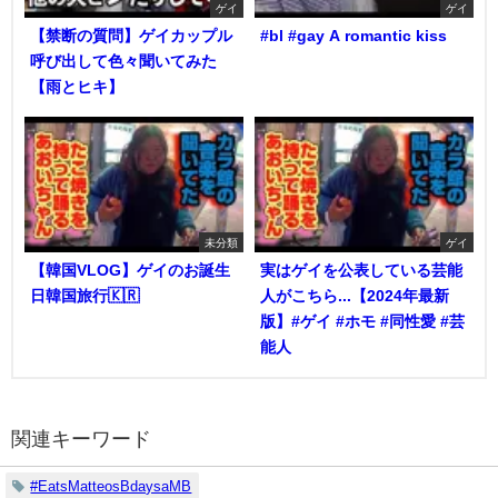
ゲイ
ゲイ
【禁断の質問】ゲイカップル
#bl #gay A romantic kiss
呼び出して色々聞いてみた
【雨とヒキ】
未分類
ゲイ
【韓国VLOG】ゲイのお誕生
実はゲイを公表している芸能
日韓国旅行🇰🇷
人がこちら...【2024年最新
版】#ゲイ #ホモ #同性愛 #芸
能人
関連キーワード
#EatsMatteosBdaysaMB