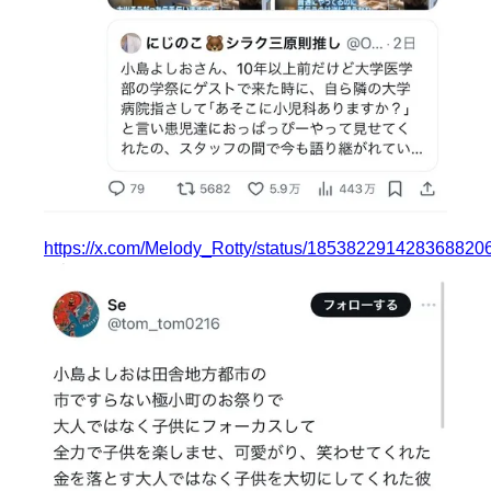
https://x.com/Melody_Rotty/status/185382291428368820