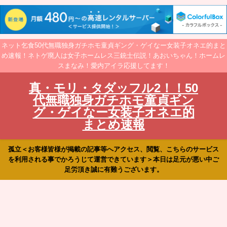
ネット乞食50代無職独身ガチホモ童貞ギング・ゲイなー女装子オネエ的まと
め速報！ネトゲ廃人は女子ホームレス三銃士伝説！あおいちゃん！ホームレ
スまなみ！愛内アイラ応援してます！
真・モリ・タダッフル2！！50
代無職独身ガチホモ童貞ギン
グ・ゲイなー女装子オネエ的
まとめ速報
孤立＜お客様皆様が掲載の記事等へアクセス、閲覧、こちらのサービス
を利用される事でかろうじて運営できています＞本日は足元が悪い中ご
足労頂き誠に有難うございます。