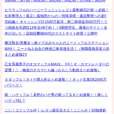
SNH48！JKT48！MNL48！SGO48！GNZ48！STU48！SKE48
ヒウラッフルのハーニーフィニッシュゴミ屋敷補完計画 ＜必殺！
生前整理人！孤立し孤独死からの～特殊清掃・遺品整理への道F
完結編＞ キャッシング計1500万返済：厨二病借金3500万円！う
つ病統合失調症14年生HKT46！！9期研究生、最後のサイト！全
米が泣いた！認知症鬱病60代のラストサイト絶賛！公開中
魔法熟女/美魔女ッ娘メグみみちゃんのニートッフルステーション
MAX！ ニート仙人仙女の映画三昧老後生活！（無職孤独居老人的
まとめ速報Z)]
乙女系腐男子のオカマッフルMAX2- FX！オ・カマトレーダーの
逆襲！！ 極道のオカマたち編（おもしろ動画まとめ速報）
タダッフル！ネトゲ廃人的まとめ速報！！ネット乞食DE2000万
パワーズ！
新・ハゲッフル！哀愁のハゲ男の髪ってるまとめ速報！！激しく
ハゲっTEL？
こじ！コジッフル@！-レズっ娘百合ネエ！こじらせ！50独身処