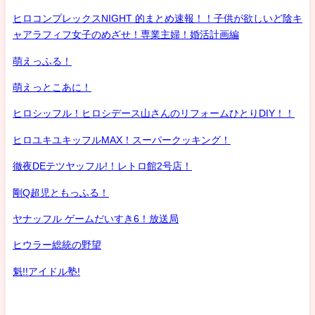
ヒロコンプレックスNIGHT 的まとめ速報！！子供が欲しいど陰キ
ャアラフィフ女子のめざせ！専業主婦！婚活計画編
萌えっふる！
萌えっとこあに！
ヒロシッフル！ヒロシデース山さんのリフォームひとりDIY！！
ヒロユキユキッフルMAX！スーパークッキング！
徹夜DEテツヤッフル!！レトロ館2号店！
剛Q超児ともっふる！
ヤナッフル ゲームだいすき6！放送局
ヒウラー総統の野望
魁!!アイドル塾!