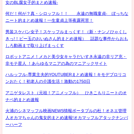
女のBL腐女子的まとめ速報-
何だ！何が？真・シロッフル！！ 永遠の無職童貞- ぼっちな
ニート的まとめ速報！一生童貞上等夜露死苦！
男装スケバン女子！スケッフルまっくす！（新・ナンノひゃくし
きっ!！ビー玉のおいぬさん的まとめ速報） 話題な事件からおも
しろ動画まで取り上げまっくす
ロボットアニメ！メカと美少女キャラだいすき永遠の非リア充・
非モテ星人 ！あらゆるマニアの為のマニアックサイト
ハルッフル-専業主夫的YOUTUBERまとめ速報！キモデブロリコ
ンおたく！初老人の介護生活！激動の1750日
アニゲタレスト（元祖！アニメッフル） ひきこもりニートのオ
ナベ的まとめ速報
火浦のシネマッフル映画NEWS情報ポータブルの杜！オネエ管理
人オカマちゃんの鬼女的まとめ速報!オカマッフルアタックナンバ
ーハーフ