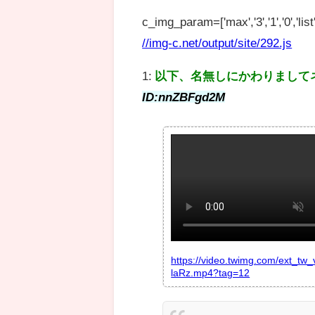
c_img_param=['max','3','1','0','list',
//img-c.net/output/site/292.js
1:
以下、名無しにかわりまして
ID:nnZBFgd2M
https://video.twimg.com/ext_t
laRz.mp4?tag=12