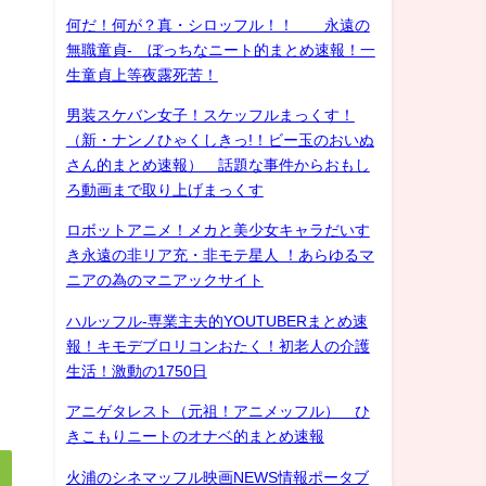
何だ！何が？真・シロッフル！！ 永遠の
無職童貞- ぼっちなニート的まとめ速報！一
生童貞上等夜露死苦！
男装スケバン女子！スケッフルまっくす！
（新・ナンノひゃくしきっ!！ビー玉のおいぬ
さん的まとめ速報） 話題な事件からおもし
ろ動画まで取り上げまっくす
ロボットアニメ！メカと美少女キャラだいす
き永遠の非リア充・非モテ星人 ！あらゆるマ
ニアの為のマニアックサイト
ハルッフル-専業主夫的YOUTUBERまとめ速
報！キモデブロリコンおたく！初老人の介護
生活！激動の1750日
アニゲタレスト（元祖！アニメッフル） ひ
きこもりニートのオナベ的まとめ速報
火浦のシネマッフル映画NEWS情報ポータブ