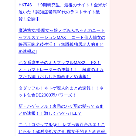
HKT46！！9期研究生、最後のサイト！全米が
泣いた！認知症鬱病60代のラストサイト絶
賛！公開中
魔法熟女/美魔女ッ娘メグみみちゃんのニート
ッフルステーションMAX！ ニート仙人仙女の
映画三昧老後生活！（無職孤独居老人的まと
め速報Z)]
乙女系腐男子のオカマッフルMAX2- FX！
オ・カマトレーダーの逆襲！！ 極道のオカ
マたち編（おもしろ動画まとめ速報）
タダッフル！ネトゲ廃人的まとめ速報！！ネ
ット乞食DE2000万パワーズ！
新・ハゲッフル！哀愁のハゲ男の髪ってるま
とめ速報！！激しくハゲっTEL？
こじ！コジッフル@！-レズっ娘百合ネエ！こ
じらせ！50独身処女のBL腐女子的まとめ速報-