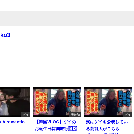
oko3
ゲイ
未分類
ゲイ
y A romantic
【韓国VLOG】ゲイの
実はゲイを公表してい
お誕生日韓国旅行🇰🇷
る芸能人がこちら...