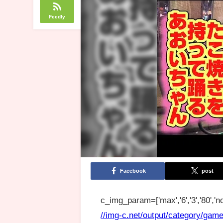
Feedly
Facebook
post
c_img_param=['max','6','3','80','no
//img-c.net/output/category/game