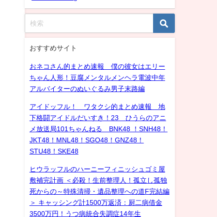
おすすめサイト
おネコさん的まとめ速報 僕の彼女はエリー
ちゃん人形！豆腐メンタルメンヘラ電波中年
アルバイターのぬいぐるみ男子末路編
アイドッフル！ ワタクシ的まとめ速報 地
下格闘アイドルだいすき！23 ひうらのアニ
メ放送局101ちゃんねる BNK48 ！SNH48！
JKT48！MNL48！SGO48！GNZ48！
STU48！SKE48
ヒウラッフルのハーニーフィニッシュゴミ屋
敷補完計画 ＜必殺！生前整理人！孤立し孤独
死からの～特殊清掃・遺品整理への道F完結編
＞ キャッシング計1500万返済：厨二病借金
3500万円！うつ病統合失調症14年生