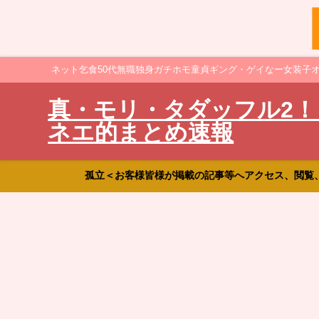
ネット乞食50代無職独身ガチホモ童貞ギング・ゲイなー女装子
真・モリ・タダッフル2！
ネエ的まとめ速報
孤立＜お客様皆様が掲載の記事等へアクセス、閲覧