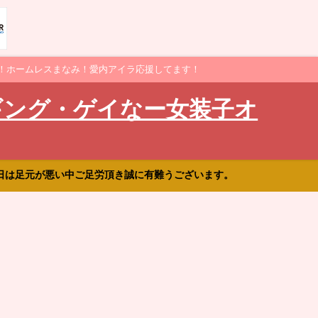
！ホームレスまなみ！愛内アイラ応援してます！
ギング・ゲイなー女装子オ
日は足元が悪い中ご足労頂き誠に有難うございます。