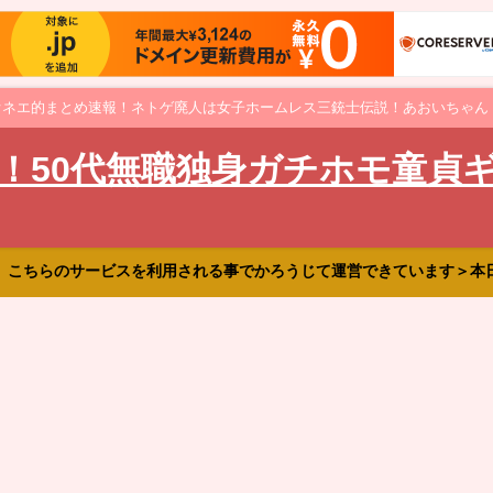
オネエ的まとめ速報！ネトゲ廃人は女子ホームレス三銃士伝説！あおいちゃん
！50代無職独身ガチホモ童貞
、こちらのサービスを利用される事でかろうじて運営できています＞本