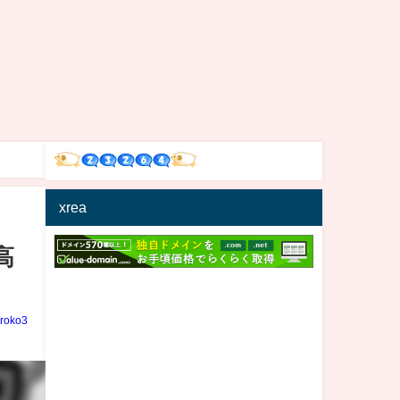
xrea
高
iroko3