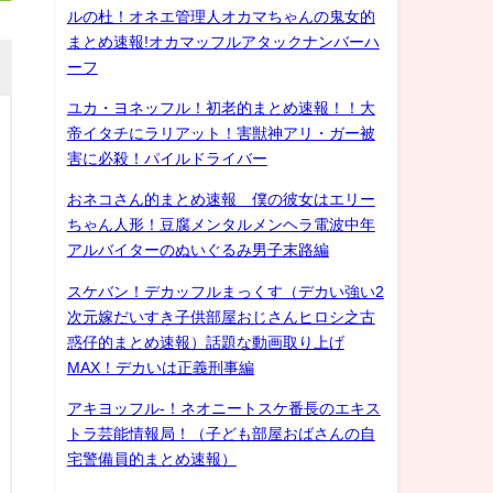
ルの杜！オネエ管理人オカマちゃんの鬼女的
まとめ速報!オカマッフルアタックナンバーハ
ーフ
ユカ・ヨネッフル！初老的まとめ速報！！大
帝イタチにラリアット！害獣神アリ・ガー被
害に必殺！パイルドライバー
おネコさん的まとめ速報 僕の彼女はエリー
ちゃん人形！豆腐メンタルメンヘラ電波中年
アルバイターのぬいぐるみ男子末路編
スケバン！デカッフルまっくす（デカい強い2
次元嫁だいすき子供部屋おじさんヒロシ之古
惑仔的まとめ速報）話題な動画取り上げ
MAX！デカいは正義刑事編
アキヨッフル-！ネオニートスケ番長のエキス
トラ芸能情報局！（子ども部屋おばさんの自
宅警備員的まとめ速報）