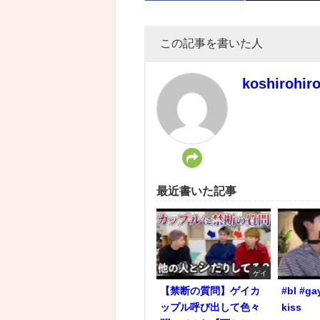
この記事を書いた人
koshirohir
最近書いた記事
ゲイ
【禁断の質問】ゲイカ
#bl #ga
ップル呼び出して色々
kiss