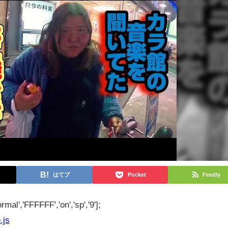
はてブ
Pocket
Feedly
rmal','FFFFFF','on','sp','9'];
.js