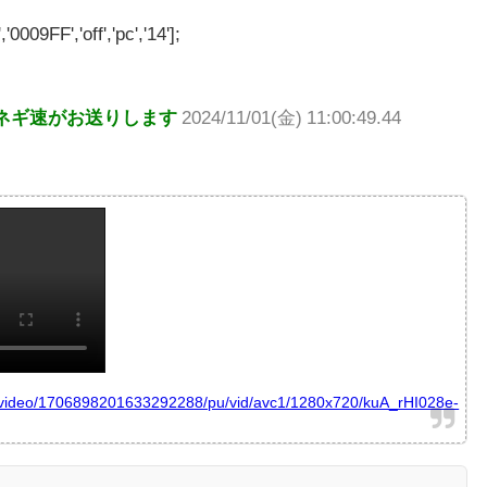
'0009FF','off','pc','14'];
ネギ速がお送りします
2024/11/01(金) 11:00:49.44
w_video/1706898201633292288/pu/vid/avc1/1280x720/kuA_rHI028e-