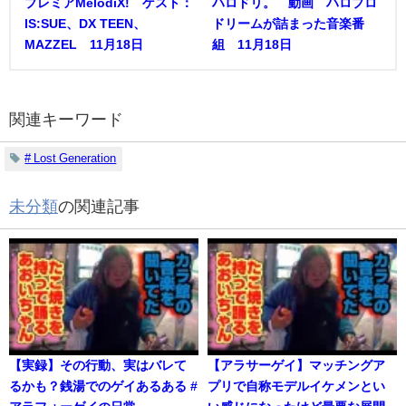
プレミアMelodiX! ゲスト：
ハロドリ。 動画 ハロプロ
IS:SUE、DX TEEN、
ドリームが詰まった音楽番
MAZZEL 11月18日
組 11月18日
関連キーワード
# Lost Generation
未分類
の関連記事
【実録】その行動、実はバレて
【アラサーゲイ】マッチングア
るかも？銭湯でのゲイあるある #
プリで自称モデルイケメンとい