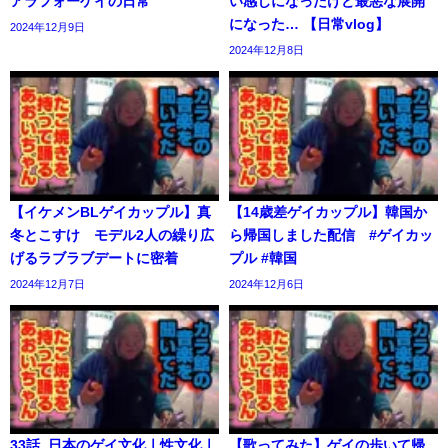
アラフォーゲイの日常
い感じになったけど最悪な展開
になった… 【日常vlog】
2024年12月9日
2024年12月8日
【イケメンBLゲイカップル】真
【14歳差ゲイカップル】韓国か
冬とこすけ モデル2人の繰り広
ら帰国しました配信 #ゲイカッ
げるラブラブデートに密着
プル #韓国
2024年12月7日
2024年12月6日
33話_日本のゲイ文化ㅣ性文化ㅣ
【歌ってみた】ゲイの歩いて帰