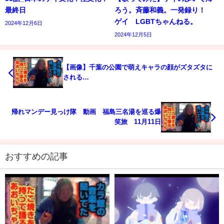
最終日
ろう。斉藤和義。一発録り！
ゲイ LGBTちゃんねる。
2024年12月6日
2024年12月5日
【画像】千葉の公園で萌えキャラの顔がズタズタに
される…
帰れマンデー見っけ隊 動画 福島三名湯を巡る爆
笑旅 11月11日
おすすめの記事