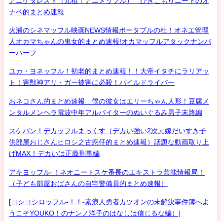
アニゲタレスト（元祖！アニメッフル） ひきこもりニートのオ
ナベ的まとめ速報
火浦のシネマッフル映画NEWS情報ポータブルの杜！オネエ管理
人オカマちゃんの鬼女的まとめ速報!オカマッフルアタックナンバ
ーハーフ
ユカ・ヨネッフル！初老的まとめ速報！！大帝イタチにラリアッ
ト！害獣神アリ・ガー被害に必殺！パイルドライバー
おネコさん的まとめ速報 僕の彼女はエリーちゃん人形！豆腐メ
ンタルメンヘラ電波中年アルバイターのぬいぐるみ男子末路編
スケバン！デカッフルまっくす（デカい強い2次元嫁だいすき子
供部屋おじさんヒロシ之古惑仔的まとめ速報）話題な動画取り上
げMAX！デカいは正義刑事編
アキヨッフル-！ネオニートスケ番長のエキストラ芸能情報局！
（子ども部屋おばさんの自宅警備員的まとめ速報）
[ヨシヨシロッフル-！！-素浪人勇者カツオンの未解決事件簿へよ
うこそYOUKO！のナンノ洋子のはなしは信じるな編）]