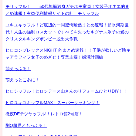
モリッフル！ 50代無職独身ガチホモ童貞！女装子オネエ的ま
とめ速報！有益便利情報サイトの杜 モリッフル
ユキユキッフル！ど底辺的一同驚愕騒然まとめ速報！超氷河期世
代！人生の強制ロスカットですべてを失ったキグナス氷子の愛の
クリスタルキングボンビー脱出大作戦
ヒロコンプレックスNIGHT 的まとめ速報！！子供が欲しいど陰キ
ャアラフィフ女子のめざせ！専業主婦！婚活計画編
萌えっふる！
萌えっとこあに！
ヒロシッフル！ヒロシデース山さんのリフォームひとりDIY！！
ヒロユキユキッフルMAX！スーパークッキング！
徹夜DEテツヤッフル!！レトロ館2号店！
剛Q超児ともっふる！