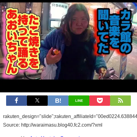
LINE
rakuten_design="slide";rakuten_affiliateId="00ed0224.6388
Source: http://waraimasu.blog40.fc2.com/?xml