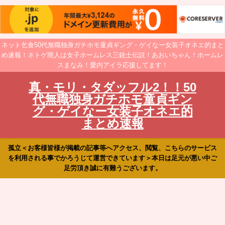
ネット乞食50代無職独身ガチホモ童貞ギング・ゲイなー女装子オネエ的まと
め速報！ネトゲ廃人は女子ホームレス三銃士伝説！あおいちゃん！ホームレ
スまなみ！愛内アイラ応援してます！
真・モリ・タダッフル2！！50
代無職独身ガチホモ童貞ギン
グ・ゲイなー女装子オネエ的
まとめ速報
孤立＜お客様皆様が掲載の記事等へアクセス、閲覧、こちらのサービス
を利用される事でかろうじて運営できています＞本日は足元が悪い中ご
足労頂き誠に有難うございます。