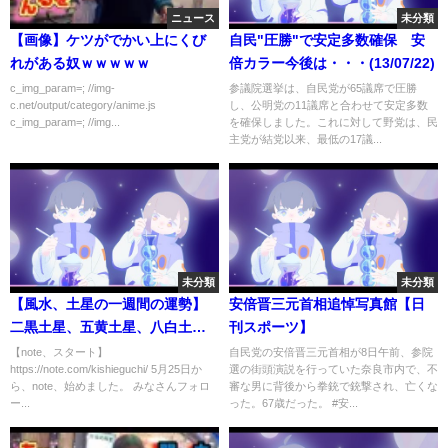
ニュース
未分類
【画像】ケツがでかい上にくび
自民"圧勝"で安定多数確保 安
れがある奴ｗｗｗｗｗ
倍カラー今後は・・・(13/07/22)
c_img_param=; //img-
参議院選挙は、自民党が65議席で圧勝
c.net/output/category/anime.js
し、公明党の11議席と合わせて安定多数
c_img_param=; //img...
を確保しました。これに対して野党は、民
主党が結党以来、最低の17議...
未分類
未分類
【風水、土星の一週間の運勢】
安倍晋三元首相追悼写真館【日
二黒土星、五黄土星、八白土
刊スポーツ】
星、2022年、6/6～6/12、最後に
【note、スタート】
自民党の安倍晋三元首相が8日午前、参院
https://note.com/kishieguchi/ 5月25日か
選の街頭演説を行っていた奈良市内で、不
★特典★
ら、note、始めました。 みなさんフォロ
審な男に背後から拳銃で銃撃され、亡くな
ー...
った。67歳だった。 #安...