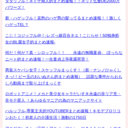
タダッフル！ネトゲ廃人的まとめ速報！！ネット乞食DE2000万
パワーズ！
新・ハゲッフル！哀愁のハゲ男の髪ってるまとめ速報！！激しく
ハゲっTEL？
こじ！コジッフル@！-レズっ娘百合ネエ！こじらせ！50独身処
女のBL腐女子的まとめ速報-
何だ！何が？真・シロッフル！！ 永遠の無職童貞- ぼっちな
ニート的まとめ速報！一生童貞上等夜露死苦！
男装スケバン女子！スケッフルまっくす！（新・ナンノひゃくし
きっ!！ビー玉のおいぬさん的まとめ速報） 話題な事件からおも
しろ動画まで取り上げまっくす
ロボットアニメ！メカと美少女キャラだいすき永遠の非リア充・
非モテ星人 ！あらゆるマニアの為のマニアックサイト
ハルッフル-専業主夫的YOUTUBERまとめ速報！キモデブロリコ
ンおたく！初老人の介護生活！激動の1750日