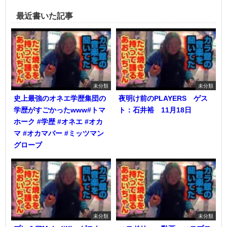
最近書いた記事
未分類
未分類
史上最強のオネエ学歴集団の
夜明け前のPLAYERS ゲス
学歴がすごかったwww#トマ
ト：石井裕 11月18日
ホーク #学歴 #オネエ #オカ
マ #オカマバー #ミッツマン
グローブ
未分類
未分類