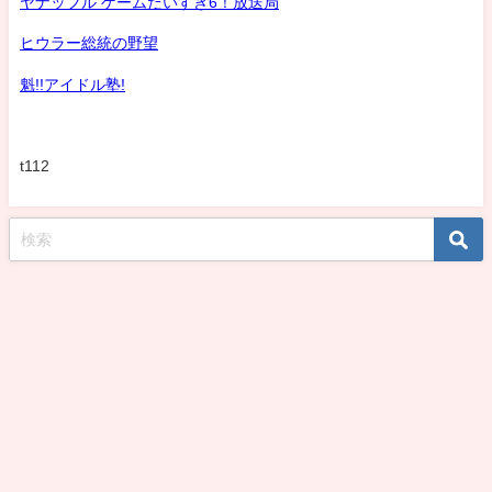
ヤナッフル ゲームだいすき6！放送局
ヒウラー総統の野望
魁!!アイドル塾!
t112