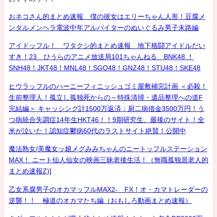
おネコさん的まとめ速報 僕の彼女はエリーちゃん人形！豆腐メ
ンタルメンヘラ電波中年アルバイターのぬいぐるみ男子末路編
アイドッフル！ ワタクシ的まとめ速報 地下格闘アイドルだい
すき！23 ひうらのアニメ放送局101ちゃんねる BNK48 ！
SNH48！JKT48！MNL48！SGO48！GNZ48！STU48！SKE48
ヒウラッフルのハーニーフィニッシュゴミ屋敷補完計画 ＜必殺！
生前整理人！孤立し孤独死からの～特殊清掃・遺品整理への道F
完結編＞ キャッシング計1500万返済：厨二病借金3500万円！う
つ病統合失調症14年生HKT46！！9期研究生、最後のサイト！全
米が泣いた！認知症鬱病60代のラストサイト絶賛！公開中
魔法熟女/美魔女ッ娘メグみみちゃんのニートッフルステーション
MAX！ ニート仙人仙女の映画三昧老後生活！（無職孤独居老人的
まとめ速報Z)]
乙女系腐男子のオカマッフルMAX2- FX！オ・カマトレーダーの
逆襲！！ 極道のオカマたち編（おもしろ動画まとめ速報）