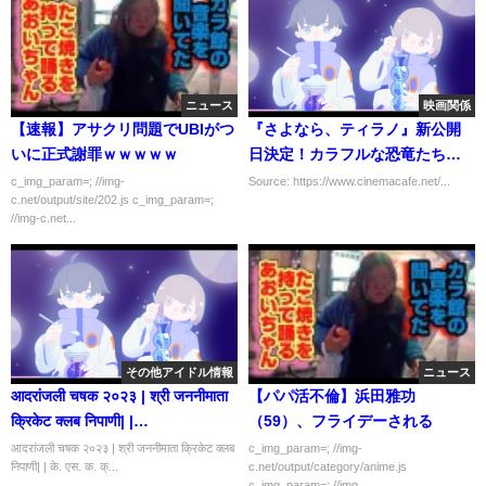
ニュース
映画関係
【速報】アサクリ問題でUBIがつ
『さよなら、ティラノ』新公開
いに正式謝罪ｗｗｗｗｗ
日決定！カラフルな恐竜たちが
じゃれあうメインビジュアル完
c_img_param=; //img-
Source: https://www.cinemacafe.net/...
c.net/output/site/202.js c_img_param=;
成
//img-c.net...
その他アイドル情報
ニュース
आदरांजली चषक २०२३ | श्री जननीमाता
【パパ活不倫】浜田雅功
क्रिकेट क्लब निपाणी| |
（59）、フライデーされる
AADARANJALI TROPHY 2023 |
आदरांजली चषक २०२३ | श्री जननीमाता क्रिकेट क्लब
c_img_param=; //img-
निपाणी| | के. एस. क. क्...
c.net/output/category/anime.js
SH. JANANIMATA
c_img_param=; //img...