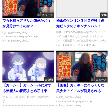
ニュース
文化
でもお前らアサリが国産かどう
秘密のケンミンＳＨＯＷ極！高
か見分けつくのか？
知ピンクのチキンナンバン！？
茨城栗キングダム[字][デ]…の番
c_img_param=; //img-
出典：EPGの番組情報 秘密のケンミンＳ
c.net/output/category/anime.js
ＨＯＷ極！高知ピンクのチキンナンバ
組内容解析まとめ
c_img_param=; //img...
ン！？茨城栗キングダム高知のチキンナン
バンはタルタルじゃなくオーロ...
未分類
ニュース
【ガーシー】ガーシーchに対す
【画像】ガッキーにそっくりな
る芸能人の反応まとめ②【東谷
美少女アイドルが発見される
義和/切り抜き】
なるべく【最速で】切り抜く公認chで
c_img_param=; //img-
す。
c.net/output/category/anime.js
~~~~~~~~~~~~~~~~~~~~~~~~~~~~~~~~~~~~~~~~~~~~~~~~~...
c_img_param=; //img...