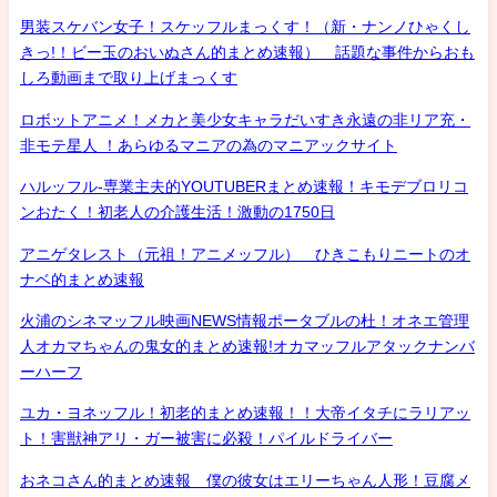
男装スケバン女子！スケッフルまっくす！（新・ナンノひゃくし
きっ!！ビー玉のおいぬさん的まとめ速報） 話題な事件からおも
しろ動画まで取り上げまっくす
ロボットアニメ！メカと美少女キャラだいすき永遠の非リア充・
非モテ星人 ！あらゆるマニアの為のマニアックサイト
ハルッフル-専業主夫的YOUTUBERまとめ速報！キモデブロリコ
ンおたく！初老人の介護生活！激動の1750日
アニゲタレスト（元祖！アニメッフル） ひきこもりニートのオ
ナベ的まとめ速報
火浦のシネマッフル映画NEWS情報ポータブルの杜！オネエ管理
人オカマちゃんの鬼女的まとめ速報!オカマッフルアタックナンバ
ーハーフ
ユカ・ヨネッフル！初老的まとめ速報！！大帝イタチにラリアッ
ト！害獣神アリ・ガー被害に必殺！パイルドライバー
おネコさん的まとめ速報 僕の彼女はエリーちゃん人形！豆腐メ