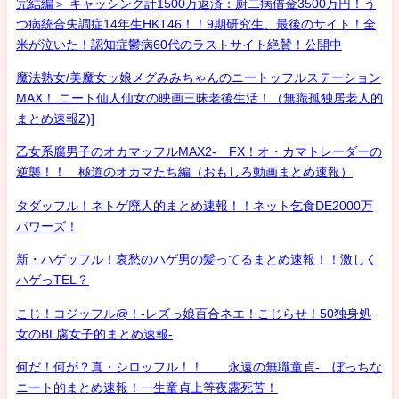
完結編＞ キャッシング計1500万返済：厨二病借金3500万円！う
つ病統合失調症14年生HKT46！！9期研究生、最後のサイト！全
米が泣いた！認知症鬱病60代のラストサイト絶賛！公開中
魔法熟女/美魔女ッ娘メグみみちゃんのニートッフルステーション
MAX！ ニート仙人仙女の映画三昧老後生活！（無職孤独居老人的
まとめ速報Z)]
乙女系腐男子のオカマッフルMAX2- FX！オ・カマトレーダーの
逆襲！！ 極道のオカマたち編（おもしろ動画まとめ速報）
タダッフル！ネトゲ廃人的まとめ速報！！ネット乞食DE2000万
パワーズ！
新・ハゲッフル！哀愁のハゲ男の髪ってるまとめ速報！！激しく
ハゲっTEL？
こじ！コジッフル@！-レズっ娘百合ネエ！こじらせ！50独身処
女のBL腐女子的まとめ速報-
何だ！何が？真・シロッフル！！ 永遠の無職童貞- ぼっちな
ニート的まとめ速報！一生童貞上等夜露死苦！