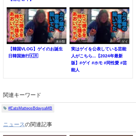
未分類
ゲイ
【韓国VLOG】ゲイのお誕生
実はゲイを公表している芸能
日韓国旅行🇰🇷
人がこちら...【2024年最新
版】#ゲイ #ホモ #同性愛 #芸
能人
関連キーワード
#EatsMatteosBdaysaMB
ニュース
の関連記事