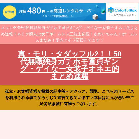
ネット乞食50代無職独身ガチホモ童貞ギング・ゲイなー女装子オネエ的まと
め速報！ネトゲ廃人は女子ホームレス三銃士伝説！あおいちゃん！ホームレ
スまなみ！愛内アイラ応援してます！
真・モリ・タダッフル2！！50
代無職独身ガチホモ童貞ギン
グ・ゲイなー女装子オネエ的
まとめ速報
孤立＜お客様皆様が掲載の記事等へアクセス、閲覧、こちらのサービス
を利用される事でかろうじて運営できています＞本日は足元が悪い中ご
足労頂き誠に有難うございます。