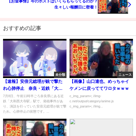
【お金事情】今のホストはいくらもらってるのか？
生々しい報酬日に密着！
おすすめの記事
未分類
ニュース
【速報】安倍元総理が銃で撃た
【画像】山口達也、めっちゃイ
れ心肺停止 奈良・近鉄「大和
ケメンに戻っててワロタｗｗｗ
西大寺駅前」で演説中 40代の
7月8日、午前11時半ごろ奈良県にある近
c_img_param=; //img-
鉄「大和西大寺駅」駅で、発砲事件があ
c.net/output/category/anime.js
男の身柄を確保（2022年7月8
り、演説を行っていた安倍元総理が銃で撃
c_img_param=; //img...
日）
たれ、心肺停止の状態です。...