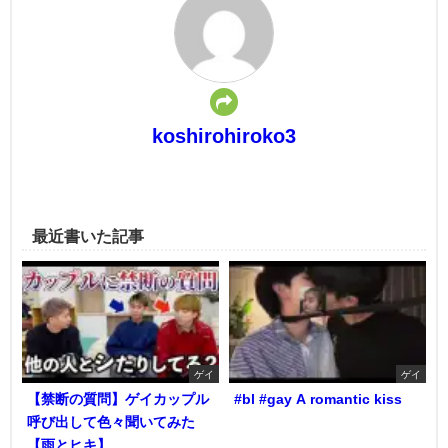
koshirohiroko3
最近書いた記事
ゲイ
ゲイ
【禁断の質問】ゲイカップル
#bl #gay A romantic kiss
呼び出して色々聞いてみた
【雨とヒキ】