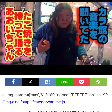
LINE
c_img_param=['max','6','3','80','normal','FFFFFF','on','sp','9'];
//img-c.net/output/category/anime.js