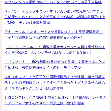
ンタルメンヘラ電波中年アルバイターのぬいぐるみ男子末路編
スケバン！デカッフルまっくす（デカい強い2次元嫁だいすき子
供部屋おじさんヒロシ之古惑仔的まとめ速報）話題な動画取り上
げMAX！デカいは正義刑事編
アキヨッフル-！ネオニートスケ番長のエキストラ芸能情報局！
（子ども部屋おばさんの自宅警備員的まとめ速報）
[ヨシヨシロッフル-！！-素浪人勇者カツオンの未解決事件簿へよ
うこそYOUKO！のナンノ洋子のはなしは信じるな編）]
モリッフル！ 50代無職独身ガチホモ童貞！女装子オネエ的ま
とめ速報！有益便利情報サイトの杜 モリッフル
ユキユキッフル！ど底辺的一同驚愕騒然まとめ速報！超氷河期世
代！人生の強制ロスカットですべてを失ったキグナス氷子の愛の
クリスタルキングボンビー脱出大作戦
ヒロコンプレックスNIGHT 的まとめ速報！！子供が欲しいど陰キ
ャアラフィフ女子のめざせ！専業主婦！婚活計画編