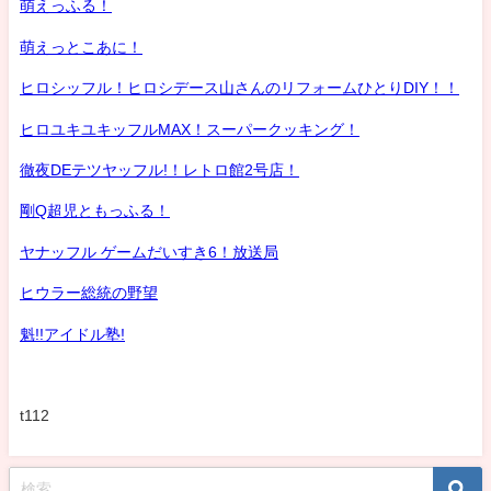
萌えっふる！
萌えっとこあに！
ヒロシッフル！ヒロシデース山さんのリフォームひとりDIY！！
ヒロユキユキッフルMAX！スーパークッキング！
徹夜DEテツヤッフル!！レトロ館2号店！
剛Q超児ともっふる！
ヤナッフル ゲームだいすき6！放送局
ヒウラー総統の野望
魁!!アイドル塾!
t112