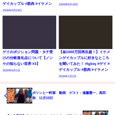
ゲイカップル #筋肉 #イケメン
2026年6月18日
2026年6月24日
ゲイのポジション問題・タチ受
【㊗️1000万回再生超！】イケメ
けの分岐進化点について【ノン
ンゲイカップルに好きなところ
ケの知らない世界 #3】
を聞いてみた！ #lgbtq #ゲイ #
ゲイカップル #筋肉 #イケメン
2026年6月1日
2026年1月2日
ポツンと一軒家 動画 ゲスト：遠藤憲一、高田
秋 11月10日