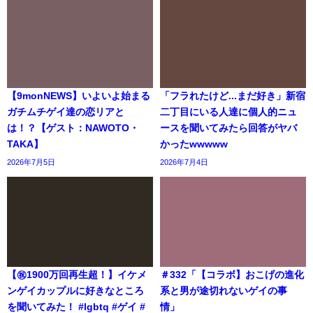
【9monNEWS】いよいよ始まる
「フラれたけど...まだ好き」新宿
ガチムチゲイ達の恋リアと
二丁目にいる人達に個人的ニュ
は！？【ゲスト：NAWOTO・
ースを聞いてみたら回答がヤバ
TAKA】
かったwwwww
2026年7月5日
2026年7月4日
【㊗️1900万回再生超！】イケメ
＃332「【コラボ】おこげの進化
ンゲイカップルに好きなところ
系と男が途切れないゲイの事
を聞いてみた！ #lgbtq #ゲイ #
情」