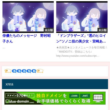
未分類
未分類
俳優たちのメッセージ 野村昭
「ドンブラザーズ」“悪のヒロイ
子さん
ン”ソノニ役の美少女・宮崎あみ
さ ドラマ初挑戦 「妖艶さ感
...
★高画質★エンタメニュースを毎日掲載！
「MAiDiGiTV」登録はこちら↓
じて」
http://www.youtube.com/subscript...
xrea