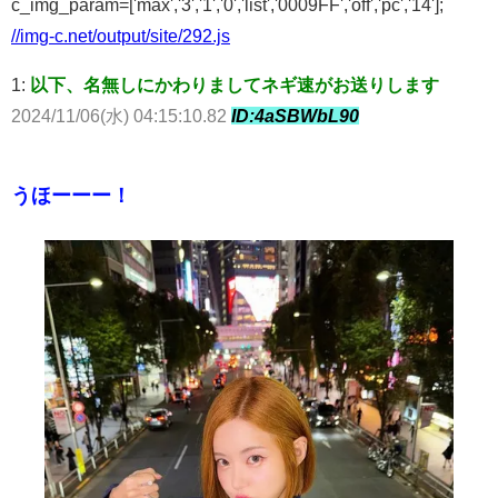
c_img_param=['max','3','1','0','list','0009FF','off','pc','14'];
//img-c.net/output/site/292.js
1:
以下、名無しにかわりましてネギ速がお送りします
2024/11/06(水) 04:15:10.82
ID:4aSBWbL90
うほーーー！