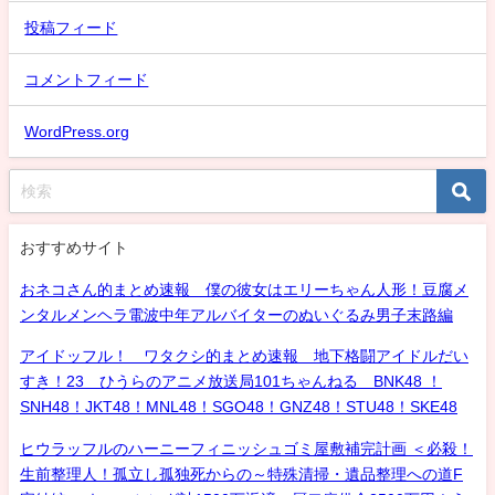
投稿フィード
コメントフィード
WordPress.org
おすすめサイト
おネコさん的まとめ速報 僕の彼女はエリーちゃん人形！豆腐メ
ンタルメンヘラ電波中年アルバイターのぬいぐるみ男子末路編
アイドッフル！ ワタクシ的まとめ速報 地下格闘アイドルだい
すき！23 ひうらのアニメ放送局101ちゃんねる BNK48 ！
SNH48！JKT48！MNL48！SGO48！GNZ48！STU48！SKE48
ヒウラッフルのハーニーフィニッシュゴミ屋敷補完計画 ＜必殺！
生前整理人！孤立し孤独死からの～特殊清掃・遺品整理への道F