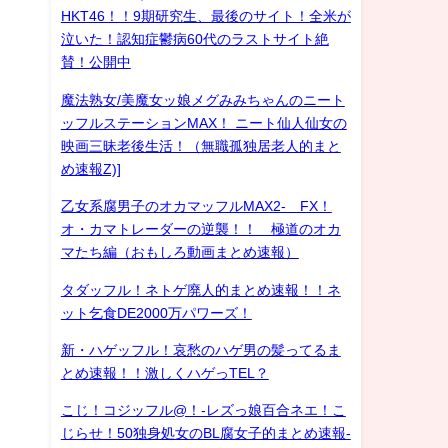
HKT46！！9期研究生、最後のサイト！全米が
泣いた！認知症鬱病60代のラストサイト絶
賛！公開中
魔法熟女/美魔女ッ娘メグみみちゃんのニート
ッフルステーションMAX！ ニート仙人仙女の
映画三昧老後生活！（無職孤独居老人的まと
め速報Z)]
乙女系腐男子のオカマッフルMAX2- FX！
オ・カマトレーダーの逆襲！！ 極道のオカ
マたち編（おもしろ動画まとめ速報）
タダッフル！ネトゲ廃人的まとめ速報！！ネ
ット乞食DE2000万パワーズ！
新・ハゲッフル！哀愁のハゲ男の髪ってるま
とめ速報！！激しくハゲっTEL？
こじ！コジッフル@！-レズっ娘百合ネエ！こ
じらせ！50独身処女のBL腐女子的まとめ速報-