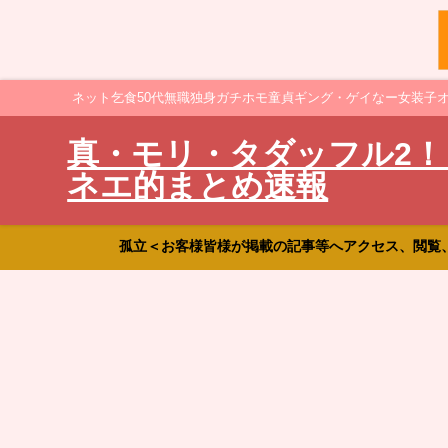
ネット乞食50代無職独身ガチホモ童貞ギング・ゲイなー女装子
真・モリ・タダッフル2！
ネエ的まとめ速報
孤立＜お客様皆様が掲載の記事等へアクセス、閲覧