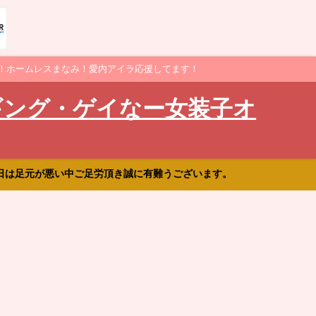
！ホームレスまなみ！愛内アイラ応援してます！
ギング・ゲイなー女装子オ
日は足元が悪い中ご足労頂き誠に有難うございます。