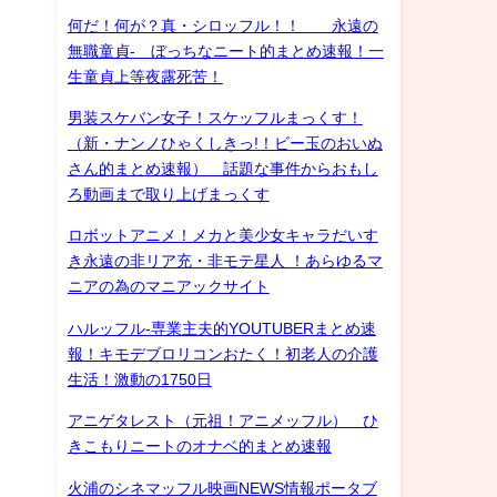
何だ！何が？真・シロッフル！！ 永遠の
無職童貞- ぼっちなニート的まとめ速報！一
生童貞上等夜露死苦！
男装スケバン女子！スケッフルまっくす！
（新・ナンノひゃくしきっ!！ビー玉のおいぬ
さん的まとめ速報） 話題な事件からおもし
ろ動画まで取り上げまっくす
ロボットアニメ！メカと美少女キャラだいす
き永遠の非リア充・非モテ星人 ！あらゆるマ
ニアの為のマニアックサイト
ハルッフル-専業主夫的YOUTUBERまとめ速
報！キモデブロリコンおたく！初老人の介護
生活！激動の1750日
アニゲタレスト（元祖！アニメッフル） ひ
きこもりニートのオナベ的まとめ速報
火浦のシネマッフル映画NEWS情報ポータブ