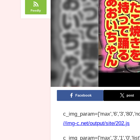
Feedly
Facebook
post
c_img_param=['max','6','3','80','no
//img-c.net/output/site/202.js
c_img_param=['max','3','1','0','list',