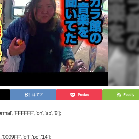
はてブ
Pocket
Feedly
rmal','FFFFFF','on','sp','9'];
'0009FF','off','pc','14'];