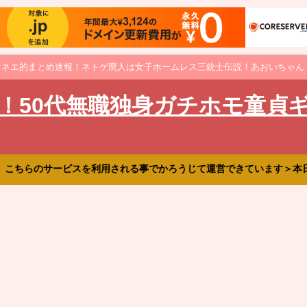
オネエ的まとめ速報！ネトゲ廃人は女子ホームレス三銃士伝説！あおいちゃん
！50代無職独身ガチホモ童貞
、こちらのサービスを利用される事でかろうじて運営できています＞本