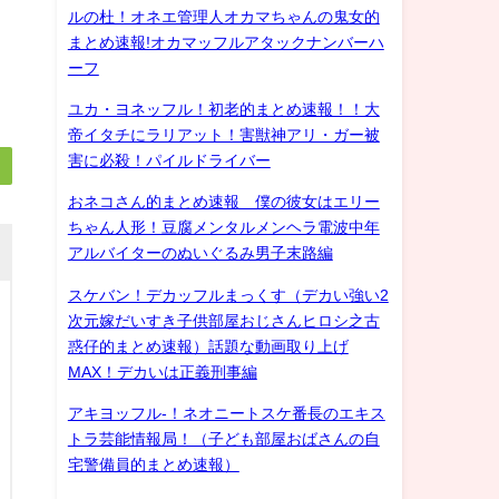
ルの杜！オネエ管理人オカマちゃんの鬼女的
まとめ速報!オカマッフルアタックナンバーハ
ーフ
ユカ・ヨネッフル！初老的まとめ速報！！大
帝イタチにラリアット！害獣神アリ・ガー被
害に必殺！パイルドライバー
おネコさん的まとめ速報 僕の彼女はエリー
ちゃん人形！豆腐メンタルメンヘラ電波中年
アルバイターのぬいぐるみ男子末路編
スケバン！デカッフルまっくす（デカい強い2
次元嫁だいすき子供部屋おじさんヒロシ之古
惑仔的まとめ速報）話題な動画取り上げ
MAX！デカいは正義刑事編
アキヨッフル-！ネオニートスケ番長のエキス
トラ芸能情報局！（子ども部屋おばさんの自
宅警備員的まとめ速報）