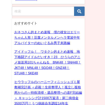
おすすめサイト
おネコさん的まとめ速報 僕の彼女はエリー
ちゃん人形！豆腐メンタルメンヘラ電波中年
アルバイターのぬいぐるみ男子末路編
アイドッフル！ ワタクシ的まとめ速報 地
下格闘アイドルだいすき！23 ひうらのアニ
メ放送局101ちゃんねる BNK48 ！SNH48！
JKT48！MNL48！SGO48！GNZ48！
STU48！SKE48
ヒウラッフルのハーニーフィニッシュゴミ屋
敷補完計画 ＜必殺！生前整理人！孤立し孤独
死からの～特殊清掃・遺品整理への道F完結編
＞ キャッシング計1500万返済：厨二病借金
3500万円！うつ病統合失調症14年生