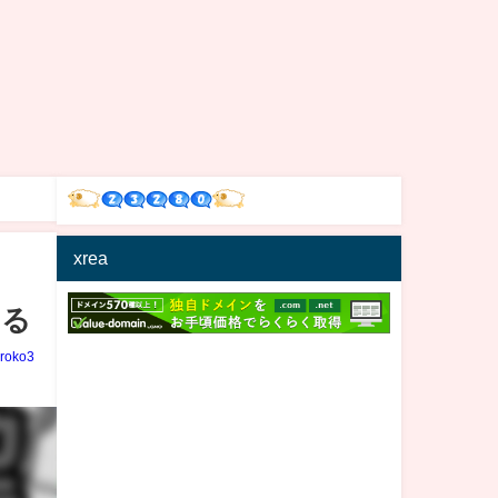
xrea
なる
iroko3