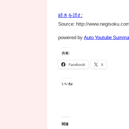
続きを読む
Source: http://www.negisoku.com
powered by
Auto Youtube Summa
共有:
Facebook
X
いいね:
関連