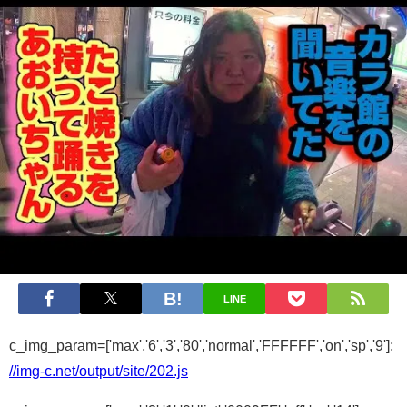
LINE
c_img_param=['max','6','3','80','normal','FFFFFF','on','sp','9'];
//img-c.net/output/site/202.js