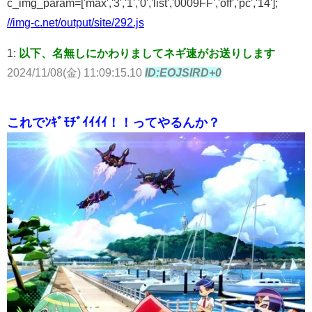
c_img_param=['max','3','1','0','list','0009FF','off','pc','14'];
//img-c.net/output/site/292.js
1:
以下、名無しにかわりましてネギ速がお送りします
2024/11/08(金) 11:09:15.10
ID:EOJSIRD+0
これでﾝｷﾞﾓﾁﾞｲｲｲｲ！！ってやるんか？