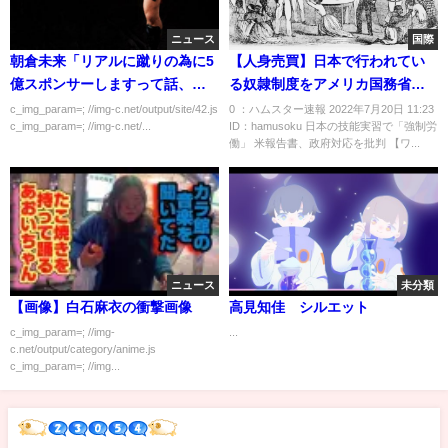
ニュース
国際
朝倉未来「リアルに蹴りの為に5
【人身売買】日本で行われてい
億スポンサーしますって話、結
る奴隷制度をアメリカ国務省が
構来てますｗ」
批判…岸田「・・・」
c_img_param=; //img-c.net/output/site/42.js
0 ：ハムスター速報 2022年7月20日 11:23
c_img_param=; //img-c.net/...
ID：hamusoku 日本の技能実習で「強制労
働」 米報告書、政府対応を批判 【ワ...
ニュース
未分類
【画像】白石麻衣の衝撃画像
高見知佳 シルエット
c_img_param=; //img-
...
c.net/output/category/anime.js
c_img_param=; //img...