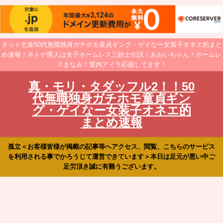
ネット乞食50代無職独身ガチホモ童貞ギング・ゲイなー女装子オネエ的まと
め速報！ネトゲ廃人は女子ホームレス三銃士伝説！あおいちゃん！ホームレ
スまなみ！愛内アイラ応援してます！
真・モリ・タダッフル2！！50
代無職独身ガチホモ童貞ギン
グ・ゲイなー女装子オネエ的
まとめ速報
孤立＜お客様皆様が掲載の記事等へアクセス、閲覧、こちらのサービス
を利用される事でかろうじて運営できています＞本日は足元が悪い中ご
足労頂き誠に有難うございます。