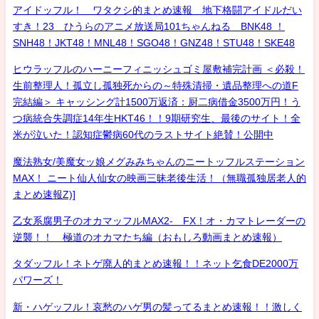
アイドッフル！ ワタクシ的まとめ速報 地下格闘アイドルだい
すき！23 ひうらのアニメ放送局101ちゃんねる BNK48 ！
SNH48！JKT48！MNL48！SGO48！GNZ48！STU48！SKE48
ヒウラッフルのハーニーフィニッシュゴミ屋敷補完計画 ＜必殺！
生前整理人！孤立し孤独死からの～特殊清掃・遺品整理への道F
完結編＞ キャッシング計1500万返済：厨二病借金3500万円！う
つ病統合失調症14年生HKT46！！9期研究生、最後のサイト！全
米が泣いた！認知症鬱病60代のラストサイト絶賛！公開中
魔法熟女/美魔女ッ娘メグみみちゃんのニートッフルステーション
MAX！ ニート仙人仙女の映画三昧老後生活！（無職孤独居老人的
まとめ速報Z)]
乙女系腐男子のオカマッフルMAX2- FX！オ・カマトレーダーの
逆襲！！ 極道のオカマたち編（おもしろ動画まとめ速報）
タダッフル！ネトゲ廃人的まとめ速報！！ネット乞食DE2000万
パワーズ！
新・ハゲッフル！哀愁のハゲ男の髪ってるまとめ速報！！激しく