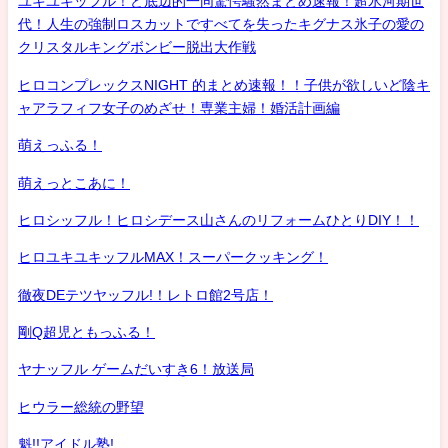
ユキユキッフル！ど底辺的一同驚愕騒然まとめ速報！超氷河期世
代！人生の強制ロスカットですべてを失ったキグナス氷子の愛の
クリスタルキングボンビー脱出大作戦
ヒロコンプレックスNIGHT 的まとめ速報！！子供が欲しいど陰キ
ャアラフィフ女子のめざせ！専業主婦！婚活計画編
萌えっふる！
萌えっとこあに！
ヒロシッフル！ヒロシデース山さんのリフォームひとりDIY！！
ヒロユキユキッフルMAX！スーパークッキング！
徹夜DEテツヤッフル!！レトロ館2号店！
剛Q超児ともっふる！
ヤナッフル ゲームだいすき6！放送局
ヒウラー総統の野望
魁!!アイドル塾!