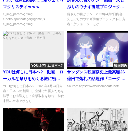
PS5、在庫山積み……余りまくり
所さんの目がテン 動画 久し
マクリスティｗｗｗ
ぶりのウナギ養殖プロジェク
ト 4月2日
c_img_param=; //img-
所さんの目がテン 2023年4月2日内容：
c.net/output/category/game.js
久しぶりのウナギ養殖プロジェクト出演
c_img_param=; //img-...
者：所ジョージ ほか......
YOUは何しに日本へ?
映画関係
YOUは何しに日本へ? 動画 ロ
サンダンス映画祭史上最高額26
ーカルな祭りをめぐる旅に密
億円で落札の話題作『コーダ あ
着 4月24日
いのうた』2022年1月公開
YOUは何しに日本へ? 2023年4月24日内
Source: https://www.cinemacafe.net/...
容：日本への玄関口、空港で外国人たちを
勝手にお出迎えして直撃取材を敢行！前代
未聞の空港アポなし...