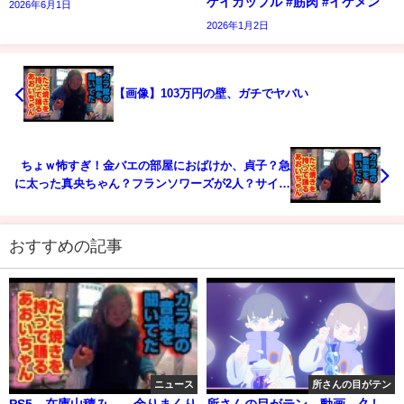
ゲイカップル #筋肉 #イケメン
2026年6月1日
2026年1月2日
【画像】103万円の壁、ガチでヤバい
ちょｗ怖すぎ！金バエの部屋におばけか、貞子？急
に太った真央ちゃん？フランソワーズが2人？サイボ
ーグ003？真央ちゃんトレンドおめでとう
おすすめの記事
ニュース
所さんの目がテン