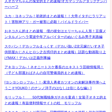
人オカマちゃんの鬼女的まとめ速報!オカマッフルアタックナンバ
ーハーフ
ユカ・ヨネッフル！初老的まとめ速報！！大帝イタチにラリアッ
ト！害獣神アリ・ガー被害に必殺！パイルドライバー
おネコさん的まとめ速報 僕の彼女はエリーちゃん人形！豆腐メ
ンタルメンヘラ電波中年アルバイターのぬいぐるみ男子末路編
スケバン！デカッフルまっくす（デカい強い2次元嫁だいすき子
供部屋おじさんヒロシ之古惑仔的まとめ速報）話題な動画取り上
げMAX！デカいは正義刑事編
アキヨッフル-！ネオニートスケ番長のエキストラ芸能情報局！
（子ども部屋おばさんの自宅警備員的まとめ速報）
[ヨシヨシロッフル-！！-素浪人勇者カツオンの未解決事件簿へよ
うこそYOUKO！のナンノ洋子のはなしは信じるな編）]
モリッフル！ 50代無職独身ガチホモ童貞！女装子オネエ的ま
とめ速報！有益便利情報サイトの杜 モリッフル