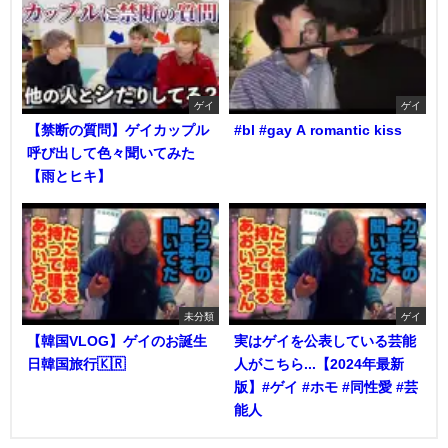
ゲイ
ゲイ
【禁断の質問】ゲイカップル
#bl #gay A romantic kiss
呼び出して色々聞いてみた
【雨とヒキ】
未分類
ゲイ
【韓国VLOG】ゲイのお誕生
実はゲイを公表している芸能
日韓国旅行🇰🇷
人がこちら...【2024年最新
版】#ゲイ #ホモ #同性愛 #芸
能人