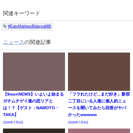
関連キーワード
#EatsMatteosBdaysaMB
ニュース
の関連記事
【9monNEWS】いよいよ始まる
「フラれたけど...まだ好き」新宿
ガチムチゲイ達の恋リアと
二丁目にいる人達に個人的ニュ
は！？【ゲスト：NAWOTO・
ースを聞いてみたら回答がヤバ
TAKA】
かったwwwww
2026年7月5日
2026年7月4日