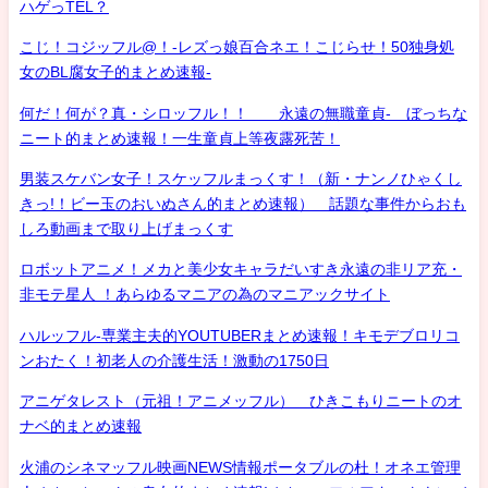
ハゲっTEL？
こじ！コジッフル@！-レズっ娘百合ネエ！こじらせ！50独身処
女のBL腐女子的まとめ速報-
何だ！何が？真・シロッフル！！ 永遠の無職童貞- ぼっちな
ニート的まとめ速報！一生童貞上等夜露死苦！
男装スケバン女子！スケッフルまっくす！（新・ナンノひゃくし
きっ!！ビー玉のおいぬさん的まとめ速報） 話題な事件からおも
しろ動画まで取り上げまっくす
ロボットアニメ！メカと美少女キャラだいすき永遠の非リア充・
非モテ星人 ！あらゆるマニアの為のマニアックサイト
ハルッフル-専業主夫的YOUTUBERまとめ速報！キモデブロリコ
ンおたく！初老人の介護生活！激動の1750日
アニゲタレスト（元祖！アニメッフル） ひきこもりニートのオ
ナベ的まとめ速報
火浦のシネマッフル映画NEWS情報ポータブルの杜！オネエ管理