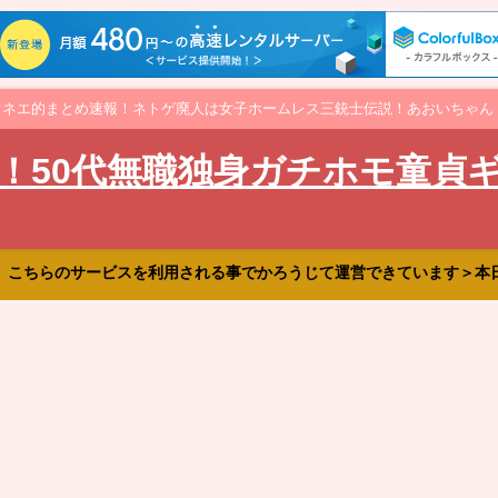
オネエ的まとめ速報！ネトゲ廃人は女子ホームレス三銃士伝説！あおいちゃん
！50代無職独身ガチホモ童貞
、こちらのサービスを利用される事でかろうじて運営できています＞本