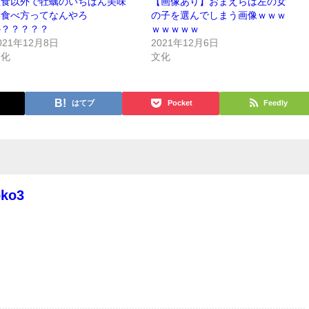
生食以外で牡蠣のいちばん美味
【画像あり】おまえらは左の女
い食べ方ってなんやろ
の子を選んでしまう画像ｗｗｗ
か？？？？？
ｗｗｗｗｗ
021年12月8日
2021年12月6日
文化
文化
はてブ
Pocket
Feedly
oko3