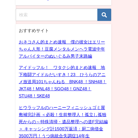
おすすめサイト
おネコさん的まとめ速報 僕の彼女はエリー
ちゃん人形！豆腐メンタルメンヘラ電波中年
アルバイターのぬいぐるみ男子末路編
アイドッフル！ ワタクシ的まとめ速報 地
下格闘アイドルだいすき！23 ひうらのアニ
メ放送局101ちゃんねる BNK48 ！SNH48！
JKT48！MNL48！SGO48！GNZ48！
STU48！SKE48
ヒウラッフルのハーニーフィニッシュゴミ屋
敷補完計画 ＜必殺！生前整理人！孤立し孤独
死からの～特殊清掃・遺品整理への道F完結編
＞ キャッシング計1500万返済：厨二病借金
3500万円！うつ病統合失調症14年生