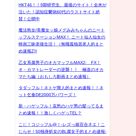
HKT46！！9期研究生、最後のサイト！全米が
泣いた！認知症鬱病60代のラストサイト絶
賛！公開中
魔法熟女/美魔女ッ娘メグみみちゃんのニート
ッフルステーションMAX！ ニート仙人仙女の
映画三昧老後生活！（無職孤独居老人的まと
め速報Z)]
乙女系腐男子のオカマッフルMAX2- FX！
オ・カマトレーダーの逆襲！！ 極道のオカ
マたち編（おもしろ動画まとめ速報）
タダッフル！ネトゲ廃人的まとめ速報！！ネ
ット乞食DE2000万パワーズ！
新・ハゲッフル！哀愁のハゲ男の髪ってるま
とめ速報！！激しくハゲっTEL？
こじ！コジッフル@！-レズっ娘百合ネエ！こ
じらせ！50独身処女のBL腐女子的まとめ速報-