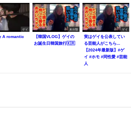
ゲイ
未分類
ゲイ
y A romantic
【韓国VLOG】ゲイの
実はゲイを公表してい
お誕生日韓国旅行🇰🇷
る芸能人がこちら...
【2024年最新版】#ゲ
イ #ホモ #同性愛 #芸能
人