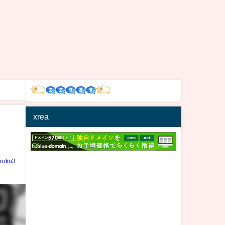
xrea
iroko3