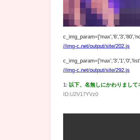
c_img_param=['max','6','3','80','no
//img-c.net/output/site/202.js
c_img_param=['max','3','1','0','list',
//img-c.net/output/site/292.js
1:
以下、名無しにかわりまして
ID:U2V17YVz0