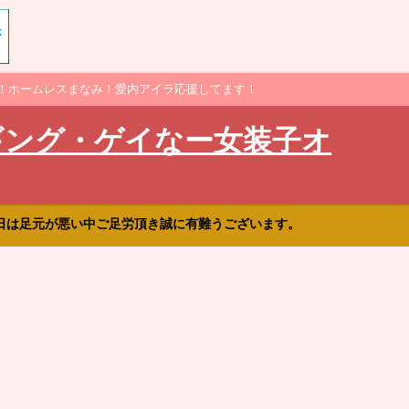
！ホームレスまなみ！愛内アイラ応援してます！
ギング・ゲイなー女装子オ
日は足元が悪い中ご足労頂き誠に有難うございます。