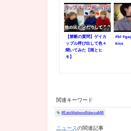
ゲイ
【禁断の質問】ゲイカ
#bl #ga
ップル呼び出して色々
kiss
聞いてみた【雨とヒ
キ】
関連キーワード
#EatsMatteosBdaysaMB
ニュース
の関連記事