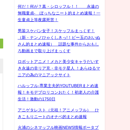
何だ！何が？真・シロッフル！！ 永遠の
無職童貞- ぼっちなニート的まとめ速報！一
生童貞上等夜露死苦！
男装スケバン女子！スケッフルまっくす！
（新・ナンノひゃくしきっ!！ビー玉のおいぬ
さん的まとめ速報） 話題な事件からおもし
ろ動画まで取り上げまっくす
ロボットアニメ！メカと美少女キャラだいす
き永遠の非リア充・非モテ星人 ！あらゆるマ
ニアの為のマニアックサイト
ハルッフル-専業主夫的YOUTUBERまとめ速
報！キモデブロリコンおたく！初老人の介護
生活！激動の1750日
アニゲタレスト（元祖！アニメッフル） ひ
きこもりニートのオナベ的まとめ速報
火浦のシネマッフル映画NEWS情報ポータブ