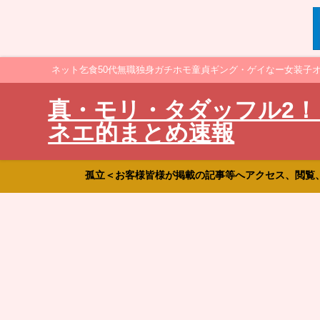
ネット乞食50代無職独身ガチホモ童貞ギング・ゲイなー女装子
真・モリ・タダッフル2！
ネエ的まとめ速報
孤立＜お客様皆様が掲載の記事等へアクセス、閲覧