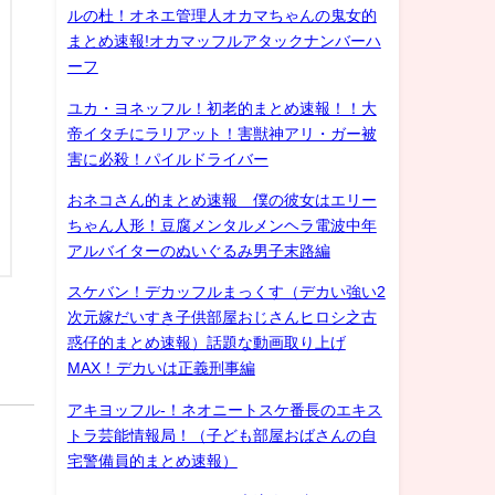
ルの杜！オネエ管理人オカマちゃんの鬼女的
まとめ速報!オカマッフルアタックナンバーハ
ーフ
ユカ・ヨネッフル！初老的まとめ速報！！大
帝イタチにラリアット！害獣神アリ・ガー被
害に必殺！パイルドライバー
おネコさん的まとめ速報 僕の彼女はエリー
ちゃん人形！豆腐メンタルメンヘラ電波中年
アルバイターのぬいぐるみ男子末路編
スケバン！デカッフルまっくす（デカい強い2
次元嫁だいすき子供部屋おじさんヒロシ之古
惑仔的まとめ速報）話題な動画取り上げ
MAX！デカいは正義刑事編
アキヨッフル-！ネオニートスケ番長のエキス
トラ芸能情報局！（子ども部屋おばさんの自
宅警備員的まとめ速報）