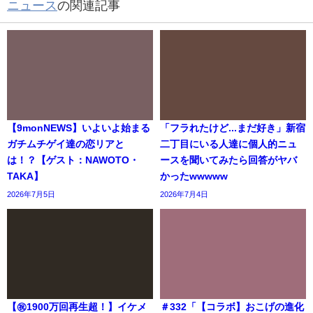
ニュース
の関連記事
【9monNEWS】いよいよ始まる
「フラれたけど...まだ好き」新宿
ガチムチゲイ達の恋リアと
二丁目にいる人達に個人的ニュ
は！？【ゲスト：NAWOTO・
ースを聞いてみたら回答がヤバ
TAKA】
かったwwwww
2026年7月5日
2026年7月4日
【㊗️1900万回再生超！】イケメ
＃332「【コラボ】おこげの進化