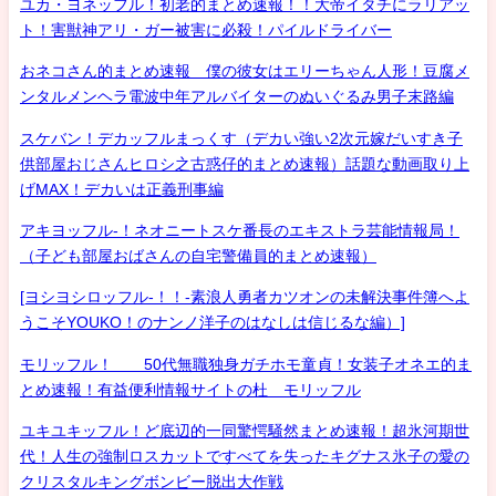
ユカ・ヨネッフル！初老的まとめ速報！！大帝イタチにラリアッ
ト！害獣神アリ・ガー被害に必殺！パイルドライバー
おネコさん的まとめ速報 僕の彼女はエリーちゃん人形！豆腐メ
ンタルメンヘラ電波中年アルバイターのぬいぐるみ男子末路編
スケバン！デカッフルまっくす（デカい強い2次元嫁だいすき子
供部屋おじさんヒロシ之古惑仔的まとめ速報）話題な動画取り上
げMAX！デカいは正義刑事編
アキヨッフル-！ネオニートスケ番長のエキストラ芸能情報局！
（子ども部屋おばさんの自宅警備員的まとめ速報）
[ヨシヨシロッフル-！！-素浪人勇者カツオンの未解決事件簿へよ
うこそYOUKO！のナンノ洋子のはなしは信じるな編）]
モリッフル！ 50代無職独身ガチホモ童貞！女装子オネエ的ま
とめ速報！有益便利情報サイトの杜 モリッフル
ユキユキッフル！ど底辺的一同驚愕騒然まとめ速報！超氷河期世
代！人生の強制ロスカットですべてを失ったキグナス氷子の愛の
クリスタルキングボンビー脱出大作戦