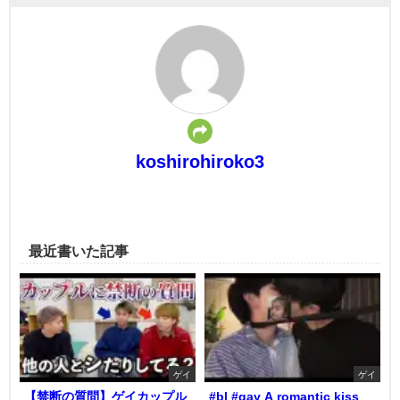
koshirohiroko3
最近書いた記事
ゲイ
ゲイ
【禁断の質問】ゲイカップル
#bl #gay A romantic kiss