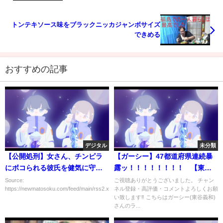
トンテキソース味をブラックニッカジャンボサイズ
できめる
おすすめの記事
デジタル
未分類
【公開処刑】女さん、チンピラ
【ガーシー】47都道府県連続暴
にボコられる彼氏を健気に守る
露ッ！！！！！！！！ 【東谷
姿に全米が感動
義和/選挙/切り抜き】
Source:
ご視聴ありがとうございました。 チャン
https://newmatosoku.com/feed/main/rss2.xml...
ネル登録・高評価・コメントよろしくお願
い致します‼ こちらはガーシー(東谷義和)
さんのラ...