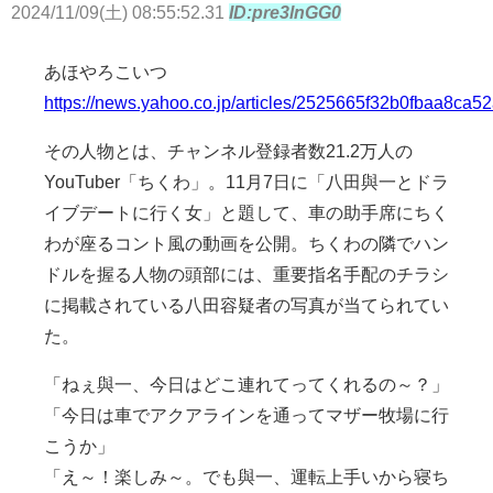
2024/11/09(土) 08:55:52.31
ID:pre3lnGG0
あほやろこいつ
https://news.yahoo.co.jp/articles/2525665f32b0fbaa8c
その人物とは、チャンネル登録者数21.2万人の
YouTuber「ちくわ」。11月7日に「八田與一とドラ
イブデートに行く女」と題して、車の助手席にちく
わが座るコント風の動画を公開。ちくわの隣でハン
ドルを握る人物の頭部には、重要指名手配のチラシ
に掲載されている八田容疑者の写真が当てられてい
た。
「ねぇ與一、今日はどこ連れてってくれるの～？」
「今日は車でアクアラインを通ってマザー牧場に行
こうか」
「え～！楽しみ～。でも與一、運転上手いから寝ち