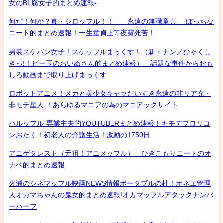
女のBL腐女子的まとめ速報-
何だ！何が？真・シロッフル！！ 永遠の無職童貞- ぼっちな
ニート的まとめ速報！一生童貞上等夜露死苦！
男装スケバン女子！スケッフルまっくす！（新・ナンノひゃくし
きっ!！ビー玉のおいぬさん的まとめ速報） 話題な事件からおも
しろ動画まで取り上げまっくす
ロボットアニメ！メカと美少女キャラだいすき永遠の非リア充・
非モテ星人 ！あらゆるマニアの為のマニアックサイト
ハルッフル-専業主夫的YOUTUBERまとめ速報！キモデブロリコ
ンおたく！初老人の介護生活！激動の1750日
アニゲタレスト（元祖！アニメッフル） ひきこもりニートのオ
ナベ的まとめ速報
火浦のシネマッフル映画NEWS情報ポータブルの杜！オネエ管理
人オカマちゃんの鬼女的まとめ速報!オカマッフルアタックナンバ
ーハーフ