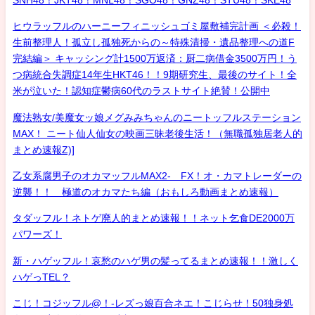
ヒウラッフルのハーニーフィニッシュゴミ屋敷補完計画 ＜必殺！
生前整理人！孤立し孤独死からの～特殊清掃・遺品整理への道F
完結編＞ キャッシング計1500万返済：厨二病借金3500万円！う
つ病統合失調症14年生HKT46！！9期研究生、最後のサイト！全
米が泣いた！認知症鬱病60代のラストサイト絶賛！公開中
魔法熟女/美魔女ッ娘メグみみちゃんのニートッフルステーション
MAX！ ニート仙人仙女の映画三昧老後生活！（無職孤独居老人的
まとめ速報Z)]
乙女系腐男子のオカマッフルMAX2- FX！オ・カマトレーダーの
逆襲！！ 極道のオカマたち編（おもしろ動画まとめ速報）
タダッフル！ネトゲ廃人的まとめ速報！！ネット乞食DE2000万
パワーズ！
新・ハゲッフル！哀愁のハゲ男の髪ってるまとめ速報！！激しく
ハゲっTEL？
こじ！コジッフル@！-レズっ娘百合ネエ！こじらせ！50独身処