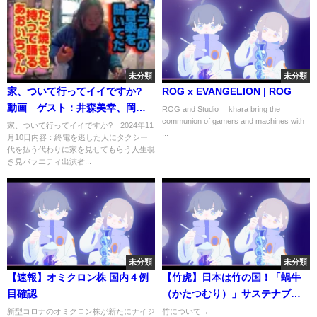
未分類
未分類
家、ついて行ってイイですか?
ROG x EVANGELION | ROG
動画 ゲスト：井森美幸、岡部
ROG and Studio ©khara bring the
communion of gamers and machines with
大 11月10日
家、ついて行ってイイですか? 2024年11
...
月10日内容：終電を逃した人にタクシー
代を払う代わりに家を見せてもらう人生覗
き見バラエティ出演者...
未分類
未分類
【速報】オミクロン株 国内４例
【竹虎】日本は竹の国！「蝸牛
目確認
（かたつむり）」サステナブル
な未来を描く、竹に帰る～特集
新型コロナのオミクロン株が新たにナイジ
竹について→