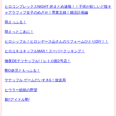
ヒロコンプレックスNIGHT 的まとめ速報！！子供が欲しいど陰キ
ャアラフィフ女子のめざせ！専業主婦！婚活計画編
萌えっふる！
萌えっとこあに！
ヒロシッフル！ヒロシデース山さんのリフォームひとりDIY！！
ヒロユキユキッフルMAX！スーパークッキング！
徹夜DEテツヤッフル!！レトロ館2号店！
剛Q超児ともっふる！
ヤナッフル ゲームだいすき6！放送局
ヒウラー総統の野望
魁!!アイドル塾!