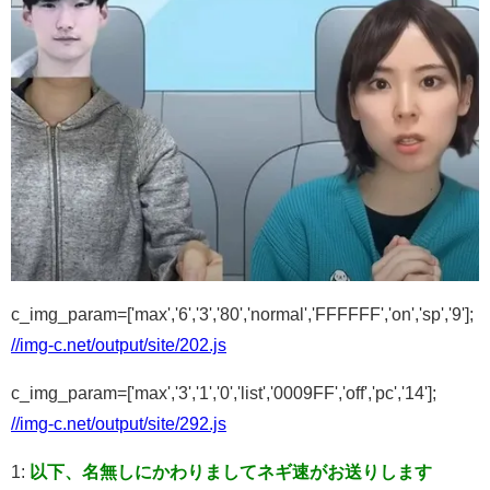
c_img_param=['max','6','3','80','normal','FFFFFF','on','sp','9'];
//img-c.net/output/site/202.js
c_img_param=['max','3','1','0','list','0009FF','off','pc','14'];
//img-c.net/output/site/292.js
1:
以下、名無しにかわりましてネギ速がお送りします