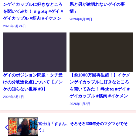
ンゲイカップルに好きなところ
系と男が途切れないゲイの事
を聞いてみた！ #lgbtq #ゲイ #
情」
ゲイカップル #筋肉 #イケメン
2026年6月18日
2026年6月24日
ゲイのポジション問題・タチ受
【㊗️1000万回再生超！】イケメ
けの分岐進化点について【ノン
ンゲイカップルに好きなところ
ケの知らない世界 #3】
を聞いてみた！ #lgbtq #ゲイ #
ゲイカップル #筋肉 #イケメン
2026年6月1日
2026年1月2日
富士山「すまん、そろそろ300年分のマグマがでそ
う」