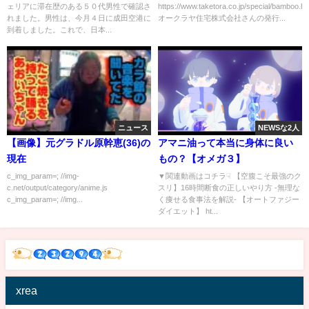
ェリアに滞在歴のある５０代男性で確認さ
https://www.taketora.co.jp/special/bamboo.ht
記事を読んで！竹チューバー竹
れました。男性は、今月４日に成田空港に
オークラヤ住宅株式会社さんの発行...
虎四代目の世界 bamboo story
到着しました。これで、日本...
ニュース
NEWSな2人
【画像】元グラドル原幹恵(36)の
アマニ油って本当に身体に良い
現在
もの？【オメガ３】
c_img_param=; //img-
▼関連動画はコチラ☟ 【空腹こそ最強のク
c.net/output/category/anime.js
スリ】16時間断食の正しいやり方 -無理な
c_img_param=; //img...
く痩せる食事法を解説- 【オートファジー
ダイエット】 ht...
xrea