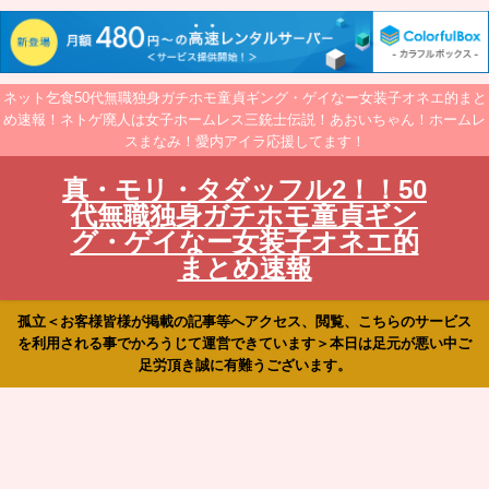
ネット乞食50代無職独身ガチホモ童貞ギング・ゲイなー女装子オネエ的まと
め速報！ネトゲ廃人は女子ホームレス三銃士伝説！あおいちゃん！ホームレ
スまなみ！愛内アイラ応援してます！
真・モリ・タダッフル2！！50
代無職独身ガチホモ童貞ギン
グ・ゲイなー女装子オネエ的
まとめ速報
孤立＜お客様皆様が掲載の記事等へアクセス、閲覧、こちらのサービス
を利用される事でかろうじて運営できています＞本日は足元が悪い中ご
足労頂き誠に有難うございます。