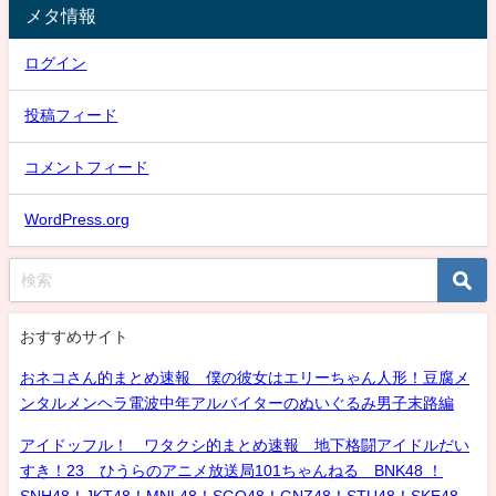
メタ情報
ログイン
投稿フィード
コメントフィード
WordPress.org
おすすめサイト
おネコさん的まとめ速報 僕の彼女はエリーちゃん人形！豆腐メ
ンタルメンヘラ電波中年アルバイターのぬいぐるみ男子末路編
アイドッフル！ ワタクシ的まとめ速報 地下格闘アイドルだい
すき！23 ひうらのアニメ放送局101ちゃんねる BNK48 ！
SNH48！JKT48！MNL48！SGO48！GNZ48！STU48！SKE48