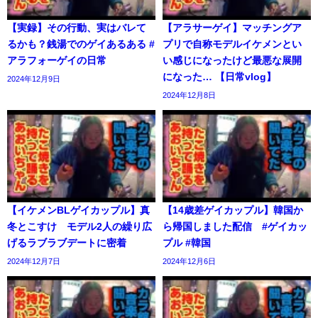
【実録】その行動、実はバレて
【アラサーゲイ】マッチングア
るかも？銭湯でのゲイあるある #
プリで自称モデルイケメンとい
アラフォーゲイの日常
い感じになったけど最悪な展開
になった… 【日常vlog】
2024年12月9日
2024年12月8日
【イケメンBLゲイカップル】真
【14歳差ゲイカップル】韓国か
冬とこすけ モデル2人の繰り広
ら帰国しました配信 #ゲイカッ
げるラブラブデートに密着
プル #韓国
2024年12月7日
2024年12月6日