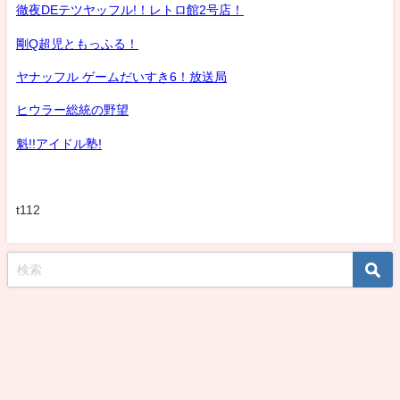
徹夜DEテツヤッフル!！レトロ館2号店！
剛Q超児ともっふる！
ヤナッフル ゲームだいすき6！放送局
ヒウラー総統の野望
魁!!アイドル塾!
t112