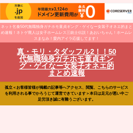
ネット乞食50代無職独身ガチホモ童貞ギング・ゲイなー女装子オネエ的まと
め速報！ネトゲ廃人は女子ホームレス三銃士伝説！あおいちゃん！ホームレ
スまなみ！愛内アイラ応援してます！
真・モリ・タダッフル2！！50
代無職独身ガチホモ童貞ギン
グ・ゲイなー女装子オネエ的
まとめ速報
孤立＜お客様皆様が掲載の記事等へアクセス、閲覧、こちらのサービス
を利用される事でかろうじて運営できています＞本日は足元が悪い中ご
足労頂き誠に有難うございます。