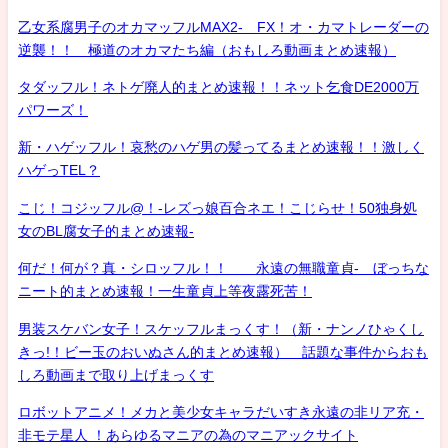
乙女系腐男子のオカマッフルMAX2- FX！オ・カマトレーダーの
逆襲！！ 極道のオカマたち編（おもしろ動画まとめ速報）
タダッフル！ネトゲ廃人的まとめ速報！！ネット乞食DE2000万
パワーズ！
新・ハゲッフル！哀愁のハゲ男の髪ってるまとめ速報！！激しく
ハゲっTEL？
こじ！コジッフル@！-レズっ娘百合ネエ！こじらせ！50独身処
女のBL腐女子的まとめ速報-
何だ！何が？真・シロッフル！！ 永遠の無職童貞- ぼっちな
ニート的まとめ速報！一生童貞上等夜露死苦！
男装スケバン女子！スケッフルまっくす！（新・ナンノひゃくし
きっ!！ビー玉のおいぬさん的まとめ速報） 話題な事件からおも
しろ動画まで取り上げまっくす
ロボットアニメ！メカと美少女キャラだいすき永遠の非リア充・
非モテ星人 ！あらゆるマニアの為のマニアックサイト