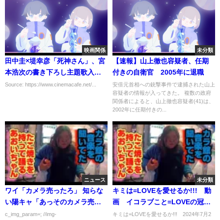
映画関係
未分類
田中圭×堤幸彦「死神さん」、宮
【速報】山上徹也容疑者、任期
本浩次の書き下ろし主題歌入り
付きの自衛官 2005年に退職
予告編完成
Source: https://www.cinemacafe.net/...
安倍元首相への銃撃事件で逮捕された山上
容疑者の情報が入ってきた。 複数の政府
関係者によると、山上徹也容疑者(41)は、
2002年に任期付きの...
ニュース
未分類
ワイ「カメラ売ったろ」 知らな
キミは=LOVEを愛せるか!!! 動
い陽キャ「あっそのカメラ売る
画 イコラブこと=LOVEの冠バ
んスか？」
ラエティ番組 7月2日
c_img_param=; //img-
キミは=LOVEを愛せるか!!! 2024年7月2