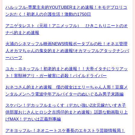
ハルッフル-専業主夫的YOUTUBERまとめ速報！キモデブロリコ
ンおたく！初老人の介護生活！激動の1750日
アニゲタレスト（元祖！アニメッフル） ひきこもりニートのオ
ナベ的まとめ速報
火浦のシネマッフル映画NEWS情報ポータブルの杜！オネエ管理
人オカマちゃんの鬼女的まとめ速報!オカマッフルアタックナンバ
ーハーフ
ユカ・ヨネッフル！初老的まとめ速報！！大帝イタチにラリアッ
ト！害獣神アリ・ガー被害に必殺！パイルドライバー
おネコさん的まとめ速報 僕の彼女はエリーちゃん人形！豆腐メ
ンタルメンヘラ電波中年アルバイターのぬいぐるみ男子末路編
スケバン！デカッフルまっくす（デカい強い2次元嫁だいすき子
供部屋おじさんヒロシ之古惑仔的まとめ速報）話題な動画取り上
げMAX！デカいは正義刑事編
アキヨッフル-！ネオニートスケ番長のエキストラ芸能情報局！