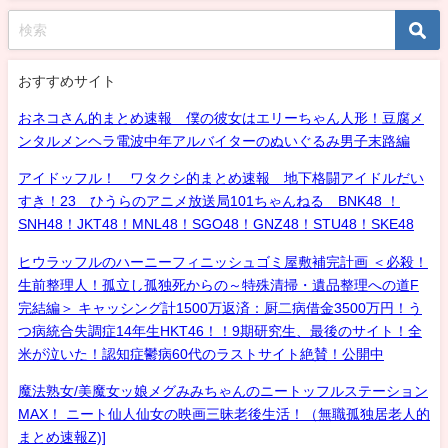
おすすめサイト
おネコさん的まとめ速報 僕の彼女はエリーちゃん人形！豆腐メ
ンタルメンヘラ電波中年アルバイターのぬいぐるみ男子末路編
アイドッフル！ ワタクシ的まとめ速報 地下格闘アイドルだい
すき！23 ひうらのアニメ放送局101ちゃんねる BNK48 ！
SNH48！JKT48！MNL48！SGO48！GNZ48！STU48！SKE48
ヒウラッフルのハーニーフィニッシュゴミ屋敷補完計画 ＜必殺！
生前整理人！孤立し孤独死からの～特殊清掃・遺品整理への道F
完結編＞ キャッシング計1500万返済：厨二病借金3500万円！う
つ病統合失調症14年生HKT46！！9期研究生、最後のサイト！全
米が泣いた！認知症鬱病60代のラストサイト絶賛！公開中
魔法熟女/美魔女ッ娘メグみみちゃんのニートッフルステーション
MAX！ ニート仙人仙女の映画三昧老後生活！（無職孤独居老人的
まとめ速報Z)]