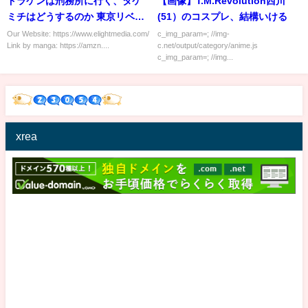
ドラケンは刑務所に行く、タケ
【画像】T.M.Revolution西川
ミチはどうするのか 東京リベン
(51）のコスプレ、結構いける
ジャーズ
Our Website: https://www.elightmedia.com/
c_img_param=; //img-
Link by manga: https://amzn....
c.net/output/category/anime.js
c_img_param=; //img...
xrea