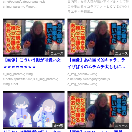
c.net/output/category/game.js
日内容：女性人気が高いアイドルとして注
c_img_param=; //img-...
目を集めるイコラブこと＝ＬＯＶＥの冠バ
ラエティ番組出...
ニュース
ニュース
【画像】こういう顔が可愛い女
【画像】あの国民的キャラ、ラ
ｗｗｗｗｗｗｗｗ
イザばりのムチムチ太ももにさ
れてしまう
c_img_param=; //img-
c_img_param=; //img-
c.net/output/site/202.js c_img_param=;
c.net/output/category/game.js
//img-c.net...
c_img_param=; //img-...
未分類
ニュース