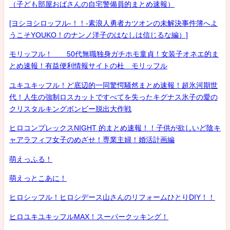
（子ども部屋おばさんの自宅警備員的まとめ速報）
[ヨシヨシロッフル-！！-素浪人勇者カツオンの未解決事件簿へよ
うこそYOUKO！のナンノ洋子のはなしは信じるな編）]
モリッフル！ 50代無職独身ガチホモ童貞！女装子オネエ的ま
とめ速報！有益便利情報サイトの杜 モリッフル
ユキユキッフル！ど底辺的一同驚愕騒然まとめ速報！超氷河期世
代！人生の強制ロスカットですべてを失ったキグナス氷子の愛の
クリスタルキングボンビー脱出大作戦
ヒロコンプレックスNIGHT 的まとめ速報！！子供が欲しいど陰キ
ャアラフィフ女子のめざせ！専業主婦！婚活計画編
萌えっふる！
萌えっとこあに！
ヒロシッフル！ヒロシデース山さんのリフォームひとりDIY！！
ヒロユキユキッフルMAX！スーパークッキング！