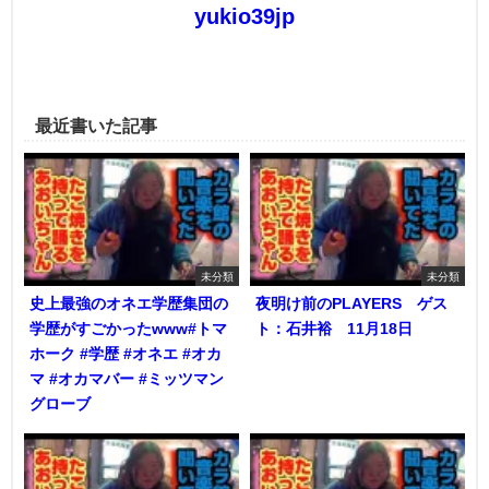
yukio39jp
最近書いた記事
未分類
未分類
史上最強のオネエ学歴集団の
夜明け前のPLAYERS ゲス
学歴がすごかったwww#トマ
ト：石井裕 11月18日
ホーク #学歴 #オネエ #オカ
マ #オカマバー #ミッツマン
グローブ