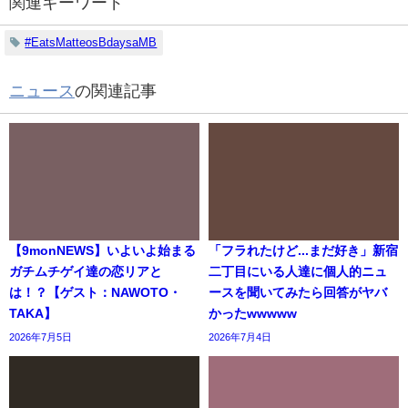
関連キーワード
#EatsMatteosBdaysaMB
ニュース
の関連記事
【9monNEWS】いよいよ始まる
「フラれたけど...まだ好き」新宿
ガチムチゲイ達の恋リアと
二丁目にいる人達に個人的ニュ
は！？【ゲスト：NAWOTO・
ースを聞いてみたら回答がヤバ
TAKA】
かったwwwww
2026年7月5日
2026年7月4日