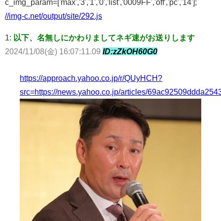
c_img_param=['max','3','1','0','list','0009FF','off','pc','14'];
//img-c.net/output/site/292.js
1:
以下、名無しにかわりましてネギ速がお送りします
2024/11/08(金) 16:07:11.09
ID:zZkOH60G0
https://approach.yahoo.co.jp/r/QUyHCH?
src=https://news.yahoo.co.jp/articles/69ac92509ddda