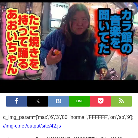
LINE
c_img_param=['max','6','3','80','normal','FFFFFF','on','sp','9'];
//img-c.net/output/site/42.js