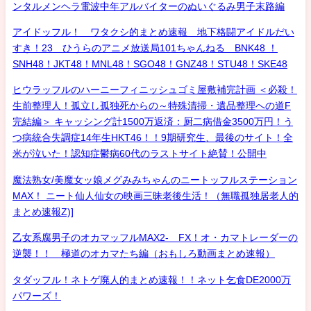
ンタルメンヘラ電波中年アルバイターのぬいぐるみ男子末路編
アイドッフル！ ワタクシ的まとめ速報 地下格闘アイドルだい
すき！23 ひうらのアニメ放送局101ちゃんねる BNK48 ！
SNH48！JKT48！MNL48！SGO48！GNZ48！STU48！SKE48
ヒウラッフルのハーニーフィニッシュゴミ屋敷補完計画 ＜必殺！
生前整理人！孤立し孤独死からの～特殊清掃・遺品整理への道F
完結編＞ キャッシング計1500万返済：厨二病借金3500万円！う
つ病統合失調症14年生HKT46！！9期研究生、最後のサイト！全
米が泣いた！認知症鬱病60代のラストサイト絶賛！公開中
魔法熟女/美魔女ッ娘メグみみちゃんのニートッフルステーション
MAX！ ニート仙人仙女の映画三昧老後生活！（無職孤独居老人的
まとめ速報Z)]
乙女系腐男子のオカマッフルMAX2- FX！オ・カマトレーダーの
逆襲！！ 極道のオカマたち編（おもしろ動画まとめ速報）
タダッフル！ネトゲ廃人的まとめ速報！！ネット乞食DE2000万
パワーズ！