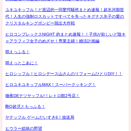
ユキユキッフル！ど底辺的一同驚愕騒然まとめ速報！超氷河期世
代！人生の強制ロスカットですべてを失ったキグナス氷子の愛の
クリスタルキングボンビー脱出大作戦
ヒロコンプレックスNIGHT 的まとめ速報！！子供が欲しいど陰キ
ャアラフィフ女子のめざせ！専業主婦！婚活計画編
萌えっふる！
萌えっとこあに！
ヒロシッフル！ヒロシデース山さんのリフォームひとりDIY！！
ヒロユキユキッフルMAX！スーパークッキング！
徹夜DEテツヤッフル!！レトロ館2号店！
剛Q超児ともっふる！
ヤナッフル ゲームだいすき6！放送局
ヒウラー総統の野望