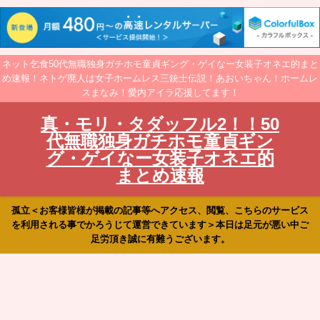
ネット乞食50代無職独身ガチホモ童貞ギング・ゲイなー女装子オネエ的まと
め速報！ネトゲ廃人は女子ホームレス三銃士伝説！あおいちゃん！ホームレ
スまなみ！愛内アイラ応援してます！
真・モリ・タダッフル2！！50
代無職独身ガチホモ童貞ギン
グ・ゲイなー女装子オネエ的
まとめ速報
孤立＜お客様皆様が掲載の記事等へアクセス、閲覧、こちらのサービス
を利用される事でかろうじて運営できています＞本日は足元が悪い中ご
足労頂き誠に有難うございます。