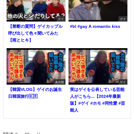
ゲイ
ゲイ
【禁断の質問】ゲイカップル
#bl #gay A romantic kiss
呼び出して色々聞いてみた
【雨とヒキ】
未分類
ゲイ
【韓国VLOG】ゲイのお誕生
実はゲイを公表している芸能
日韓国旅行🇰🇷
人がこちら...【2024年最新
版】#ゲイ #ホモ #同性愛 #芸
能人