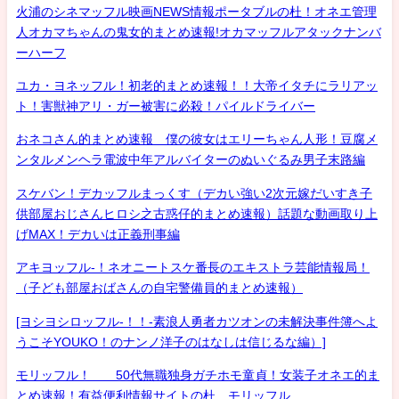
火浦のシネマッフル映画NEWS情報ポータブルの杜！オネエ管理
人オカマちゃんの鬼女的まとめ速報!オカマッフルアタックナンバ
ーハーフ
ユカ・ヨネッフル！初老的まとめ速報！！大帝イタチにラリアッ
ト！害獣神アリ・ガー被害に必殺！パイルドライバー
おネコさん的まとめ速報 僕の彼女はエリーちゃん人形！豆腐メ
ンタルメンヘラ電波中年アルバイターのぬいぐるみ男子末路編
スケバン！デカッフルまっくす（デカい強い2次元嫁だいすき子
供部屋おじさんヒロシ之古惑仔的まとめ速報）話題な動画取り上
げMAX！デカいは正義刑事編
アキヨッフル-！ネオニートスケ番長のエキストラ芸能情報局！
（子ども部屋おばさんの自宅警備員的まとめ速報）
[ヨシヨシロッフル-！！-素浪人勇者カツオンの未解決事件簿へよ
うこそYOUKO！のナンノ洋子のはなしは信じるな編）]
モリッフル！ 50代無職独身ガチホモ童貞！女装子オネエ的ま
とめ速報！有益便利情報サイトの杜 モリッフル