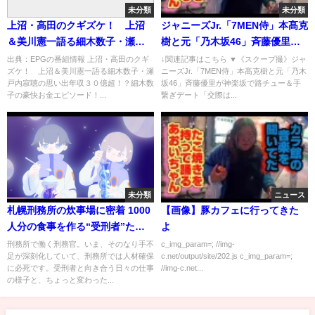
未分類
未分類
上沼・高田のクギズケ！ 上沼
ジャニーズJr.「7MEN侍」本髙克
＆美川憲一語る細木数子・瀬戸
樹と元「乃木坂46」斉藤優里が
内寂聴の思い出[字]…の番組内容
神楽坂で路チュー＆手繋ぎデー
出典：EPGの番組情報 上沼・高田のクギ
↓関連記事はこちら ▼《スクープ撮》ジャ
ズケ！ 上沼＆美川憲一語る細木数子・瀬
ニーズJr.「7MEN侍」本髙克樹と元「乃木
解析まとめ
ト
戸内寂聴の思い出年収３０億超！？細木数
坂46」斉藤優里が神楽坂で路チュー＆手
子の豪快お金エピソード！...
繋ぎデート「交際は...
未分類
ニュース
札幌刑務所の炊事場に密着 1000
【画像】豚カフェに行ってきた
人分の食事を作る“受刑者”た
よ
ち…更生と社会復帰を担う「刑
刑務所で働く刑務官。いま、そのなり手不
c_img_param=; //img-
足が深刻化していて、刑務所では人材確保
c.net/output/site/202.js c_img_param=;
務官」のなり手不足が深刻化 人
に必死です。受刑者と向き合う日々の仕事
//img-c.net...
材確保のための新しい取り組み
の様子と、ちょっと変わった...
とは