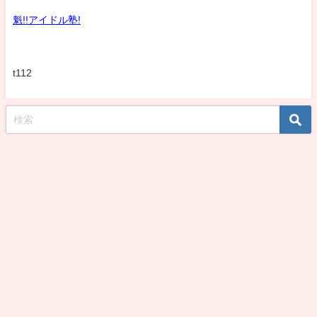
魁!!アイドル塾!
t112
koshirohiroko39jp All Rights Reserved.