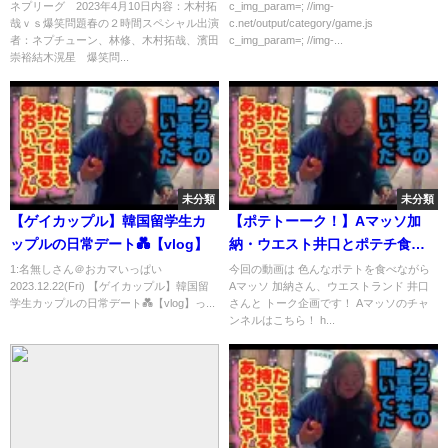
ネプリーグ 2023年4月10日内容：木村拓
c_img_param=; //img-
哉ｖｓ爆笑問題春の２時間スペシャル出演
c.net/output/category/game.js
者：ネプチューン、林修、木村拓哉、濱田
c_img_param=; //img-...
崇裕結木滉星 爆笑問...
未分類
未分類
【ゲイカップル】韓国留学生カ
【ポテトーーク！】Aマッソ加
ップルの日常デート💑【vlog】
納・ウエスト井口とポテチ食べ
ながら激アツ本音トーク！
1:名無しさん＠おカマいっぱい
今回の動画は 色んなポテトを食べながら
2023.12.22(Fri) 【ゲイカップル】韓国留
Aマッソ 加納さん、ウエストランド 井口
学生カップルの日常デート💑【vlog】っ...
さんと トーク企画です！ Aマッソのチャ
ンネルはこちら！ h...