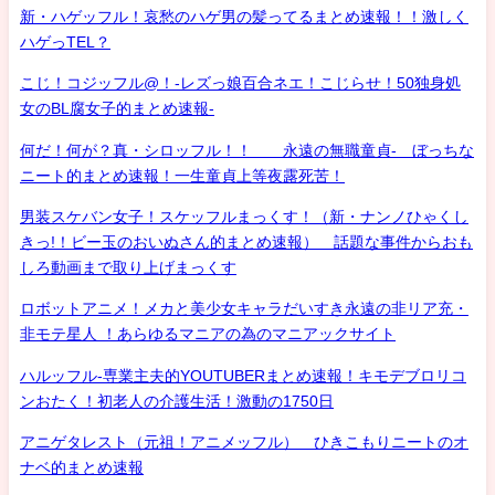
新・ハゲッフル！哀愁のハゲ男の髪ってるまとめ速報！！激しく
ハゲっTEL？
こじ！コジッフル@！-レズっ娘百合ネエ！こじらせ！50独身処
女のBL腐女子的まとめ速報-
何だ！何が？真・シロッフル！！ 永遠の無職童貞- ぼっちな
ニート的まとめ速報！一生童貞上等夜露死苦！
男装スケバン女子！スケッフルまっくす！（新・ナンノひゃくし
きっ!！ビー玉のおいぬさん的まとめ速報） 話題な事件からおも
しろ動画まで取り上げまっくす
ロボットアニメ！メカと美少女キャラだいすき永遠の非リア充・
非モテ星人 ！あらゆるマニアの為のマニアックサイト
ハルッフル-専業主夫的YOUTUBERまとめ速報！キモデブロリコ
ンおたく！初老人の介護生活！激動の1750日
アニゲタレスト（元祖！アニメッフル） ひきこもりニートのオ
ナベ的まとめ速報