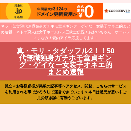
ネット乞食50代無職独身ガチホモ童貞ギング・ゲイなー女装子オネエ的まと
め速報！ネトゲ廃人は女子ホームレス三銃士伝説！あおいちゃん！ホームレ
スまなみ！愛内アイラ応援してます！
真・モリ・タダッフル2！！50
代無職独身ガチホモ童貞ギン
グ・ゲイなー女装子オネエ的
まとめ速報
孤立＜お客様皆様が掲載の記事等へアクセス、閲覧、こちらのサービス
を利用される事でかろうじて運営できています＞本日は足元が悪い中ご
足労頂き誠に有難うございます。