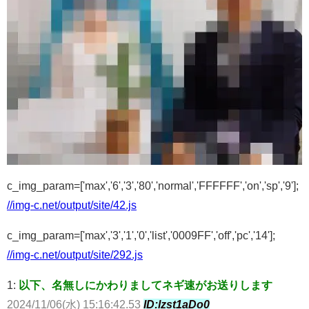
c_img_param=['max','6','3','80','normal','FFFFFF','on','sp','9'];
//img-c.net/output/site/42.js
c_img_param=['max','3','1','0','list','0009FF','off','pc','14'];
//img-c.net/output/site/292.js
1:
以下、名無しにかわりましてネギ速がお送りします
2024/11/06(水) 15:16:42.53
ID:lzst1aDo0