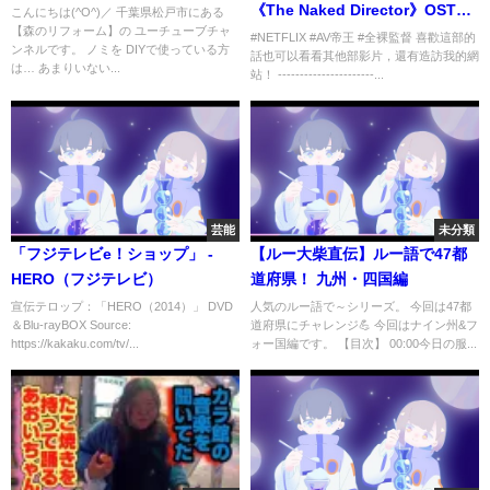
《The Naked Director》OST｜
こんにちは(^O^)／ 千葉県松戸市にある
【森のリフォーム】の ユーチューブチャ
My Wish 我的願望［中英文歌
#NETFLIX #AV帝王 #全裸監督 喜歡這部的
ンネルです。 ノミを DIYで使っている方
話也可以看看其他部影片，還有造訪我的網
詞］
は… あまりいない...
站！ ----------------------...
芸能
未分類
「フジテレビe！ショップ」 -
【ルー大柴直伝】ルー語で47都
HERO（フジテレビ）
道府県！ 九州・四国編
宣伝テロップ：「HERO（2014）」 DVD
人気のルー語で～シリーズ。 今回は47都
＆Blu-rayBOX Source:
道府県にチャレンジ💪 今回はナイン州&フ
https://kakaku.com/tv/...
ォー国編です。 【目次】 00:00今日の服...