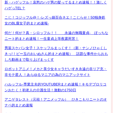
新・ハゲッフル！哀愁のハゲ男の髪ってるまとめ速報！！激しく
ハゲっTEL？
こじ！コジッフル@！-レズっ娘百合ネエ！こじらせ！50独身処
女のBL腐女子的まとめ速報-
何だ！何が？真・シロッフル！！ 永遠の無職童貞- ぼっちな
ニート的まとめ速報！一生童貞上等夜露死苦！
男装スケバン女子！スケッフルまっくす！（新・ナンノひゃくし
きっ!！ビー玉のおいぬさん的まとめ速報） 話題な事件からおも
しろ動画まで取り上げまっくす
ロボットアニメ！メカと美少女キャラだいすき永遠の非リア充・
非モテ星人 ！あらゆるマニアの為のマニアックサイト
ハルッフル-専業主夫的YOUTUBERまとめ速報！キモデブロリコ
ンおたく！初老人の介護生活！激動の1750日
アニゲタレスト（元祖！アニメッフル） ひきこもりニートのオ
ナベ的まとめ速報