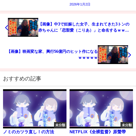
2026年1月2日
【画像】中3で妊娠した女子、生まれてきた3トンの
赤ちゃんに「恋梨愛（こりあ）」と命名するｗｗｗ
ｗｗ
【画像】映画変な家、興行56億円のヒット作になる
ｗｗｗｗｗ
おすすめの記事
未分類
未分類
ノミのカツラ直し！の方法
NETFLIX《全裸監督》原聲帶