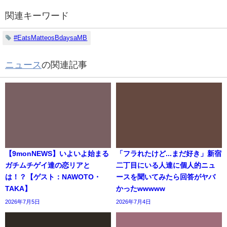
関連キーワード
#EatsMatteosBdaysaMB
ニュース
の関連記事
【9monNEWS】いよいよ始まる
「フラれたけど...まだ好き」新宿
ガチムチゲイ達の恋リアと
二丁目にいる人達に個人的ニュ
は！？【ゲスト：NAWOTO・
ースを聞いてみたら回答がヤバ
TAKA】
かったwwwww
2026年7月5日
2026年7月4日