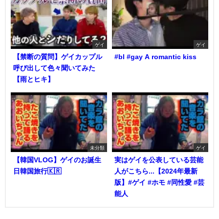
ゲイ
ゲイ
【禁断の質問】ゲイカップル
#bl #gay A romantic kiss
呼び出して色々聞いてみた
【雨とヒキ】
未分類
ゲイ
【韓国VLOG】ゲイのお誕生
実はゲイを公表している芸能
日韓国旅行🇰🇷
人がこちら...【2024年最新
版】#ゲイ #ホモ #同性愛 #芸
能人