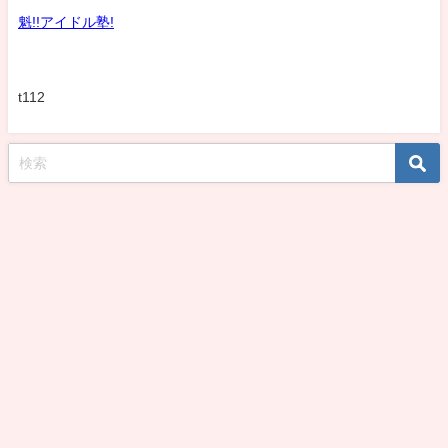
魁!!アイドル塾!
t112
koshirohiroko39jp All Rights Reserved.