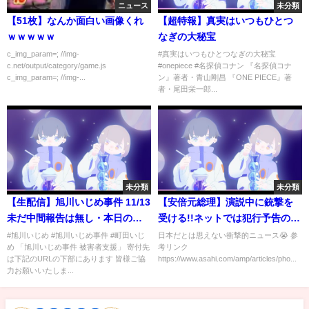
ニュース
未分類
【51枚】なんか面白い画像くれ
【超特報】真実はいつもひとつ
ｗｗｗｗｗ
なぎの大秘宝
c_img_param=; //img-
#真実はいつもひとつなぎの大秘宝
c.net/output/category/game.js
#onepiece #名探偵コナン 『名探偵コナ
c_img_param=; //img-...
ン』著者・青山剛昌 『ONE PIECE』著
者・尾田栄一郎...
未分類
未分類
【生配信】旭川いじめ事件 11/13
【安倍元総理】演説中に銃撃を
未だ中間報告は無し・本日のニ
受ける!!ネットでは犯行予告のよ
ュース・雑談 177 風化させない
うなものが発見される!!テレビ東
#旭川いじめ #旭川いじめ事件 #町田いじ
日本だとは思えない衝撃的ニュース😭 参
め 「旭川いじめ事件 被害者支援」 寄付先
考リンク
能代いじめ、酒田市いじめ、町
京はこの騒動を放送せずにメシ
は下記のURLの下部にあります 皆様ご協
https://www.asahi.com/amp/articles/pho...
田いじめ、燕市いじめ
番組を放送してしまう!!
力お願いいたしま...