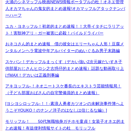
火浦のシネマッフル映画NEWS情報ポータブルの杜！オネエ管理
人オカマちゃんの鬼女的まとめ速報!オカマッフルアタックナンバ
ーハーフ
ユカ・ヨネッフル！初老的まとめ速報！！大帝イタチにラリアッ
ト！害獣神アリ・ガー被害に必殺！パイルドライバー
おネコさん的まとめ速報 僕の彼女はエリーちゃん人形！豆腐メ
ンタルメンヘラ電波中年アルバイターのぬいぐるみ男子末路編
スケバン！デカッフルまっくす（デカい強い2次元嫁だいすき子
供部屋おじさんヒロシ之古惑仔的まとめ速報）話題な動画取り上
げMAX！デカいは正義刑事編
アキヨッフル-！ネオニートスケ番長のエキストラ芸能情報局！
（子ども部屋おばさんの自宅警備員的まとめ速報）
[ヨシヨシロッフル-！！-素浪人勇者カツオンの未解決事件簿へよ
うこそYOUKO！のナンノ洋子のはなしは信じるな編）]
モリッフル！ 50代無職独身ガチホモ童貞！女装子オネエ的ま
とめ速報！有益便利情報サイトの杜 モリッフル