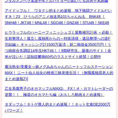
ンタルメンヘラ電波中年アルバイターのぬいぐるみ男子末路編
アイドッフル！ ワタクシ的まとめ速報 地下格闘アイドルだい
すき！23 ひうらのアニメ放送局101ちゃんねる BNK48 ！
SNH48！JKT48！MNL48！SGO48！GNZ48！STU48！SKE48
ヒウラッフルのハーニーフィニッシュゴミ屋敷補完計画 ＜必殺！
生前整理人！孤立し孤独死からの～特殊清掃・遺品整理への道F
完結編＞ キャッシング計1500万返済：厨二病借金3500万円！う
つ病統合失調症14年生HKT46！！9期研究生、最後のサイト！全
米が泣いた！認知症鬱病60代のラストサイト絶賛！公開中
魔法熟女/美魔女ッ娘メグみみちゃんのニートッフルステーション
MAX！ ニート仙人仙女の映画三昧老後生活！（無職孤独居老人的
まとめ速報Z)]
乙女系腐男子のオカマッフルMAX2- FX！オ・カマトレーダーの
逆襲！！ 極道のオカマたち編（おもしろ動画まとめ速報）
タダッフル！ネトゲ廃人的まとめ速報！！ネット乞食DE2000万
パワーズ！