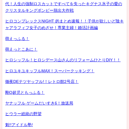
代！人生の強制ロスカットですべてを失ったキグナス氷子の愛の
クリスタルキングボンビー脱出大作戦
ヒロコンプレックスNIGHT 的まとめ速報！！子供が欲しいど陰キ
ャアラフィフ女子のめざせ！専業主婦！婚活計画編
萌えっふる！
萌えっとこあに！
ヒロシッフル！ヒロシデース山さんのリフォームひとりDIY！！
ヒロユキユキッフルMAX！スーパークッキング！
徹夜DEテツヤッフル!！レトロ館2号店！
剛Q超児ともっふる！
ヤナッフル ゲームだいすき6！放送局
ヒウラー総統の野望
魁!!アイドル塾!