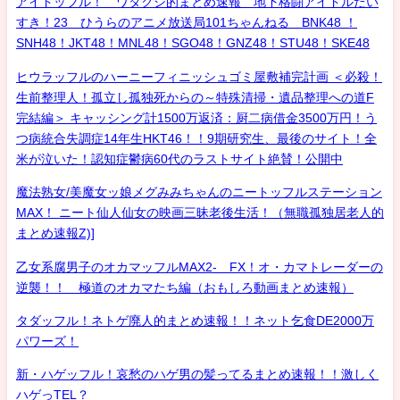
アイドッフル！ ワタクシ的まとめ速報 地下格闘アイドルだい
すき！23 ひうらのアニメ放送局101ちゃんねる BNK48 ！
SNH48！JKT48！MNL48！SGO48！GNZ48！STU48！SKE48
ヒウラッフルのハーニーフィニッシュゴミ屋敷補完計画 ＜必殺！
生前整理人！孤立し孤独死からの～特殊清掃・遺品整理への道F
完結編＞ キャッシング計1500万返済：厨二病借金3500万円！う
つ病統合失調症14年生HKT46！！9期研究生、最後のサイト！全
米が泣いた！認知症鬱病60代のラストサイト絶賛！公開中
魔法熟女/美魔女ッ娘メグみみちゃんのニートッフルステーション
MAX！ ニート仙人仙女の映画三昧老後生活！（無職孤独居老人的
まとめ速報Z)]
乙女系腐男子のオカマッフルMAX2- FX！オ・カマトレーダーの
逆襲！！ 極道のオカマたち編（おもしろ動画まとめ速報）
タダッフル！ネトゲ廃人的まとめ速報！！ネット乞食DE2000万
パワーズ！
新・ハゲッフル！哀愁のハゲ男の髪ってるまとめ速報！！激しく
ハゲっTEL？