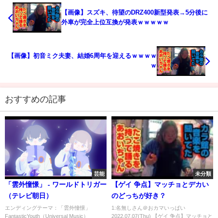
【画像】スズキ、待望のDRZ400新型発表→5分後に
外車が完全上位互換が発表ｗｗｗｗｗ
【画像】初音ミク夫妻、結婚6周年を迎えるｗｗｗｗ
ｗ
おすすめの記事
芸能
未分類
「雲外憧憬」 - ワールドトリガー
【ゲイ 争点】マッチョとデカい
（テレビ朝日）
のどっちが好き？
エンディングテーマ：「雲外憧憬」
1:名無しさん＠おカマいっぱい
FantasticYouth（Universal Music）
2022.07.07(Thu) 【ゲイ 争点】マッチョと