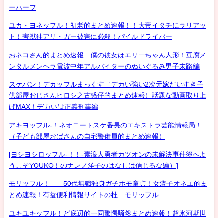
ーハーフ
ユカ・ヨネッフル！初老的まとめ速報！！大帝イタチにラリアッ
ト！害獣神アリ・ガー被害に必殺！パイルドライバー
おネコさん的まとめ速報 僕の彼女はエリーちゃん人形！豆腐メ
ンタルメンヘラ電波中年アルバイターのぬいぐるみ男子末路編
スケバン！デカッフルまっくす（デカい強い2次元嫁だいすき子
供部屋おじさんヒロシ之古惑仔的まとめ速報）話題な動画取り上
げMAX！デカいは正義刑事編
アキヨッフル-！ネオニートスケ番長のエキストラ芸能情報局！
（子ども部屋おばさんの自宅警備員的まとめ速報）
[ヨシヨシロッフル-！！-素浪人勇者カツオンの未解決事件簿へよ
うこそYOUKO！のナンノ洋子のはなしは信じるな編）]
モリッフル！ 50代無職独身ガチホモ童貞！女装子オネエ的ま
とめ速報！有益便利情報サイトの杜 モリッフル
ユキユキッフル！ど底辺的一同驚愕騒然まとめ速報！超氷河期世