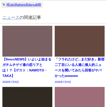
#EatsMatteosBdaysaMB
ニュース
の関連記事
【9monNEWS】いよいよ始まる
「フラれたけど...まだ好き」新宿
ガチムチゲイ達の恋リアと
二丁目にいる人達に個人的ニュ
は！？【ゲスト：NAWOTO・
ースを聞いてみたら回答がヤバ
TAKA】
かったwwwww
2026年7月5日
2026年7月4日