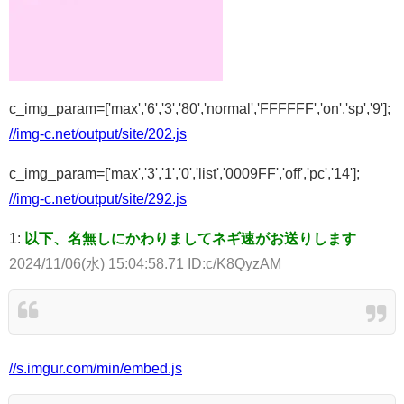
c_img_param=['max','6','3','80','normal','FFFFFF','on','sp','9'];
//img-c.net/output/site/202.js
c_img_param=['max','3','1','0','list','0009FF','off','pc','14'];
//img-c.net/output/site/292.js
1:
以下、名無しにかわりましてネギ速がお送りします
2024/11/06(水) 15:04:58.71 ID:c/K8QyzAM
//s.imgur.com/min/embed.js