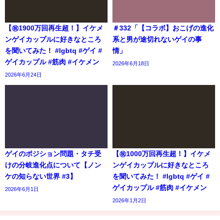
【㊗️1900万回再生超！】イケメ
＃332「【コラボ】おこげの進化
ンゲイカップルに好きなところ
系と男が途切れないゲイの事
を聞いてみた！ #lgbtq #ゲイ #
情」
ゲイカップル #筋肉 #イケメン
2026年6月18日
2026年6月24日
ゲイのポジション問題・タチ受
【㊗️1000万回再生超！】イケメ
けの分岐進化点について【ノン
ンゲイカップルに好きなところ
ケの知らない世界 #3】
を聞いてみた！ #lgbtq #ゲイ #
ゲイカップル #筋肉 #イケメン
2026年6月1日
2026年1月2日