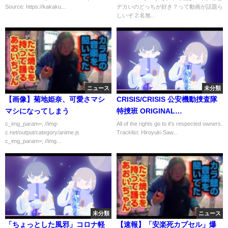
Source: https://kakaku...
デカいのどっちが好き？って動画が話題ら
しいぞ 2:名無...
ニュース
未分類
【画像】菊地姫奈、可愛さマシ
CRISIS/CRISIS 公安機動捜査隊
マシになってしまう
特捜班 ORIGINAL
SOUNDTRACK - Sawano
c_img_param=; //img-
All of the rights go to it's respected owners.
c.net/output/category/anime.js
Tracklist: Hiroyuki Saw...
Hiroyuki
c_img_param=; //img...
未分類
ニュース
「ちょっとした風邪」コロナ軽
【速報】「安楽死カプセル」爆