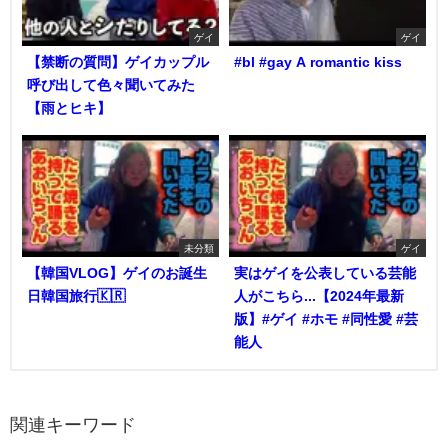
ゲイ
ゲイ
【禁断の質問】ゲイカップル
#bl #gay A romantic kiss
呼び出して色々聞いてみた
【雨とヒキ】
未分類
ゲイ
【韓国VLOG】ゲイのお誕生
実はゲイを公表している芸能
日韓国旅行🇰🇷
人がこちら...【2024年最新
版】#ゲイ #ホモ #同性愛 #芸
能人
関連キーワード