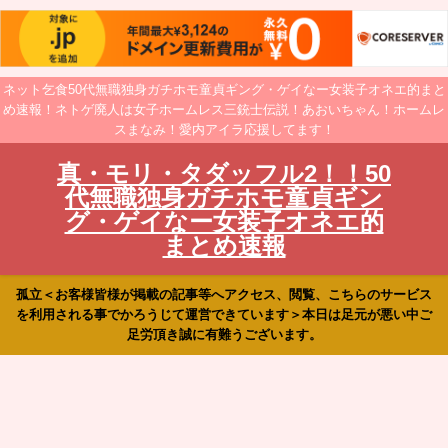
ネット乞食50代無職独身ガチホモ童貞ギング・ゲイなー女装子オネエ的まと
め速報！ネトゲ廃人は女子ホームレス三銃士伝説！あおいちゃん！ホームレ
スまなみ！愛内アイラ応援してます！
真・モリ・タダッフル2！！50
代無職独身ガチホモ童貞ギン
グ・ゲイなー女装子オネエ的
まとめ速報
孤立＜お客様皆様が掲載の記事等へアクセス、閲覧、こちらのサービス
を利用される事でかろうじて運営できています＞本日は足元が悪い中ご
足労頂き誠に有難うございます。