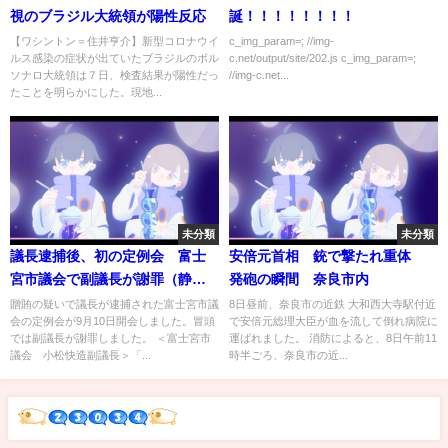
視のブラジル大統領が陽性反応
誕！！！！！！！！
【ワシントン＝住井亨介】新型コロナウイ
c_img_param=; //img-
ルス感染の症状が出ていたブラジルのボル
c.net/output/site/202.js c_img_param=;
ソナロ大統領は７日、検査結果が陽性だっ
//img-c.net...
たことを明らかにした。現地...
未分類
未分類
議長逮捕後、初の定例会 富士
安倍元首相 銃で撃たれ重体
宮市議会で副議長が謝罪（静岡
発砲の瞬間 奈良市内
県）
贈賄の疑いで議長が逮捕された富士宮市議
8日昼前、奈良市の近鉄 大和西大寺駅付近
会の定例会が9月10日開会しました。冒頭
で安倍元総理大臣が血を流して倒れ病院に
では副議長が謝罪しました。 ＜富士宮市
運ばれました。 消防によると、8日午前11
議会 小松快造副議長＞「...
時半ごろ、奈良市の近...