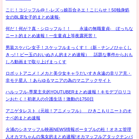
こじ！コジッフル@！-レズっ娘百合ネエ！こじらせ！50独身処
女のBL腐女子的まとめ速報-
何だ！何が？真・シロッフル！！ 永遠の無職童貞- ぼっちな
ニート的まとめ速報！一生童貞上等夜露死苦！
男装スケバン女子！スケッフルまっくす！（新・ナンノひゃくし
きっ!！ビー玉のおいぬさん的まとめ速報） 話題な事件からおも
しろ動画まで取り上げまっくす
ロボットアニメ！メカと美少女キャラだいすき永遠の非リア充・
非モテ星人 ！あらゆるマニアの為のマニアックサイト
ハルッフル-専業主夫的YOUTUBERまとめ速報！キモデブロリコ
ンおたく！初老人の介護生活！激動の1750日
アニゲタレスト（元祖！アニメッフル） ひきこもりニートのオ
ナベ的まとめ速報
火浦のシネマッフル映画NEWS情報ポータブルの杜！オネエ管理
人オカマちゃんの鬼女的まとめ速報!オカマッフルアタックナンバ