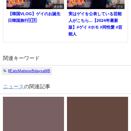
未分類
ゲイ
【韓国VLOG】ゲイのお誕生
実はゲイを公表している芸能
日韓国旅行🇰🇷
人がこちら...【2024年最新
版】#ゲイ #ホモ #同性愛 #芸
能人
関連キーワード
#EatsMatteosBdaysaMB
ニュース
の関連記事