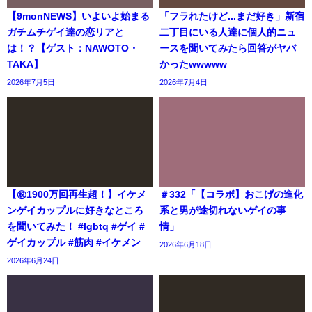
【9monNEWS】いよいよ始まる
「フラれたけど...まだ好き」新宿
ガチムチゲイ達の恋リアと
二丁目にいる人達に個人的ニュ
は！？【ゲスト：NAWOTO・
ースを聞いてみたら回答がヤバ
TAKA】
かったwwwww
2026年7月5日
2026年7月4日
【㊗️1900万回再生超！】イケメ
＃332「【コラボ】おこげの進化
ンゲイカップルに好きなところ
系と男が途切れないゲイの事
を聞いてみた！ #lgbtq #ゲイ #
情」
ゲイカップル #筋肉 #イケメン
2026年6月18日
2026年6月24日