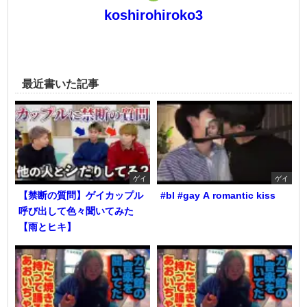
koshirohiroko3
最近書いた記事
ゲイ
ゲイ
【禁断の質問】ゲイカップル
#bl #gay A romantic kiss
呼び出して色々聞いてみた
【雨とヒキ】