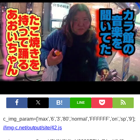
LINE
c_img_param=['max','6','3','80','normal','FFFFFF','on','sp','9'];
//img-c.net/output/site/42.js