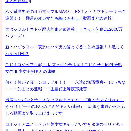
まとめ速報Z)]
乙女系腐男子のオカマッフルMAX2- FX！オ・カマトレーダーの
逆襲！！ 極道のオカマたち編（おもしろ動画まとめ速報）
タダッフル！ネトゲ廃人的まとめ速報！！ネット乞食DE2000万
パワーズ！
新・ハゲッフル！哀愁のハゲ男の髪ってるまとめ速報！！激しく
ハゲっTEL？
こじ！コジッフル@！-レズっ娘百合ネエ！こじらせ！50独身処
女のBL腐女子的まとめ速報-
何だ！何が？真・シロッフル！！ 永遠の無職童貞- ぼっちな
ニート的まとめ速報！一生童貞上等夜露死苦！
男装スケバン女子！スケッフルまっくす！（新・ナンノひゃくし
きっ!！ビー玉のおいぬさん的まとめ速報） 話題な事件からおも
しろ動画まで取り上げまっくす
ロボットアニメ！メカと美少女キャラだいすき永遠の非リア充・
非モテ星人 ！あらゆるマニアの為のマニアックサイト