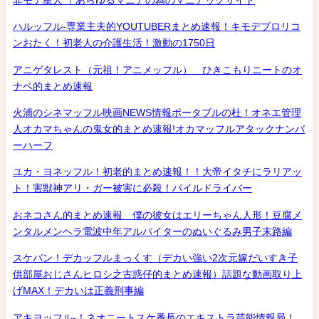
ハルッフル-専業主夫的YOUTUBERまとめ速報！キモデブロリコ
ンおたく！初老人の介護生活！激動の1750日
アニゲタレスト（元祖！アニメッフル） ひきこもりニートのオ
ナベ的まとめ速報
火浦のシネマッフル映画NEWS情報ポータブルの杜！オネエ管理
人オカマちゃんの鬼女的まとめ速報!オカマッフルアタックナンバ
ーハーフ
ユカ・ヨネッフル！初老的まとめ速報！！大帝イタチにラリアッ
ト！害獣神アリ・ガー被害に必殺！パイルドライバー
おネコさん的まとめ速報 僕の彼女はエリーちゃん人形！豆腐メ
ンタルメンヘラ電波中年アルバイターのぬいぐるみ男子末路編
スケバン！デカッフルまっくす（デカい強い2次元嫁だいすき子
供部屋おじさんヒロシ之古惑仔的まとめ速報）話題な動画取り上
げMAX！デカいは正義刑事編
アキヨッフル-！ネオニートスケ番長のエキストラ芸能情報局！