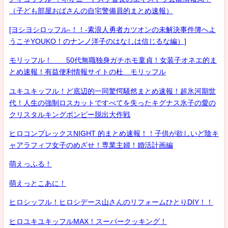
（子ども部屋おばさんの自宅警備員的まとめ速報）
[ヨシヨシロッフル-！！-素浪人勇者カツオンの未解決事件簿へよ
うこそYOUKO！のナンノ洋子のはなしは信じるな編）]
モリッフル！ 50代無職独身ガチホモ童貞！女装子オネエ的ま
とめ速報！有益便利情報サイトの杜 モリッフル
ユキユキッフル！ど底辺的一同驚愕騒然まとめ速報！超氷河期世
代！人生の強制ロスカットですべてを失ったキグナス氷子の愛の
クリスタルキングボンビー脱出大作戦
ヒロコンプレックスNIGHT 的まとめ速報！！子供が欲しいど陰キ
ャアラフィフ女子のめざせ！専業主婦！婚活計画編
萌えっふる！
萌えっとこあに！
ヒロシッフル！ヒロシデース山さんのリフォームひとりDIY！！
ヒロユキユキッフルMAX！スーパークッキング！