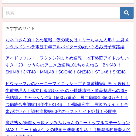
おすすめサイト
おネコさん的まとめ速報 僕の彼女はエリーちゃん人形！豆腐メ
ンタルメンヘラ電波中年アルバイターのぬいぐるみ男子末路編
アイドッフル！ ワタクシ的まとめ速報 地下格闘アイドルだい
すき！23 ひうらのアニメ放送局101ちゃんねる BNK48 ！
SNH48！JKT48！MNL48！SGO48！GNZ48！STU48！SKE48
ヒウラッフルのハーニーフィニッシュゴミ屋敷補完計画 ＜必殺！
生前整理人！孤立し孤独死からの～特殊清掃・遺品整理への道F
完結編＞ キャッシング計1500万返済：厨二病借金3500万円！う
つ病統合失調症14年生HKT46！！9期研究生、最後のサイト！全
米が泣いた！認知症鬱病60代のラストサイト絶賛！公開中
魔法熟女/美魔女ッ娘メグみみちゃんのニートッフルステーション
MAX！ ニート仙人仙女の映画三昧老後生活！（無職孤独居老人的