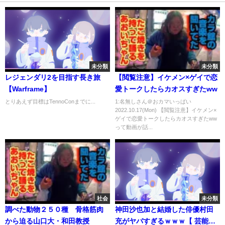
未分類
未分類
レジェンダリ2を目指す長き旅
【閲覧注意】イケメン×ゲイで恋
【Warframe】
愛トークしたらカオスすぎたww
とりあえず目標はTennoConまでに...
1:名無しさん＠おカマいっぱい
2022.10.17(Mon) 【閲覧注意】イケメン×
ゲイで恋愛トークしたらカオスすぎたww
って動画が話...
社会
未分類
調べた動物２５０種 骨格筋肉
神田沙也加と結婚した俳優村田
から迫る山口大・和田教授
充がヤバすぎるｗｗｗ【 芸能情