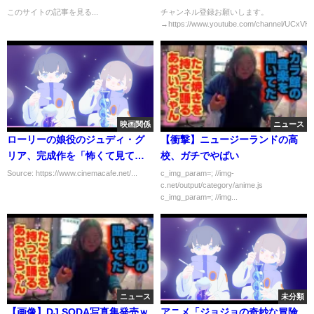
報 】
このサイトの記事を見る...
チャンネル登録お願いします。
→https://www.youtube.com/channel/UCxV
映画関係
ニュース
ローリーの娘役のジュディ・グ
【衝撃】ニュージーランドの高
リア、完成作を「怖くて見てい
校、ガチでやばい
ない」『ハロウィン KILLS』
Source: https://www.cinemacafe.net/...
c_img_param=; //img-
c.net/output/category/anime.js
c_img_param=; //img...
ニュース
未分類
【画像】DJ SODA写真集発売ｗ
アニメ「ジョジョの奇妙な冒険