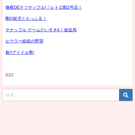
徹夜DEテツヤッフル!！レトロ館2号店！
剛Q超児ともっふる！
ヤナッフル ゲームだいすき6！放送局
ヒウラー総統の野望
魁!!アイドル塾!
t112