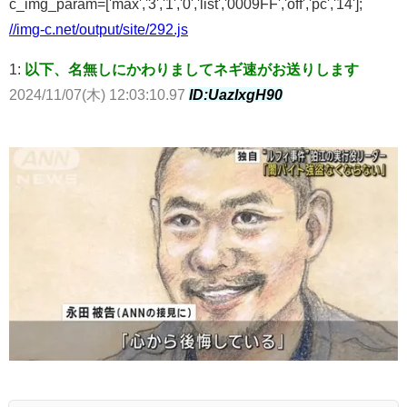
c_img_param=['max','3','1','0','list','0009FF','off','pc','14'];
//img-c.net/output/site/292.js
1:
以下、名無しにかわりましてネギ速がお送りします
2024/11/07(木) 12:03:10.97
ID:UazIxgH90