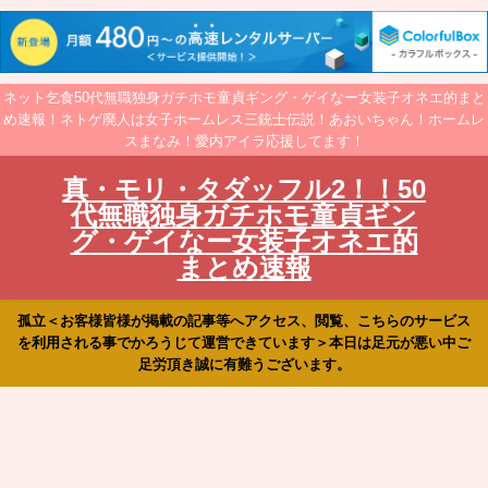
ネット乞食50代無職独身ガチホモ童貞ギング・ゲイなー女装子オネエ的まと
め速報！ネトゲ廃人は女子ホームレス三銃士伝説！あおいちゃん！ホームレ
スまなみ！愛内アイラ応援してます！
真・モリ・タダッフル2！！50
代無職独身ガチホモ童貞ギン
グ・ゲイなー女装子オネエ的
まとめ速報
孤立＜お客様皆様が掲載の記事等へアクセス、閲覧、こちらのサービス
を利用される事でかろうじて運営できています＞本日は足元が悪い中ご
足労頂き誠に有難うございます。