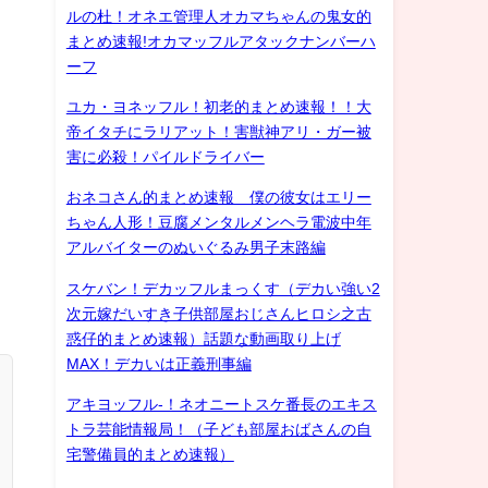
ルの杜！オネエ管理人オカマちゃんの鬼女的
まとめ速報!オカマッフルアタックナンバーハ
ーフ
ユカ・ヨネッフル！初老的まとめ速報！！大
帝イタチにラリアット！害獣神アリ・ガー被
害に必殺！パイルドライバー
おネコさん的まとめ速報 僕の彼女はエリー
ちゃん人形！豆腐メンタルメンヘラ電波中年
アルバイターのぬいぐるみ男子末路編
スケバン！デカッフルまっくす（デカい強い2
次元嫁だいすき子供部屋おじさんヒロシ之古
惑仔的まとめ速報）話題な動画取り上げ
MAX！デカいは正義刑事編
アキヨッフル-！ネオニートスケ番長のエキス
トラ芸能情報局！（子ども部屋おばさんの自
宅警備員的まとめ速報）