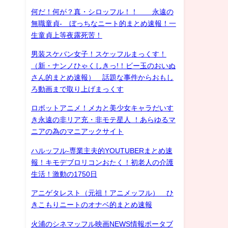
何だ！何が？真・シロッフル！！ 永遠の
無職童貞- ぼっちなニート的まとめ速報！一
生童貞上等夜露死苦！
男装スケバン女子！スケッフルまっくす！
（新・ナンノひゃくしきっ!！ビー玉のおいぬ
さん的まとめ速報） 話題な事件からおもし
ろ動画まで取り上げまっくす
ロボットアニメ！メカと美少女キャラだいす
き永遠の非リア充・非モテ星人 ！あらゆるマ
ニアの為のマニアックサイト
ハルッフル-専業主夫的YOUTUBERまとめ速
報！キモデブロリコンおたく！初老人の介護
生活！激動の1750日
アニゲタレスト（元祖！アニメッフル） ひ
きこもりニートのオナベ的まとめ速報
火浦のシネマッフル映画NEWS情報ポータブ