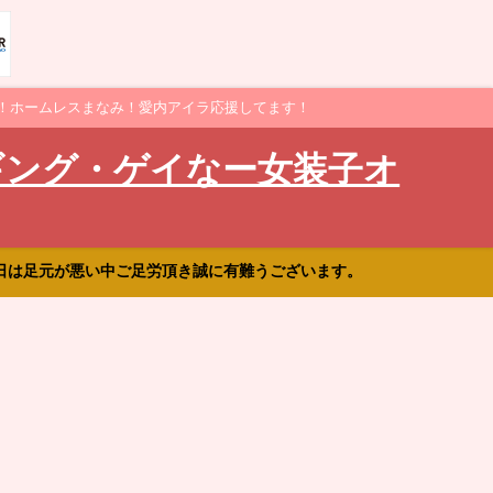
！ホームレスまなみ！愛内アイラ応援してます！
ギング・ゲイなー女装子オ
日は足元が悪い中ご足労頂き誠に有難うございます。