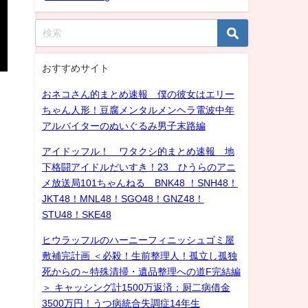
おすすめサイト
おネコさん的まとめ速報 僕の彼女はエリー
ちゃん人形！豆腐メンタルメンヘラ電波中年
アルバイターのぬいぐるみ男子末路編
アイドッフル！ ワタクシ的まとめ速報 地
下格闘アイドルだいすき！23 ひうらのアニ
メ放送局101ちゃんねる BNK48 ！SNH48！
JKT48！MNL48！SGO48！GNZ48！
STU48！SKE48
ヒウラッフルのハーニーフィニッシュゴミ屋
敷補完計画 ＜必殺！生前整理人！孤立し孤独
死からの～特殊清掃・遺品整理への道F完結編
＞ キャッシング計1500万返済：厨二病借金
3500万円！うつ病統合失調症14年生