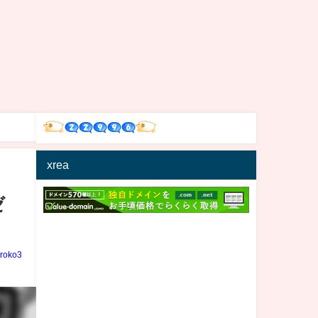
xrea
ゼ
iroko3