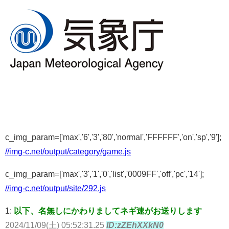
c_img_param=['max','6','3','80','normal','FFFFFF','on','sp','9'];
//img-c.net/output/category/game.js
c_img_param=['max','3','1','0','list','0009FF','off','pc','14'];
//img-c.net/output/site/292.js
1:
以下、名無しにかわりましてネギ速がお送りします
2024/11/09(土) 05:52:31.25
ID:zZEhXXkN0