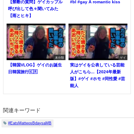
【禁断の質問】ゲイカップル
#bl #gay A romantic kiss
呼び出して色々聞いてみた
【雨とヒキ】
未分類
ゲイ
【韓国VLOG】ゲイのお誕生
実はゲイを公表している芸能
日韓国旅行🇰🇷
人がこちら...【2024年最新
版】#ゲイ #ホモ #同性愛 #芸
能人
関連キーワード
#EatsMatteosBdaysaMB