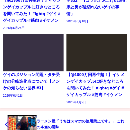
【㊗️1900万回再生超！】イケメ
＃332「【コラボ】おこげの進化
ンゲイカップルに好きなところ
系と男が途切れないゲイの事
を聞いてみた！ #lgbtq #ゲイ #
情」
ゲイカップル #筋肉 #イケメン
2026年6月18日
2026年6月24日
ゲイのポジション問題・タチ受
【㊗️1000万回再生超！】イケメ
けの分岐進化点について【ノン
ンゲイカップルに好きなところ
ケの知らない世界 #3】
を聞いてみた！ #lgbtq #ゲイ #
ゲイカップル #筋肉 #イケメン
2026年6月1日
2026年1月2日
ラーメン屋「うちはスマホの使用禁止です」← これ
の本当の意味