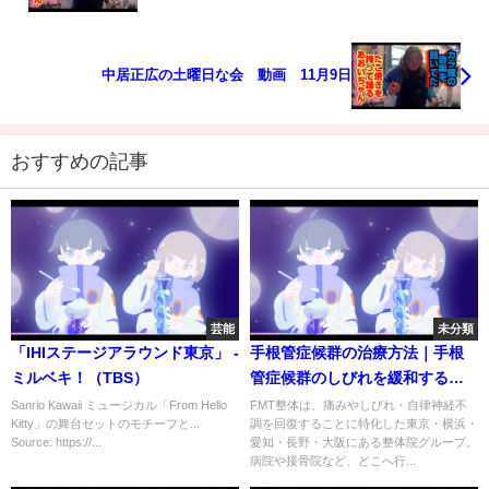
中居正広の土曜日な会 動画 11月9日
おすすめの記事
芸能
未分類
「IHIステージアラウンド東京」 -
手根管症候群の治療方法｜手根
ミルベキ！（TBS）
管症候群のしびれを緩和する３
つの方法
Sanrio Kawaii ミュージカル「From Hello
FMT整体は、痛みやしびれ・自律神経不
Kitty」の舞台セットのモチーフと...
調を回復することに特化した東京・横浜・
Source: https://...
愛知・長野・大阪にある整体院グループ。
病院や接骨院など、どこへ行...