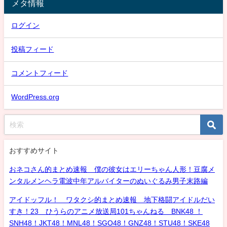
メタ情報
ログイン
投稿フィード
コメントフィード
WordPress.org
おすすめサイト
おネコさん的まとめ速報 僕の彼女はエリーちゃん人形！豆腐メ
ンタルメンヘラ電波中年アルバイターのぬいぐるみ男子末路編
アイドッフル！ ワタクシ的まとめ速報 地下格闘アイドルだい
すき！23 ひうらのアニメ放送局101ちゃんねる BNK48 ！
SNH48！JKT48！MNL48！SGO48！GNZ48！STU48！SKE48