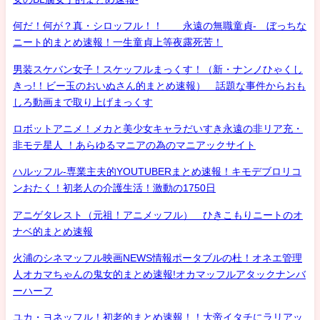
何だ！何が？真・シロッフル！！ 永遠の無職童貞- ぼっちな
ニート的まとめ速報！一生童貞上等夜露死苦！
男装スケバン女子！スケッフルまっくす！（新・ナンノひゃくし
きっ!！ビー玉のおいぬさん的まとめ速報） 話題な事件からおも
しろ動画まで取り上げまっくす
ロボットアニメ！メカと美少女キャラだいすき永遠の非リア充・
非モテ星人 ！あらゆるマニアの為のマニアックサイト
ハルッフル-専業主夫的YOUTUBERまとめ速報！キモデブロリコ
ンおたく！初老人の介護生活！激動の1750日
アニゲタレスト（元祖！アニメッフル） ひきこもりニートのオ
ナベ的まとめ速報
火浦のシネマッフル映画NEWS情報ポータブルの杜！オネエ管理
人オカマちゃんの鬼女的まとめ速報!オカマッフルアタックナンバ
ーハーフ
ユカ・ヨネッフル！初老的まとめ速報！！大帝イタチにラリアッ