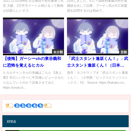
2021.12.01(Wed) 日立物流子会社倉庫で火
訪問しました。ICC＝国際刑事裁判所が逮
TBS NEWS DIG
災 大阪、2万平方メートル焼けるって動画
捕状を出して以降、プーチン氏がICC加盟
が話題らしいぞ 2...
国を訪問するのは初めて...
未分類
芸能
【後悔】ガーシーchの東谷義和
「武士スタント逢坂くん！」 - 武
に恐怖を覚えるヒカル
士スタント逢坂くん！（日本テ
レビ）
ヒカルチャンネルの本編はこちら 【炎上
原作：ヨコヤマノブオ「武士スタント逢坂
軍】辛口シバターに牛宮城レビューさせた
くん！」（小学館「ビックスピリッツコミ
らなんていうのか？試食させてみた
ックス」刊） Source: https://kakaku.co...
https://youtu.b...
xrea