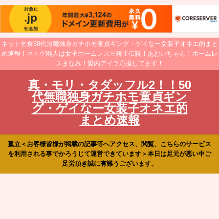
ネット乞食50代無職独身ガチホモ童貞ギング・ゲイなー女装子オネエ的まと
め速報！ネトゲ廃人は女子ホームレス三銃士伝説！あおいちゃん！ホームレ
スまなみ！愛内アイラ応援してます！
真・モリ・タダッフル2！！50
代無職独身ガチホモ童貞ギン
グ・ゲイなー女装子オネエ的
まとめ速報
孤立＜お客様皆様が掲載の記事等へアクセス、閲覧、こちらのサービス
を利用される事でかろうじて運営できています＞本日は足元が悪い中ご
足労頂き誠に有難うございます。