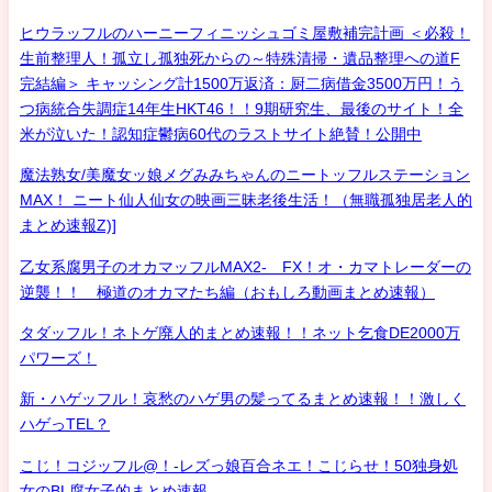
ヒウラッフルのハーニーフィニッシュゴミ屋敷補完計画 ＜必殺！
生前整理人！孤立し孤独死からの～特殊清掃・遺品整理への道F
完結編＞ キャッシング計1500万返済：厨二病借金3500万円！う
つ病統合失調症14年生HKT46！！9期研究生、最後のサイト！全
米が泣いた！認知症鬱病60代のラストサイト絶賛！公開中
魔法熟女/美魔女ッ娘メグみみちゃんのニートッフルステーション
MAX！ ニート仙人仙女の映画三昧老後生活！（無職孤独居老人的
まとめ速報Z)]
乙女系腐男子のオカマッフルMAX2- FX！オ・カマトレーダーの
逆襲！！ 極道のオカマたち編（おもしろ動画まとめ速報）
タダッフル！ネトゲ廃人的まとめ速報！！ネット乞食DE2000万
パワーズ！
新・ハゲッフル！哀愁のハゲ男の髪ってるまとめ速報！！激しく
ハゲっTEL？
こじ！コジッフル@！-レズっ娘百合ネエ！こじらせ！50独身処
女のBL腐女子的まとめ速報-