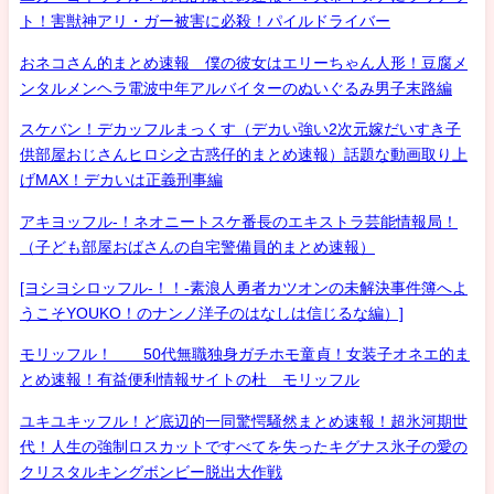
ト！害獣神アリ・ガー被害に必殺！パイルドライバー
おネコさん的まとめ速報 僕の彼女はエリーちゃん人形！豆腐メ
ンタルメンヘラ電波中年アルバイターのぬいぐるみ男子末路編
スケバン！デカッフルまっくす（デカい強い2次元嫁だいすき子
供部屋おじさんヒロシ之古惑仔的まとめ速報）話題な動画取り上
げMAX！デカいは正義刑事編
アキヨッフル-！ネオニートスケ番長のエキストラ芸能情報局！
（子ども部屋おばさんの自宅警備員的まとめ速報）
[ヨシヨシロッフル-！！-素浪人勇者カツオンの未解決事件簿へよ
うこそYOUKO！のナンノ洋子のはなしは信じるな編）]
モリッフル！ 50代無職独身ガチホモ童貞！女装子オネエ的ま
とめ速報！有益便利情報サイトの杜 モリッフル
ユキユキッフル！ど底辺的一同驚愕騒然まとめ速報！超氷河期世
代！人生の強制ロスカットですべてを失ったキグナス氷子の愛の
クリスタルキングボンビー脱出大作戦