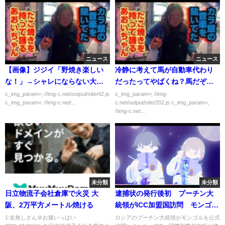
ニュース
ニュース
【画像】ジジイ「野焼き楽しい
冷静に考えて馬が自動車代わり
な！」→シャレにならない大火
だったってやばくね？馬だぞ
事に
馬。普通乗るか？
c_img_param=; //img-c.net/output/site/42.js
c_img_param=; //img-
c_img_param=; //img-c.net/...
c.net/output/site/202.js c_img_param=;
//img-c.net...
未分類
未分類
日立物流子会社倉庫で火災 大
逮捕状の発行後初 プーチン大
阪、2万平方メートル焼ける
統領がICC加盟国訪問 モンゴル
の首都ウランバートルに到着｜
1:名無しさん＠お腹いっぱい
ロシアのプーチン大統領がモンゴルを公式