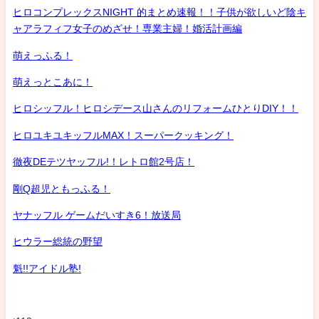
ヒロコンプレックスNIGHT 的まとめ速報！！子供が欲しいど陰キ
ャアラフィフ女子のめざせ！専業主婦！婚活計画編
萌えっふる！
萌えっとこあに！
ヒロシッフル！ヒロシデース山さんのリフォームひとりDIY！！
ヒロユキユキッフルMAX！スーパークッキング！
徹夜DEテツヤッフル!！レトロ館2号店！
剛Q超児ともっふる！
ヤナッフル ゲームだいすき6！放送局
ヒウラー総統の野望
魁!!アイドル塾!