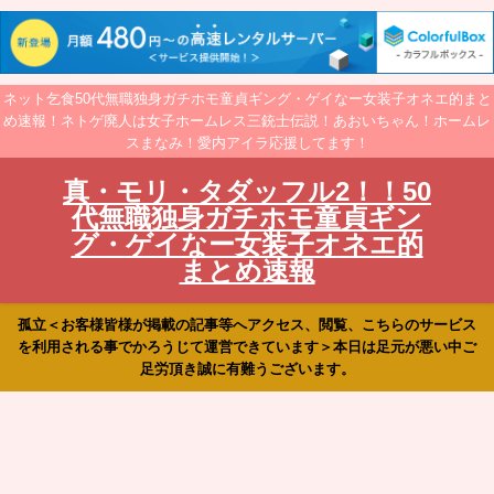
ネット乞食50代無職独身ガチホモ童貞ギング・ゲイなー女装子オネエ的まと
め速報！ネトゲ廃人は女子ホームレス三銃士伝説！あおいちゃん！ホームレ
スまなみ！愛内アイラ応援してます！
真・モリ・タダッフル2！！50
代無職独身ガチホモ童貞ギン
グ・ゲイなー女装子オネエ的
まとめ速報
孤立＜お客様皆様が掲載の記事等へアクセス、閲覧、こちらのサービス
を利用される事でかろうじて運営できています＞本日は足元が悪い中ご
足労頂き誠に有難うございます。