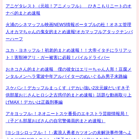
アニゲタレスト（元祖！アニメッフル） ひきこもりニートのオ
ナベ的まとめ速報
火浦のシネマッフル映画NEWS情報ポータブルの杜！オネエ管理
人オカマちゃんの鬼女的まとめ速報!オカマッフルアタックナンバ
ーハーフ
ユカ・ヨネッフル！初老的まとめ速報！！大帝イタチにラリアッ
ト！害獣神アリ・ガー被害に必殺！パイルドライバー
おネコさん的まとめ速報 僕の彼女はエリーちゃん人形！豆腐メ
ンタルメンヘラ電波中年アルバイターのぬいぐるみ男子末路編
スケバン！デカッフルまっくす（デカい強い2次元嫁だいすき子
供部屋おじさんヒロシ之古惑仔的まとめ速報）話題な動画取り上
げMAX！デカいは正義刑事編
アキヨッフル-！ネオニートスケ番長のエキストラ芸能情報局！
（子ども部屋おばさんの自宅警備員的まとめ速報）
[ヨシヨシロッフル-！！-素浪人勇者カツオンの未解決事件簿へよ