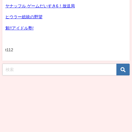
ヤナッフル ゲームだいすき6！放送局
ヒウラー総統の野望
魁!!アイドル塾!
t112