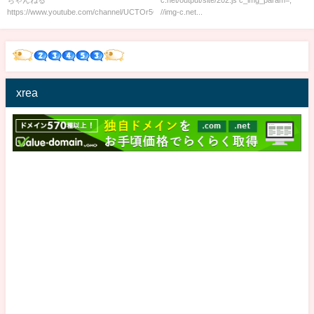
https://www.youtube.com/channel/UCTOr5QCBg22e...
//img-c.net...
xrea