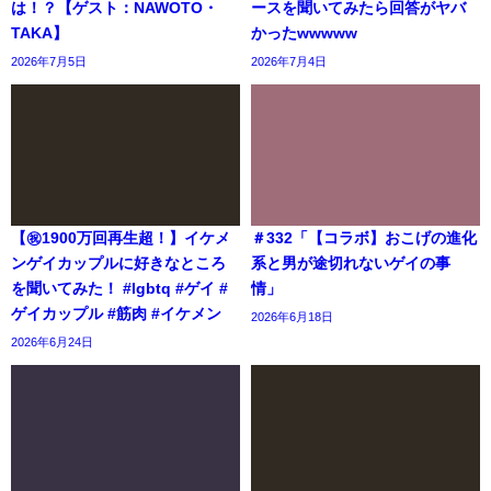
は！？【ゲスト：NAWOTO・
ースを聞いてみたら回答がヤバ
TAKA】
かったwwwww
2026年7月5日
2026年7月4日
【㊗️1900万回再生超！】イケメ
＃332「【コラボ】おこげの進化
ンゲイカップルに好きなところ
系と男が途切れないゲイの事
を聞いてみた！ #lgbtq #ゲイ #
情」
ゲイカップル #筋肉 #イケメン
2026年6月18日
2026年6月24日