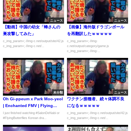
ニュース
ニュース
【動画】中国の幼女「蜂さんの
【画像】海外版ドラゴンボール
巣攻撃してみた」
を再翻訳したｗｗｗｗｗ
c_img_param=; //img-c.net/output/site/42.js
c_img_param=; //img-
c_img_param=; //img-c.net/...
c.net/output/category/game.js
c_img_param=; //img-...
未分類
ニュース
Oh Gi-ppeum x Park Moo-yeol
ワクチン接種者、続々体調不良
| Enchanted FMV | Flying
になるｗｗｗｗｗ
Butterflies/Salon De Nabi
I just finished watching #SalonDeNabi or
c_img_param=; //img-c.net/output/site/42.js
#FlyingButterflies Korean dra...
c_img_param=; //img-c.net/...
Korean Drama