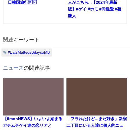
日韓国旅行🇰🇷
人がこちら...【2024年最新
版】#ゲイ #ホモ #同性愛 #芸
能人
関連キーワード
#EatsMatteosBdaysaMB
ニュース
の関連記事
【9monNEWS】いよいよ始まる
「フラれたけど...まだ好き」新宿
ガチムチゲイ達の恋リアと
二丁目にいる人達に個人的ニュ