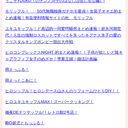
うこそYOUKO！のナンノ洋子のはなしは信じるな編）]
モリッフル！ 50代無職独身ガチホモ童貞！女装子オネエ的ま
とめ速報！有益便利情報サイトの杜 モリッフル
ユキユキッフル！ど底辺的一同驚愕騒然まとめ速報！超氷河期世
代！人生の強制ロスカットですべてを失ったキグナス氷子の愛の
クリスタルキングボンビー脱出大作戦
ヒロコンプレックスNIGHT 的まとめ速報！！子供が欲しいど陰キ
ャアラフィフ女子のめざせ！専業主婦！婚活計画編
萌えっふる！
萌えっとこあに！
ヒロシッフル！ヒロシデース山さんのリフォームひとりDIY！！
ヒロユキユキッフルMAX！スーパークッキング！
徹夜DEテツヤッフル!！レトロ館2号店！
剛Q超児ともっふる！