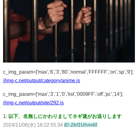
c_img_param=['max','6','3','80','normal','FFFFFF','on','sp','9'];
//img-c.net/output/category/anime.js
c_img_param=['max','3','1','0','list','0009FF','off','pc','14'];
//img-c.net/output/site/292.js
1:
以下、名無しにかわりましてネギ速がお送りします
2024/11/06(水) 18:22:55.34
ID:2bf1Uhm40