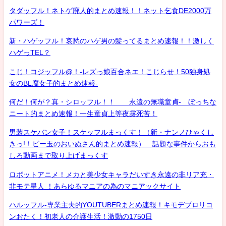
タダッフル！ネトゲ廃人的まとめ速報！！ネット乞食DE2000万
パワーズ！
新・ハゲッフル！哀愁のハゲ男の髪ってるまとめ速報！！激しく
ハゲっTEL？
こじ！コジッフル@！-レズっ娘百合ネエ！こじらせ！50独身処
女のBL腐女子的まとめ速報-
何だ！何が？真・シロッフル！！ 永遠の無職童貞- ぼっちな
ニート的まとめ速報！一生童貞上等夜露死苦！
男装スケバン女子！スケッフルまっくす！（新・ナンノひゃくし
きっ!！ビー玉のおいぬさん的まとめ速報） 話題な事件からおも
しろ動画まで取り上げまっくす
ロボットアニメ！メカと美少女キャラだいすき永遠の非リア充・
非モテ星人 ！あらゆるマニアの為のマニアックサイト
ハルッフル-専業主夫的YOUTUBERまとめ速報！キモデブロリコ
ンおたく！初老人の介護生活！激動の1750日