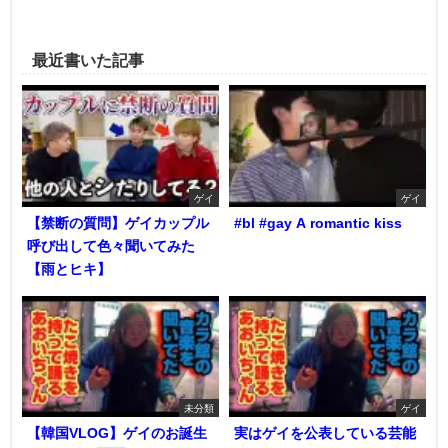
最近書いた記事
ゲイ
ゲイ
【禁断の質問】ゲイカップル
#bl #gay A romantic kiss
呼び出して色々聞いてみた
【雨とヒキ】
未分類
ゲイ
【韓国VLOG】ゲイのお誕生
実はゲイを公表している芸能