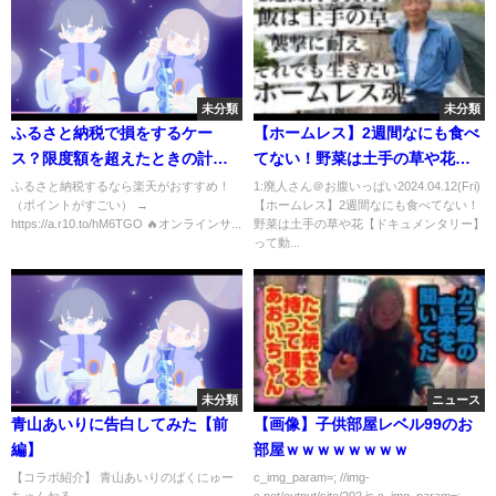
未分類
未分類
ふるさと納税で損をするケー
【ホームレス】2週間なにも食べ
ス？限度額を超えたときの計算
てない！野菜は土手の草や花
を税理士がやってみた！【意外
【ドキュメンタリー】
ふるさと納税するなら楽天がおすすめ！
1:廃人さん＠お腹いっぱい2024.04.12(Fri)
（ポイントがすごい） →
【ホームレス】2週間なにも食べてない！
な結果？】
https://a.r10.to/hM6TGO 🔥オンラインサ...
野菜は土手の草や花【ドキュメンタリー】
って動...
未分類
ニュース
青山あいりに告白してみた【前
【画像】子供部屋レベル99のお
編】
部屋ｗｗｗｗｗｗｗｗ
【コラボ紹介】 青山あいりのばくにゅー
c_img_param=; //img-
ちゃんねる
c.net/output/site/202.js c_img_param=;