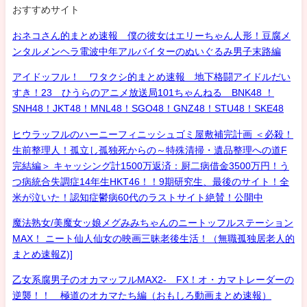
おすすめサイト
おネコさん的まとめ速報 僕の彼女はエリーちゃん人形！豆腐メ
ンタルメンヘラ電波中年アルバイターのぬいぐるみ男子末路編
アイドッフル！ ワタクシ的まとめ速報 地下格闘アイドルだい
すき！23 ひうらのアニメ放送局101ちゃんねる BNK48 ！
SNH48！JKT48！MNL48！SGO48！GNZ48！STU48！SKE48
ヒウラッフルのハーニーフィニッシュゴミ屋敷補完計画 ＜必殺！
生前整理人！孤立し孤独死からの～特殊清掃・遺品整理への道F
完結編＞ キャッシング計1500万返済：厨二病借金3500万円！う
つ病統合失調症14年生HKT46！！9期研究生、最後のサイト！全
米が泣いた！認知症鬱病60代のラストサイト絶賛！公開中
魔法熟女/美魔女ッ娘メグみみちゃんのニートッフルステーション
MAX！ ニート仙人仙女の映画三昧老後生活！（無職孤独居老人的
まとめ速報Z)]
乙女系腐男子のオカマッフルMAX2- FX！オ・カマトレーダーの
逆襲！！ 極道のオカマたち編（おもしろ動画まとめ速報）