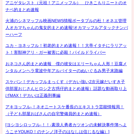
アニゲタレスト（元祖！アニメッフル） ひきこもりニートのオ
ナベ的まとめ速報
火浦のシネマッフル映画NEWS情報ポータブルの杜！オネエ管理
人オカマちゃんの鬼女的まとめ速報!オカマッフルアタックナンバ
ーハーフ
ユカ・ヨネッフル！初老的まとめ速報！！大帝イタチにラリアッ
ト！害獣神アリ・ガー被害に必殺！パイルドライバー
おネコさん的まとめ速報 僕の彼女はエリーちゃん人形！豆腐メ
ンタルメンヘラ電波中年アルバイターのぬいぐるみ男子末路編
スケバン！デカッフルまっくす（デカい強い2次元嫁だいすき子
供部屋おじさんヒロシ之古惑仔的まとめ速報）話題な動画取り上
げMAX！デカいは正義刑事編
アキヨッフル-！ネオニートスケ番長のエキストラ芸能情報局！
（子ども部屋おばさんの自宅警備員的まとめ速報）
[ヨシヨシロッフル-！！-素浪人勇者カツオンの未解決事件簿へよ
うこそYOUKO！のナンノ洋子のはなしは信じるな編）]