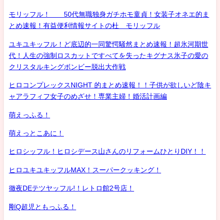
モリッフル！ 50代無職独身ガチホモ童貞！女装子オネエ的ま
とめ速報！有益便利情報サイトの杜 モリッフル
ユキユキッフル！ど底辺的一同驚愕騒然まとめ速報！超氷河期世
代！人生の強制ロスカットですべてを失ったキグナス氷子の愛の
クリスタルキングボンビー脱出大作戦
ヒロコンプレックスNIGHT 的まとめ速報！！子供が欲しいど陰キ
ャアラフィフ女子のめざせ！専業主婦！婚活計画編
萌えっふる！
萌えっとこあに！
ヒロシッフル！ヒロシデース山さんのリフォームひとりDIY！！
ヒロユキユキッフルMAX！スーパークッキング！
徹夜DEテツヤッフル!！レトロ館2号店！
剛Q超児ともっふる！