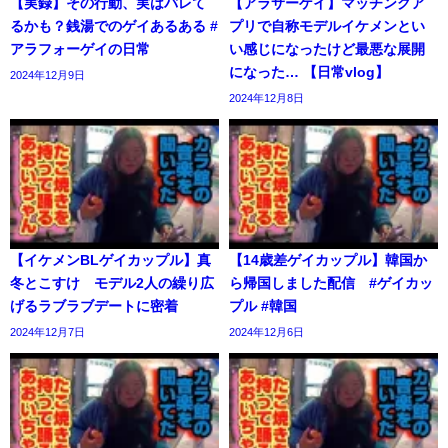
【実録】その行動、実はバレて
【アラサーゲイ】マッチングア
るかも？銭湯でのゲイあるある #
プリで自称モデルイケメンとい
アラフォーゲイの日常
い感じになったけど最悪な展開
になった… 【日常vlog】
2024年12月9日
2024年12月8日
【イケメンBLゲイカップル】真
【14歳差ゲイカップル】韓国か
冬とこすけ モデル2人の繰り広
ら帰国しました配信 #ゲイカッ
げるラブラブデートに密着
プル #韓国
2024年12月7日
2024年12月6日