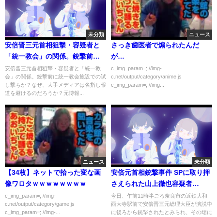
未分類
ニュース
安倍晋三元首相狙撃・容疑者と
さっき歯医者で煽られたんだ
「統一教会」の関係。銃撃前に
が…
統一教会施設で試し撃ちか？な
安倍晋三元首相狙撃・容疑者と「統一教
c_img_param=; //img-
会」の関係。銃撃前に統一教会施設での試
c.net/output/category/anime.js
ぜ、大手メディアは名指し報道
し撃ちか？なぜ、大手メディアは名指し報
c_img_param=; //img...
を避けるのだろうか？元博報堂
道を避けるのだろうか？元博報...
作家本間龍さんと一月万冊
ニュース
未分類
【34枚】ネットで拾った変な画
安倍元首相銃撃事件 SPに取り押
像ワロタｗｗｗｗｗｗｗｗ
さえられた山上徹也容疑者
2022.7 大和西大寺駅前 Shinzo
c_img_param=; //img-
今日、午前11時半ごろ奈良市の近鉄大和
c.net/output/category/game.js
西大寺駅前で安倍晋三元総理大臣が演説中
Abe Assassin Tetsuya
c_img_param=; //img-...
に後ろから銃撃されたとみられ、その場に
Yamagami