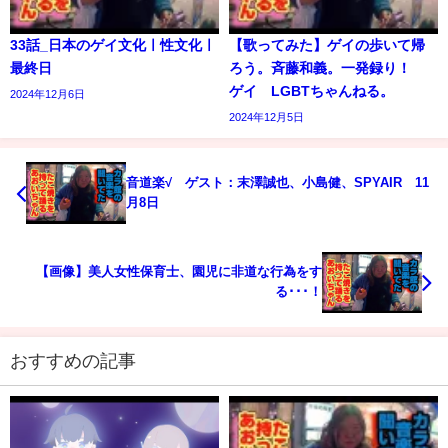
33話_日本のゲイ文化ㅣ性文化ㅣ
【歌ってみた】ゲイの歩いて帰
最終日
ろう。斉藤和義。一発録り！
ゲイ LGBTちゃんねる。
2024年12月6日
2024年12月5日
音道楽√ ゲスト：末澤誠也、小島健、SPYAIR 11
月8日
【画像】美人女性保育士、園児に非道な行為をす
る･･･！
おすすめの記事