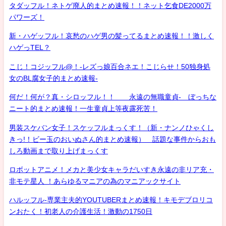
タダッフル！ネトゲ廃人的まとめ速報！！ネット乞食DE2000万
パワーズ！
新・ハゲッフル！哀愁のハゲ男の髪ってるまとめ速報！！激しく
ハゲっTEL？
こじ！コジッフル@！-レズっ娘百合ネエ！こじらせ！50独身処
女のBL腐女子的まとめ速報-
何だ！何が？真・シロッフル！！ 永遠の無職童貞- ぼっちな
ニート的まとめ速報！一生童貞上等夜露死苦！
男装スケバン女子！スケッフルまっくす！（新・ナンノひゃくし
きっ!！ビー玉のおいぬさん的まとめ速報） 話題な事件からおも
しろ動画まで取り上げまっくす
ロボットアニメ！メカと美少女キャラだいすき永遠の非リア充・
非モテ星人 ！あらゆるマニアの為のマニアックサイト
ハルッフル-専業主夫的YOUTUBERまとめ速報！キモデブロリコ
ンおたく！初老人の介護生活！激動の1750日