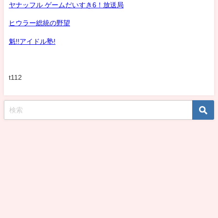
ヤナッフル ゲームだいすき6！放送局
ヒウラー総統の野望
魁!!アイドル塾!
t112