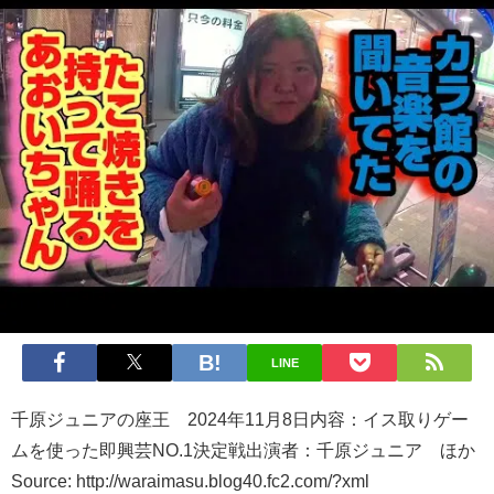
LINE
千原ジュニアの座王 2024年11月8日内容：イス取りゲー
ムを使った即興芸NO.1決定戦出演者：千原ジュニア ほか
Source: http://waraimasu.blog40.fc2.com/?xml