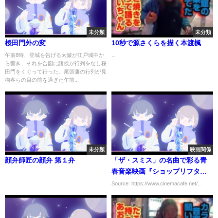
未分類
未分類
桜田門外の変
10秒で源さくらを描く本渡楓
午前8時、登城を告げる太皷が江戸城中か
...
ら響き、それを合図に諸侯が行列をなし桜
田門をくぐって行った。尾張藩の行列が見
物客らの目の前を過ぎた午前...
未分類
映画関係
顔弁師匠の顔弁 第１弁
「ザ・スミス」の名曲で彩る青
春音楽映画『ショップリフター
...
ズ・オブ・ザ・ワールド』公開
Source: https://www.cinemacafe.net/...