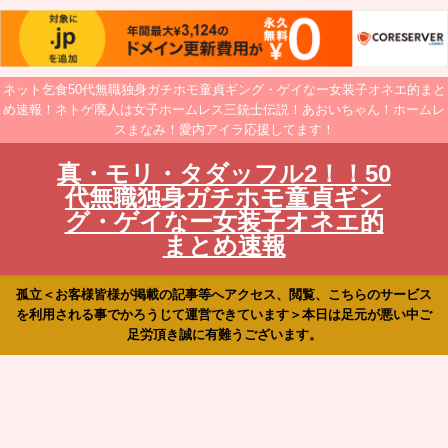
ネット乞食50代無職独身ガチホモ童貞ギング・ゲイなー女装子オネエ的まと
め速報！ネトゲ廃人は女子ホームレス三銃士伝説！あおいちゃん！ホームレ
スまなみ！愛内アイラ応援してます！
真・モリ・タダッフル2！！50
代無職独身ガチホモ童貞ギン
グ・ゲイなー女装子オネエ的
まとめ速報
孤立＜お客様皆様が掲載の記事等へアクセス、閲覧、こちらのサービス
を利用される事でかろうじて運営できています＞本日は足元が悪い中ご
足労頂き誠に有難うございます。