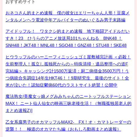
おすすめサイト
おネコさん的まとめ速報 僕の彼女はエリーちゃん人形！豆腐メ
ンタルメンヘラ電波中年アルバイターのぬいぐるみ男子末路編
アイドッフル！ ワタクシ的まとめ速報 地下格闘アイドルだい
すき！23 ひうらのアニメ放送局101ちゃんねる BNK48 ！
SNH48！JKT48！MNL48！SGO48！GNZ48！STU48！SKE48
ヒウラッフルのハーニーフィニッシュゴミ屋敷補完計画 ＜必殺！
生前整理人！孤立し孤独死からの～特殊清掃・遺品整理への道F
完結編＞ キャッシング計1500万返済：厨二病借金3500万円！う
つ病統合失調症14年生HKT46！！9期研究生、最後のサイト！全
米が泣いた！認知症鬱病60代のラストサイト絶賛！公開中
魔法熟女/美魔女ッ娘メグみみちゃんのニートッフルステーション
MAX！ ニート仙人仙女の映画三昧老後生活！（無職孤独居老人的
まとめ速報Z)]
乙女系腐男子のオカマッフルMAX2- FX！オ・カマトレーダーの
逆襲！！ 極道のオカマたち編（おもしろ動画まとめ速報）